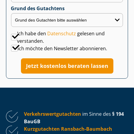
Grund des Gutachtens
Ich habe den
Datenschutz
gelesen und
verstanden.
Ich möchte den Newsletter abonnieren.
Jetzt kostenlos beraten lassen
Ver­kehrs­wert­gut­ach­ten
im Sinne des
§ 194
BauGB
Kurzgutachten Ransbach-Baumbach