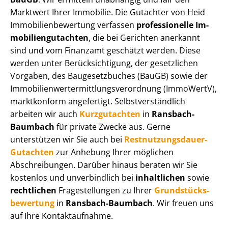
Marktwert Ihrer Immobilie. Die Gutachter von Heid
Im­mo­bi­li­en­be­wer­tung verfassen
professionelle Im­
mo­bi­li­en­gut­ach­ten
, die bei Gerichten anerkannt
sind und vom Finanzamt geschätzt werden. Diese
werden unter Be­rück­sich­ti­gung, der gesetzlichen
Vorgaben, des Baugesetzbuches (BauGB) sowie der
Im­mo­bi­li­en­wert­ermitt­lungs­ver­ord­nung (ImmoWertV),
marktkonform angefertigt. Selbst­ver­ständ­lich
arbeiten wir auch
Kurzgutachten
in
Ransbach-
Baumbach
für private Zwecke aus. Gerne
unterstützen wir Sie auch bei
Rest­nut­zungs­dau­er-
Gutachten
zur Anhebung Ihrer möglichen
Abschreibungen. Darüber hinaus beraten wir Sie
kostenlos und unverbindlich bei
inhaltlichen
sowie
rechtlichen
Fragestellungen zu Ihrer
Grund­stücks­
be­wer­tung
in
Ransbach-Baumbach
. Wir freuen uns
auf Ihre Kontaktaufnahme.