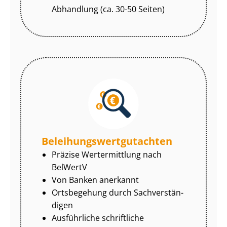
Abhandlung (ca. 30-50 Seiten)
Be­lei­hungs­wert­gut­ach­ten
Präzise Wertermittlung nach
BelWertV
Von Banken anerkannt
Ortsbegehung durch Sach­ver­stän­
di­gen
Ausführliche schriftliche