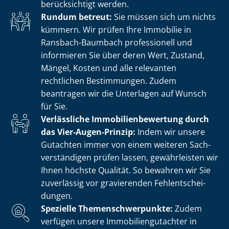
berücksichtigt werden.
Rundum betreut:
Sie müssen sich um nichts
kümmern. Wir prüfen Ihre Immobilie in
Ransbach-Baumbach professionell und
informieren Sie über deren Wert, Zustand,
Mängel, Kosten und alle relevanten
rechtlichen Bestimmungen. Zudem
beantragen wir die Unterlagen auf Wunsch
für Sie.
Verlässliche Im­mo­bi­li­en­be­wer­tung durch
das Vier-Augen-Prinzip:
Indem wir unsere
Gutachten immer von einem weiteren Sach­
ver­stän­di­gen prüfen lassen, gewährleisten wir
Ihnen höchste Qualität. So bewahren wir Sie
zuverlässig vor gravierenden Fehl­ent­schei­
dun­gen.
Spezielle The­men­schwer­punk­te:
Zudem
verfügen unsere Im­mo­bi­li­en­gut­ach­ter in