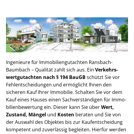
Ingenieure für Im­mo­bi­li­en­gut­ach­ten Ransbach-
Baumbach – Qualität zahlt sich aus. Ein
Ver­kehrs­
wert­gut­ach­ten nach § 194 BauGB
schützt Sie vor
Fehl­ent­schei­dun­gen und ermöglicht Ihnen den
sicheren Kauf Ihrer Immobilie. Schalten Sie vor dem
Kauf eines Hauses einen Sach­ver­stän­di­gen für Im­mo­
bi­li­en­be­wer­tung ein. Dieser kann Sie über
Wert,
Zustand, Mängel
und
Kosten
beraten und Sie von
der Auswahl des Objektes bis zur Kauf­ent­schei­dung
kompetent und zuverlässig begleiten. Hierfür werden