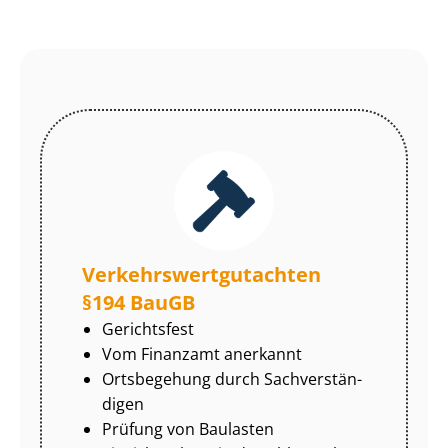
Ver­kehrs­wert­gut­ach­ten
§194 BauGB
Gerichtsfest
Vom Finanzamt anerkannt
Ortsbegehung durch Sach­ver­stän­
di­gen
Prüfung von Baulasten