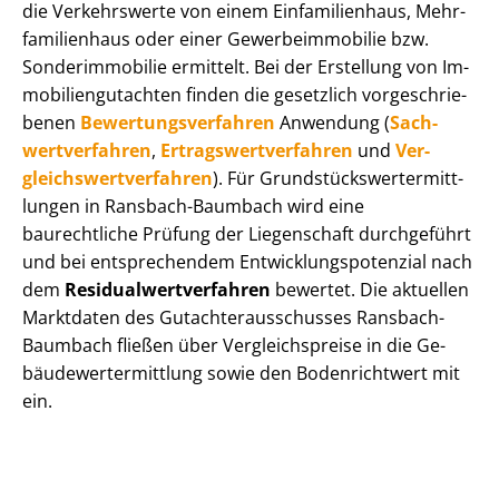
die Verkehrswerte von einem Einfamilienhaus, Mehr­
fa­mi­li­en­haus oder einer Ge­wer­be­im­mo­bi­lie bzw.
Sonderimmobilie ermittelt. Bei der Erstellung von Im­
mo­bi­li­en­gut­ach­ten finden die gesetzlich vor­ge­schrie­
be­nen
Be­wer­tungs­ver­fah­ren
Anwendung (
Sach­
wert­ver­fah­ren
,
Er­trags­wert­ver­fah­ren
und
Ver­
gleichs­wert­ver­fah­ren
). Für Grund­stücks­wert­ermitt­
lun­gen in Ransbach-Baumbach wird eine
baurechtliche Prüfung der Liegenschaft durchgeführt
und bei entsprechendem Ent­wick­lungs­po­ten­zi­al nach
dem
Re­si­du­al­wert­ver­fah­ren
bewertet. Die aktuellen
Marktdaten des Gut­ach­ter­aus­schus­ses Ransbach-
Baumbach fließen über Ver­gleichs­prei­se in die Ge­
bäu­de­wert­ermitt­lung sowie den Bodenrichtwert mit
ein.