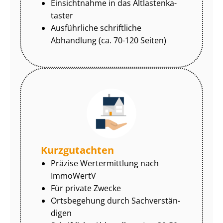
Einsichtnahme in das Alt­las­ten­ka­
tas­ter
Ausführliche schriftliche
Abhandlung (ca. 70-120 Seiten)
Kurzgutachten
Präzise Wertermittlung nach
ImmoWertV
Für private Zwecke
Ortsbegehung durch Sach­ver­stän­
di­gen