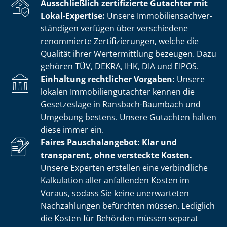
Ausschließlich zertifizierte Gutachter mit
Lokal-Expertise:
Unsere Im­mo­bi­li­en­sach­ver­
stän­di­gen verfügen über verschiedene
renommierte Zer­ti­fi­zie­run­gen, welche die
Qualität ihrer Wertermittlung bezeugen. Dazu
gehören TÜV, DEKRA, IHK, DIA und EIPOS.
Einhaltung rechtlicher Vorgaben:
Unsere
lokalen Im­mo­bi­li­en­gut­ach­ter kennen die
Gesetzeslage in Ransbach-Baumbach und
Umgebung bestens. Unsere Gutachten halten
diese immer ein.
Faires Pauschalangebot: Klar und
transparent, ohne versteckte Kosten.
Unsere Experten erstellen eine verbindliche
Kalkulation aller anfallenden Kosten im
Voraus, sodass Sie keine unerwarteten
Nachzahlungen befürchten müssen. Lediglich
die Kosten für Behörden müssen separat