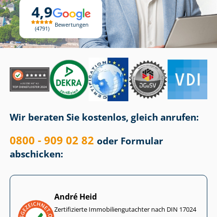
4,9
Bewertungen
4791
Wir beraten Sie kostenlos, gleich anrufen:
0800 - 909 02 82
oder Formular
abschicken:
André Heid
Zertifizierte Im­mo­bi­li­en­gut­ach­ter nach DIN 17024