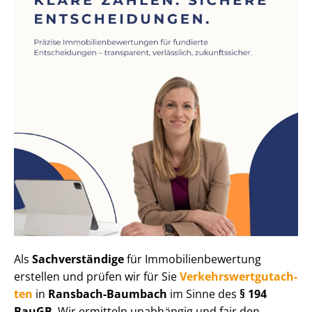
Als
Sachverständige
für Im­mo­bi­li­en­be­wer­tung
erstellen und prüfen wir für Sie
Ver­kehrs­wert­gut­ach­
ten
in
Ransbach-Baumbach
im Sinne des
§ 194
BauGB
. Wir ermitteln unabhängig und fair den