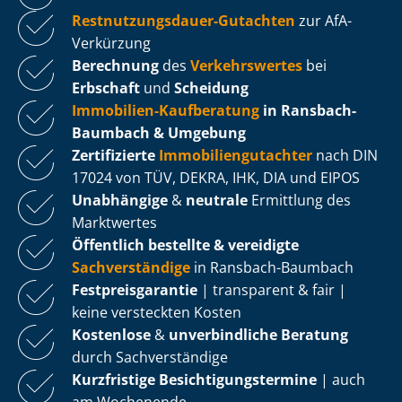
Rest­nut­zungs­dau­er-Gutachten
zur AfA-
Verkürzung
Berechnung
des
Verkehrswertes
bei
Erbschaft
und
Scheidung
Immobilien-Kaufberatung
in Ransbach-
Baumbach & Umgebung
Zertifizierte
Im­mo­bi­li­en­gut­ach­ter
nach DIN
17024 von TÜV, DEKRA, IHK, DIA und EIPOS
Unabhängige
&
neutrale
Ermittlung des
Marktwertes
Öffentlich bestellte & vereidigte
Sachverständige
in Ransbach-Baumbach
Fest­preis­ga­ran­tie
| transparent & fair |
keine versteckten Kosten
Kostenlose
&
unverbindliche Beratung
durch Sachverständige
Kurzfristige Be­sich­ti­gungs­ter­mi­ne
| auch
am Wochenende