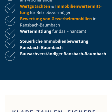
Wertgutachten
&
Im­mo­bi­li­en­wert­ermitt­
lung
für Be­triebs­ver­mö­gen
Bewertung von Ge­wer­be­im­mo­bi­li­en
in
Ransbach-Baumbach
Wertermittlung
für das Finanzamt
Steuerliche Im­mo­bi­li­en­be­wer­tung
Ransbach-Baumbach
Bau­sach­ver­stän­di­ger Ransbach-Baumbach