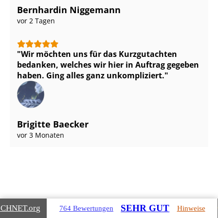
Bernhardin Niggemann
vor 2 Tagen
Wir möchten uns für das Kurzgutachten
bedanken, welches wir hier in Auftrag gegeben
haben. Ging alles ganz unkompliziert.
Brigitte Baecker
vor 3 Monaten
SEHR GUT
ICHNET
.org
764 Bewertungen
Hinweise
Gebäudearten, die wir für Sie