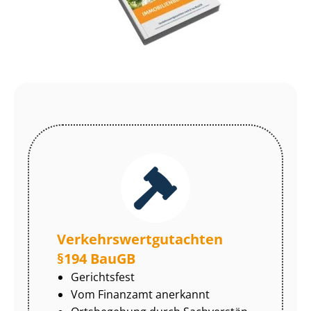
Ver­kehrs­wert­gut­ach­ten
§194 BauGB
Gerichtsfest
Vom Finanzamt anerkannt