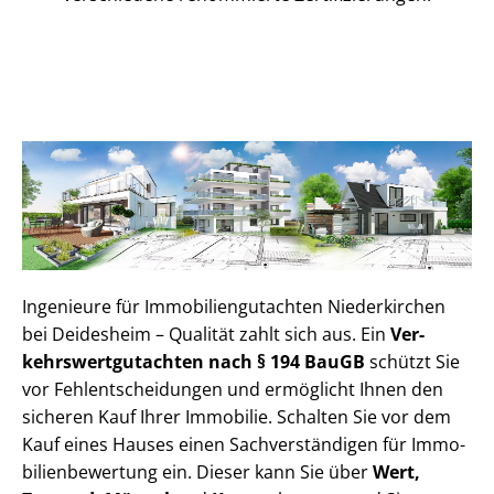
Ingenieure für Im­mo­bi­li­en­gut­ach­ten Niederkirchen
bei Deidesheim – Qualität zahlt sich aus. Ein
Ver­
kehrs­wert­gut­ach­ten nach § 194 BauGB
schützt Sie
vor Fehl­ent­schei­dun­gen und ermöglicht Ihnen den
sicheren Kauf Ihrer Immobilie. Schalten Sie vor dem
Kauf eines Hauses einen Sach­ver­stän­di­gen für Im­mo­
bi­li­en­be­wer­tung ein. Dieser kann Sie über
Wert,