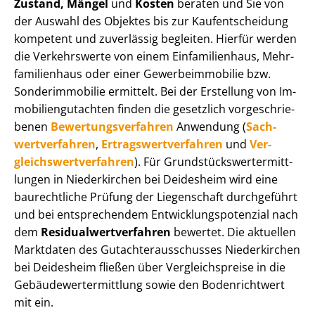
Zustand, Mängel
und
Kosten
beraten und Sie von
der Auswahl des Objektes bis zur Kauf­ent­schei­dung
kompetent und zuverlässig begleiten. Hierfür werden
die Verkehrswerte von einem Einfamilienhaus, Mehr­
fa­mi­li­en­haus oder einer Ge­wer­be­im­mo­bi­lie bzw.
Sonderimmobilie ermittelt. Bei der Erstellung von Im­
mo­bi­li­en­gut­ach­ten finden die gesetzlich vor­ge­schrie­
be­nen
Be­wer­tungs­ver­fah­ren
Anwendung (
Sach­
wert­ver­fah­ren
,
Er­trags­wert­ver­fah­ren
und
Ver­
gleichs­wert­ver­fah­ren
). Für Grund­stücks­wert­ermitt­
lun­gen in Niederkirchen bei Deidesheim wird eine
baurechtliche Prüfung der Liegenschaft durchgeführt
und bei entsprechendem Ent­wick­lungs­po­ten­zi­al nach
dem
Re­si­du­al­wert­ver­fah­ren
bewertet. Die aktuellen
Marktdaten des Gut­ach­ter­aus­schus­ses Niederkirchen
bei Deidesheim fließen über Ver­gleichs­prei­se in die
Ge­bäu­de­wert­ermitt­lung sowie den Bodenrichtwert
mit ein.