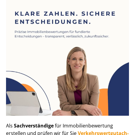
Als
Sachverständige
für Im­mo­bi­li­en­be­wer­tung
erstellen und prüfen wir für Sie
Ver­kehrs­wert­gut­ach­