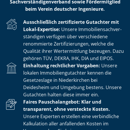
Sach­ver­stän­di­gen­ver­band sowie Fördermitglied
beim Verein deutscher Ingenieure.
Ausschließlich zertifizierte Gutachter mit
Lokal-Expertise:
Unsere Im­mo­bi­li­en­sach­ver­
stän­di­gen verfügen über verschiedene
renommierte Zer­ti­fi­zie­run­gen, welche die
Qualität ihrer Wertermittlung bezeugen. Dazu
gehören TÜV, DEKRA, IHK, DIA und EIPOS.
Einhaltung rechtlicher Vorgaben:
Unsere
lokalen Im­mo­bi­li­en­gut­ach­ter kennen die
Gesetzeslage in Niederkirchen bei
Deidesheim und Umgebung bestens. Unsere
Gutachten halten diese immer ein.
Faires Pauschalangebot: Klar und
transparent, ohne versteckte Kosten.
Unsere Experten erstellen eine verbindliche
Kalkulation aller anfallenden Kosten im