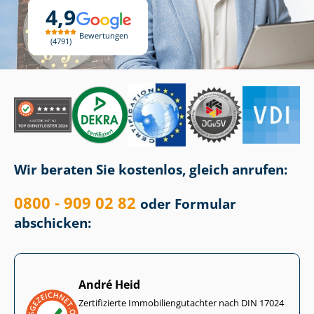
4,9
Bewertungen
4791
Wir beraten Sie kostenlos, gleich anrufen:
0800 - 909 02 82
oder Formular
abschicken:
André Heid
Zertifizierte Im­mo­bi­li­en­gut­ach­ter nach DIN 17024