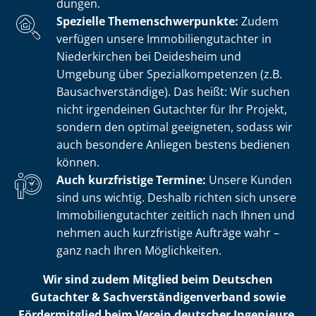
dun­gen.
Spezielle The­men­schwer­punk­te:
Zudem
verfügen unsere Im­mo­bi­li­en­gut­ach­ter in
Niederkirchen bei Deidesheim und
Umgebung über Spe­zi­al­kom­pe­ten­zen (z.B.
Bau­sach­ver­stän­di­ge). Das heißt: Wir suchen
nicht irgendeinen Gutachter für Ihr Projekt,
sondern den optimal geeigneten, sodass wir
auch besondere Anliegen bestens bedienen
können.
Auch kurzfristige Termine:
Unsere Kunden
sind uns wichtig. Deshalb richten sich unsere
Im­mo­bi­li­en­gut­ach­ter zeitlich nach Ihnen und
nehmen auch kurzfristige Aufträge wahr –
ganz nach Ihren Möglichkeiten.
Wir sind zudem Mitglied beim Deutschen
Gutachter & Sach­ver­stän­di­gen­ver­band sowie
Fördermitglied beim Verein deutscher Ingenieure.