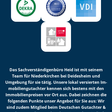
Das Sach­ver­stän­di­gen­bü­ro Heid ist mit seinem
Team für Niederkirchen bei Deidesheim und
Umgebung für sie tätig. Unsere lokal versierten Im­
mo­bi­li­en­gut­ach­ter kennen sich bestens mit den
Im­mo­bi­li­en­prei­sen vor Ort aus. Dabei zeichnen die
folgenden Punkte unser Angebot für Sie aus: Wir
sind zudem Mitglied beim Deutschen Gutachter &