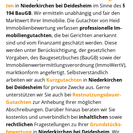
ten
in
Niederkirchen bei Deidesheim
im Sinne des
§
194 BauGB
. Wir ermitteln unabhängig und fair den
Marktwert Ihrer Immobilie. Die Gutachter von Heid
Im­mo­bi­li­en­be­wer­tung verfassen
professionelle Im­
mo­bi­li­en­gut­ach­ten
, die bei Gerichten anerkannt
sind und vom Finanzamt geschätzt werden. Diese
werden unter Be­rück­sich­ti­gung, der gesetzlichen
Vorgaben, des Baugesetzbuches (BauGB) sowie der
Im­mo­bi­li­en­wert­ermitt­lungs­ver­ord­nung (ImmoWertV),
marktkonform angefertigt. Selbst­ver­ständ­lich
arbeiten wir auch
Kurzgutachten
in
Niederkirchen
bei Deidesheim
für private Zwecke aus. Gerne
unterstützen wir Sie auch bei
Rest­nut­zungs­dau­er-
Gutachten
zur Anhebung Ihrer möglichen
Abschreibungen. Darüber hinaus beraten wir Sie
kostenlos und unverbindlich bei
inhaltlichen
sowie
rechtlichen
Fragestellungen zu Ihrer
Grund­stücks­
be­wer­tung
in
Niederkirchen bei Deidesheim
. Wir