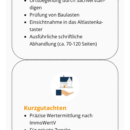
Ortsbegehung durch Sach­ver­stän­
di­gen
Prüfung von Baulasten
Einsichtnahme in das Alt­las­ten­ka­
tas­ter
Ausführliche schriftliche
Abhandlung (ca. 70-120 Seiten)
Kurzgutachten
Präzise Wertermittlung nach
ImmoWertV
Für private Zwecke