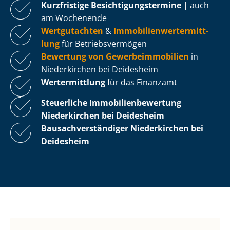
Kurzfristige Be­sich­ti­gungs­ter­mi­ne
| auch
am Wochenende
Wertgutachten
&
Im­mo­bi­li­en­wert­ermitt­
lung
für Be­triebs­ver­mö­gen
Bewertung von Ge­wer­be­im­mo­bi­li­en
in
Niederkirchen bei Deidesheim
Wertermittlung
für das Finanzamt
Steuerliche Im­mo­bi­li­en­be­wer­tung
Niederkirchen bei Deidesheim
Bau­sach­ver­stän­di­ger Niederkirchen bei
Deidesheim