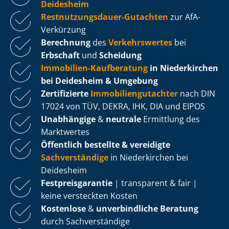
Deidesheim
Rest­nut­zungs­dau­er-Gutachten
zur AfA-
Verkürzung
Berechnung
des
Verkehrswertes
bei
Erbschaft
und
Scheidung
Immobilien-Kaufberatung
in Niederkirchen
bei Deidesheim & Umgebung
Zertifizierte
Im­mo­bi­li­en­gut­ach­ter
nach DIN
17024 von TÜV, DEKRA, IHK, DIA und EIPOS
Unabhängige
&
neutrale
Ermittlung des
Marktwertes
Öffentlich bestellte & vereidigte
Sachverständige
in Niederkirchen bei
Deidesheim
Fest­preis­ga­ran­tie
| transparent & fair |
keine versteckten Kosten
Kostenlose
&
unverbindliche Beratung
durch Sachverständige