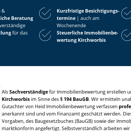
e
&
Kurzfristige Be­sich­ti­gungs­
iche Beratung
ter­mi­ne
| auch am
verständige
Wochenende
tlung
für das
Steuerliche Im­mo­bi­li­en­be­
wer­tung
Kirchworbis
Als
Sachverständige
für Im­mo­bi­li­en­be­wer­tung erstellen
Kirchworbis
im Sinne des
§ 194 BauGB
. Wir ermitteln un
Gutachter von Heid Im­mo­bi­li­en­be­wer­tung verfassen
profe
anerkannt sind und vom Finanzamt geschätzt werden. Diese 
Vorgaben, des Baugesetzbuches (BauGB) sowie der Im­mo­bi­l
marktkonform angefertigt. Selbst­ver­ständ­lich arbeiten wi