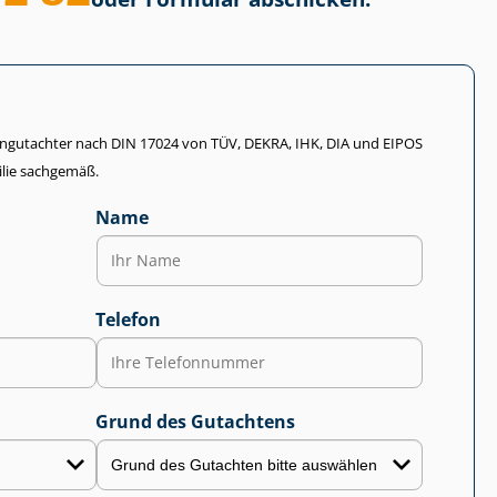
li­en­gut­ach­ter nach DIN 17024 von TÜV, DEKRA, IHK, DIA und EIPOS
lie sachgemäß.
Name
Telefon
Grund des Gutachtens