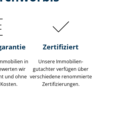
garantie
Zertifiziert
mmobilien in
Unsere Immobilien­
ewerten wir
gutachter verfügen über
ent und ohne
verschiedene renommierte
 Kosten.
Zer­ti­fi­zie­run­gen.