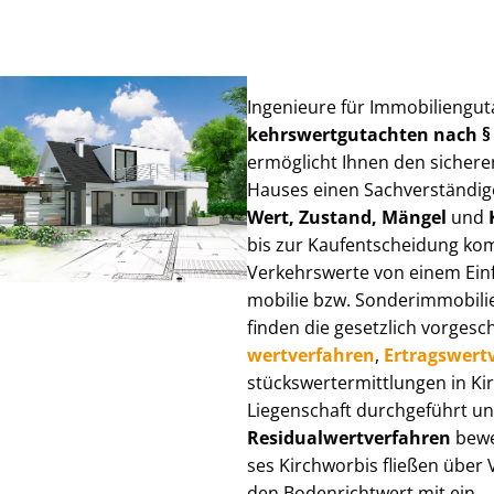
Ingenieure für Im­mo­bi­li­en­gu
kehrs­wert­gut­ach­ten nach 
ermöglicht Ihnen den sicheren
Hauses einen Sach­ver­stän­di­ge
Wert, Zustand, Mängel
und
bis zur Kauf­ent­schei­dung k
Verkehrswerte von einem Einfam
mo­bi­lie bzw. Sonderimmobilie e
finden die gesetzlich vor­ge­sc
wert­ver­fah­ren
,
Er­trags­wert­
stücks­wert­ermitt­lun­gen in 
Liegenschaft durchgeführt und
Re­si­du­al­wert­ver­fah­ren
bewer
ses Kirchworbis fließen über Ve
den Bodenrichtwert mit ein.