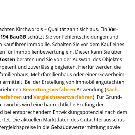
t­ach­ten Kirchworbis – Qualität zahlt sich aus. Ein
Ver­
§ 194 BauGB
schützt Sie vor Fehl­ent­schei­dun­gen und
 Kauf Ihrer Immobilie. Schalten Sie vor dem Kauf eines
n für Im­mo­bi­li­en­be­wer­tung ein. Dieser kann Sie über
Kosten
beraten und Sie von der Auswahl des Objektes
ompetent und zuverlässig begleiten. Hierfür werden die
ilienhaus, Mehr­fa­mi­li­en­haus oder einer Ge­wer­be­im­
rmittelt. Bei der Erstellung von Im­mo­bi­li­en­gut­ach­ten
hrie­be­nen
Be­wer­tungs­ver­fah­ren
Anwendung (
Sach­
ver­fah­ren
und
Ver­gleichs­wert­ver­fah­ren
). Für Grund­
Kirchworbis wird eine baurechtliche Prüfung der
 bei entsprechendem Ent­wick­lungs­po­ten­zi­al nach dem
tet. Die aktuellen Marktdaten des Gut­ach­ter­aus­schus­
r­gleichs­prei­se in die Ge­bäu­de­wert­ermitt­lung sowie