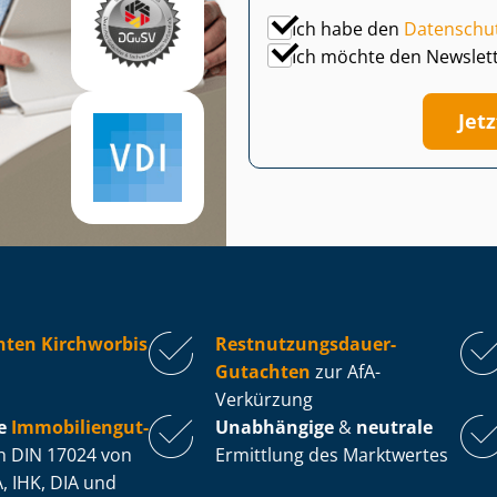
Ich habe den
Datenschu
Ich möchte den Newslet
Jet
hten Kirchworbis
Rest­nut­zungs­dau­er-
Gutachten
zur AfA-
Verkürzung
e
Im­mo­bi­li­en­gut­
Unabhängige
&
neutrale
 DIN 17024 von
Ermittlung des Marktwertes
, IHK, DIA und