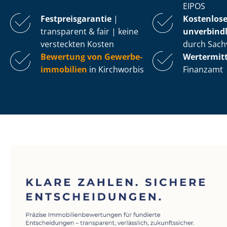
EIPOS
Fest­preis­ga­ran­tie
|
Kostenlos
transparent & fair | keine
unverbindl
versteckten Kosten
durch Sach
Bewertung von Ge­wer­be­
Wertermit
im­mo­bi­li­en
in Kirchworbis
Finanzamt