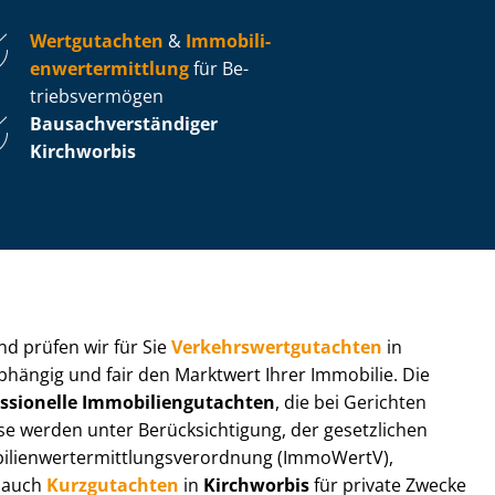
Wertgutachten
&
Im­mo­bi­li­
en­wert­ermitt­lung
für Be­
triebs­ver­mö­gen
Bau­sach­ver­stän­di­ger
Kirchworbis
 und prüfen wir für Sie
Ver­kehrs­wert­gut­ach­ten
in
abhängig und fair den Marktwert Ihrer Immobilie. Die
ssionelle Im­mo­bi­li­en­gut­ach­ten
, die bei Gerichten
werden unter Be­rück­sich­ti­gung, der gesetzlichen
i­en­wert­ermitt­lungs­ver­ord­nung (ImmoWertV),
r auch
Kurzgutachten
in
Kirchworbis
für private Zwecke