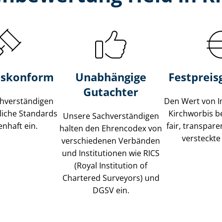
s­konform
Unabhängige
Festpreis​
Gutachter
­ver­stän­di­gen
Den Wert von I
liche Standards
Kirchworbis b
Unsere Sach­ver­stän­di­gen
nhaft ein.
fair, transpar
halten den Ehrencodex von
versteckte
verschiedenen Verbänden
und Institutionen wie RICS
(Royal Institution of
Chartered Surveyors) und
DGSV ein.