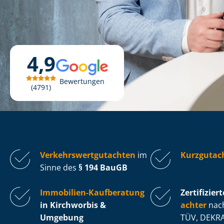
4,9
Bewertungen
4791
Ver­kehrs­wert­gut­ach­ten
im
Kurzgutac
Sinne des
§ 194 BauGB
Immobilien-Kaufberatung
Zertifiziert
in Kirchworbis &
ach­ter
nach
Umgebung
TÜV, DEKRA