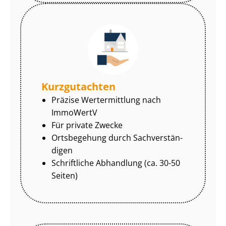
Kurzgutachten
Präzise Wertermittlung nach
ImmoWertV
Für private Zwecke
Ortsbegehung durch Sach­ver­stän­
di­gen
Schriftliche Abhandlung (ca. 30-50
Seiten)