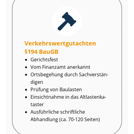
Ver­kehrs­wert­gut­ach­ten
§194 BauGB
Gerichtsfest
Vom Finanzamt anerkannt
Ortsbegehung durch Sach­ver­stän­
di­gen
Prüfung von Baulasten
Einsichtnahme in das Alt­las­ten­ka­
tas­ter
Ausführliche schriftliche
Abhandlung (ca. 70-120 Seiten)