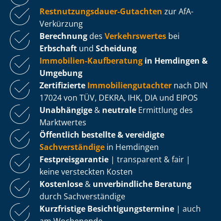
Rest­nut­zungs­dau­er-Gutachten
zur AfA-
Verkürzung
Berechnung
des
Verkehrswertes
bei
Erbschaft
und
Scheidung
Immobilien-Kaufberatung
in Hemdingen &
Umgebung
Zertifizierte
Im­mo­bi­li­en­gut­ach­ter
nach DIN
17024 von TÜV, DEKRA, IHK, DIA und EIPOS
Unabhängige
&
neutrale
Ermittlung des
Marktwertes
Öffentlich bestellte & vereidigte
Sachverständige
in Hemdingen
Fest­preis­ga­ran­tie
| transparent & fair |
keine versteckten Kosten
Kostenlose
&
unverbindliche Beratung
durch Sachverständige
Kurzfristige Be­sich­ti­gungs­ter­mi­ne
| auch
am Wochenende