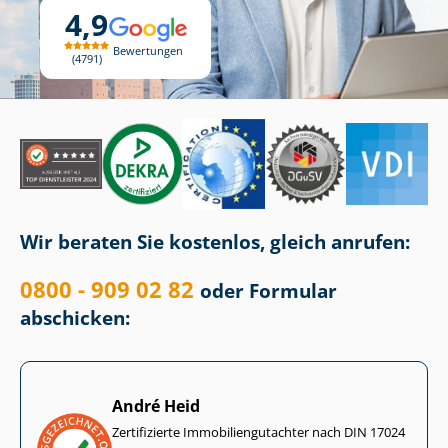
4,9
Bewertungen
4791
Wir beraten Sie kostenlos, gleich anrufen:
0800 - 909 02 82
oder Formular
abschicken:
André Heid
Zertifizierte Im­mo­bi­li­en­gut­ach­ter nach DIN 17024