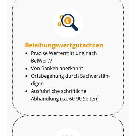
Be­lei­hungs­wert­gut­ach­ten
Präzise Wertermittlung nach
BelWertV
Von Banken anerkannt
Ortsbegehung durch Sach­ver­stän­
di­gen
Ausführliche schriftliche
Abhandlung (ca. 60-90 Seiten)