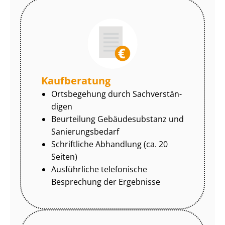
Kaufberatung
Ortsbegehung durch Sach­ver­stän­
di­gen
Beurteilung Gebäudesubstanz und
Sa­nie­rungs­be­darf
Schriftliche Abhandlung (ca. 20
Seiten)
Ausführliche telefonische
Besprechung der Ergebnisse