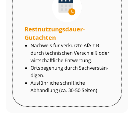
Rest­nut­zungs­dau­er-
Gutachten
Nachweis für verkürzte AfA z.B.
durch technischen Verschleiß oder
wirtschaftliche Entwertung.
Ortsbegehung durch Sach­ver­stän­
di­gen.
Ausführliche schriftliche
Abhandlung (ca. 30-50 Seiten)