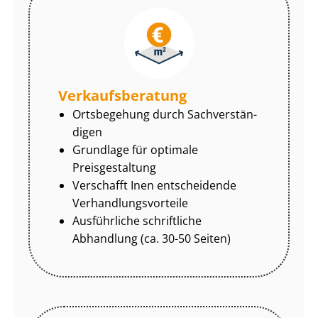
Ver­kaufs­be­ra­tung
Ortsbegehung durch Sach­ver­stän­
di­gen
Grundlage für optimale
Preisgestaltung
Verschafft Inen entscheidende
Ver­hand­lungs­vor­tei­le
Ausführliche schriftliche
Abhandlung (ca. 30-50 Seiten)