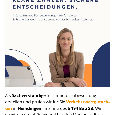
Als
Sachverständige
für Im­mo­bi­li­en­be­wer­tung
erstellen und prüfen wir für Sie
Ver­kehrs­wert­gut­ach­
ten
in
Hemdingen
im Sinne des
§ 194 BauGB
. Wir
ermitteln unabhängig und fair den Marktwert Ihrer