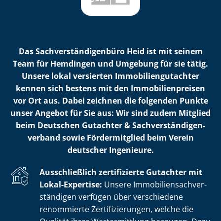
Das Sach­ver­stän­di­gen­bü­ro Heid ist mit seinem
Team für Hemdingen und Umgebung für sie tätig.
Unsere lokal versierten Im­mo­bi­li­en­gut­ach­ter
kennen sich bestens mit den Im­mo­bi­li­en­prei­sen
vor Ort aus. Dabei zeichnen die folgenden Punkte
unser Angebot für Sie aus: Wir sind zudem Mitglied
beim Deutschen Gutachter & Sach­ver­stän­di­gen­
ver­band sowie Fördermitglied beim Verein
deutscher Ingenieure.
Ausschließlich zertifizierte Gutachter mit
Lokal-Expertise:
Unsere Im­mo­bi­li­en­sach­ver­
stän­di­gen verfügen über verschiedene
renommierte Zer­ti­fi­zie­run­gen, welche die