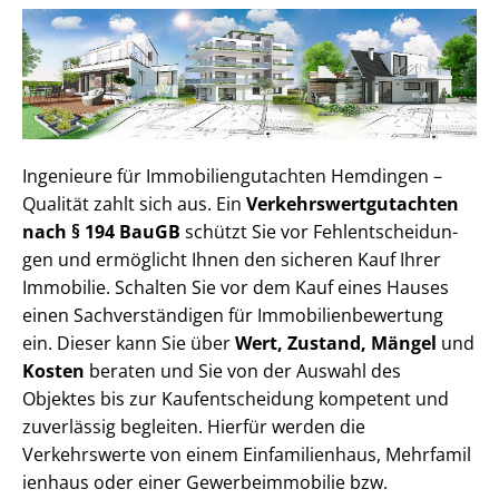
Ingenieure für Im­mo­bi­li­en­gut­ach­ten Hemdingen –
Qualität zahlt sich aus. Ein
Ver­kehrs­wert­gut­ach­ten
nach § 194 BauGB
schützt Sie vor Fehl­ent­schei­dun­
gen und ermöglicht Ihnen den sicheren Kauf Ihrer
Immobilie. Schalten Sie vor dem Kauf eines Hauses
einen Sach­ver­stän­di­gen für Im­mo­bi­li­en­be­wer­tung
ein. Dieser kann Sie über
Wert, Zustand, Mängel
und
Kosten
beraten und Sie von der Auswahl des
Objektes bis zur Kauf­ent­schei­dung kompetent und
zuverlässig begleiten. Hierfür werden die
Verkehrswerte von einem Einfamilienhaus, Mehr­fa­mi­l
i­en­haus oder einer Ge­wer­be­im­mo­bi­lie bzw.