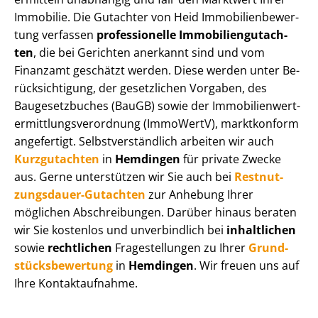
Immobilie. Die Gutachter von Heid Im­mo­bi­li­en­be­wer­
tung verfassen
professionelle Im­mo­bi­li­en­gut­ach­
ten
, die bei Gerichten anerkannt sind und vom
Finanzamt geschätzt werden. Diese werden unter Be­
rück­sich­ti­gung, der gesetzlichen Vorgaben, des
Baugesetzbuches (BauGB) sowie der Im­mo­bi­li­en­wert­
ermitt­lungs­ver­ord­nung (ImmoWertV), marktkonform
angefertigt. Selbst­ver­ständ­lich arbeiten wir auch
Kurzgutachten
in
Hemdingen
für private Zwecke
aus. Gerne unterstützen wir Sie auch bei
Rest­nut­
zungs­dau­er-Gutachten
zur Anhebung Ihrer
möglichen Abschreibungen. Darüber hinaus beraten
wir Sie kostenlos und unverbindlich bei
inhaltlichen
sowie
rechtlichen
Fragestellungen zu Ihrer
Grund­
stücks­be­wer­tung
in
Hemdingen
. Wir freuen uns auf
Ihre Kontaktaufnahme.