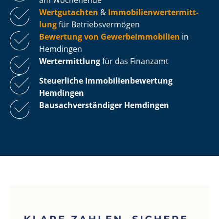
Wertgutachten
&
Im­mo­bi­li­en­wert­ermitt­
lung
für Be­triebs­ver­mö­gen
Bewertung von Ge­wer­be­im­mo­bi­li­en
in
Hemdingen
Wertermittlung
für das Finanzamt
Steuerliche Im­mo­bi­li­en­be­wer­tung
Hemdingen
Bau­sach­ver­stän­di­ger Hemdingen