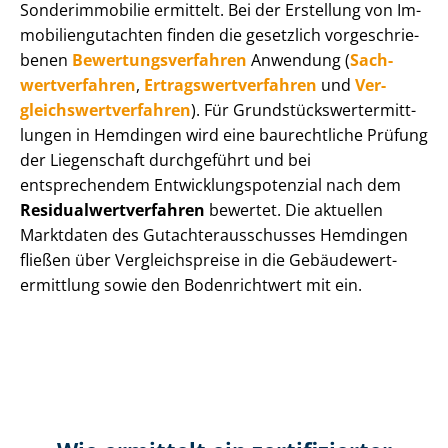
Sonderimmobilie ermittelt. Bei der Erstellung von Im­
mo­bi­li­en­gut­ach­ten finden die gesetzlich vor­ge­schrie­
be­nen
Be­wer­tungs­ver­fah­ren
Anwendung (
Sach­
wert­ver­fah­ren
,
Er­trags­wert­ver­fah­ren
und
Ver­
gleichs­wert­ver­fah­ren
). Für Grund­stücks­wert­ermitt­
lun­gen in Hemdingen wird eine baurechtliche Prüfung
der Liegenschaft durchgeführt und bei
entsprechendem Ent­wick­lungs­po­ten­zi­al nach dem
Re­si­du­al­wert­ver­fah­ren
bewertet. Die aktuellen
Marktdaten des Gut­ach­ter­aus­schus­ses Hemdingen
fließen über Ver­gleichs­prei­se in die Ge­bäu­de­wert­
ermitt­lung sowie den Bodenrichtwert mit ein.