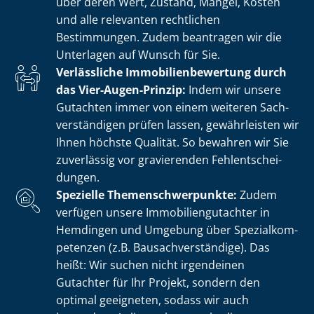
über deren Wert, Zustand, Mängel, Kosten
und alle relevanten rechtlichen
Bestimmungen. Zudem beantragen wir die
Unterlagen auf Wunsch für Sie.
Verlässliche Im­mo­bi­li­en­be­wer­tung durch
das Vier-Augen-Prinzip:
Indem wir unsere
Gutachten immer von einem weiteren Sach­
ver­stän­di­gen prüfen lassen, gewährleisten wir
Ihnen höchste Qualität. So bewahren wir Sie
zuverlässig vor gravierenden Fehl­ent­schei­
dun­gen.
Spezielle The­men­schwer­punk­te:
Zudem
verfügen unsere Im­mo­bi­li­en­gut­ach­ter in
Hemdingen und Umgebung über Spe­zi­al­kom­
pe­ten­zen (z.B. Bau­sach­ver­stän­di­ge). Das
heißt: Wir suchen nicht irgendeinen
Gutachter für Ihr Projekt, sondern den
optimal geeigneten, sodass wir auch