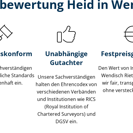
­bewertung Heid in Wen
s­konform
Unabhängige
Festpreis​
Gutachter
­ver­stän­di­gen
Den Wert von I
liche Standards
Wendisch Rie
Unsere Sach­ver­stän­di­gen
nhaft ein.
wir fair, tran
halten den Ehrencodex von
ohne verstec
verschiedenen Verbänden
und Institutionen wie RICS
(Royal Institution of
Chartered Surveyors) und
DGSV ein.