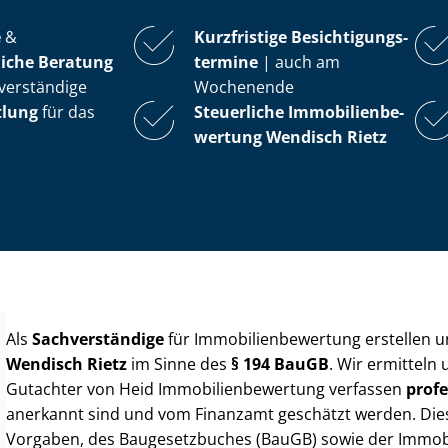
e
&
Kurzfristige Be­sich­ti­gungs­
iche Beratung
ter­mi­ne
| auch am
verständige
Wochenende
tlung
für das
Steuerliche Im­mo­bi­li­en­be­
wer­tung
Wendisch Rietz
Als
Sachverständige
für Im­mo­bi­li­en­be­wer­tung erstellen
Wendisch Rietz
im Sinne des
§ 194 BauGB
. Wir ermitteln
Gutachter von Heid Im­mo­bi­li­en­be­wer­tung verfassen
profe
anerkannt sind und vom Finanzamt geschätzt werden. Diese 
Vorgaben, des Baugesetzbuches (BauGB) sowie der Im­mo­bi­l