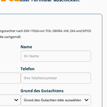
li­en­gut­ach­ter nach DIN 17024 von TÜV, DEKRA, IHK, DIA und EIPOS
lie sachgemäß.
Name
Telefon
Grund des Gutachtens