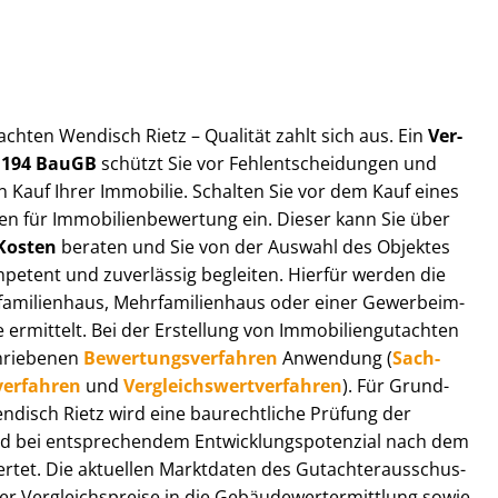
t­ach­ten Wendisch Rietz – Qualität zahlt sich aus. Ein
Ver­
§ 194 BauGB
schützt Sie vor Fehl­ent­schei­dun­gen und
 Kauf Ihrer Immobilie. Schalten Sie vor dem Kauf eines
n für Im­mo­bi­li­en­be­wer­tung ein. Dieser kann Sie über
Kosten
beraten und Sie von der Auswahl des Objektes
ompetent und zuverlässig begleiten. Hierfür werden die
ilienhaus, Mehr­fa­mi­li­en­haus oder einer Ge­wer­be­im­
rmittelt. Bei der Erstellung von Im­mo­bi­li­en­gut­ach­ten
hrie­be­nen
Be­wer­tungs­ver­fah­ren
Anwendung (
Sach­
ver­fah­ren
und
Ver­gleichs­wert­ver­fah­ren
). Für Grund­
Wendisch Rietz wird eine baurechtliche Prüfung der
 bei entsprechendem Ent­wick­lungs­po­ten­zi­al nach dem
tet. Die aktuellen Marktdaten des Gut­ach­ter­aus­schus­
 Ver­gleichs­prei­se in die Ge­bäu­de­wert­ermitt­lung sowie