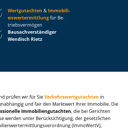
Wertgutachten
&
Im­mo­bi­li­
en­wert­ermitt­lung
für Be­
triebs­ver­mö­gen
Bau­sach­ver­stän­di­ger
Wendisch Rietz
 und prüfen wir für Sie
Ver­kehrs­wert­gut­ach­ten
in
 unabhängig und fair den Marktwert Ihrer Immobilie. Die
ssionelle Im­mo­bi­li­en­gut­ach­ten
, die bei Gerichten
werden unter Be­rück­sich­ti­gung, der gesetzlichen
i­en­wert­ermitt­lungs­ver­ord­nung (ImmoWertV),