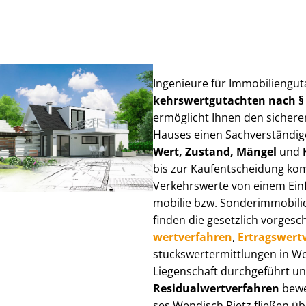
Ingenieure für Im­mo­bi­li­en­gu
kehrs­wert­gut­ach­ten nach 
ermöglicht Ihnen den sicheren
Hauses einen Sach­ver­stän­di­ge
Wert, Zustand, Mängel
und
bis zur Kauf­ent­schei­dung k
Verkehrswerte von einem Einfam
mo­bi­lie bzw. Sonderimmobilie e
finden die gesetzlich vor­ge­sc
wert­ver­fah­ren
,
Er­trags­wert­
stücks­wert­ermitt­lun­gen in 
Liegenschaft durchgeführt und
Re­si­du­al­wert­ver­fah­ren
bewer
ses Wendisch Rietz fließen über