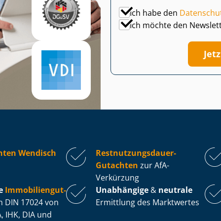
Ich habe den
Datenschu
Ich möchte den Newslet
Jet
hten Wendisch
Rest­nut­zungs­dau­er-
Gutachten
zur AfA-
Verkürzung
e
Im­mo­bi­li­en­gut­
Unabhängige
&
neutrale
 DIN 17024 von
Ermittlung des Marktwertes
, IHK, DIA und