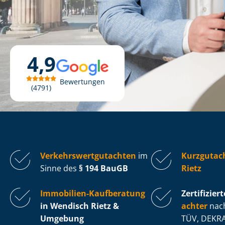
4,9
Bewertungen
4791
Ver­kehrs­wert­gut­ach­ten
im
Kurzgutac
Sinne des
§ 194 BauGB
Rietz
Immobilien-Kaufberatung
Zertifiziert
in Wendisch Rietz &
ach­ter
nach
Umgebung
TÜV, DEKRA