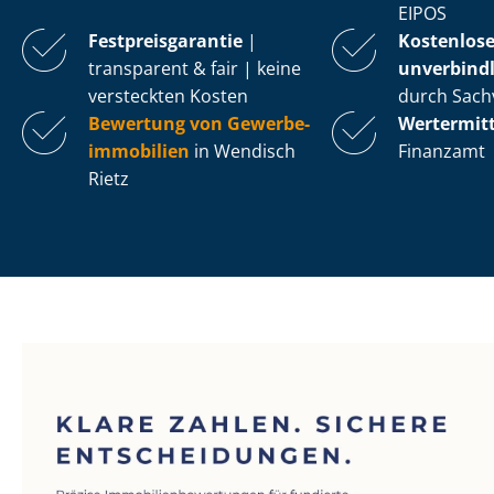
EIPOS
Fest­preis­ga­ran­tie
|
Kostenlos
transparent & fair | keine
unverbindl
versteckten Kosten
durch Sach
Bewertung von Ge­wer­be­
Wertermit
im­mo­bi­li­en
in Wendisch
Finanzamt
Rietz