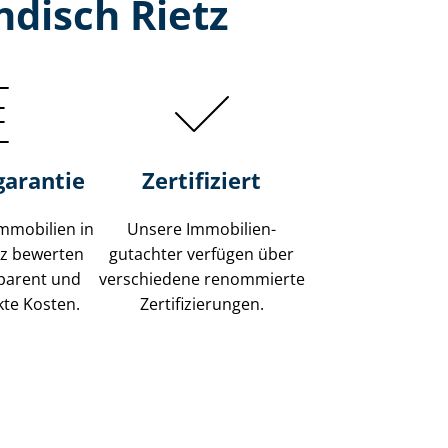
disch Rietz
garantie
Zertifiziert
mmobilien in
Unsere Immobilien­
tz bewerten
gutachter verfügen über
sparent und
verschiedene renommierte
kte Kosten.
Zer­ti­fi­zie­run­gen.