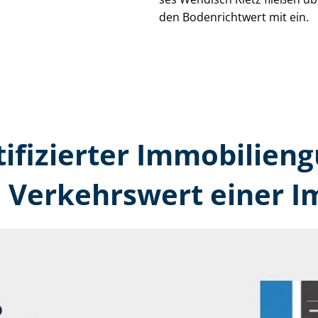
den Bodenrichtwert mit ein.
tifizierter Immobilien
n Verkehrswert einer I