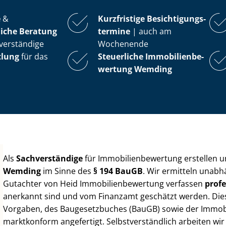
e
&
Kurzfristige Be­sich­ti­gungs­
iche Beratung
ter­mi­ne
| auch am
verständige
Wochenende
tlung
für das
Steuerliche Im­mo­bi­li­en­be­
wer­tung
Wemding
Als
Sachverständige
für Im­mo­bi­li­en­be­wer­tung erstellen
Wemding
im Sinne des
§ 194 BauGB
. Wir ermitteln unabh
Gutachter von Heid Im­mo­bi­li­en­be­wer­tung verfassen
profe
anerkannt sind und vom Finanzamt geschätzt werden. Diese 
Vorgaben, des Baugesetzbuches (BauGB) sowie der Im­mo­bi­l
marktkonform angefertigt. Selbst­ver­ständ­lich arbeiten wi