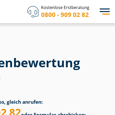
Kostenlose Erstberatung
0800 - 909 02 82
en­bewertung
g
s, gleich anrufen:
02 82
oder Formular abschicken: