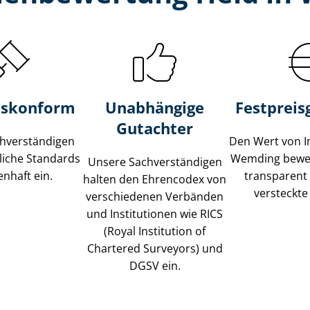
s­konform
Unabhängige
Festpreis​
Gutachter
­ver­stän­di­gen
Den Wert von I
liche Standards
Wemding bewert
Unsere Sach­ver­stän­di­gen
nhaft ein.
transparent
halten den Ehrencodex von
versteckte
verschiedenen Verbänden
und Institutionen wie RICS
(Royal Institution of
Chartered Surveyors) und
DGSV ein.