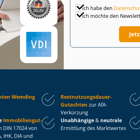
Ich habe den
Datenschu
Ich möchte den Newslet
Jet
hten Wemding
Rest­nut­zungs­dau­er-
Gutachten
zur AfA-
Verkürzung
e
Im­mo­bi­li­en­gut­
Unabhängige
&
neutrale
 DIN 17024 von
Ermittlung des Marktwertes
, IHK, DIA und