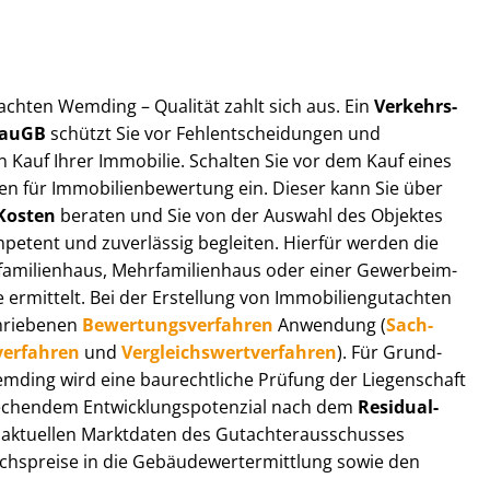
ut­ach­ten Wemding – Qualität zahlt sich aus. Ein
Ver­kehrs­
 BauGB
schützt Sie vor Fehl­ent­schei­dun­gen und
 Kauf Ihrer Immobilie. Schalten Sie vor dem Kauf eines
n für Im­mo­bi­li­en­be­wer­tung ein. Dieser kann Sie über
Kosten
beraten und Sie von der Auswahl des Objektes
ompetent und zuverlässig begleiten. Hierfür werden die
ilienhaus, Mehr­fa­mi­li­en­haus oder einer Ge­wer­be­im­
rmittelt. Bei der Erstellung von Im­mo­bi­li­en­gut­ach­ten
hrie­be­nen
Be­wer­tungs­ver­fah­ren
Anwendung (
Sach­
ver­fah­ren
und
Ver­gleichs­wert­ver­fah­ren
). Für Grund­
 Wemding wird eine baurechtliche Prüfung der Liegenschaft
hendem Ent­wick­lungs­po­ten­zi­al nach dem
Re­si­du­al­
aktuellen Marktdaten des Gut­ach­ter­aus­schus­ses
hs­prei­se in die Ge­bäu­de­wert­ermitt­lung sowie den