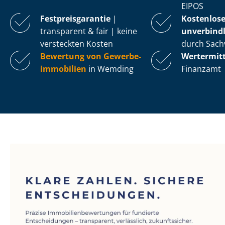
EIPOS
Fest­preis­ga­ran­tie
|
Kostenlos
transparent & fair | keine
unverbindl
versteckten Kosten
durch Sach
Bewertung von Ge­wer­be­
Wertermit
im­mo­bi­li­en
in Wemding
Finanzamt