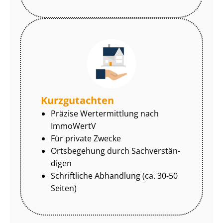
Kurzgutachten
Präzise Wertermittlung nach
ImmoWertV
Für private Zwecke
Ortsbegehung durch Sach­ver­stän­
di­gen
Schriftliche Abhandlung (ca. 30-50
Seiten)