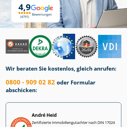
4,9
Bewertungen
4791
Wir beraten Sie kostenlos, gleich anrufen:
0800 - 909 02 82
oder Formular
abschicken:
André Heid
Zertifizierte Im­mo­bi­li­en­gut­ach­ter nach DIN 17024