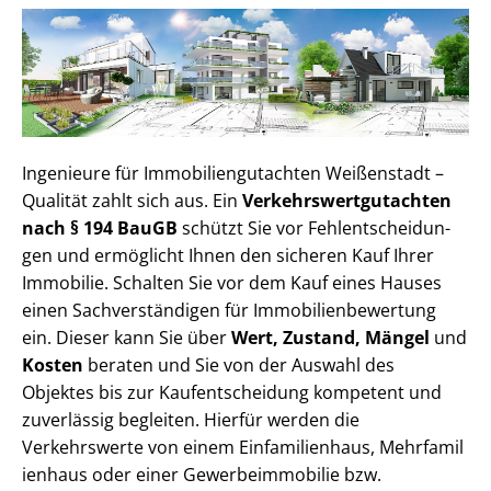
Ingenieure für Im­mo­bi­li­en­gut­ach­ten Weißenstadt –
Qualität zahlt sich aus. Ein
Ver­kehrs­wert­gut­ach­ten
nach § 194 BauGB
schützt Sie vor Fehl­ent­schei­dun­
gen und ermöglicht Ihnen den sicheren Kauf Ihrer
Immobilie. Schalten Sie vor dem Kauf eines Hauses
einen Sach­ver­stän­di­gen für Im­mo­bi­li­en­be­wer­tung
ein. Dieser kann Sie über
Wert, Zustand, Mängel
und
Kosten
beraten und Sie von der Auswahl des
Objektes bis zur Kauf­ent­schei­dung kompetent und
zuverlässig begleiten. Hierfür werden die
Verkehrswerte von einem Einfamilienhaus, Mehr­fa­mi­l
i­en­haus oder einer Ge­wer­be­im­mo­bi­lie bzw.