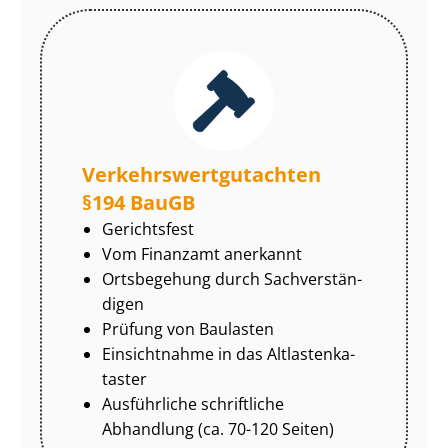
Ver­kehrs­wert­gut­ach­ten
§194 BauGB
Gerichtsfest
Vom Finanzamt anerkannt
Ortsbegehung durch Sach­ver­stän­
di­gen
Prüfung von Baulasten
Einsichtnahme in das Alt­las­ten­ka­
tas­ter
Ausführliche schriftliche
Abhandlung (ca. 70-120 Seiten)