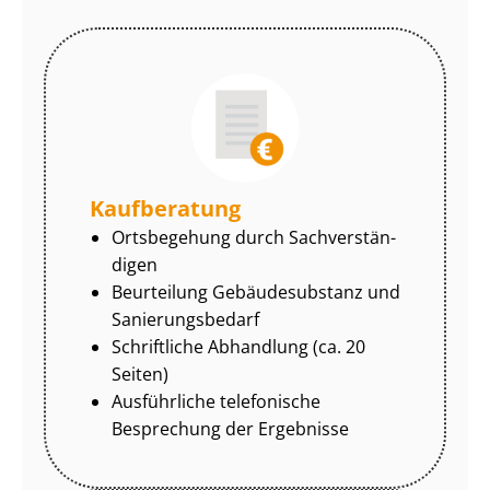
Kaufberatung
Ortsbegehung durch Sach­ver­stän­
di­gen
Beurteilung Gebäudesubstanz und
Sa­nie­rungs­be­darf
Schriftliche Abhandlung (ca. 20
Seiten)
Ausführliche telefonische
Besprechung der Ergebnisse