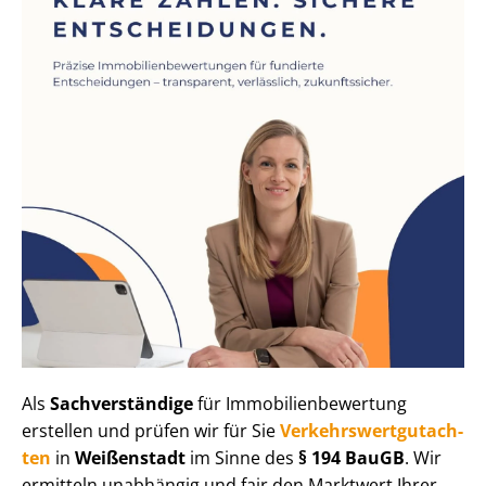
Als
Sachverständige
für Im­mo­bi­li­en­be­wer­tung
erstellen und prüfen wir für Sie
Ver­kehrs­wert­gut­ach­
ten
in
Weißenstadt
im Sinne des
§ 194 BauGB
. Wir
ermitteln unabhängig und fair den Marktwert Ihrer