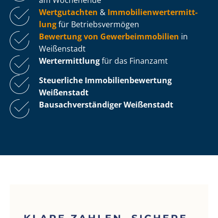
Wertgutachten
&
Im­mo­bi­li­en­wert­ermitt­
lung
für Be­triebs­ver­mö­gen
Bewertung von Ge­wer­be­im­mo­bi­li­en
in
Weißenstadt
Wertermittlung
für das Finanzamt
Steuerliche Im­mo­bi­li­en­be­wer­tung
Weißenstadt
Bau­sach­ver­stän­di­ger Weißenstadt