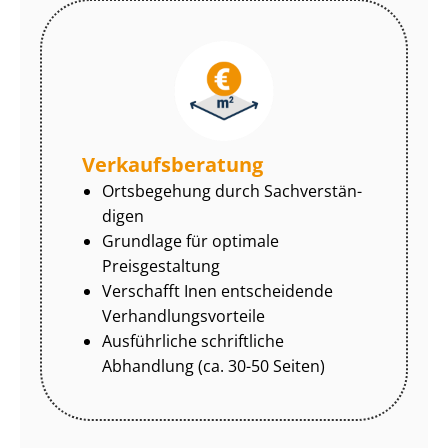
Ver­kaufs­be­ra­tung
Ortsbegehung durch Sach­ver­stän­
di­gen
Grundlage für optimale
Preisgestaltung
Verschafft Inen entscheidende
Ver­hand­lungs­vor­tei­le
Ausführliche schriftliche
Abhandlung (ca. 30-50 Seiten)