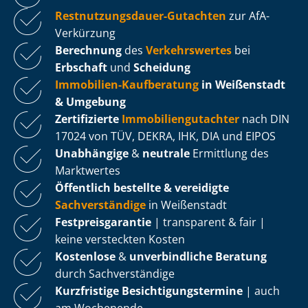
Rest­nut­zungs­dau­er-Gutachten
zur AfA-
Verkürzung
Berechnung
des
Verkehrswertes
bei
Erbschaft
und
Scheidung
Immobilien-Kaufberatung
in Weißenstadt
& Umgebung
Zertifizierte
Im­mo­bi­li­en­gut­ach­ter
nach DIN
17024 von TÜV, DEKRA, IHK, DIA und EIPOS
Unabhängige
&
neutrale
Ermittlung des
Marktwertes
Öffentlich bestellte & vereidigte
Sachverständige
in Weißenstadt
Fest­preis­ga­ran­tie
| transparent & fair |
keine versteckten Kosten
Kostenlose
&
unverbindliche Beratung
durch Sachverständige
Kurzfristige Be­sich­ti­gungs­ter­mi­ne
| auch
am Wochenende