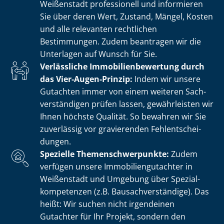
Weißenstadt professionell und informieren
Sie über deren Wert, Zustand, Mängel, Kosten
und alle relevanten rechtlichen
Bestimmungen. Zudem beantragen wir die
Unterlagen auf Wunsch für Sie.
Verlässliche Im­mo­bi­li­en­be­wer­tung durch
das Vier-Augen-Prinzip:
Indem wir unsere
Gutachten immer von einem weiteren Sach­
ver­stän­di­gen prüfen lassen, gewährleisten wir
Ihnen höchste Qualität. So bewahren wir Sie
zuverlässig vor gravierenden Fehl­ent­schei­
dun­gen.
Spezielle The­men­schwer­punk­te:
Zudem
verfügen unsere Im­mo­bi­li­en­gut­ach­ter in
Weißenstadt und Umgebung über Spe­zi­al­
kom­pe­ten­zen (z.B. Bau­sach­ver­stän­di­ge). Das
heißt: Wir suchen nicht irgendeinen
Gutachter für Ihr Projekt, sondern den