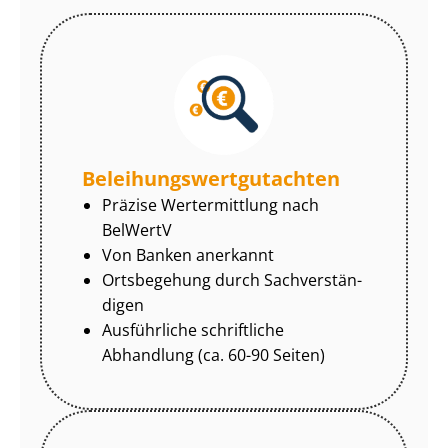
Be­lei­hungs­wert­gut­ach­ten
Präzise Wertermittlung nach
BelWertV
Von Banken anerkannt
Ortsbegehung durch Sach­ver­stän­
di­gen
Ausführliche schriftliche
Abhandlung (ca. 60-90 Seiten)