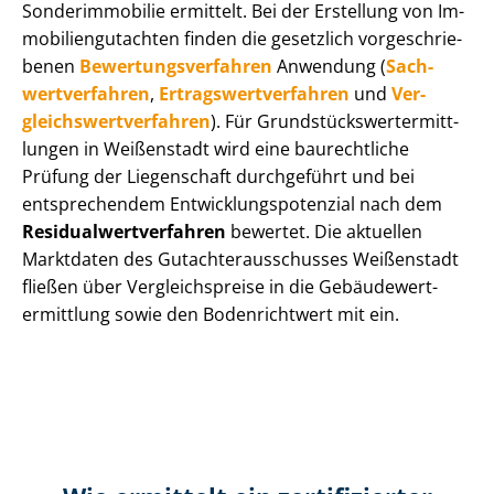
Sonderimmobilie ermittelt. Bei der Erstellung von Im­
mo­bi­li­en­gut­ach­ten finden die gesetzlich vor­ge­schrie­
be­nen
Be­wer­tungs­ver­fah­ren
Anwendung (
Sach­
wert­ver­fah­ren
,
Er­trags­wert­ver­fah­ren
und
Ver­
gleichs­wert­ver­fah­ren
). Für Grund­stücks­wert­ermitt­
lun­gen in Weißenstadt wird eine baurechtliche
Prüfung der Liegenschaft durchgeführt und bei
entsprechendem Ent­wick­lungs­po­ten­zi­al nach dem
Re­si­du­al­wert­ver­fah­ren
bewertet. Die aktuellen
Marktdaten des Gut­ach­ter­aus­schus­ses Weißenstadt
fließen über Ver­gleichs­prei­se in die Ge­bäu­de­wert­
ermitt­lung sowie den Bodenrichtwert mit ein.