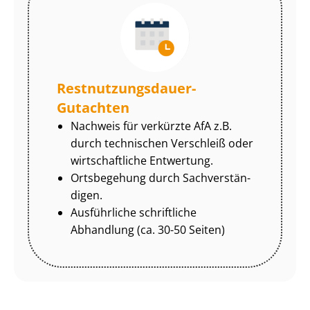
Rest­nut­zungs­dau­er-
Gutachten
Nachweis für verkürzte AfA z.B.
durch technischen Verschleiß oder
wirtschaftliche Entwertung.
Ortsbegehung durch Sach­ver­stän­
di­gen.
Ausführliche schriftliche
Abhandlung (ca. 30-50 Seiten)