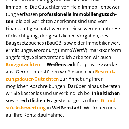
Immobilie. Die Gutachter von Heid Im­mo­bi­li­en­be­wer­
tung verfassen
professionelle Im­mo­bi­li­en­gut­ach­
ten
, die bei Gerichten anerkannt sind und vom
Finanzamt geschätzt werden. Diese werden unter Be­
rück­sich­ti­gung, der gesetzlichen Vorgaben, des
Baugesetzbuches (BauGB) sowie der Im­mo­bi­li­en­wert­
ermitt­lungs­ver­ord­nung (ImmoWertV), marktkonform
angefertigt. Selbst­ver­ständ­lich arbeiten wir auch
Kurzgutachten
in
Weißenstadt
für private Zwecke
aus. Gerne unterstützen wir Sie auch bei
Rest­nut­
zungs­dau­er-Gutachten
zur Anhebung Ihrer
möglichen Abschreibungen. Darüber hinaus beraten
wir Sie kostenlos und unverbindlich bei
inhaltlichen
sowie
rechtlichen
Fragestellungen zu Ihrer
Grund­
stücks­be­wer­tung
in
Weißenstadt
. Wir freuen uns
auf Ihre Kontaktaufnahme.