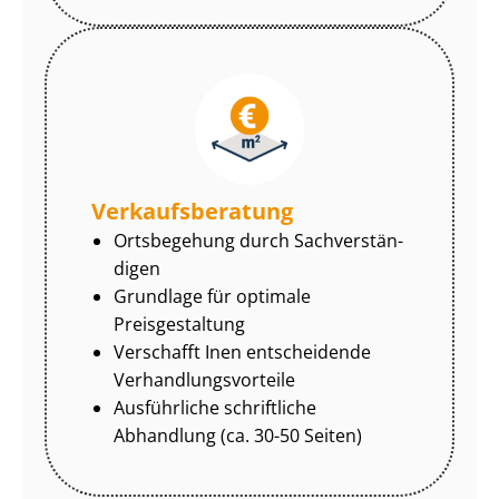
Ver­kaufs­be­ra­tung
Ortsbegehung durch Sach­ver­stän­
di­gen
Grundlage für optimale
Preisgestaltung
Verschafft Inen entscheidende
Ver­hand­lungs­vor­tei­le
Ausführliche schriftliche
Abhandlung (ca. 30-50 Seiten)