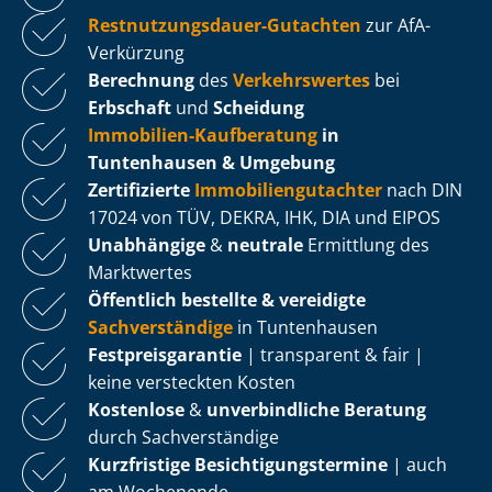
Rest­nut­zungs­dau­er-Gutachten
zur AfA-
Verkürzung
Berechnung
des
Verkehrswertes
bei
Erbschaft
und
Scheidung
Immobilien-Kaufberatung
in
Tuntenhausen & Umgebung
Zertifizierte
Im­mo­bi­li­en­gut­ach­ter
nach DIN
17024 von TÜV, DEKRA, IHK, DIA und EIPOS
Unabhängige
&
neutrale
Ermittlung des
Marktwertes
Öffentlich bestellte & vereidigte
Sachverständige
in Tuntenhausen
Fest­preis­ga­ran­tie
| transparent & fair |
keine versteckten Kosten
Kostenlose
&
unverbindliche Beratung
durch Sachverständige
Kurzfristige Be­sich­ti­gungs­ter­mi­ne
| auch
am Wochenende