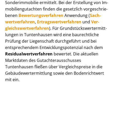
Sonderimmobilie ermittelt. Bei der Erstellung von Im­
mo­bi­li­en­gut­ach­ten finden die gesetzlich vor­ge­schrie­
be­nen
Be­wer­tungs­ver­fah­ren
Anwendung (
Sach­
wert­ver­fah­ren
,
Er­trags­wert­ver­fah­ren
und
Ver­
gleichs­wert­ver­fah­ren
). Für Grund­stücks­wert­ermitt­
lun­gen in Tuntenhausen wird eine baurechtliche
Prüfung der Liegenschaft durchgeführt und bei
entsprechendem Ent­wick­lungs­po­ten­zi­al nach dem
Re­si­du­al­wert­ver­fah­ren
bewertet. Die aktuellen
Marktdaten des Gut­ach­ter­aus­schus­ses
Tuntenhausen fließen über Ver­gleichs­prei­se in die
Ge­bäu­de­wert­ermitt­lung sowie den Bodenrichtwert
mit ein.