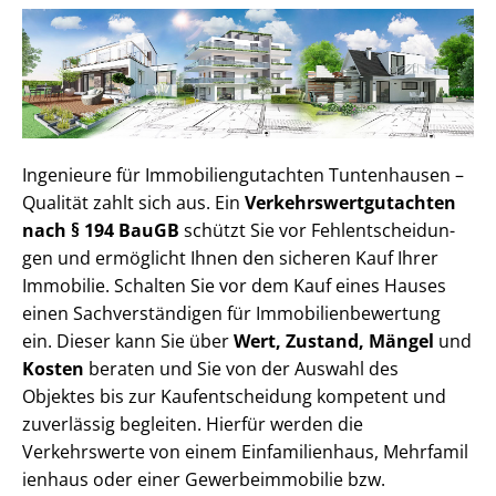
Ingenieure für Im­mo­bi­li­en­gut­ach­ten Tuntenhausen –
Qualität zahlt sich aus. Ein
Ver­kehrs­wert­gut­ach­ten
nach § 194 BauGB
schützt Sie vor Fehl­ent­schei­dun­
gen und ermöglicht Ihnen den sicheren Kauf Ihrer
Immobilie. Schalten Sie vor dem Kauf eines Hauses
einen Sach­ver­stän­di­gen für Im­mo­bi­li­en­be­wer­tung
ein. Dieser kann Sie über
Wert, Zustand, Mängel
und
Kosten
beraten und Sie von der Auswahl des
Objektes bis zur Kauf­ent­schei­dung kompetent und
zuverlässig begleiten. Hierfür werden die
Verkehrswerte von einem Einfamilienhaus, Mehr­fa­mi­l
i­en­haus oder einer Ge­wer­be­im­mo­bi­lie bzw.