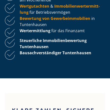
Wertgutachten
&
Im­mo­bi­li­en­wert­ermitt­
lung
für Be­triebs­ver­mö­gen
Bewertung von Ge­wer­be­im­mo­bi­li­en
in
Tuntenhausen
Wertermittlung
für das Finanzamt
Steuerliche Im­mo­bi­li­en­be­wer­tung
Tuntenhausen
Bau­sach­ver­stän­di­ger Tuntenhausen