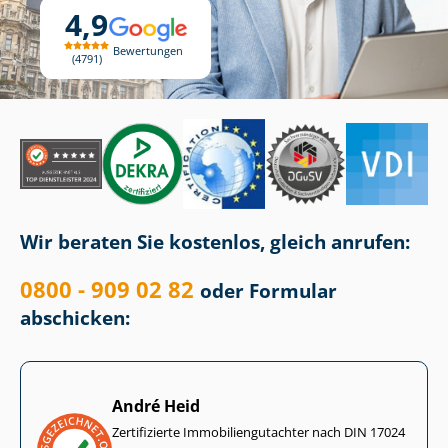
4,9
Bewertungen
4791
Wir beraten Sie kostenlos, gleich anrufen:
0800 - 909 02 82
oder Formular
abschicken:
André Heid
Zertifizierte Im­mo­bi­li­en­gut­ach­ter nach DIN 17024