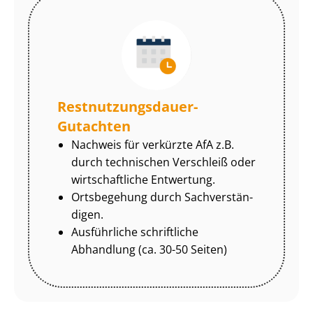
Rest­nut­zungs­dau­er-
Gutachten
Nachweis für verkürzte AfA z.B.
durch technischen Verschleiß oder
wirtschaftliche Entwertung.
Ortsbegehung durch Sach­ver­stän­
di­gen.
Ausführliche schriftliche
Abhandlung (ca. 30-50 Seiten)