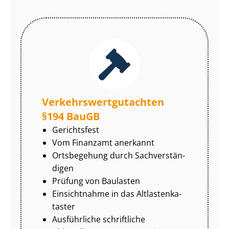
Ver­kehrs­wert­gut­ach­ten
§194 BauGB
Gerichtsfest
Vom Finanzamt anerkannt
Ortsbegehung durch Sach­ver­stän­
di­gen
Prüfung von Baulasten
Einsichtnahme in das Alt­las­ten­ka­
tas­ter
Ausführliche schriftliche