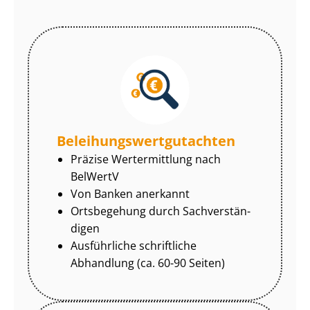
Be­lei­hungs­wert­gut­ach­ten
Präzise Wertermittlung nach
BelWertV
Von Banken anerkannt
Ortsbegehung durch Sach­ver­stän­
di­gen
Ausführliche schriftliche
Abhandlung (ca. 60-90 Seiten)