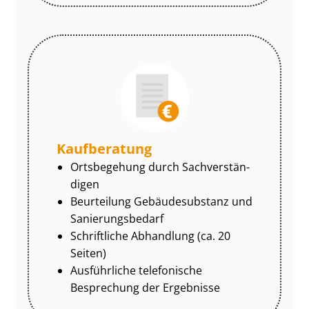
Kaufberatung
Ortsbegehung durch Sach­ver­stän­
di­gen
Beurteilung Gebäudesubstanz und
Sa­nie­rungs­be­darf
Schriftliche Abhandlung (ca. 20
Seiten)
Ausführliche telefonische
Besprechung der Ergebnisse