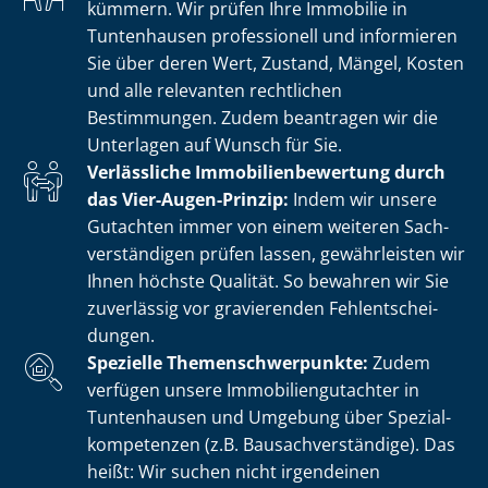
kümmern. Wir prüfen Ihre Immobilie in
Tuntenhausen professionell und informieren
Sie über deren Wert, Zustand, Mängel, Kosten
und alle relevanten rechtlichen
Bestimmungen. Zudem beantragen wir die
Unterlagen auf Wunsch für Sie.
Verlässliche Im­mo­bi­li­en­be­wer­tung durch
das Vier-Augen-Prinzip:
Indem wir unsere
Gutachten immer von einem weiteren Sach­
ver­stän­di­gen prüfen lassen, gewährleisten wir
Ihnen höchste Qualität. So bewahren wir Sie
zuverlässig vor gravierenden Fehl­ent­schei­
dun­gen.
Spezielle The­men­schwer­punk­te:
Zudem
verfügen unsere Im­mo­bi­li­en­gut­ach­ter in
Tuntenhausen und Umgebung über Spe­zi­al­
kom­pe­ten­zen (z.B. Bau­sach­ver­stän­di­ge). Das
heißt: Wir suchen nicht irgendeinen