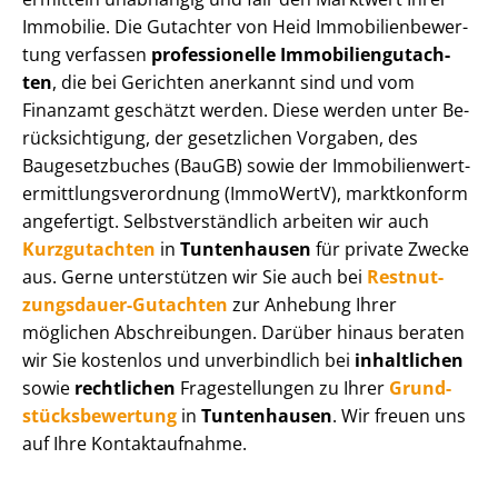
Immobilie. Die Gutachter von Heid Im­mo­bi­li­en­be­wer­
tung verfassen
professionelle Im­mo­bi­li­en­gut­ach­
ten
, die bei Gerichten anerkannt sind und vom
Finanzamt geschätzt werden. Diese werden unter Be­
rück­sich­ti­gung, der gesetzlichen Vorgaben, des
Baugesetzbuches (BauGB) sowie der Im­mo­bi­li­en­wert­
ermitt­lungs­ver­ord­nung (ImmoWertV), marktkonform
angefertigt. Selbst­ver­ständ­lich arbeiten wir auch
Kurzgutachten
in
Tuntenhausen
für private Zwecke
aus. Gerne unterstützen wir Sie auch bei
Rest­nut­
zungs­dau­er-Gutachten
zur Anhebung Ihrer
möglichen Abschreibungen. Darüber hinaus beraten
wir Sie kostenlos und unverbindlich bei
inhaltlichen
sowie
rechtlichen
Fragestellungen zu Ihrer
Grund­
stücks­be­wer­tung
in
Tuntenhausen
. Wir freuen uns
auf Ihre Kontaktaufnahme.