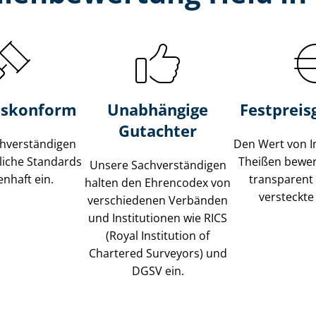
s­konform
Unabhängige
Festpreis​
Gutachter
­ver­stän­di­gen
Den Wert von I
liche Standards
Theißen bewert
Unsere Sach­ver­stän­di­gen
nhaft ein.
transparent
halten den Ehrencodex von
versteckte
verschiedenen Verbänden
und Institutionen wie RICS
(Royal Institution of
Chartered Surveyors) und
DGSV ein.