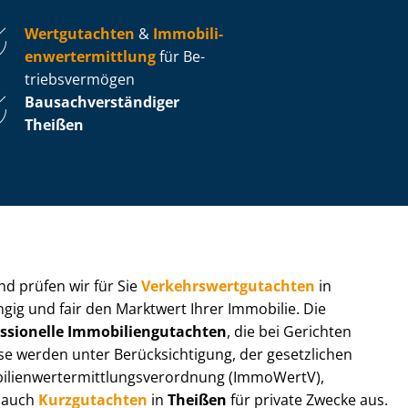
Wertgutachten
&
Im­mo­bi­li­
en­wert­ermitt­lung
für Be­
triebs­ver­mö­gen
Bau­sach­ver­stän­di­ger
Theißen
 und prüfen wir für Sie
Ver­kehrs­wert­gut­ach­ten
in
ngig und fair den Marktwert Ihrer Immobilie. Die
ssionelle Im­mo­bi­li­en­gut­ach­ten
, die bei Gerichten
werden unter Be­rück­sich­ti­gung, der gesetzlichen
i­en­wert­ermitt­lungs­ver­ord­nung (ImmoWertV),
r auch
Kurzgutachten
in
Theißen
für private Zwecke aus.