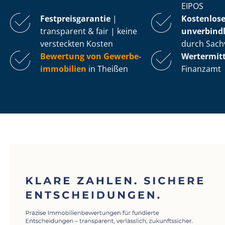
EIPOS
Fest­preis­ga­ran­tie
|
Kostenlos
transparent & fair | keine
unverbindl
versteckten Kosten
durch Sach
Bewertung von Ge­wer­be­
Wertermit
im­mo­bi­li­en
in Theißen
Finanzamt