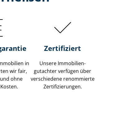
garantie
Zertifiziert
mmobilien in
Unsere Immobilien­
en wir fair,
gutachter verfügen über
 und ohne
verschiedene renommierte
 Kosten.
Zer­ti­fi­zie­run­gen.