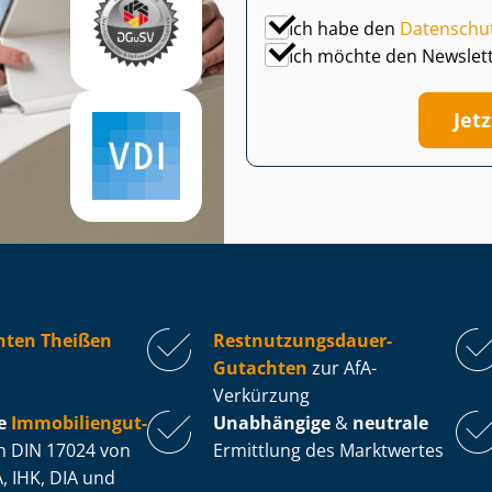
Ich habe den
Datenschu
Ich möchte den Newslet
Jet
hten Theißen
Rest­nut­zungs­dau­er-
Gutachten
zur AfA-
Verkürzung
e
Im­mo­bi­li­en­gut­
Unabhängige
&
neutrale
 DIN 17024 von
Ermittlung des Marktwertes
, IHK, DIA und