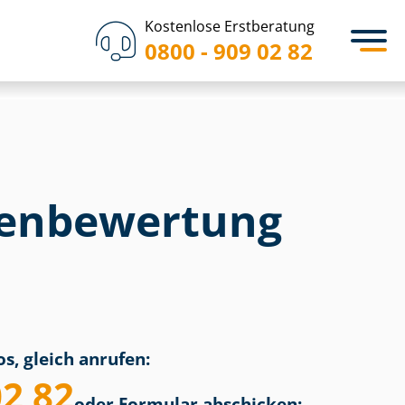
Kostenlose Erstberatung
0800 - 909 02 82
en­bewertung
s, gleich anrufen:
02 82
oder Formular abschicken: