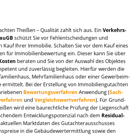
t­ach­ten Theißen – Qualität zahlt sich aus. Ein
Ver­kehrs­
 BauGB
schützt Sie vor Fehl­ent­schei­dun­gen und
 Kauf Ihrer Immobilie. Schalten Sie vor dem Kauf eines
n für Im­mo­bi­li­en­be­wer­tung ein. Dieser kann Sie über
Kosten
beraten und Sie von der Auswahl des Objektes
ompetent und zuverlässig begleiten. Hierfür werden die
ilienhaus, Mehr­fa­mi­li­en­haus oder einer Ge­wer­be­im­
rmittelt. Bei der Erstellung von Im­mo­bi­li­en­gut­ach­ten
hrie­be­nen
Be­wer­tungs­ver­fah­ren
Anwendung (
Sach­
ver­fah­ren
und
Ver­gleichs­wert­ver­fah­ren
). Für Grund­
Theißen wird eine baurechtliche Prüfung der Liegenschaft
hendem Ent­wick­lungs­po­ten­zi­al nach dem
Re­si­du­al­
aktuellen Marktdaten des Gut­ach­ter­aus­schus­ses
s­prei­se in die Ge­bäu­de­wert­ermitt­lung sowie den