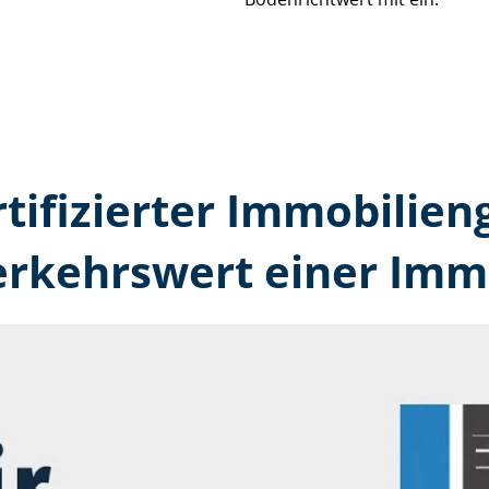
rtifizierter Immobilien
erkehrswert einer Immo