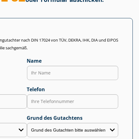
li­en­gut­ach­ter nach DIN 17024 von TÜV, DEKRA, IHK, DIA und EIPOS
lie sachgemäß.
Name
Telefon
Grund des Gutachtens