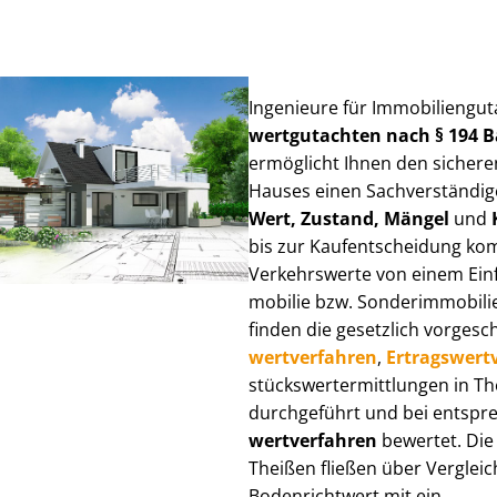
Ingenieure für Im­mo­bi­li­en­gu
wert­gut­ach­ten nach § 194
ermöglicht Ihnen den sicheren
Hauses einen Sach­ver­stän­di­ge
Wert, Zustand, Mängel
und
bis zur Kauf­ent­schei­dung k
Verkehrswerte von einem Einfam
mo­bi­lie bzw. Sonderimmobilie e
finden die gesetzlich vor­ge­sc
wert­ver­fah­ren
,
Er­trags­wert­
stücks­wert­ermitt­lun­gen in 
durchgeführt und bei entsprec
wert­ver­fah­ren
bewertet. Die 
Theißen fließen über Ver­gleich
Bodenrichtwert mit ein.