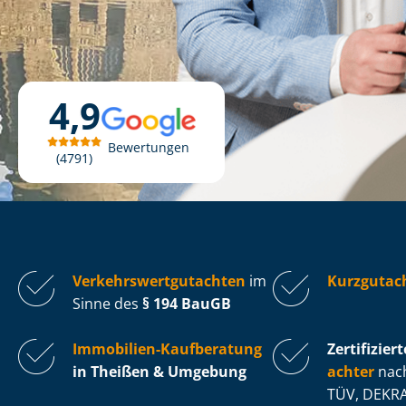
4,9
Bewertungen
4791
Ver­kehrs­wert­gut­ach­ten
im
Kurzgutac
Sinne des
§ 194 BauGB
Immobilien-Kaufberatung
Zertifiziert
in Theißen & Umgebung
ach­ter
nach
TÜV, DEKRA