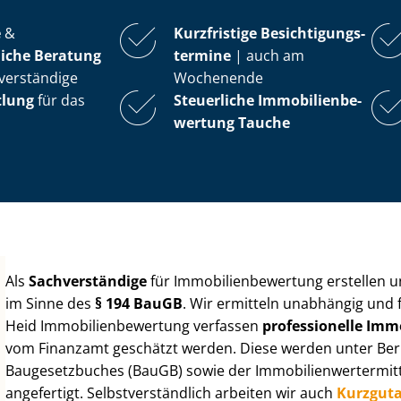
e
&
Kurzfristige Be­sich­ti­gungs­
iche Beratung
ter­mi­ne
| auch am
verständige
Wochenende
tlung
für das
Steuerliche Im­mo­bi­li­en­be­
wer­tung
Tauche
Als
Sachverständige
für Im­mo­bi­li­en­be­wer­tung erstellen
im Sinne des
§ 194 BauGB
. Wir ermitteln unabhängig und 
Heid Im­mo­bi­li­en­be­wer­tung verfassen
professionelle Im­mo­
vom Finanzamt geschätzt werden. Diese werden unter Be­rüc
Baugesetzbuches (BauGB) sowie der Im­mo­bi­li­en­wert­ermi
angefertigt. Selbst­ver­ständ­lich arbeiten wir auch
Kurzgut