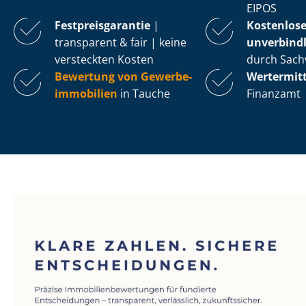
EIPOS
Fest­preis­ga­ran­tie
|
Kostenlos
transparent & fair | keine
unverbindl
versteckten Kosten
durch Sach
Bewertung von Ge­wer­be­
Wertermit
im­mo­bi­li­en
in Tauche
Finanzamt