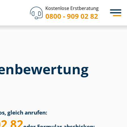
Kostenlose Erstberatung
0800 - 909 02 82
en­bewertung
s, gleich anrufen:
02 82
oder Formular abschicken: