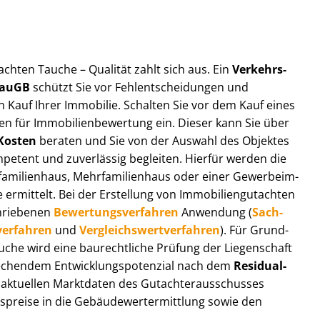
t­ach­ten Tauche – Qualität zahlt sich aus. Ein
Ver­kehrs­
 BauGB
schützt Sie vor Fehl­ent­schei­dun­gen und
 Kauf Ihrer Immobilie. Schalten Sie vor dem Kauf eines
n für Im­mo­bi­li­en­be­wer­tung ein. Dieser kann Sie über
Kosten
beraten und Sie von der Auswahl des Objektes
ompetent und zuverlässig begleiten. Hierfür werden die
ilienhaus, Mehr­fa­mi­li­en­haus oder einer Ge­wer­be­im­
rmittelt. Bei der Erstellung von Im­mo­bi­li­en­gut­ach­ten
hrie­be­nen
Be­wer­tungs­ver­fah­ren
Anwendung (
Sach­
ver­fah­ren
und
Ver­gleichs­wert­ver­fah­ren
). Für Grund­
Tauche wird eine baurechtliche Prüfung der Liegenschaft
hendem Ent­wick­lungs­po­ten­zi­al nach dem
Re­si­du­al­
aktuellen Marktdaten des Gut­ach­ter­aus­schus­ses
­prei­se in die Ge­bäu­de­wert­ermitt­lung sowie den