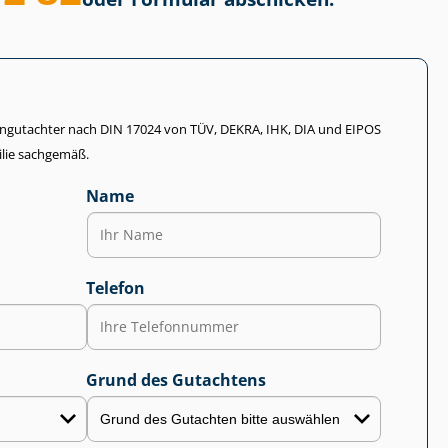
li­en­gut­ach­ter nach DIN 17024 von TÜV, DEKRA, IHK, DIA und EIPOS
lie sachgemäß.
Name
Telefon
Grund des Gutachtens