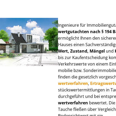
Ingenieure für Im­mo­bi­li­en­gu
wert­gut­ach­ten nach § 194
ermöglicht Ihnen den sicheren
Hauses einen Sach­ver­stän­di­ge
Wert, Zustand, Mängel
und
bis zur Kauf­ent­schei­dung k
Verkehrswerte von einem Einfam
mo­bi­lie bzw. Sonderimmobilie e
finden die gesetzlich vor­ge­sc
wert­ver­fah­ren
,
Er­trags­wert­
stücks­wert­ermitt­lun­gen in 
durchgeführt und bei entsprec
wert­ver­fah­ren
bewertet. Die 
Tauche fließen über Ver­gleichs
Bodenrichtwert mit ein.