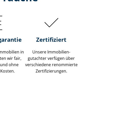
garantie
Zertifiziert
mmobilien in
Unsere Immobilien­
en wir fair,
gutachter verfügen über
 und ohne
verschiedene renommierte
 Kosten.
Zer­ti­fi­zie­run­gen.