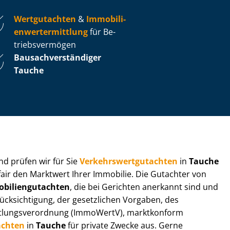
Wertgutachten
&
Im­mo­bi­li­
en­wert­ermitt­lung
für Be­
triebs­ver­mö­gen
Bau­sach­ver­stän­di­ger
Tauche
 und prüfen wir für Sie
Ver­kehrs­wert­gut­ach­ten
in
Tauche
fair den Marktwert Ihrer Immobilie. Die Gutachter von
bi­li­en­gut­ach­ten
, die bei Gerichten anerkannt sind und
k­sich­ti­gung, der gesetzlichen Vorgaben, des
tt­lungs­ver­ord­nung (ImmoWertV), marktkonform
achten
in
Tauche
für private Zwecke aus. Gerne