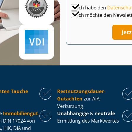
Ich habe den
Datenschu
Ich möchte den Newslet
Jet
hten Tauche
Rest­nut­zungs­dau­er-
Gutachten
zur AfA-
Verkürzung
e
Im­mo­bi­li­en­gut­
Unabhängige
&
neutrale
 DIN 17024 von
Ermittlung des Marktwertes
, IHK, DIA und