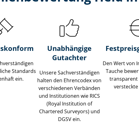
s­konform
Unabhängige
Festpreis​
Gutachter
­ver­stän­di­gen
Den Wert von I
liche Standards
Tauche bewert
Unsere Sach­ver­stän­di­gen
nhaft ein.
transparent
halten den Ehrencodex von
versteckte
verschiedenen Verbänden
und Institutionen wie RICS
(Royal Institution of
Chartered Surveyors) und
DGSV ein.