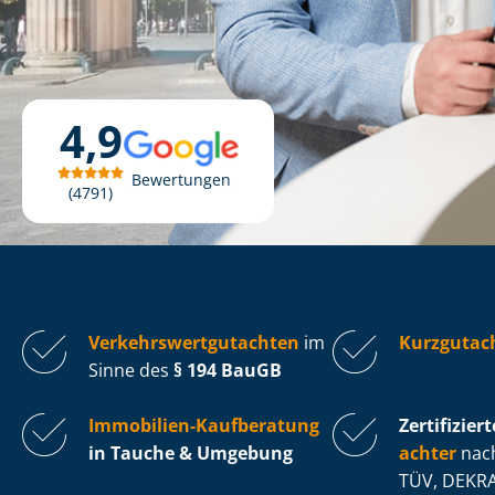
4,9
Bewertungen
4791
Ver­kehrs­wert­gut­ach­ten
im
Kurzgutac
Sinne des
§ 194 BauGB
Immobilien-Kaufberatung
Zertifiziert
in Tauche & Umgebung
ach­ter
nach
TÜV, DEKRA