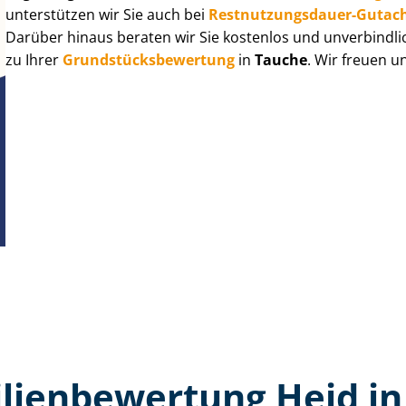
unterstützen wir Sie auch bei
Rest­nut­zungs­dau­er-Gutac
Darüber hinaus beraten wir Sie kostenlos und unverbindli
zu Ihrer
Grund­stücks­be­wer­tung
in
Tauche
. Wir freuen u
ien­bewertung Heid i