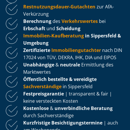
Rest­nut­zungs­dau­er-Gutachten
zur AfA-
Verkürzung
Berechnung
des
Verkehrswertes
bei
Erbschaft
und
Scheidung
Immobilien-Kaufberatung
in Sippersfeld &
Umgebung
Zertifizierte
Im­mo­bi­li­en­gut­ach­ter
nach DIN
17024 von TÜV, DEKRA, IHK, DIA und EIPOS
Unabhängige
&
neutrale
Ermittlung des
Marktwertes
Öffentlich bestellte & vereidigte
Sachverständige
in Sippersfeld
Fest­preis­ga­ran­tie
| transparent & fair |
keine versteckten Kosten
Kostenlose
&
unverbindliche Beratung
durch Sachverständige
Kurzfristige Be­sich­ti­gungs­ter­mi­ne
| auch
am Wochenende