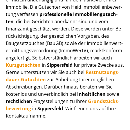
Immobilie. Die Gutachter von Heid Im­mo­bi­li­en­be­wer­
tung verfassen
professionelle Im­mo­bi­li­en­gut­ach­
ten
, die bei Gerichten anerkannt sind und vom
Finanzamt geschätzt werden. Diese werden unter Be­
rück­sich­ti­gung, der gesetzlichen Vorgaben, des
Baugesetzbuches (BauGB) sowie der Im­mo­bi­li­en­wert­
ermitt­lungs­ver­ord­nung (ImmoWertV), marktkonform
angefertigt. Selbst­ver­ständ­lich arbeiten wir auch
Kurzgutachten
in
Sippersfeld
für private Zwecke aus.
Gerne unterstützen wir Sie auch bei
Rest­nut­zungs­
dau­er-Gutachten
zur Anhebung Ihrer möglichen
Abschreibungen. Darüber hinaus beraten wir Sie
kostenlos und unverbindlich bei
inhaltlichen
sowie
rechtlichen
Fragestellungen zu Ihrer
Grund­stücks­
be­wer­tung
in
Sippersfeld
. Wir freuen uns auf Ihre
Kontaktaufnahme.