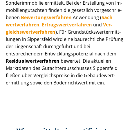
Sonderimmobilie ermittelt. Bei der Erstellung von Im­
mo­bi­li­en­gut­ach­ten finden die gesetzlich vor­ge­schrie­
be­nen
Be­wer­tungs­ver­fah­ren
Anwendung (
Sach­
wert­ver­fah­ren
,
Er­trags­wert­ver­fah­ren
und
Ver­
gleichs­wert­ver­fah­ren
). Für Grund­stücks­wert­ermitt­
lun­gen in Sippersfeld wird eine baurechtliche Prüfung
der Liegenschaft durchgeführt und bei
entsprechendem Ent­wick­lungs­po­ten­zi­al nach dem
Re­si­du­al­wert­ver­fah­ren
bewertet. Die aktuellen
Marktdaten des Gut­ach­ter­aus­schus­ses Sippersfeld
fließen über Ver­gleichs­prei­se in die Ge­bäu­de­wert­
ermitt­lung sowie den Bodenrichtwert mit ein.