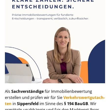
Als
Sachverständige
für Im­mo­bi­li­en­be­wer­tung
erstellen und prüfen wir für Sie
Ver­kehrs­wert­gut­ach­
ten
in
Sippersfeld
im Sinne des
§ 194 BauGB
. Wir
ermitteln unabhängig und fair den Marktwert Ihrer