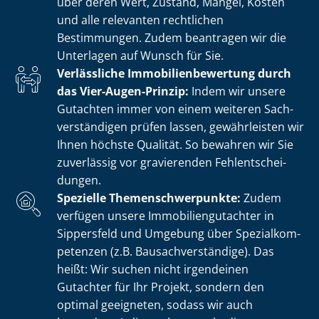
über deren Wert, Zustand, Mängel, Kosten
und alle relevanten rechtlichen
Bestimmungen. Zudem beantragen wir die
Unterlagen auf Wunsch für Sie.
Verlässliche Im­mo­bi­li­en­be­wer­tung durch
das Vier-Augen-Prinzip:
Indem wir unsere
Gutachten immer von einem weiteren Sach­
ver­stän­di­gen prüfen lassen, gewährleisten wir
Ihnen höchste Qualität. So bewahren wir Sie
zuverlässig vor gravierenden Fehl­ent­schei­
dun­gen.
Spezielle The­men­schwer­punk­te:
Zudem
verfügen unsere Im­mo­bi­li­en­gut­ach­ter in
Sippersfeld und Umgebung über Spe­zi­al­kom­
pe­ten­zen (z.B. Bau­sach­ver­stän­di­ge). Das
heißt: Wir suchen nicht irgendeinen
Gutachter für Ihr Projekt, sondern den
optimal geeigneten, sodass wir auch