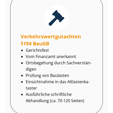
Ver­kehrs­wert­gut­ach­ten
§194 BauGB
Gerichtsfest
Vom Finanzamt anerkannt
Ortsbegehung durch Sach­ver­stän­
di­gen
Prüfung von Baulasten
Einsichtnahme in das Alt­las­ten­ka­
tas­ter
Ausführliche schriftliche
Abhandlung (ca. 70-120 Seiten)