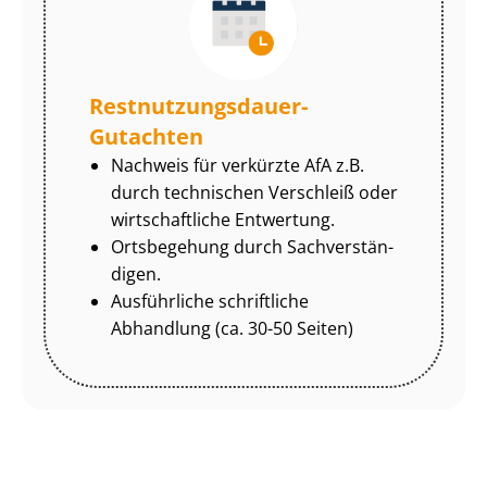
Rest­nut­zungs­dau­er-
Gutachten
Nachweis für verkürzte AfA z.B.
durch technischen Verschleiß oder
wirtschaftliche Entwertung.
Ortsbegehung durch Sach­ver­stän­
di­gen.
Ausführliche schriftliche
Abhandlung (ca. 30-50 Seiten)