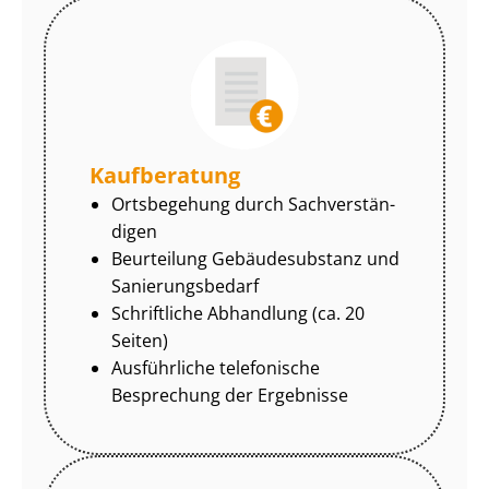
Kaufberatung
Ortsbegehung durch Sach­ver­stän­
di­gen
Beurteilung Gebäudesubstanz und
Sa­nie­rungs­be­darf
Schriftliche Abhandlung (ca. 20
Seiten)
Ausführliche telefonische
Besprechung der Ergebnisse