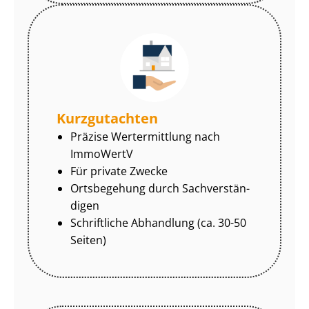
Kurzgutachten
Präzise Wertermittlung nach
ImmoWertV
Für private Zwecke
Ortsbegehung durch Sach­ver­stän­
di­gen
Schriftliche Abhandlung (ca. 30-50
Seiten)