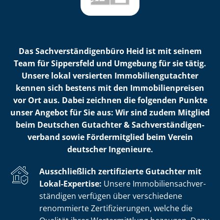
Das Sach­ver­stän­di­gen­bü­ro Heid ist mit seinem
Team für Sippersfeld und Umgebung für sie tätig.
Unsere lokal versierten Im­mo­bi­li­en­gut­ach­ter
kennen sich bestens mit den Im­mo­bi­li­en­prei­sen
vor Ort aus. Dabei zeichnen die folgenden Punkte
unser Angebot für Sie aus: Wir sind zudem Mitglied
beim Deutschen Gutachter & Sach­ver­stän­di­gen­
ver­band sowie Fördermitglied beim Verein
deutscher Ingenieure.
Ausschließlich zertifizierte Gutachter mit
Lokal-Expertise:
Unsere Im­mo­bi­li­en­sach­ver­
stän­di­gen verfügen über verschiedene
renommierte Zer­ti­fi­zie­run­gen, welche die