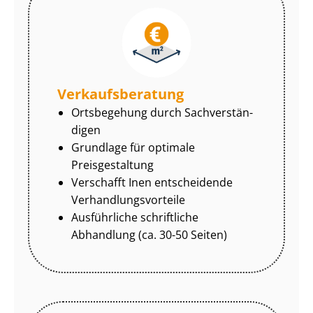
Ver­kaufs­be­ra­tung
Ortsbegehung durch Sach­ver­stän­
di­gen
Grundlage für optimale
Preisgestaltung
Verschafft Inen entscheidende
Ver­hand­lungs­vor­tei­le
Ausführliche schriftliche
Abhandlung (ca. 30-50 Seiten)