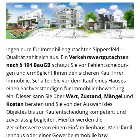
Ingenieure für Im­mo­bi­li­en­gut­ach­ten Sippersfeld –
Qualität zahlt sich aus. Ein
Ver­kehrs­wert­gut­ach­ten
nach § 194 BauGB
schützt Sie vor Fehl­ent­schei­dun­
gen und ermöglicht Ihnen den sicheren Kauf Ihrer
Immobilie. Schalten Sie vor dem Kauf eines Hauses
einen Sach­ver­stän­di­gen für Im­mo­bi­li­en­be­wer­tung
ein. Dieser kann Sie über
Wert, Zustand, Mängel
und
Kosten
beraten und Sie von der Auswahl des
Objektes bis zur Kauf­ent­schei­dung kompetent und
zuverlässig begleiten. Hierfür werden die
Verkehrswerte von einem Einfamilienhaus, Mehr­fa­mi­l
i­en­haus oder einer Ge­wer­be­im­mo­bi­lie bzw.