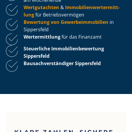
Wertgutachten
&
Im­mo­bi­li­en­wert­ermitt­
lung
für Be­triebs­ver­mö­gen
Bewertung von Ge­wer­be­im­mo­bi­li­en
in
Sippersfeld
Wertermittlung
für das Finanzamt
Steuerliche Im­mo­bi­li­en­be­wer­tung
Sippersfeld
Bau­sach­ver­stän­di­ger Sippersfeld