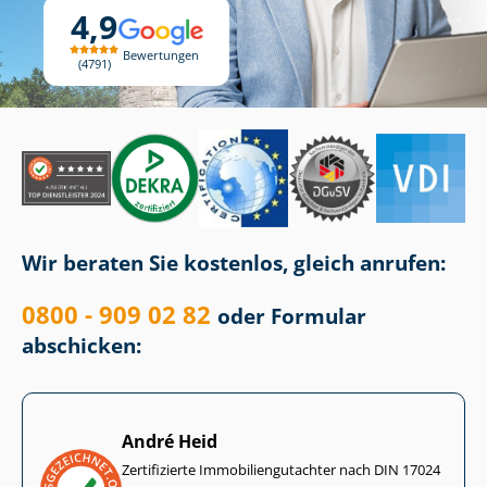
4,9
Bewertungen
4791
Wir beraten Sie kostenlos, gleich anrufen:
0800 - 909 02 82
oder Formular
abschicken:
André Heid
Zertifizierte Im­mo­bi­li­en­gut­ach­ter nach DIN 17024