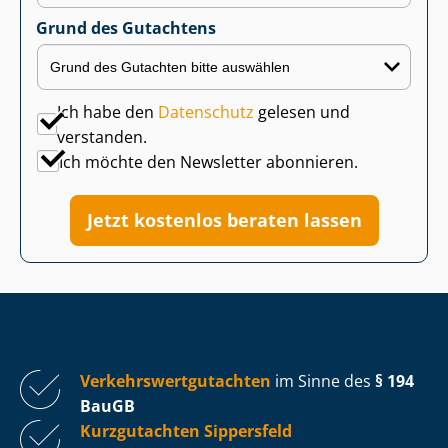
Grund des Gutachtens
Ich habe den
Datenschutz
gelesen und
verstanden.
Ich möchte den Newsletter abonnieren.
Jetzt kostenlos beraten lassen
Ver­kehrs­wert­gut­ach­ten
im Sinne des
§ 194
BauGB
Kurzgutachten Sippersfeld