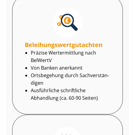
Be­lei­hungs­wert­gut­ach­ten
Präzise Wertermittlung nach
BelWertV
Von Banken anerkannt
Ortsbegehung durch Sach­ver­stän­
di­gen
Ausführliche schriftliche
Abhandlung (ca. 60-90 Seiten)