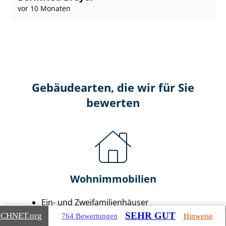
vor 10 Monaten
Gebäudearten, die wir für Sie
bewerten
Wohnimmobilien
Ein- und Zwei­fa­mi­li­en­häu­ser
Doppel- & Reihenhäuser
SEHR GUT
ICHNET
.org
764 Bewertungen
Hinweise