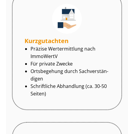
Kurzgutachten
Präzise Wertermittlung nach
ImmoWertV
Für private Zwecke
Ortsbegehung durch Sach­ver­stän­
di­gen
Schriftliche Abhandlung (ca. 30-50
Seiten)