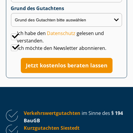
Grund des Gutachtens
Ich habe den
Datenschutz
gelesen und
verstanden.
Ich möchte den Newsletter abonnieren.
Jetzt kostenlos beraten lassen
Ver­kehrs­wert­gut­ach­ten
im Sinne des
§ 194
BauGB
Kurzgutachten Siestedt