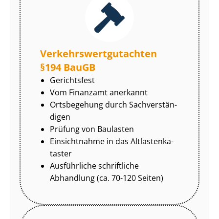
Ver­kehrs­wert­gut­ach­ten
§194 BauGB
Gerichtsfest
Vom Finanzamt anerkannt
Ortsbegehung durch Sach­ver­stän­
di­gen
Prüfung von Baulasten
Einsichtnahme in das Alt­las­ten­ka­
tas­ter
Ausführliche schriftliche
Abhandlung (ca. 70-120 Seiten)