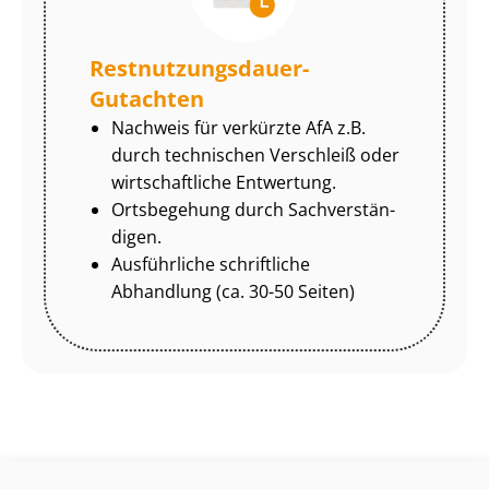
Rest­nut­zungs­dau­er-
Gutachten
Nachweis für verkürzte AfA z.B.
durch technischen Verschleiß oder
wirtschaftliche Entwertung.
Ortsbegehung durch Sach­ver­stän­
di­gen.
Ausführliche schriftliche
Abhandlung (ca. 30-50 Seiten)