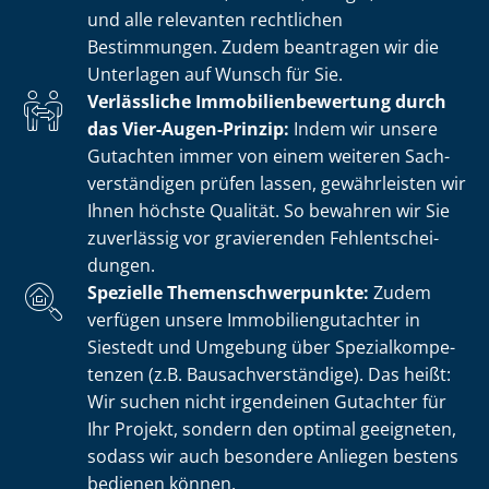
und alle relevanten rechtlichen
Bestimmungen. Zudem beantragen wir die
Unterlagen auf Wunsch für Sie.
Verlässliche Im­mo­bi­li­en­be­wer­tung durch
das Vier-Augen-Prinzip:
Indem wir unsere
Gutachten immer von einem weiteren Sach­
ver­stän­di­gen prüfen lassen, gewährleisten wir
Ihnen höchste Qualität. So bewahren wir Sie
zuverlässig vor gravierenden Fehl­ent­schei­
dun­gen.
Spezielle The­men­schwer­punk­te:
Zudem
verfügen unsere Im­mo­bi­li­en­gut­ach­ter in
Siestedt und Umgebung über Spe­zi­al­kom­pe­
ten­zen (z.B. Bau­sach­ver­stän­di­ge). Das heißt:
Wir suchen nicht irgendeinen Gutachter für
Ihr Projekt, sondern den optimal geeigneten,
sodass wir auch besondere Anliegen bestens
bedienen können.