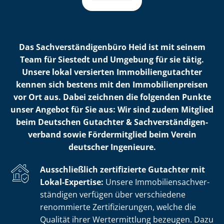
Das Sach­ver­stän­di­gen­bü­ro Heid ist mit seinem
Team für Siestedt und Umgebung für sie tätig.
Unsere lokal versierten Im­mo­bi­li­en­gut­ach­ter
kennen sich bestens mit den Im­mo­bi­li­en­prei­sen
vor Ort aus. Dabei zeichnen die folgenden Punkte
unser Angebot für Sie aus: Wir sind zudem Mitglied
beim Deutschen Gutachter & Sach­ver­stän­di­gen­
ver­band sowie Fördermitglied beim Verein
deutscher Ingenieure.
Ausschließlich zertifizierte Gutachter mit
Lokal-Expertise:
Unsere Im­mo­bi­li­en­sach­ver­
stän­di­gen verfügen über verschiedene
renommierte Zer­ti­fi­zie­run­gen, welche die
Qualität ihrer Wertermittlung bezeugen. Dazu