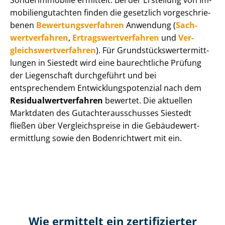
Sonderimmobilie ermittelt. Bei der Erstellung von Im­
mo­bi­li­en­gut­ach­ten finden die gesetzlich vor­ge­schrie­
be­nen
Be­wer­tungs­ver­fah­ren
Anwendung (
Sach­
wert­ver­fah­ren
,
Er­trags­wert­ver­fah­ren
und
Ver­
gleichs­wert­ver­fah­ren
). Für Grund­stücks­wert­ermitt­
lun­gen in Siestedt wird eine baurechtliche Prüfung
der Liegenschaft durchgeführt und bei
entsprechendem Ent­wick­lungs­po­ten­zi­al nach dem
Re­si­du­al­wert­ver­fah­ren
bewertet. Die aktuellen
Marktdaten des Gut­ach­ter­aus­schus­ses Siestedt
fließen über Ver­gleichs­prei­se in die Ge­bäu­de­wert­
ermitt­lung sowie den Bodenrichtwert mit ein.
Wie ermittelt ein zertifizierter