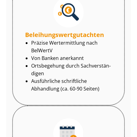
Be­lei­hungs­wert­gut­ach­ten
Präzise Wertermittlung nach
BelWertV
Von Banken anerkannt
Ortsbegehung durch Sach­ver­stän­
di­gen
Ausführliche schriftliche
Abhandlung (ca. 60-90 Seiten)