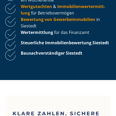
Wertgutachten
&
Im­mo­bi­li­en­wert­ermitt­
lung
für Be­triebs­ver­mö­gen
Bewertung von Ge­wer­be­im­mo­bi­li­en
in
Siestedt
Wertermittlung
für das Finanzamt
Steuerliche Im­mo­bi­li­en­be­wer­tung
Siestedt
Bau­sach­ver­stän­di­ger Siestedt