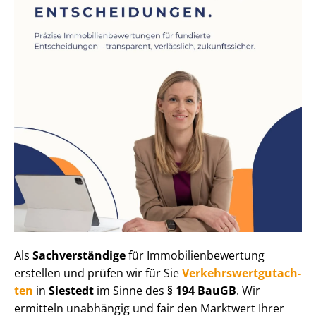
Als
Sachverständige
für Im­mo­bi­li­en­be­wer­tung
erstellen und prüfen wir für Sie
Ver­kehrs­wert­gut­ach­
ten
in
Siestedt
im Sinne des
§ 194 BauGB
. Wir
ermitteln unabhängig und fair den Marktwert Ihrer