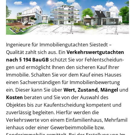
Ingenieure für Im­mo­bi­li­en­gut­ach­ten Siestedt –
Qualität zahlt sich aus. Ein
Ver­kehrs­wert­gut­ach­ten
nach § 194 BauGB
schützt Sie vor Fehl­ent­schei­dun­
gen und ermöglicht Ihnen den sicheren Kauf Ihrer
Immobilie. Schalten Sie vor dem Kauf eines Hauses
einen Sach­ver­stän­di­gen für Im­mo­bi­li­en­be­wer­tung
ein. Dieser kann Sie über
Wert, Zustand, Mängel
und
Kosten
beraten und Sie von der Auswahl des
Objektes bis zur Kauf­ent­schei­dung kompetent und
zuverlässig begleiten. Hierfür werden die
Verkehrswerte von einem Einfamilienhaus, Mehr­fa­mi­l
i­en­haus oder einer Ge­wer­be­im­mo­bi­lie bzw.