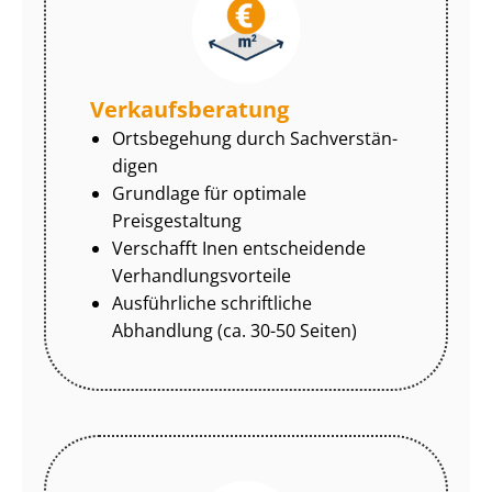
Ver­kaufs­be­ra­tung
Ortsbegehung durch Sach­ver­stän­
di­gen
Grundlage für optimale
Preisgestaltung
Verschafft Inen entscheidende
Ver­hand­lungs­vor­tei­le
Ausführliche schriftliche
Abhandlung (ca. 30-50 Seiten)