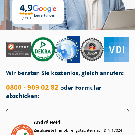
4,9
Bewertungen
4791
Wir beraten Sie kostenlos, gleich anrufen:
0800 - 909 02 82
oder Formular
abschicken:
André Heid
Zertifizierte Im­mo­bi­li­en­gut­ach­ter nach DIN 17024