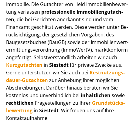
Immobilie. Die Gutachter von Heid Im­mo­bi­li­en­be­wer­
tung verfassen
professionelle Im­mo­bi­li­en­gut­ach­
ten
, die bei Gerichten anerkannt sind und vom
Finanzamt geschätzt werden. Diese werden unter Be­
rück­sich­ti­gung, der gesetzlichen Vorgaben, des
Baugesetzbuches (BauGB) sowie der Im­mo­bi­li­en­wert­
ermitt­lungs­ver­ord­nung (ImmoWertV), marktkonform
angefertigt. Selbst­ver­ständ­lich arbeiten wir auch
Kurzgutachten
in
Siestedt
für private Zwecke aus.
Gerne unterstützen wir Sie auch bei
Rest­nut­zungs­
dau­er-Gutachten
zur Anhebung Ihrer möglichen
Abschreibungen. Darüber hinaus beraten wir Sie
kostenlos und unverbindlich bei
inhaltlichen
sowie
rechtlichen
Fragestellungen zu Ihrer
Grund­stücks­
be­wer­tung
in
Siestedt
. Wir freuen uns auf Ihre
Kontaktaufnahme.