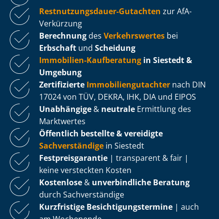
Rest­nut­zungs­dau­er-Gutachten
zur AfA-
Verkürzung
Berechnung
des
Verkehrswertes
bei
Erbschaft
und
Scheidung
Immobilien-Kaufberatung
in Siestedt &
Umgebung
Zertifizierte
Im­mo­bi­li­en­gut­ach­ter
nach DIN
17024 von TÜV, DEKRA, IHK, DIA und EIPOS
Unabhängige
&
neutrale
Ermittlung des
Marktwertes
Öffentlich bestellte & vereidigte
Sachverständige
in Siestedt
Fest­preis­ga­ran­tie
| transparent & fair |
keine versteckten Kosten
Kostenlose
&
unverbindliche Beratung
durch Sachverständige
Kurzfristige Be­sich­ti­gungs­ter­mi­ne
| auch
am Wochenende