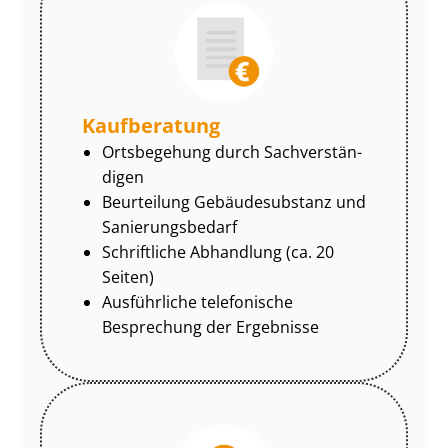
Kaufberatung
Ortsbegehung durch Sach­ver­stän­
di­gen
Beurteilung Gebäudesubstanz und
Sa­nie­rungs­be­darf
Schriftliche Abhandlung (ca. 20
Seiten)
Ausführliche telefonische
Besprechung der Ergebnisse