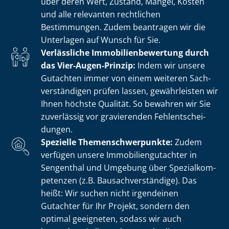
über deren Wert, Zustand, Mängel, Kosten
und alle relevanten rechtlichen
Bestimmungen. Zudem beantragen wir die
Unterlagen auf Wunsch für Sie.
Verlässliche Im­mo­bi­li­en­be­wer­tung durch
das Vier-Augen-Prinzip:
Indem wir unsere
Gutachten immer von einem weiteren Sach­
ver­stän­di­gen prüfen lassen, gewährleisten wir
Ihnen höchste Qualität. So bewahren wir Sie
zuverlässig vor gravierenden Fehl­ent­schei­
dun­gen.
Spezielle The­men­schwer­punk­te:
Zudem
verfügen unsere Im­mo­bi­li­en­gut­ach­ter in
Sengenthal und Umgebung über Spe­zi­al­kom­
pe­ten­zen (z.B. Bau­sach­ver­stän­di­ge). Das
heißt: Wir suchen nicht irgendeinen
Gutachter für Ihr Projekt, sondern den
optimal geeigneten, sodass wir auch