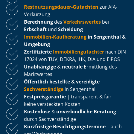
Rest­nut­zungs­dau­er-Gutachten
zur AfA-
Verkürzung
Berechnung
des
Verkehrswertes
bei
Erbschaft
und
Scheidung
Immobilien-Kaufberatung
in Sengenthal &
Umgebung
Zertifizierte
Im­mo­bi­li­en­gut­ach­ter
nach DIN
17024 von TÜV, DEKRA, IHK, DIA und EIPOS
Unabhängige
&
neutrale
Ermittlung des
Marktwertes
Öffentlich bestellte & vereidigte
Sachverständige
in Sengenthal
Fest­preis­ga­ran­tie
| transparent & fair |
keine versteckten Kosten
Kostenlose
&
unverbindliche Beratung
durch Sachverständige
Kurzfristige Be­sich­ti­gungs­ter­mi­ne
| auch
am Wochenende