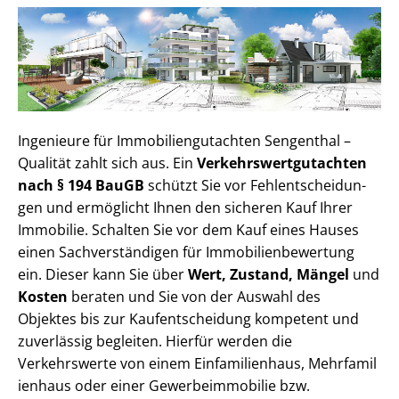
Ingenieure für Im­mo­bi­li­en­gut­ach­ten Sengenthal –
Qualität zahlt sich aus. Ein
Ver­kehrs­wert­gut­ach­ten
nach § 194 BauGB
schützt Sie vor Fehl­ent­schei­dun­
gen und ermöglicht Ihnen den sicheren Kauf Ihrer
Immobilie. Schalten Sie vor dem Kauf eines Hauses
einen Sach­ver­stän­di­gen für Im­mo­bi­li­en­be­wer­tung
ein. Dieser kann Sie über
Wert, Zustand, Mängel
und
Kosten
beraten und Sie von der Auswahl des
Objektes bis zur Kauf­ent­schei­dung kompetent und
zuverlässig begleiten. Hierfür werden die
Verkehrswerte von einem Einfamilienhaus, Mehr­fa­mi­l
i­en­haus oder einer Ge­wer­be­im­mo­bi­lie bzw.