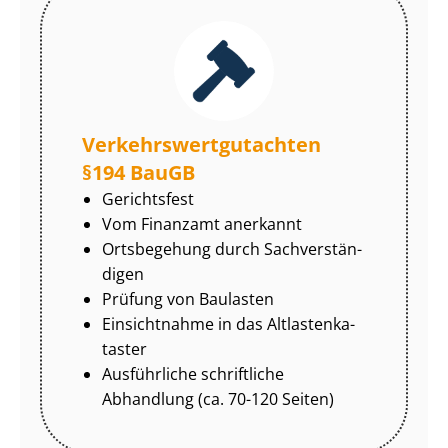
Ver­kehrs­wert­gut­ach­ten
§194 BauGB
Gerichtsfest
Vom Finanzamt anerkannt
Ortsbegehung durch Sach­ver­stän­
di­gen
Prüfung von Baulasten
Einsichtnahme in das Alt­las­ten­ka­
tas­ter
Ausführliche schriftliche
Abhandlung (ca. 70-120 Seiten)