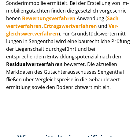
Sonderimmobilie ermittelt. Bei der Erstellung von Im­
mo­bi­li­en­gut­ach­ten finden die gesetzlich vor­ge­schrie­
be­nen
Be­wer­tungs­ver­fah­ren
Anwendung (
Sach­
wert­ver­fah­ren
,
Er­trags­wert­ver­fah­ren
und
Ver­
gleichs­wert­ver­fah­ren
). Für Grund­stücks­wert­ermitt­
lun­gen in Sengenthal wird eine baurechtliche Prüfung
der Liegenschaft durchgeführt und bei
entsprechendem Ent­wick­lungs­po­ten­zi­al nach dem
Re­si­du­al­wert­ver­fah­ren
bewertet. Die aktuellen
Marktdaten des Gut­ach­ter­aus­schus­ses Sengenthal
fließen über Ver­gleichs­prei­se in die Ge­bäu­de­wert­
ermitt­lung sowie den Bodenrichtwert mit ein.