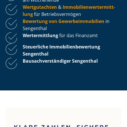
Wertgutachten
&
Im­mo­bi­li­en­wert­ermitt­
lung
für Be­triebs­ver­mö­gen
Bewertung von Ge­wer­be­im­mo­bi­li­en
in
Sengenthal
Wertermittlung
für das Finanzamt
Steuerliche Im­mo­bi­li­en­be­wer­tung
Sengenthal
Bau­sach­ver­stän­di­ger Sengenthal