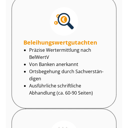
Be­lei­hungs­wert­gut­ach­ten
Präzise Wertermittlung nach
BelWertV
Von Banken anerkannt
Ortsbegehung durch Sach­ver­stän­
di­gen
Ausführliche schriftliche
Abhandlung (ca. 60-90 Seiten)