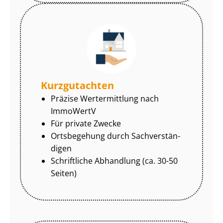
Kurzgutachten
Präzise Wertermittlung nach
ImmoWertV
Für private Zwecke
Ortsbegehung durch Sach­ver­stän­
di­gen
Schriftliche Abhandlung (ca. 30-50
Seiten)