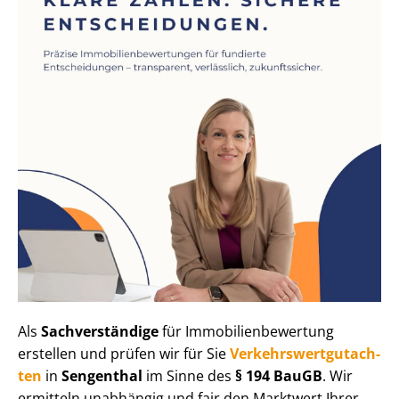
Als
Sachverständige
für Im­mo­bi­li­en­be­wer­tung
erstellen und prüfen wir für Sie
Ver­kehrs­wert­gut­ach­
ten
in
Sengenthal
im Sinne des
§ 194 BauGB
. Wir
ermitteln unabhängig und fair den Marktwert Ihrer