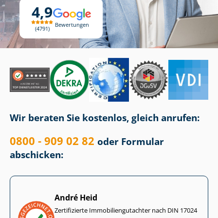
4,9
Bewertungen
4791
Wir beraten Sie kostenlos, gleich anrufen:
0800 - 909 02 82
oder Formular
abschicken:
André Heid
Zertifizierte Im­mo­bi­li­en­gut­ach­ter nach DIN 17024