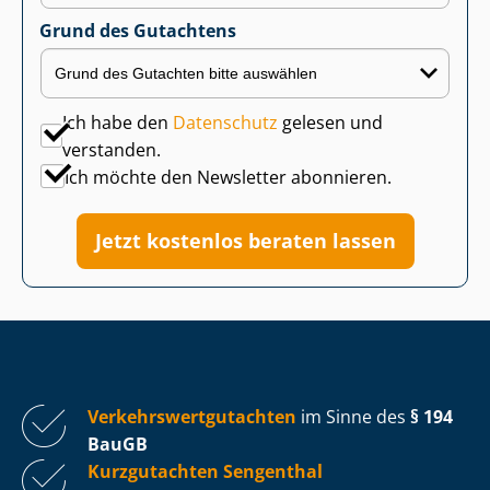
Grund des Gutachtens
Ich habe den
Datenschutz
gelesen und
verstanden.
Ich möchte den Newsletter abonnieren.
Jetzt kostenlos beraten lassen
Ver­kehrs­wert­gut­ach­ten
im Sinne des
§ 194
BauGB
Kurzgutachten Sengenthal