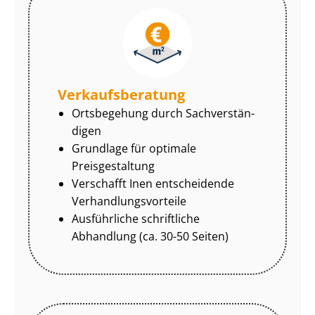
Ver­kaufs­be­ra­tung
Ortsbegehung durch Sach­ver­stän­
di­gen
Grundlage für optimale
Preisgestaltung
Verschafft Inen entscheidende
Ver­hand­lungs­vor­tei­le
Ausführliche schriftliche
Abhandlung (ca. 30-50 Seiten)