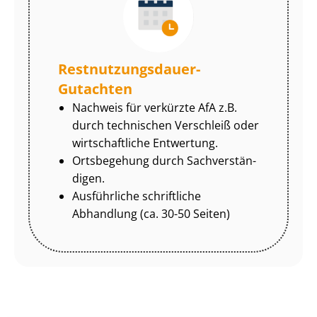
Rest­nut­zungs­dau­er-
Gutachten
Nachweis für verkürzte AfA z.B.
durch technischen Verschleiß oder
wirtschaftliche Entwertung.
Ortsbegehung durch Sach­ver­stän­
di­gen.
Ausführliche schriftliche
Abhandlung (ca. 30-50 Seiten)