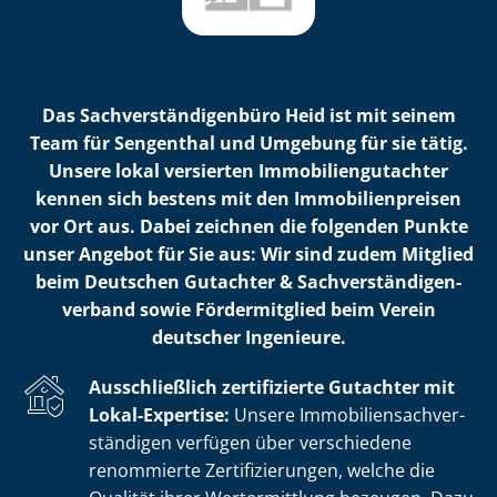
Das Sach­ver­stän­di­gen­bü­ro Heid ist mit seinem
Team für Sengenthal und Umgebung für sie tätig.
Unsere lokal versierten Im­mo­bi­li­en­gut­ach­ter
kennen sich bestens mit den Im­mo­bi­li­en­prei­sen
vor Ort aus. Dabei zeichnen die folgenden Punkte
unser Angebot für Sie aus: Wir sind zudem Mitglied
beim Deutschen Gutachter & Sach­ver­stän­di­gen­
ver­band sowie Fördermitglied beim Verein
deutscher Ingenieure.
Ausschließlich zertifizierte Gutachter mit
Lokal-Expertise:
Unsere Im­mo­bi­li­en­sach­ver­
stän­di­gen verfügen über verschiedene
renommierte Zer­ti­fi­zie­run­gen, welche die