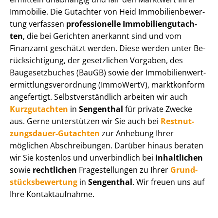
Immobilie. Die Gutachter von Heid Im­mo­bi­li­en­be­wer­
tung verfassen
professionelle Im­mo­bi­li­en­gut­ach­
ten
, die bei Gerichten anerkannt sind und vom
Finanzamt geschätzt werden. Diese werden unter Be­
rück­sich­ti­gung, der gesetzlichen Vorgaben, des
Baugesetzbuches (BauGB) sowie der Im­mo­bi­li­en­wert­
ermitt­lungs­ver­ord­nung (ImmoWertV), marktkonform
angefertigt. Selbst­ver­ständ­lich arbeiten wir auch
Kurzgutachten
in
Sengenthal
für private Zwecke
aus. Gerne unterstützen wir Sie auch bei
Rest­nut­
zungs­dau­er-Gutachten
zur Anhebung Ihrer
möglichen Abschreibungen. Darüber hinaus beraten
wir Sie kostenlos und unverbindlich bei
inhaltlichen
sowie
rechtlichen
Fragestellungen zu Ihrer
Grund­
stücks­be­wer­tung
in
Sengenthal
. Wir freuen uns auf
Ihre Kontaktaufnahme.