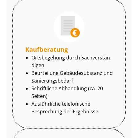
Kaufberatung
Ortsbegehung durch Sach­ver­stän­
di­gen
Beurteilung Gebäudesubstanz und
Sa­nie­rungs­be­darf
Schriftliche Abhandlung (ca. 20
Seiten)
Ausführliche telefonische
Besprechung der Ergebnisse