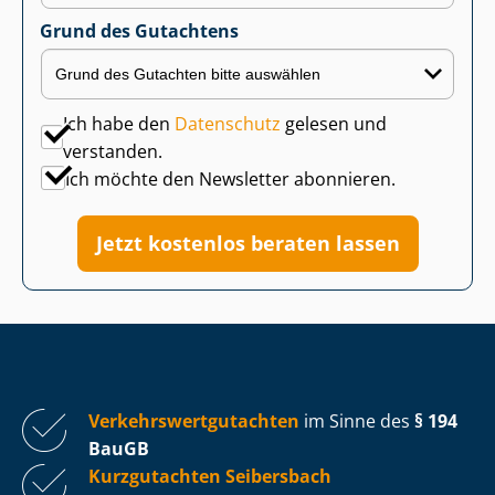
Grund des Gutachtens
Ich habe den
Datenschutz
gelesen und
verstanden.
Ich möchte den Newsletter abonnieren.
Jetzt kostenlos beraten lassen
Ver­kehrs­wert­gut­ach­ten
im Sinne des
§ 194
BauGB
Kurzgutachten Seibersbach