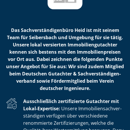
Das Sach­ver­stän­di­gen­bü­ro Heid ist mit seinem
Team für Seibersbach und Umgebung für sie tätig.
Unsere lokal versierten Im­mo­bi­li­en­gut­ach­ter
kennen sich bestens mit den Im­mo­bi­li­en­prei­sen
vor Ort aus. Dabei zeichnen die folgenden Punkte
unser Angebot für Sie aus: Wir sind zudem Mitglied
beim Deutschen Gutachter & Sach­ver­stän­di­gen­
ver­band sowie Fördermitglied beim Verein
deutscher Ingenieure.
Ausschließlich zertifizierte Gutachter mit
Lokal-Expertise:
Unsere Im­mo­bi­li­en­sach­ver­
stän­di­gen verfügen über verschiedene
renommierte Zer­ti­fi­zie­run­gen, welche die