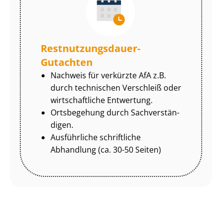
Rest­nut­zungs­dau­er-
Gutachten
Nachweis für verkürzte AfA z.B.
durch technischen Verschleiß oder
wirtschaftliche Entwertung.
Ortsbegehung durch Sach­ver­stän­
di­gen.
Ausführliche schriftliche
Abhandlung (ca. 30-50 Seiten)