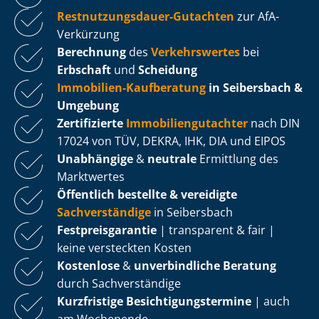
Rest­nut­zungs­dau­er-Gutachten
zur AfA-
Verkürzung
Berechnung
des
Verkehrswertes
bei
Erbschaft
und
Scheidung
Immobilien-Kaufberatung
in Seibersbach &
Umgebung
Zertifizierte
Im­mo­bi­li­en­gut­ach­ter
nach DIN
17024 von TÜV, DEKRA, IHK, DIA und EIPOS
Unabhängige
&
neutrale
Ermittlung des
Marktwertes
Öffentlich bestellte & vereidigte
Sachverständige
in Seibersbach
Fest­preis­ga­ran­tie
| transparent & fair |
keine versteckten Kosten
Kostenlose
&
unverbindliche Beratung
durch Sachverständige
Kurzfristige Be­sich­ti­gungs­ter­mi­ne
| auch
am Wochenende