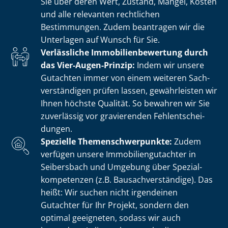
Sie über deren Wert, Zustand, Mängel, Kosten
und alle relevanten rechtlichen
Bestimmungen. Zudem beantragen wir die
Unterlagen auf Wunsch für Sie.
Verlässliche Im­mo­bi­li­en­be­wer­tung durch
das Vier-Augen-Prinzip:
Indem wir unsere
Gutachten immer von einem weiteren Sach­
ver­stän­di­gen prüfen lassen, gewährleisten wir
Ihnen höchste Qualität. So bewahren wir Sie
zuverlässig vor gravierenden Fehl­ent­schei­
dun­gen.
Spezielle The­men­schwer­punk­te:
Zudem
verfügen unsere Im­mo­bi­li­en­gut­ach­ter in
Seibersbach und Umgebung über Spe­zi­al­
kom­pe­ten­zen (z.B. Bau­sach­ver­stän­di­ge). Das
heißt: Wir suchen nicht irgendeinen
Gutachter für Ihr Projekt, sondern den
optimal geeigneten, sodass wir auch