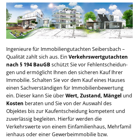
Ingenieure für Im­mo­bi­li­en­gut­ach­ten Seibersbach –
Qualität zahlt sich aus. Ein
Ver­kehrs­wert­gut­ach­ten
nach § 194 BauGB
schützt Sie vor Fehl­ent­schei­dun­
gen und ermöglicht Ihnen den sicheren Kauf Ihrer
Immobilie. Schalten Sie vor dem Kauf eines Hauses
einen Sach­ver­stän­di­gen für Im­mo­bi­li­en­be­wer­tung
ein. Dieser kann Sie über
Wert, Zustand, Mängel
und
Kosten
beraten und Sie von der Auswahl des
Objektes bis zur Kauf­ent­schei­dung kompetent und
zuverlässig begleiten. Hierfür werden die
Verkehrswerte von einem Einfamilienhaus, Mehr­fa­mi­l
i­en­haus oder einer Ge­wer­be­im­mo­bi­lie bzw.