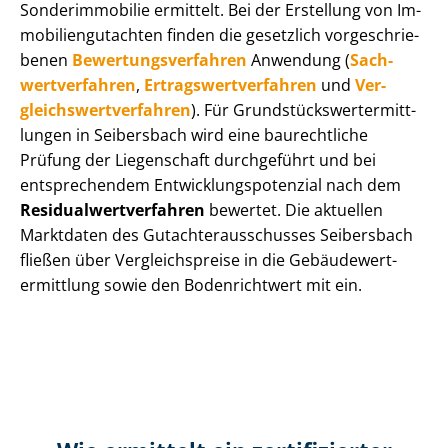
Sonderimmobilie ermittelt. Bei der Erstellung von Im­
mo­bi­li­en­gut­ach­ten finden die gesetzlich vor­ge­schrie­
be­nen
Be­wer­tungs­ver­fah­ren
Anwendung (
Sach­
wert­ver­fah­ren
,
Er­trags­wert­ver­fah­ren
und
Ver­
gleichs­wert­ver­fah­ren
). Für Grund­stücks­wert­ermitt­
lun­gen in Seibersbach wird eine baurechtliche
Prüfung der Liegenschaft durchgeführt und bei
entsprechendem Ent­wick­lungs­po­ten­zi­al nach dem
Re­si­du­al­wert­ver­fah­ren
bewertet. Die aktuellen
Marktdaten des Gut­ach­ter­aus­schus­ses Seibersbach
fließen über Ver­gleichs­prei­se in die Ge­bäu­de­wert­
ermitt­lung sowie den Bodenrichtwert mit ein.