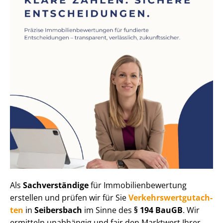
Als
Sachverständige
für Im­mo­bi­li­en­be­wer­tung
erstellen und prüfen wir für Sie
Ver­kehrs­wert­gut­ach­
ten
in
Seibersbach
im Sinne des
§ 194 BauGB
. Wir
ermitteln unabhängig und fair den Marktwert Ihrer