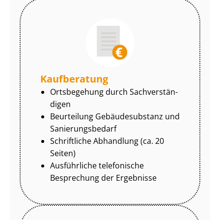
Kaufberatung
Ortsbegehung durch Sach­ver­stän­
di­gen
Beurteilung Gebäudesubstanz und
Sa­nie­rungs­be­darf
Schriftliche Abhandlung (ca. 20
Seiten)
Ausführliche telefonische
Besprechung der Ergebnisse