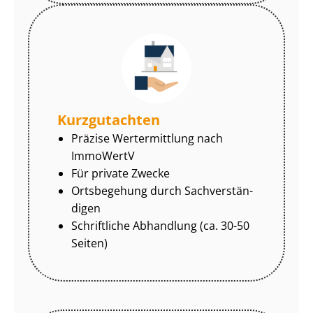
Kurzgutachten
Präzise Wertermittlung nach
ImmoWertV
Für private Zwecke
Ortsbegehung durch Sach­ver­stän­
di­gen
Schriftliche Abhandlung (ca. 30-50
Seiten)