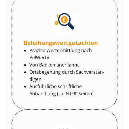
Be­lei­hungs­wert­gut­ach­ten
Präzise Wertermittlung nach
BelWertV
Von Banken anerkannt
Ortsbegehung durch Sach­ver­stän­
di­gen
Ausführliche schriftliche
Abhandlung (ca. 60-90 Seiten)