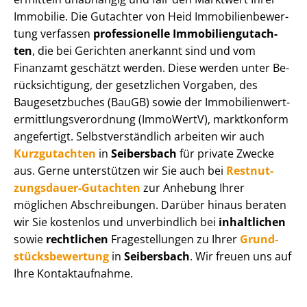
Immobilie. Die Gutachter von Heid Im­mo­bi­li­en­be­wer­
tung verfassen
professionelle Im­mo­bi­li­en­gut­ach­
ten
, die bei Gerichten anerkannt sind und vom
Finanzamt geschätzt werden. Diese werden unter Be­
rück­sich­ti­gung, der gesetzlichen Vorgaben, des
Baugesetzbuches (BauGB) sowie der Im­mo­bi­li­en­wert­
ermitt­lungs­ver­ord­nung (ImmoWertV), marktkonform
angefertigt. Selbst­ver­ständ­lich arbeiten wir auch
Kurzgutachten
in
Seibersbach
für private Zwecke
aus. Gerne unterstützen wir Sie auch bei
Rest­nut­
zungs­dau­er-Gutachten
zur Anhebung Ihrer
möglichen Abschreibungen. Darüber hinaus beraten
wir Sie kostenlos und unverbindlich bei
inhaltlichen
sowie
rechtlichen
Fragestellungen zu Ihrer
Grund­
stücks­be­wer­tung
in
Seibersbach
. Wir freuen uns auf
Ihre Kontaktaufnahme.