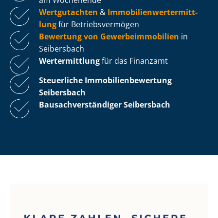
Wertgutachten
&
Im­mo­bi­li­en­wert­ermitt­
lung
für Be­triebs­ver­mö­gen
Bewertung von Ge­wer­be­im­mo­bi­li­en
in
Seibersbach
Wertermittlung
für das Finanzamt
Steuerliche Im­mo­bi­li­en­be­wer­tung
Seibersbach
Bau­sach­ver­stän­di­ger Seibersbach