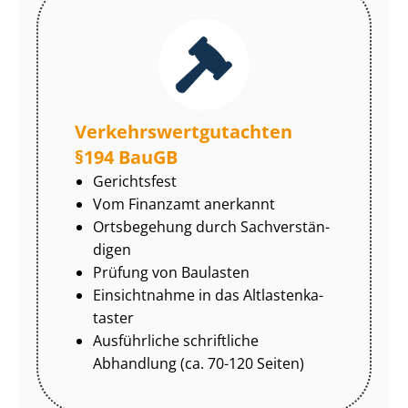
Ver­kehrs­wert­gut­ach­ten
§194 BauGB
Gerichtsfest
Vom Finanzamt anerkannt
Ortsbegehung durch Sach­ver­stän­
di­gen
Prüfung von Baulasten
Einsichtnahme in das Alt­las­ten­ka­
tas­ter
Ausführliche schriftliche
Abhandlung (ca. 70-120 Seiten)