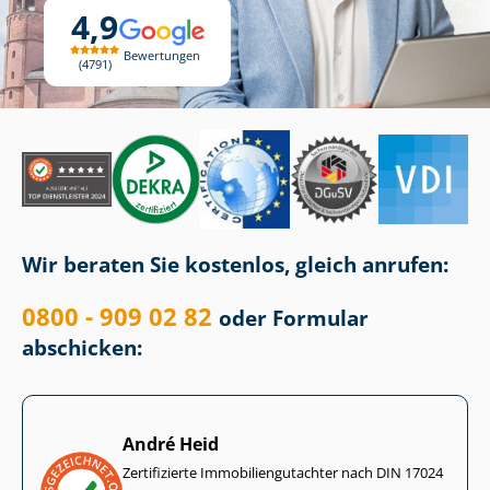
4,9
Bewertungen
4791
Wir beraten Sie kostenlos, gleich anrufen:
0800 - 909 02 82
oder Formular
abschicken:
André Heid
Zertifizierte Im­mo­bi­li­en­gut­ach­ter nach DIN 17024