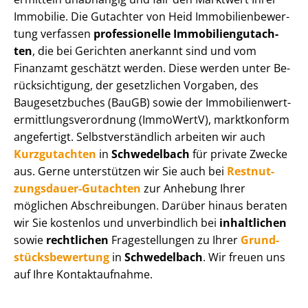
Immobilie. Die Gutachter von Heid Im­mo­bi­li­en­be­wer­
tung verfassen
professionelle Im­mo­bi­li­en­gut­ach­
ten
, die bei Gerichten anerkannt sind und vom
Finanzamt geschätzt werden. Diese werden unter Be­
rück­sich­ti­gung, der gesetzlichen Vorgaben, des
Baugesetzbuches (BauGB) sowie der Im­mo­bi­li­en­wert­
ermitt­lungs­ver­ord­nung (ImmoWertV), marktkonform
angefertigt. Selbst­ver­ständ­lich arbeiten wir auch
Kurzgutachten
in
Schwedelbach
für private Zwecke
aus. Gerne unterstützen wir Sie auch bei
Rest­nut­
zungs­dau­er-Gutachten
zur Anhebung Ihrer
möglichen Abschreibungen. Darüber hinaus beraten
wir Sie kostenlos und unverbindlich bei
inhaltlichen
sowie
rechtlichen
Fragestellungen zu Ihrer
Grund­
stücks­be­wer­tung
in
Schwedelbach
. Wir freuen uns
auf Ihre Kontaktaufnahme.