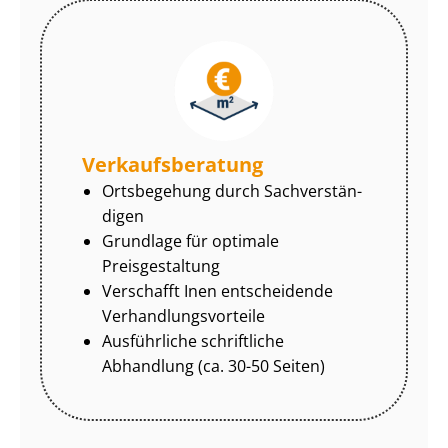
Ver­kaufs­be­ra­tung
Ortsbegehung durch Sach­ver­stän­
di­gen
Grundlage für optimale
Preisgestaltung
Verschafft Inen entscheidende
Ver­hand­lungs­vor­tei­le
Ausführliche schriftliche
Abhandlung (ca. 30-50 Seiten)