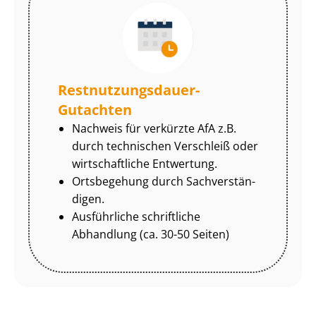
Rest­nut­zungs­dau­er-
Gutachten
Nachweis für verkürzte AfA z.B.
durch technischen Verschleiß oder
wirtschaftliche Entwertung.
Ortsbegehung durch Sach­ver­stän­
di­gen.
Ausführliche schriftliche
Abhandlung (ca. 30-50 Seiten)