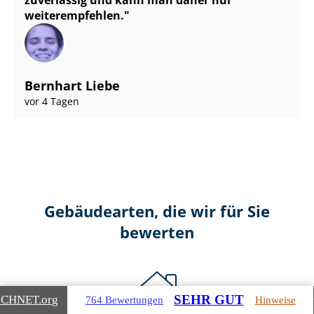
zuverlässig und kann man daher nur
weiterempfehlen.
Bernhart Liebe
vor 4 Tagen
Gebäudearten, die wir für Sie
bewerten
SEHR GUT
ICHNET
.org
764 Bewertungen
Hinweise