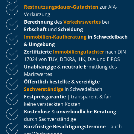
Rest­nut­zungs­dau­er-Gutachten
zur AfA-
Verkürzung
Berechnung
des
Verkehrswertes
bei
Erbschaft
und
Scheidung
Immobilien-Kaufberatung
in Schwedelbach
& Umgebung
Zertifizierte
Im­mo­bi­li­en­gut­ach­ter
nach DIN
17024 von TÜV, DEKRA, IHK, DIA und EIPOS
Unabhängige
&
neutrale
Ermittlung des
Marktwertes
Öffentlich bestellte & vereidigte
Sachverständige
in Schwedelbach
Fest­preis­ga­ran­tie
| transparent & fair |
keine versteckten Kosten
Kostenlose
&
unverbindliche Beratung
durch Sachverständige
Kurzfristige Be­sich­ti­gungs­ter­mi­ne
| auch
am Wochenende