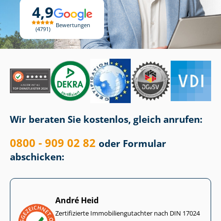
4,9
Bewertungen
4791
Wir beraten Sie kostenlos, gleich anrufen:
0800 - 909 02 82
oder Formular
abschicken:
André Heid
Zertifizierte Im­mo­bi­li­en­gut­ach­ter nach DIN 17024