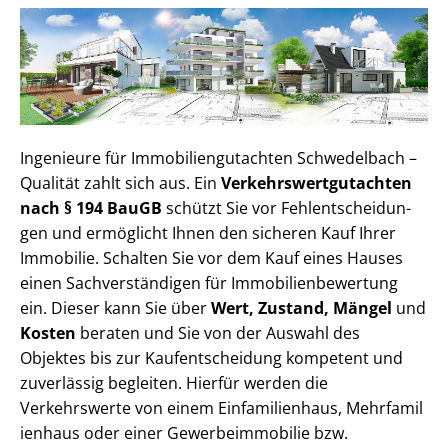
Ingenieure für Im­mo­bi­li­en­gut­ach­ten Schwedelbach –
Qualität zahlt sich aus. Ein
Ver­kehrs­wert­gut­ach­ten
nach § 194 BauGB
schützt Sie vor Fehl­ent­schei­dun­
gen und ermöglicht Ihnen den sicheren Kauf Ihrer
Immobilie. Schalten Sie vor dem Kauf eines Hauses
einen Sach­ver­stän­di­gen für Im­mo­bi­li­en­be­wer­tung
ein. Dieser kann Sie über
Wert, Zustand, Mängel
und
Kosten
beraten und Sie von der Auswahl des
Objektes bis zur Kauf­ent­schei­dung kompetent und
zuverlässig begleiten. Hierfür werden die
Verkehrswerte von einem Einfamilienhaus, Mehr­fa­mi­l
i­en­haus oder einer Ge­wer­be­im­mo­bi­lie bzw.