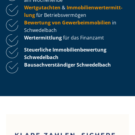
Wertgutachten
&
Im­mo­bi­li­en­wert­ermitt­
lung
für Be­triebs­ver­mö­gen
Bewertung von Ge­wer­be­im­mo­bi­li­en
in
Schwedelbach
Wertermittlung
für das Finanzamt
Steuerliche Im­mo­bi­li­en­be­wer­tung
Schwedelbach
Bau­sach­ver­stän­di­ger Schwedelbach