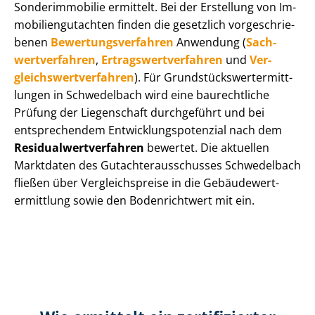
Sonderimmobilie ermittelt. Bei der Erstellung von Im­
mo­bi­li­en­gut­ach­ten finden die gesetzlich vor­ge­schrie­
be­nen
Be­wer­tungs­ver­fah­ren
Anwendung (
Sach­
wert­ver­fah­ren
,
Er­trags­wert­ver­fah­ren
und
Ver­
gleichs­wert­ver­fah­ren
). Für Grund­stücks­wert­ermitt­
lun­gen in Schwedelbach wird eine baurechtliche
Prüfung der Liegenschaft durchgeführt und bei
entsprechendem Ent­wick­lungs­po­ten­zi­al nach dem
Re­si­du­al­wert­ver­fah­ren
bewertet. Die aktuellen
Marktdaten des Gut­ach­ter­aus­schus­ses Schwedelbach
fließen über Ver­gleichs­prei­se in die Ge­bäu­de­wert­
ermitt­lung sowie den Bodenrichtwert mit ein.