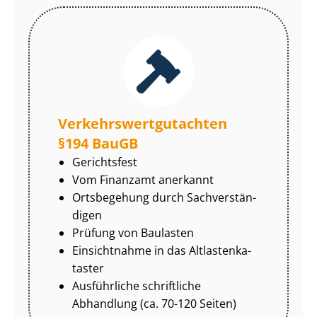
Ver­kehrs­wert­gut­ach­ten
§194 BauGB
Gerichtsfest
Vom Finanzamt anerkannt
Ortsbegehung durch Sach­ver­stän­
di­gen
Prüfung von Baulasten
Einsichtnahme in das Alt­las­ten­ka­
tas­ter
Ausführliche schriftliche
Abhandlung (ca. 70-120 Seiten)