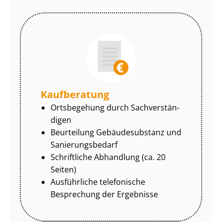
Kaufberatung
Ortsbegehung durch Sach­ver­stän­
di­gen
Beurteilung Gebäudesubstanz und
Sa­nie­rungs­be­darf
Schriftliche Abhandlung (ca. 20
Seiten)
Ausführliche telefonische
Besprechung der Ergebnisse