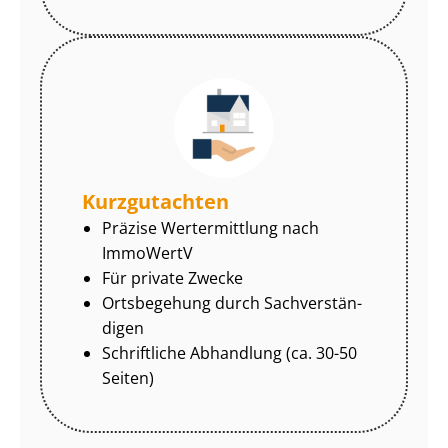
Kurzgutachten
Präzise Wertermittlung nach
ImmoWertV
Für private Zwecke
Ortsbegehung durch Sach­ver­stän­
di­gen
Schriftliche Abhandlung (ca. 30-50
Seiten)