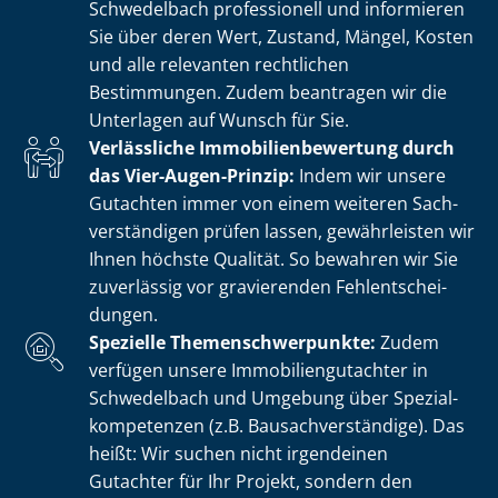
Schwedelbach professionell und informieren
Sie über deren Wert, Zustand, Mängel, Kosten
und alle relevanten rechtlichen
Bestimmungen. Zudem beantragen wir die
Unterlagen auf Wunsch für Sie.
Verlässliche Im­mo­bi­li­en­be­wer­tung durch
das Vier-Augen-Prinzip:
Indem wir unsere
Gutachten immer von einem weiteren Sach­
ver­stän­di­gen prüfen lassen, gewährleisten wir
Ihnen höchste Qualität. So bewahren wir Sie
zuverlässig vor gravierenden Fehl­ent­schei­
dun­gen.
Spezielle The­men­schwer­punk­te:
Zudem
verfügen unsere Im­mo­bi­li­en­gut­ach­ter in
Schwedelbach und Umgebung über Spe­zi­al­
kom­pe­ten­zen (z.B. Bau­sach­ver­stän­di­ge). Das
heißt: Wir suchen nicht irgendeinen
Gutachter für Ihr Projekt, sondern den