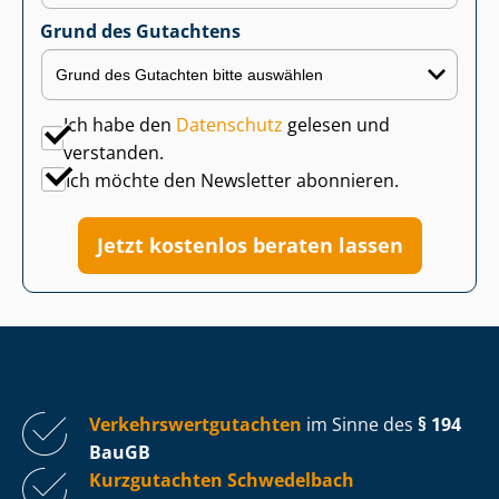
Grund des Gutachtens
Ich habe den
Datenschutz
gelesen und
verstanden.
Ich möchte den Newsletter abonnieren.
Jetzt kostenlos beraten lassen
Ver­kehrs­wert­gut­ach­ten
im Sinne des
§ 194
BauGB
Kurzgutachten Schwedelbach