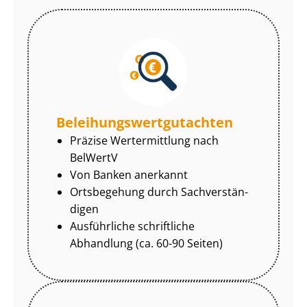
Be­lei­hungs­wert­gut­ach­ten
Präzise Wertermittlung nach
BelWertV
Von Banken anerkannt
Ortsbegehung durch Sach­ver­stän­
di­gen
Ausführliche schriftliche
Abhandlung (ca. 60-90 Seiten)