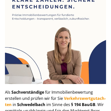
Als
Sachverständige
für Im­mo­bi­li­en­be­wer­tung
erstellen und prüfen wir für Sie
Ver­kehrs­wert­gut­ach­
ten
in
Schwedelbach
im Sinne des
§ 194 BauGB
. Wir
ermitteln unabhängig und fair den Marktwert Ihrer