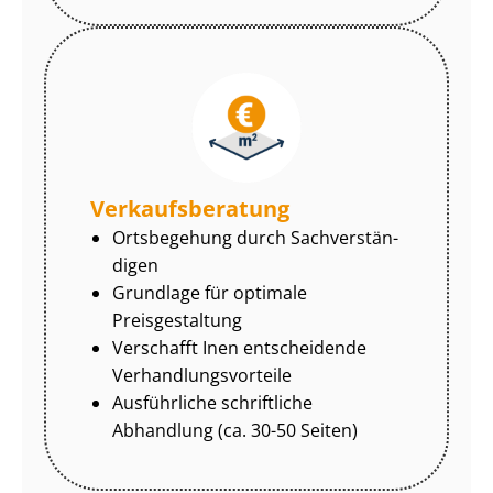
Ver­kaufs­be­ra­tung
Ortsbegehung durch Sach­ver­stän­
di­gen
Grundlage für optimale
Preisgestaltung
Verschafft Inen entscheidende
Ver­hand­lungs­vor­tei­le
Ausführliche schriftliche
Abhandlung (ca. 30-50 Seiten)