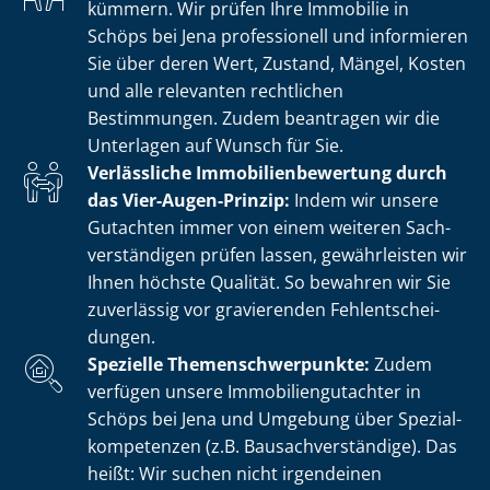
kümmern. Wir prüfen Ihre Immobilie in
Schöps bei Jena professionell und informieren
Sie über deren Wert, Zustand, Mängel, Kosten
und alle relevanten rechtlichen
Bestimmungen. Zudem beantragen wir die
Unterlagen auf Wunsch für Sie.
Verlässliche Im­mo­bi­li­en­be­wer­tung durch
das Vier-Augen-Prinzip:
Indem wir unsere
Gutachten immer von einem weiteren Sach­
ver­stän­di­gen prüfen lassen, gewährleisten wir
Ihnen höchste Qualität. So bewahren wir Sie
zuverlässig vor gravierenden Fehl­ent­schei­
dun­gen.
Spezielle The­men­schwer­punk­te:
Zudem
verfügen unsere Im­mo­bi­li­en­gut­ach­ter in
Schöps bei Jena und Umgebung über Spe­zi­al­
kom­pe­ten­zen (z.B. Bau­sach­ver­stän­di­ge). Das
heißt: Wir suchen nicht irgendeinen