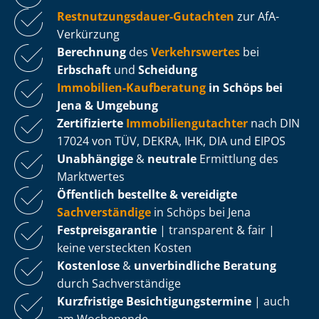
Rest­nut­zungs­dau­er-Gutachten
zur AfA-
Verkürzung
Berechnung
des
Verkehrswertes
bei
Erbschaft
und
Scheidung
Immobilien-Kaufberatung
in Schöps bei
Jena & Umgebung
Zertifizierte
Im­mo­bi­li­en­gut­ach­ter
nach DIN
17024 von TÜV, DEKRA, IHK, DIA und EIPOS
Unabhängige
&
neutrale
Ermittlung des
Marktwertes
Öffentlich bestellte & vereidigte
Sachverständige
in Schöps bei Jena
Fest­preis­ga­ran­tie
| transparent & fair |
keine versteckten Kosten
Kostenlose
&
unverbindliche Beratung
durch Sachverständige
Kurzfristige Be­sich­ti­gungs­ter­mi­ne
| auch
am Wochenende