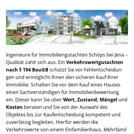
Ingenieure für Im­mo­bi­li­en­gut­ach­ten Schöps bei Jena –
Qualität zahlt sich aus. Ein
Ver­kehrs­wert­gut­ach­ten
nach § 194 BauGB
schützt Sie vor Fehl­ent­schei­dun­
gen und ermöglicht Ihnen den sicheren Kauf Ihrer
Immobilie. Schalten Sie vor dem Kauf eines Hauses
einen Sach­ver­stän­di­gen für Im­mo­bi­li­en­be­wer­tung
ein. Dieser kann Sie über
Wert, Zustand, Mängel
und
Kosten
beraten und Sie von der Auswahl des
Objektes bis zur Kauf­ent­schei­dung kompetent und
zuverlässig begleiten. Hierfür werden die
Verkehrswerte von einem Einfamilienhaus, Mehr­fa­mi­l