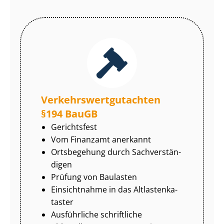
Ver­kehrs­wert­gut­ach­ten
§194 BauGB
Gerichtsfest
Vom Finanzamt anerkannt
Ortsbegehung durch Sach­ver­stän­
di­gen
Prüfung von Baulasten
Einsichtnahme in das Alt­las­ten­ka­
tas­ter
Ausführliche schriftliche