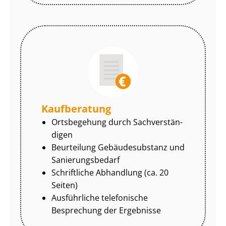
Kaufberatung
Ortsbegehung durch Sach­ver­stän­
di­gen
Beurteilung Gebäudesubstanz und
Sa­nie­rungs­be­darf
Schriftliche Abhandlung (ca. 20
Seiten)
Ausführliche telefonische
Besprechung der Ergebnisse