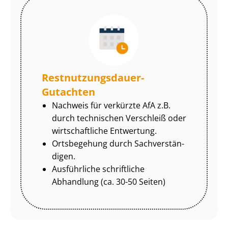
Rest­nut­zungs­dau­er-
Gutachten
Nachweis für verkürzte AfA z.B.
durch technischen Verschleiß oder
wirtschaftliche Entwertung.
Ortsbegehung durch Sach­ver­stän­
di­gen.
Ausführliche schriftliche
Abhandlung (ca. 30-50 Seiten)