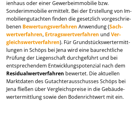
i­en­haus oder einer Ge­wer­be­im­mo­bi­lie bzw.
Sonderimmobilie ermittelt. Bei der Erstellung von Im­
mo­bi­li­en­gut­ach­ten finden die gesetzlich vor­ge­schrie­
be­nen
Be­wer­tungs­ver­fah­ren
Anwendung (
Sach­
wert­ver­fah­ren
,
Er­trags­wert­ver­fah­ren
und
Ver­
gleichs­wert­ver­fah­ren
). Für Grund­stücks­wert­ermitt­
lun­gen in Schöps bei Jena wird eine baurechtliche
Prüfung der Liegenschaft durchgeführt und bei
entsprechendem Ent­wick­lungs­po­ten­zi­al nach dem
Re­si­du­al­wert­ver­fah­ren
bewertet. Die aktuellen
Marktdaten des Gut­ach­ter­aus­schus­ses Schöps bei
Jena fließen über Ver­gleichs­prei­se in die Ge­bäu­de­
wert­ermitt­lung sowie den Bodenrichtwert mit ein.