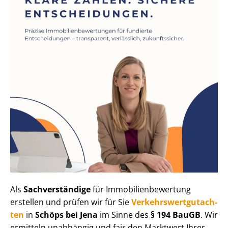
Als
Sachverständige
für Im­mo­bi­li­en­be­wer­tung
erstellen und prüfen wir für Sie
Ver­kehrs­wert­gut­ach­
ten
in
Schöps bei Jena
im Sinne des
§ 194 BauGB
. Wir
ermitteln unabhängig und fair den Marktwert Ihrer