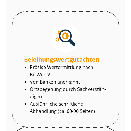
Be­lei­hungs­wert­gut­ach­ten
Präzise Wertermittlung nach
BelWertV
Von Banken anerkannt
Ortsbegehung durch Sach­ver­stän­
di­gen
Ausführliche schriftliche
Abhandlung (ca. 60-90 Seiten)