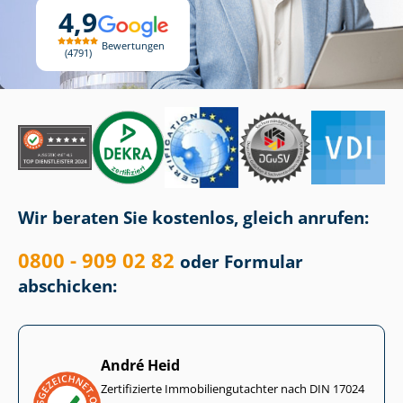
4,9
Bewertungen
4791
Wir beraten Sie kostenlos, gleich anrufen:
0800 - 909 02 82
oder Formular
abschicken:
André Heid
Zertifizierte Im­mo­bi­li­en­gut­ach­ter nach DIN 17024