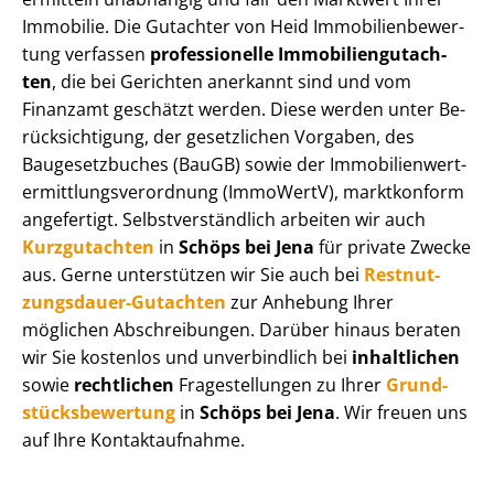
Immobilie. Die Gutachter von Heid Im­mo­bi­li­en­be­wer­
tung verfassen
professionelle Im­mo­bi­li­en­gut­ach­
ten
, die bei Gerichten anerkannt sind und vom
Finanzamt geschätzt werden. Diese werden unter Be­
rück­sich­ti­gung, der gesetzlichen Vorgaben, des
Baugesetzbuches (BauGB) sowie der Im­mo­bi­li­en­wert­
ermitt­lungs­ver­ord­nung (ImmoWertV), marktkonform
angefertigt. Selbst­ver­ständ­lich arbeiten wir auch
Kurzgutachten
in
Schöps bei Jena
für private Zwecke
aus. Gerne unterstützen wir Sie auch bei
Rest­nut­
zungs­dau­er-Gutachten
zur Anhebung Ihrer
möglichen Abschreibungen. Darüber hinaus beraten
wir Sie kostenlos und unverbindlich bei
inhaltlichen
sowie
rechtlichen
Fragestellungen zu Ihrer
Grund­
stücks­be­wer­tung
in
Schöps bei Jena
. Wir freuen uns
auf Ihre Kontaktaufnahme.