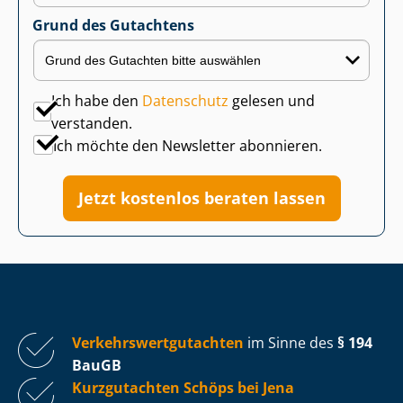
Grund des Gutachtens
Ich habe den
Datenschutz
gelesen und
verstanden.
Ich möchte den Newsletter abonnieren.
Jetzt kostenlos beraten lassen
Ver­kehrs­wert­gut­ach­ten
im Sinne des
§ 194
BauGB
Kurzgutachten Schöps bei Jena