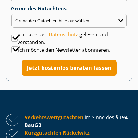
Grund des Gutachtens
Ich habe den
Datenschutz
gelesen und
verstanden.
Ich möchte den Newsletter abonnieren.
Jetzt kostenlos beraten lassen
Ver­kehrs­wert­gut­ach­ten
im Sinne des
§ 194
BauGB
Kurzgutachten Räckelwitz