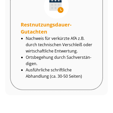
Rest­nut­zungs­dau­er-
Gutachten
Nachweis für verkürzte AfA z.B.
durch technischen Verschleiß oder
wirtschaftliche Entwertung.
Ortsbegehung durch Sach­ver­stän­
di­gen.
Ausführliche schriftliche
Abhandlung (ca. 30-50 Seiten)