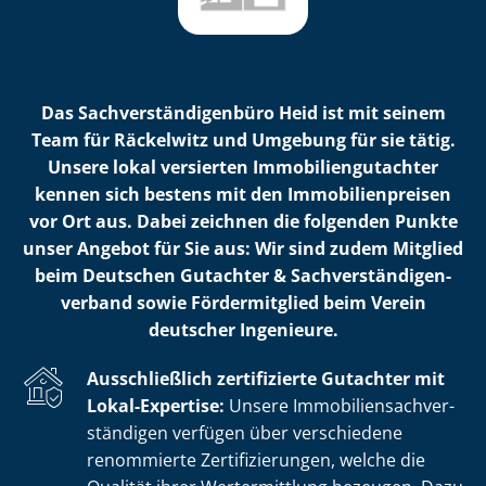
Das Sach­ver­stän­di­gen­bü­ro Heid ist mit seinem
Team für Räckelwitz und Umgebung für sie tätig.
Unsere lokal versierten Im­mo­bi­li­en­gut­ach­ter
kennen sich bestens mit den Im­mo­bi­li­en­prei­sen
vor Ort aus. Dabei zeichnen die folgenden Punkte
unser Angebot für Sie aus: Wir sind zudem Mitglied
beim Deutschen Gutachter & Sach­ver­stän­di­gen­
ver­band sowie Fördermitglied beim Verein
deutscher Ingenieure.
Ausschließlich zertifizierte Gutachter mit
Lokal-Expertise:
Unsere Im­mo­bi­li­en­sach­ver­
stän­di­gen verfügen über verschiedene
renommierte Zer­ti­fi­zie­run­gen, welche die