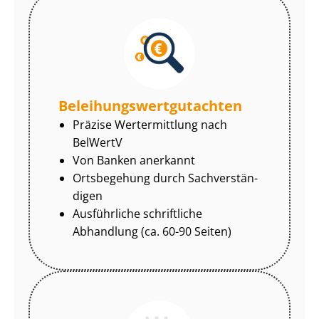
Be­lei­hungs­wert­gut­ach­ten
Präzise Wertermittlung nach
BelWertV
Von Banken anerkannt
Ortsbegehung durch Sach­ver­stän­
di­gen
Ausführliche schriftliche
Abhandlung (ca. 60-90 Seiten)