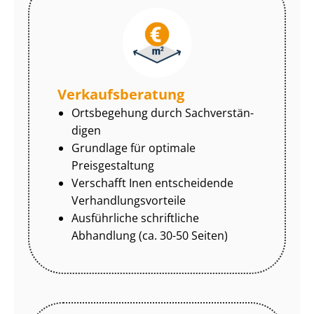
Ver­kaufs­be­ra­tung
Ortsbegehung durch Sach­ver­stän­
di­gen
Grundlage für optimale
Preisgestaltung
Verschafft Inen entscheidende
Ver­hand­lungs­vor­tei­le
Ausführliche schriftliche
Abhandlung (ca. 30-50 Seiten)