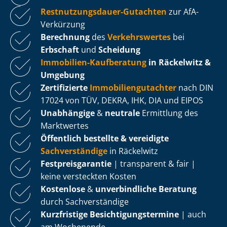
Rest­nut­zungs­dau­er-Gutachten
zur AfA-
Verkürzung
Berechnung
des
Verkehrswertes
bei
Erbschaft
und
Scheidung
Immobilien-Kaufberatung
in Räckelwitz &
Umgebung
Zertifizierte
Im­mo­bi­li­en­gut­ach­ter
nach DIN
17024 von TÜV, DEKRA, IHK, DIA und EIPOS
Unabhängige
&
neutrale
Ermittlung des
Marktwertes
Öffentlich bestellte & vereidigte
Sachverständige
in Räckelwitz
Fest­preis­ga­ran­tie
| transparent & fair |
keine versteckten Kosten
Kostenlose
&
unverbindliche Beratung
durch Sachverständige
Kurzfristige Be­sich­ti­gungs­ter­mi­ne
| auch
am Wochenende