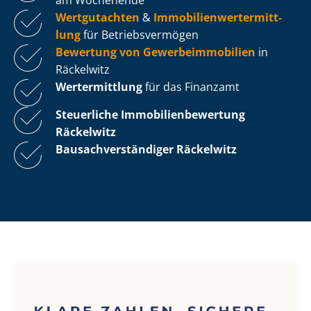
Wertgutachten
&
Im­mo­bi­li­en­wert­ermitt­
lung
für Be­triebs­ver­mö­gen
Bewertung von Ge­wer­be­im­mo­bi­li­en
in
Räckelwitz
Wertermittlung
für das Finanzamt
Steuerliche Im­mo­bi­li­en­be­wer­tung
Räckelwitz
Bau­sach­ver­stän­di­ger Räckelwitz