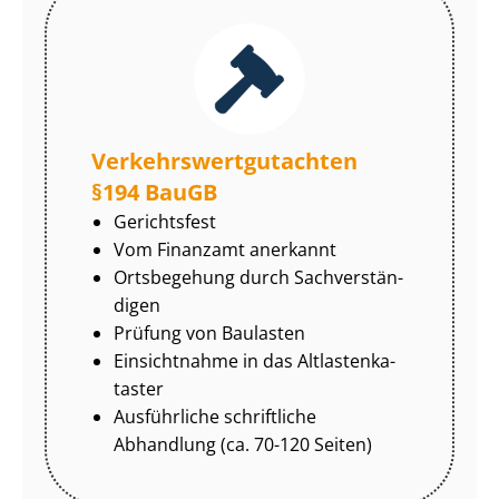
Ver­kehrs­wert­gut­ach­ten
§194 BauGB
Gerichtsfest
Vom Finanzamt anerkannt
Ortsbegehung durch Sach­ver­stän­
di­gen
Prüfung von Baulasten
Einsichtnahme in das Alt­las­ten­ka­
tas­ter
Ausführliche schriftliche
Abhandlung (ca. 70-120 Seiten)