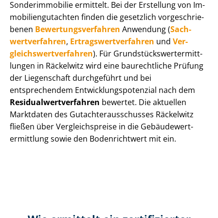
Sonderimmobilie ermittelt. Bei der Erstellung von Im­
mo­bi­li­en­gut­ach­ten finden die gesetzlich vor­ge­schrie­
be­nen
Be­wer­tungs­ver­fah­ren
Anwendung (
Sach­
wert­ver­fah­ren
,
Er­trags­wert­ver­fah­ren
und
Ver­
gleichs­wert­ver­fah­ren
). Für Grund­stücks­wert­ermitt­
lun­gen in Räckelwitz wird eine baurechtliche Prüfung
der Liegenschaft durchgeführt und bei
entsprechendem Ent­wick­lungs­po­ten­zi­al nach dem
Re­si­du­al­wert­ver­fah­ren
bewertet. Die aktuellen
Marktdaten des Gut­ach­ter­aus­schus­ses Räckelwitz
fließen über Ver­gleichs­prei­se in die Ge­bäu­de­wert­
ermitt­lung sowie den Bodenrichtwert mit ein.