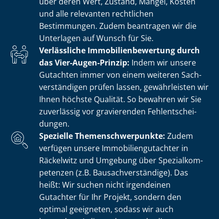
über deren Wert, Zustand, Mängel, Kosten
und alle relevanten rechtlichen
Bestimmungen. Zudem beantragen wir die
Unterlagen auf Wunsch für Sie.
Verlässliche Im­mo­bi­li­en­be­wer­tung durch
das Vier-Augen-Prinzip:
Indem wir unsere
Gutachten immer von einem weiteren Sach­
ver­stän­di­gen prüfen lassen, gewährleisten wir
Ihnen höchste Qualität. So bewahren wir Sie
zuverlässig vor gravierenden Fehl­ent­schei­
dun­gen.
Spezielle The­men­schwer­punk­te:
Zudem
verfügen unsere Im­mo­bi­li­en­gut­ach­ter in
Räckelwitz und Umgebung über Spe­zi­al­kom­
pe­ten­zen (z.B. Bau­sach­ver­stän­di­ge). Das
heißt: Wir suchen nicht irgendeinen
Gutachter für Ihr Projekt, sondern den
optimal geeigneten, sodass wir auch