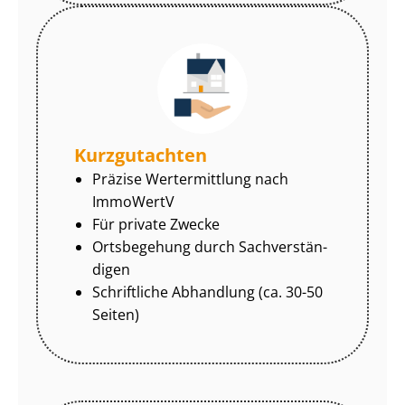
Kurzgutachten
Präzise Wertermittlung nach
ImmoWertV
Für private Zwecke
Ortsbegehung durch Sach­ver­stän­
di­gen
Schriftliche Abhandlung (ca. 30-50
Seiten)