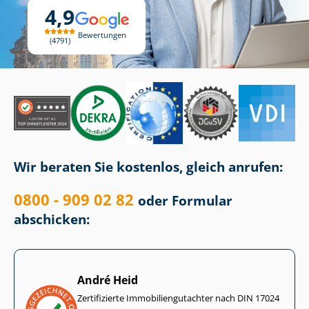
4,9
Bewertungen
4791
Wir beraten Sie kostenlos, gleich anrufen:
0800 - 909 02 82
oder Formular
abschicken:
André Heid
Zertifizierte Im­mo­bi­li­en­gut­ach­ter nach DIN 17024