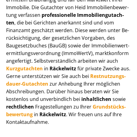
Immobilie. Die Gutachter von Heid Im­mo­bi­li­en­be­wer­
tung verfassen
professionelle Im­mo­bi­li­en­gut­ach­
ten
, die bei Gerichten anerkannt sind und vom
Finanzamt geschätzt werden. Diese werden unter Be­
rück­sich­ti­gung, der gesetzlichen Vorgaben, des
Baugesetzbuches (BauGB) sowie der Im­mo­bi­li­en­wert­
ermitt­lungs­ver­ord­nung (ImmoWertV), marktkonform
angefertigt. Selbst­ver­ständ­lich arbeiten wir auch
Kurzgutachten
in
Räckelwitz
für private Zwecke aus.
Gerne unterstützen wir Sie auch bei
Rest­nut­zungs­
dau­er-Gutachten
zur Anhebung Ihrer möglichen
Abschreibungen. Darüber hinaus beraten wir Sie
kostenlos und unverbindlich bei
inhaltlichen
sowie
rechtlichen
Fragestellungen zu Ihrer
Grund­stücks­
be­wer­tung
in
Räckelwitz
. Wir freuen uns auf Ihre
Kontaktaufnahme.