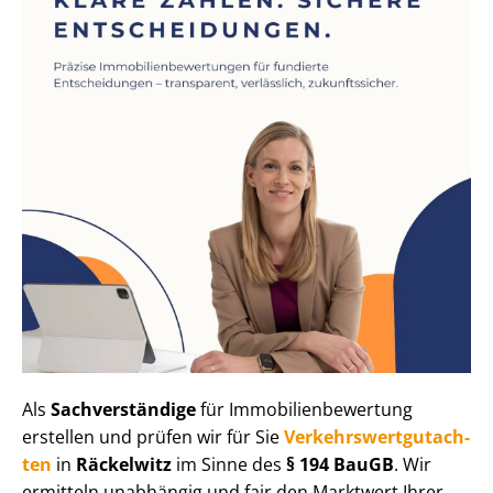
Als
Sachverständige
für Im­mo­bi­li­en­be­wer­tung
erstellen und prüfen wir für Sie
Ver­kehrs­wert­gut­ach­
ten
in
Räckelwitz
im Sinne des
§ 194 BauGB
. Wir
ermitteln unabhängig und fair den Marktwert Ihrer