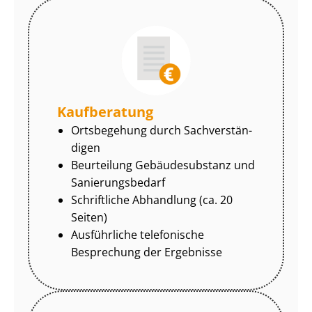
Kaufberatung
Ortsbegehung durch Sach­ver­stän­
di­gen
Beurteilung Gebäudesubstanz und
Sa­nie­rungs­be­darf
Schriftliche Abhandlung (ca. 20
Seiten)
Ausführliche telefonische
Besprechung der Ergebnisse