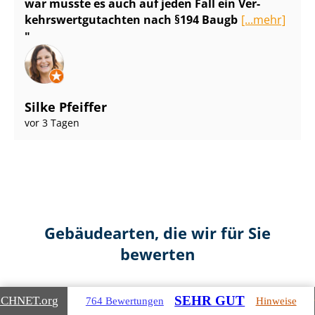
war musste es auch auf jeden Fall ein Ver­
kehrs­wert­gut­ach­ten nach §194 Baugb
[...mehr]
Silke Pfeiffer
vor 3 Tagen
Gebäudearten, die wir für Sie
bewerten
SEHR GUT
ICHNET
.org
764 Bewertungen
Hinweise