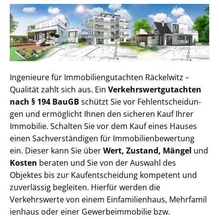
Ingenieure für Im­mo­bi­li­en­gut­ach­ten Räckelwitz –
Qualität zahlt sich aus. Ein
Ver­kehrs­wert­gut­ach­ten
nach § 194 BauGB
schützt Sie vor Fehl­ent­schei­dun­
gen und ermöglicht Ihnen den sicheren Kauf Ihrer
Immobilie. Schalten Sie vor dem Kauf eines Hauses
einen Sach­ver­stän­di­gen für Im­mo­bi­li­en­be­wer­tung
ein. Dieser kann Sie über
Wert, Zustand, Mängel
und
Kosten
beraten und Sie von der Auswahl des
Objektes bis zur Kauf­ent­schei­dung kompetent und
zuverlässig begleiten. Hierfür werden die
Verkehrswerte von einem Einfamilienhaus, Mehr­fa­mi­l
i­en­haus oder einer Ge­wer­be­im­mo­bi­lie bzw.