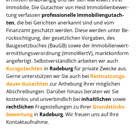
Immobilie. Die Gutachter von Heid Im­mo­bi­li­en­be­wer­
tung verfassen
professionelle Im­mo­bi­li­en­gut­ach­
ten
, die bei Gerichten anerkannt sind und vom
Finanzamt geschätzt werden. Diese werden unter Be­
rück­sich­ti­gung, der gesetzlichen Vorgaben, des
Baugesetzbuches (BauGB) sowie der Im­mo­bi­li­en­wert­
ermitt­lungs­ver­ord­nung (ImmoWertV), marktkonform
angefertigt. Selbst­ver­ständ­lich arbeiten wir auch
Kurzgutachten
in
Radeburg
für private Zwecke aus.
Gerne unterstützen wir Sie auch bei
Rest­nut­zungs­
dau­er-Gutachten
zur Anhebung Ihrer möglichen
Abschreibungen. Darüber hinaus beraten wir Sie
kostenlos und unverbindlich bei
inhaltlichen
sowie
rechtlichen
Fragestellungen zu Ihrer
Grund­stücks­
be­wer­tung
in
Radeburg
. Wir freuen uns auf Ihre
Kontaktaufnahme.