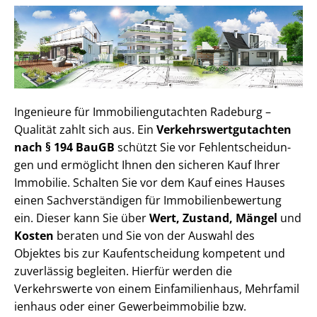
Ingenieure für Im­mo­bi­li­en­gut­ach­ten Radeburg –
Qualität zahlt sich aus. Ein
Ver­kehrs­wert­gut­ach­ten
nach § 194 BauGB
schützt Sie vor Fehl­ent­schei­dun­
gen und ermöglicht Ihnen den sicheren Kauf Ihrer
Immobilie. Schalten Sie vor dem Kauf eines Hauses
einen Sach­ver­stän­di­gen für Im­mo­bi­li­en­be­wer­tung
ein. Dieser kann Sie über
Wert, Zustand, Mängel
und
Kosten
beraten und Sie von der Auswahl des
Objektes bis zur Kauf­ent­schei­dung kompetent und
zuverlässig begleiten. Hierfür werden die
Verkehrswerte von einem Einfamilienhaus, Mehr­fa­mi­l
i­en­haus oder einer Ge­wer­be­im­mo­bi­lie bzw.