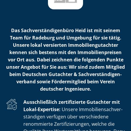
Das Sach­ver­stän­di­gen­bü­ro Heid ist mit seinem
Team für Radeburg und Umgebung für sie tätig.
Unsere lokal versierten Im­mo­bi­li­en­gut­ach­ter
kennen sich bestens mit den Im­mo­bi­li­en­prei­sen
vor Ort aus. Dabei zeichnen die folgenden Punkte
unser Angebot für Sie aus: Wir sind zudem Mitglied
beim Deutschen Gutachter & Sach­ver­stän­di­gen­
ver­band sowie Fördermitglied beim Verein
deutscher Ingenieure.
Ausschließlich zertifizierte Gutachter mit
Lokal-Expertise:
Unsere Im­mo­bi­li­en­sach­ver­
stän­di­gen verfügen über verschiedene
renommierte Zer­ti­fi­zie­run­gen, welche die