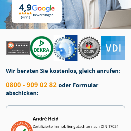
4,9
Bewertungen
4791
Wir beraten Sie kostenlos, gleich anrufen:
0800 - 909 02 82
oder Formular
abschicken:
André Heid
Zertifizierte Im­mo­bi­li­en­gut­ach­ter nach DIN 17024