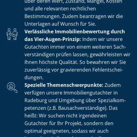
über deren Wert, Zustand, Mängel, Kosten
und alle relevanten rechtlichen
Bestimmungen. Zudem beantragen wir die
Unterlagen auf Wunsch für Sie.
Verlässliche Im­mo­bi­li­en­be­wer­tung durch
das Vier-Augen-Prinzip:
Indem wir unsere
Gutachten immer von einem weiteren Sach­
ver­stän­di­gen prüfen lassen, gewährleisten wir
Ihnen höchste Qualität. So bewahren wir Sie
zuverlässig vor gravierenden Fehl­ent­schei­
dun­gen.
Spezielle The­men­schwer­punk­te:
Zudem
verfügen unsere Im­mo­bi­li­en­gut­ach­ter in
Radeburg und Umgebung über Spe­zi­al­kom­
pe­ten­zen (z.B. Bau­sach­ver­stän­di­ge). Das
heißt: Wir suchen nicht irgendeinen
Gutachter für Ihr Projekt, sondern den
optimal geeigneten, sodass wir auch