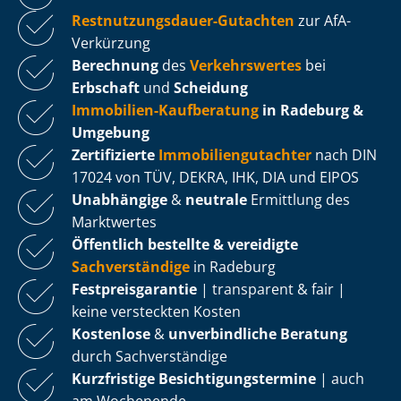
Rest­nut­zungs­dau­er-Gutachten
zur AfA-
Verkürzung
Berechnung
des
Verkehrswertes
bei
Erbschaft
und
Scheidung
Immobilien-Kaufberatung
in Radeburg &
Umgebung
Zertifizierte
Im­mo­bi­li­en­gut­ach­ter
nach DIN
17024 von TÜV, DEKRA, IHK, DIA und EIPOS
Unabhängige
&
neutrale
Ermittlung des
Marktwertes
Öffentlich bestellte & vereidigte
Sachverständige
in Radeburg
Fest­preis­ga­ran­tie
| transparent & fair |
keine versteckten Kosten
Kostenlose
&
unverbindliche Beratung
durch Sachverständige
Kurzfristige Be­sich­ti­gungs­ter­mi­ne
| auch
am Wochenende