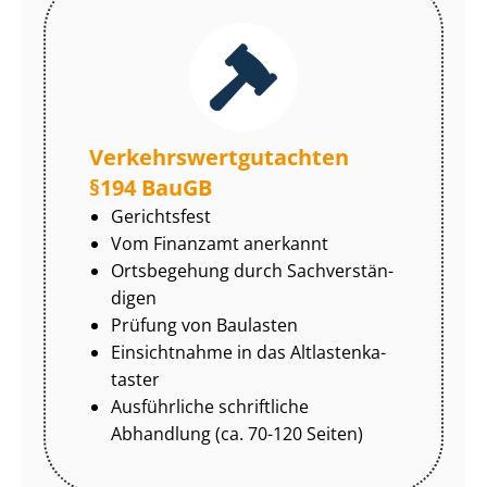
Ver­kehrs­wert­gut­ach­ten
§194 BauGB
Gerichtsfest
Vom Finanzamt anerkannt
Ortsbegehung durch Sach­ver­stän­
di­gen
Prüfung von Baulasten
Einsichtnahme in das Alt­las­ten­ka­
tas­ter
Ausführliche schriftliche
Abhandlung (ca. 70-120 Seiten)