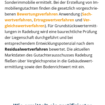
Sonderimmobilie ermittelt. Bei der Erstellung von Im­
mo­bi­li­en­gut­ach­ten finden die gesetzlich vor­ge­schrie­
be­nen
Be­wer­tungs­ver­fah­ren
Anwendung (
Sach­
wert­ver­fah­ren
,
Er­trags­wert­ver­fah­ren
und
Ver­
gleichs­wert­ver­fah­ren
). Für Grund­stücks­wert­ermitt­
lun­gen in Radeburg wird eine baurechtliche Prüfung
der Liegenschaft durchgeführt und bei
entsprechendem Ent­wick­lungs­po­ten­zi­al nach dem
Re­si­du­al­wert­ver­fah­ren
bewertet. Die aktuellen
Marktdaten des Gut­ach­ter­aus­schus­ses Radeburg
fließen über Ver­gleichs­prei­se in die Ge­bäu­de­wert­
ermitt­lung sowie den Bodenrichtwert mit ein.