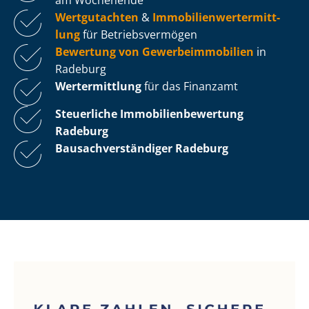
Wertgutachten
&
Im­mo­bi­li­en­wert­ermitt­
lung
für Be­triebs­ver­mö­gen
Bewertung von Ge­wer­be­im­mo­bi­li­en
in
Radeburg
Wertermittlung
für das Finanzamt
Steuerliche Im­mo­bi­li­en­be­wer­tung
Radeburg
Bau­sach­ver­stän­di­ger Radeburg