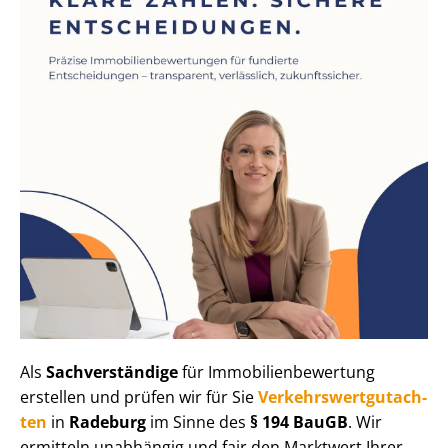
Als
Sachverständige
für Im­mo­bi­li­en­be­wer­tung
erstellen und prüfen wir für Sie
Ver­kehrs­wert­gut­ach­
ten
in
Radeburg
im Sinne des
§ 194 BauGB
. Wir
ermitteln unabhängig und fair den Marktwert Ihrer