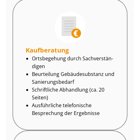
Kaufberatung
Ortsbegehung durch Sach­ver­stän­
di­gen
Beurteilung Gebäudesubstanz und
Sa­nie­rungs­be­darf
Schriftliche Abhandlung (ca. 20
Seiten)
Ausführliche telefonische
Besprechung der Ergebnisse