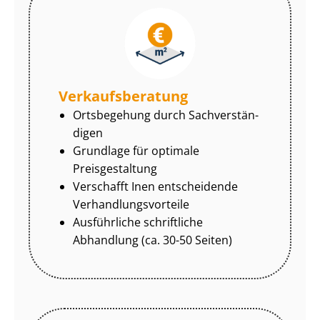
Ver­kaufs­be­ra­tung
Ortsbegehung durch Sach­ver­stän­
di­gen
Grundlage für optimale
Preisgestaltung
Verschafft Inen entscheidende
Ver­hand­lungs­vor­tei­le
Ausführliche schriftliche
Abhandlung (ca. 30-50 Seiten)