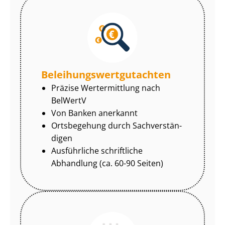
Be­lei­hungs­wert­gut­ach­ten
Präzise Wertermittlung nach
BelWertV
Von Banken anerkannt
Ortsbegehung durch Sach­ver­stän­
di­gen
Ausführliche schriftliche
Abhandlung (ca. 60-90 Seiten)