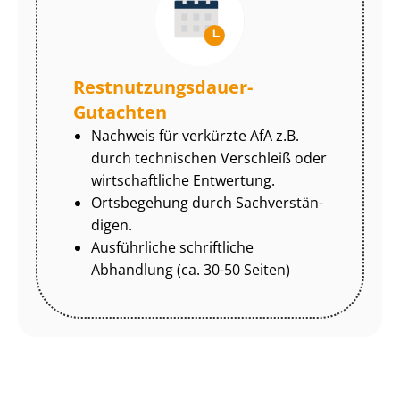
Rest­nut­zungs­dau­er-
Gutachten
Nachweis für verkürzte AfA z.B.
durch technischen Verschleiß oder
wirtschaftliche Entwertung.
Ortsbegehung durch Sach­ver­stän­
di­gen.
Ausführliche schriftliche
Abhandlung (ca. 30-50 Seiten)