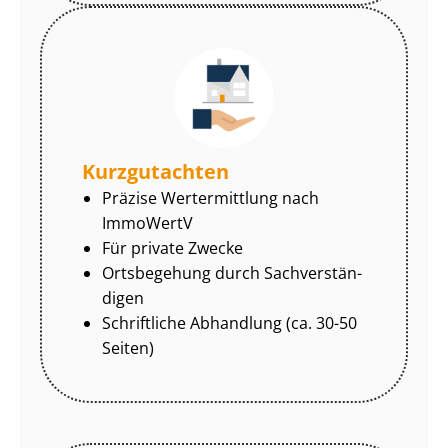
Kurzgutachten
Präzise Wertermittlung nach
ImmoWertV
Für private Zwecke
Ortsbegehung durch Sach­ver­stän­
di­gen
Schriftliche Abhandlung (ca. 30-50
Seiten)