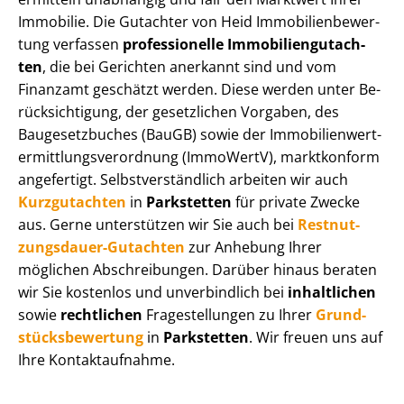
Immobilie. Die Gutachter von Heid Im­mo­bi­li­en­be­wer­
tung verfassen
professionelle Im­mo­bi­li­en­gut­ach­
ten
, die bei Gerichten anerkannt sind und vom
Finanzamt geschätzt werden. Diese werden unter Be­
rück­sich­ti­gung, der gesetzlichen Vorgaben, des
Baugesetzbuches (BauGB) sowie der Im­mo­bi­li­en­wert­
ermitt­lungs­ver­ord­nung (ImmoWertV), marktkonform
angefertigt. Selbst­ver­ständ­lich arbeiten wir auch
Kurzgutachten
in
Parkstetten
für private Zwecke
aus. Gerne unterstützen wir Sie auch bei
Rest­nut­
zungs­dau­er-Gutachten
zur Anhebung Ihrer
möglichen Abschreibungen. Darüber hinaus beraten
wir Sie kostenlos und unverbindlich bei
inhaltlichen
sowie
rechtlichen
Fragestellungen zu Ihrer
Grund­
stücks­be­wer­tung
in
Parkstetten
. Wir freuen uns auf
Ihre Kontaktaufnahme.