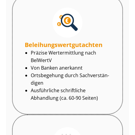
Be­lei­hungs­wert­gut­ach­ten
Präzise Wertermittlung nach
BelWertV
Von Banken anerkannt
Ortsbegehung durch Sach­ver­stän­
di­gen
Ausführliche schriftliche
Abhandlung (ca. 60-90 Seiten)