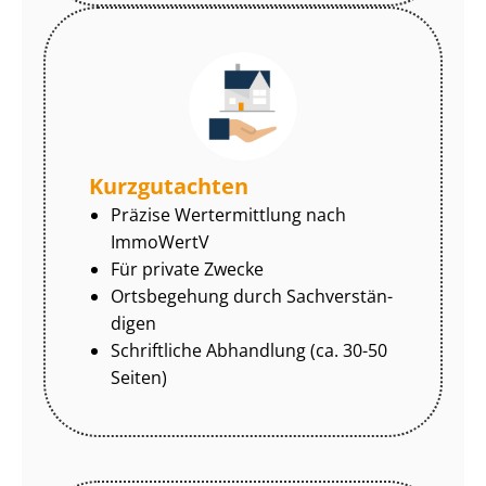
Kurzgutachten
Präzise Wertermittlung nach
ImmoWertV
Für private Zwecke
Ortsbegehung durch Sach­ver­stän­
di­gen
Schriftliche Abhandlung (ca. 30-50
Seiten)