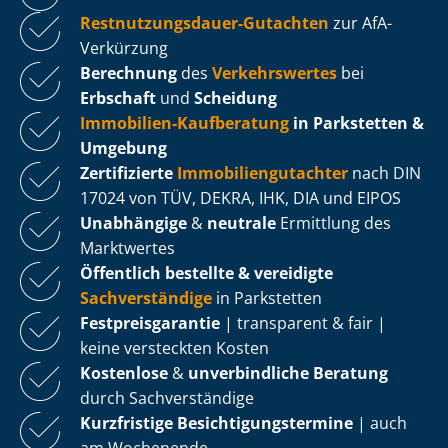
Rest­nut­zungs­dau­er-Gutachten
zur AfA-
Verkürzung
Berechnung
des
Verkehrswertes
bei
Erbschaft
und
Scheidung
Immobilien-Kaufberatung
in Parkstetten &
Umgebung
Zertifizierte
Im­mo­bi­li­en­gut­ach­ter
nach DIN
17024 von TÜV, DEKRA, IHK, DIA und EIPOS
Unabhängige
&
neutrale
Ermittlung des
Marktwertes
Öffentlich bestellte & vereidigte
Sachverständige
in Parkstetten
Fest­preis­ga­ran­tie
| transparent & fair |
keine versteckten Kosten
Kostenlose
&
unverbindliche Beratung
durch Sachverständige
Kurzfristige Be­sich­ti­gungs­ter­mi­ne
| auch
am Wochenende