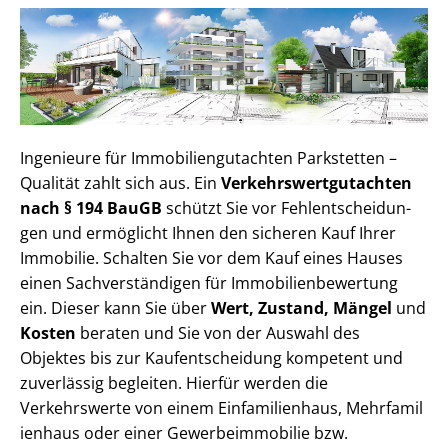
Ingenieure für Im­mo­bi­li­en­gut­ach­ten Parkstetten –
Qualität zahlt sich aus. Ein
Ver­kehrs­wert­gut­ach­ten
nach § 194 BauGB
schützt Sie vor Fehl­ent­schei­dun­
gen und ermöglicht Ihnen den sicheren Kauf Ihrer
Immobilie. Schalten Sie vor dem Kauf eines Hauses
einen Sach­ver­stän­di­gen für Im­mo­bi­li­en­be­wer­tung
ein. Dieser kann Sie über
Wert, Zustand, Mängel
und
Kosten
beraten und Sie von der Auswahl des
Objektes bis zur Kauf­ent­schei­dung kompetent und
zuverlässig begleiten. Hierfür werden die
Verkehrswerte von einem Einfamilienhaus, Mehr­fa­mi­l
i­en­haus oder einer Ge­wer­be­im­mo­bi­lie bzw.