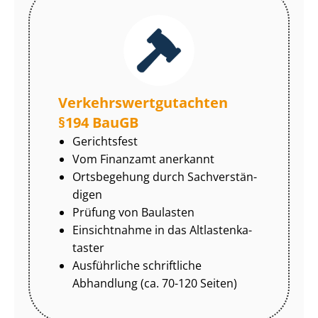
Ver­kehrs­wert­gut­ach­ten
§194 BauGB
Gerichtsfest
Vom Finanzamt anerkannt
Ortsbegehung durch Sach­ver­stän­
di­gen
Prüfung von Baulasten
Einsichtnahme in das Alt­las­ten­ka­
tas­ter
Ausführliche schriftliche
Abhandlung (ca. 70-120 Seiten)