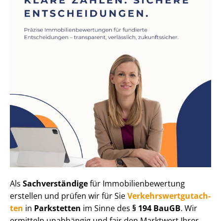
Als
Sachverständige
für Im­mo­bi­li­en­be­wer­tung
erstellen und prüfen wir für Sie
Ver­kehrs­wert­gut­ach­
ten
in
Parkstetten
im Sinne des
§ 194 BauGB
. Wir
ermitteln unabhängig und fair den Marktwert Ihrer