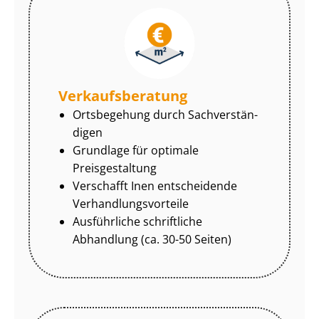
Ver­kaufs­be­ra­tung
Ortsbegehung durch Sach­ver­stän­
di­gen
Grundlage für optimale
Preisgestaltung
Verschafft Inen entscheidende
Ver­hand­lungs­vor­tei­le
Ausführliche schriftliche
Abhandlung (ca. 30-50 Seiten)