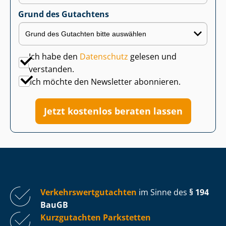
Grund des Gutachtens
Ich habe den
Datenschutz
gelesen und
verstanden.
Ich möchte den Newsletter abonnieren.
Jetzt kostenlos beraten lassen
Ver­kehrs­wert­gut­ach­ten
im Sinne des
§ 194
BauGB
Kurzgutachten Parkstetten