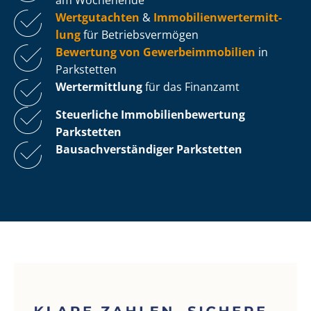
Wertgutachten
&
Im­mo­bi­li­en­wert­ermitt­
lung
für Be­triebs­ver­mö­gen
Bewertung von Ge­wer­be­im­mo­bi­li­en
in
Parkstetten
Wertermittlung
für das Finanzamt
Steuerliche Im­mo­bi­li­en­be­wer­tung
Parkstetten
Bau­sach­ver­stän­di­ger Parkstetten