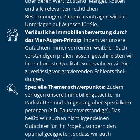
über deren Wert, Zustand, Mängel, Kosten
und alle relevanten rechtlichen
Bestimmungen. Zudem beantragen wir die
Unterlagen auf Wunsch für Sie.
Verlässliche Im­mo­bi­li­en­be­wer­tung durch
das Vier-Augen-Prinzip:
Indem wir unsere
Gutachten immer von einem weiteren Sach­
ver­stän­di­gen prüfen lassen, gewährleisten wir
Ihnen höchste Qualität. So bewahren wir Sie
zuverlässig vor gravierenden Fehl­ent­schei­
dun­gen.
Spezielle The­men­schwer­punk­te:
Zudem
verfügen unsere Im­mo­bi­li­en­gut­ach­ter in
Parkstetten und Umgebung über Spe­zi­al­kom­
pe­ten­zen (z.B. Bau­sach­ver­stän­di­ge). Das
heißt: Wir suchen nicht irgendeinen
Gutachter für Ihr Projekt, sondern den
optimal geeigneten, sodass wir auch