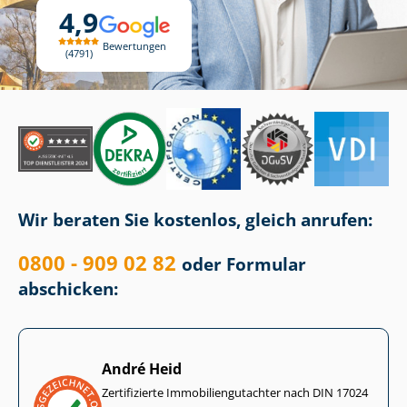
4,9
Bewertungen
4791
Wir beraten Sie kostenlos, gleich anrufen:
0800 - 909 02 82
oder Formular
abschicken:
André Heid
Zertifizierte Im­mo­bi­li­en­gut­ach­ter nach DIN 17024