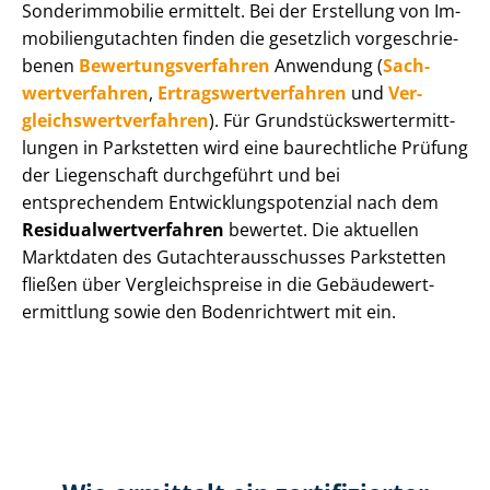
Sonderimmobilie ermittelt. Bei der Erstellung von Im­
mo­bi­li­en­gut­ach­ten finden die gesetzlich vor­ge­schrie­
be­nen
Be­wer­tungs­ver­fah­ren
Anwendung (
Sach­
wert­ver­fah­ren
,
Er­trags­wert­ver­fah­ren
und
Ver­
gleichs­wert­ver­fah­ren
). Für Grund­stücks­wert­ermitt­
lun­gen in Parkstetten wird eine baurechtliche Prüfung
der Liegenschaft durchgeführt und bei
entsprechendem Ent­wick­lungs­po­ten­zi­al nach dem
Re­si­du­al­wert­ver­fah­ren
bewertet. Die aktuellen
Marktdaten des Gut­ach­ter­aus­schus­ses Parkstetten
fließen über Ver­gleichs­prei­se in die Ge­bäu­de­wert­
ermitt­lung sowie den Bodenrichtwert mit ein.