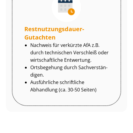
Rest­nut­zungs­dau­er-
Gutachten
Nachweis für verkürzte AfA z.B.
durch technischen Verschleiß oder
wirtschaftliche Entwertung.
Ortsbegehung durch Sach­ver­stän­
di­gen.
Ausführliche schriftliche
Abhandlung (ca. 30-50 Seiten)