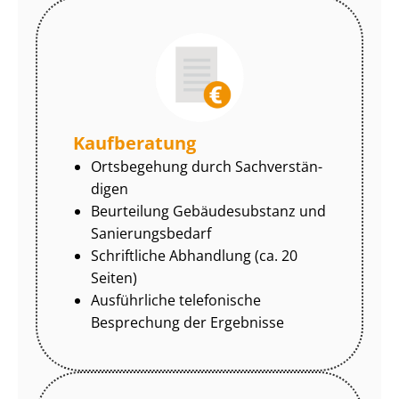
Kaufberatung
Ortsbegehung durch Sach­ver­stän­
di­gen
Beurteilung Gebäudesubstanz und
Sa­nie­rungs­be­darf
Schriftliche Abhandlung (ca. 20
Seiten)
Ausführliche telefonische
Besprechung der Ergebnisse