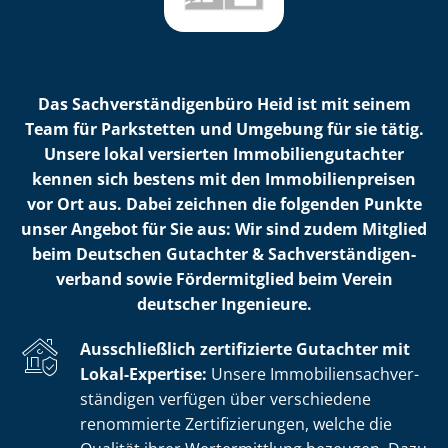
Das Sach­ver­stän­di­gen­bü­ro Heid ist mit seinem
Team für Parkstetten und Umgebung für sie tätig.
Unsere lokal versierten Im­mo­bi­li­en­gut­ach­ter
kennen sich bestens mit den Im­mo­bi­li­en­prei­sen
vor Ort aus. Dabei zeichnen die folgenden Punkte
unser Angebot für Sie aus: Wir sind zudem Mitglied
beim Deutschen Gutachter & Sach­ver­stän­di­gen­
ver­band sowie Fördermitglied beim Verein
deutscher Ingenieure.
Ausschließlich zertifizierte Gutachter mit
Lokal-Expertise:
Unsere Im­mo­bi­li­en­sach­ver­
stän­di­gen verfügen über verschiedene
renommierte Zer­ti­fi­zie­run­gen, welche die