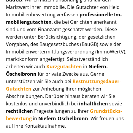
Marktwert Ihrer Immobilie. Die Gutachter von Heid
Im­mo­bi­li­en­be­wer­tung verfassen
professionelle Im­
mo­bi­li­en­gut­ach­ten
, die bei Gerichten anerkannt
sind und vom Finanzamt geschätzt werden. Diese
werden unter Be­rück­sich­ti­gung, der gesetzlichen
Vorgaben, des Baugesetzbuches (BauGB) sowie der
Im­mo­bi­li­en­wert­ermitt­lungs­ver­ord­nung (ImmoWertV),
marktkonform angefertigt. Selbst­ver­ständ­lich
arbeiten wir auch
Kurzgutachten
in
Niefern-
Öschelbronn
für private Zwecke aus. Gerne
unterstützen wir Sie auch bei
Rest­nut­zungs­dau­er-
Gutachten
zur Anhebung Ihrer möglichen
Abschreibungen. Darüber hinaus beraten wir Sie
kostenlos und unverbindlich bei
inhaltlichen
sowie
rechtlichen
Fragestellungen zu Ihrer
Grund­stücks­
be­wer­tung
in
Niefern-Öschelbronn
. Wir freuen uns
auf Ihre Kontaktaufnahme.