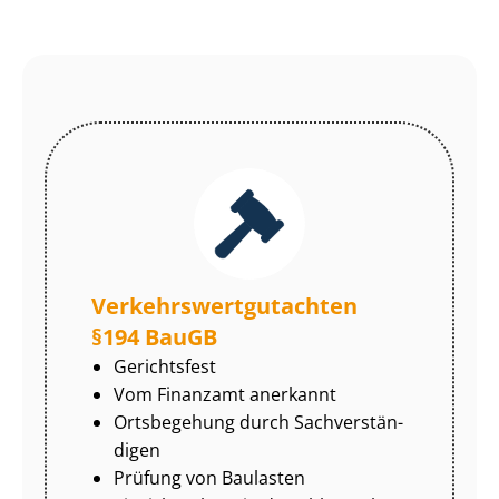
Ver­kehrs­wert­gut­ach­ten
§194 BauGB
Gerichtsfest
Vom Finanzamt anerkannt
Ortsbegehung durch Sach­ver­stän­
di­gen
Prüfung von Baulasten