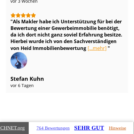
vor 3 Wochen
Als Makler habe ich Unterstützung für bei der
Bewertung einer Ge­wer­be­im­mo­bi­lie benötigt,
da ich dort nicht ganz soviel Erfahrung besitze.
Hierbei wurde ich von den Sach­ver­stän­di­gen
von Heid Im­mo­bi­li­en­be­wer­tung
[...mehr]
Stefan Kuhn
vor 6 Tagen
SEHR GUT
ICHNET
.org
764 Bewertungen
Hinweise
Gebäudearten, die wir für Sie