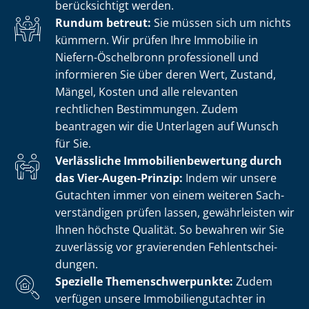
berücksichtigt werden.
Rundum betreut:
Sie müssen sich um nichts
kümmern. Wir prüfen Ihre Immobilie in
Niefern-Öschelbronn professionell und
informieren Sie über deren Wert, Zustand,
Mängel, Kosten und alle relevanten
rechtlichen Bestimmungen. Zudem
beantragen wir die Unterlagen auf Wunsch
für Sie.
Verlässliche Im­mo­bi­li­en­be­wer­tung durch
das Vier-Augen-Prinzip:
Indem wir unsere
Gutachten immer von einem weiteren Sach­
ver­stän­di­gen prüfen lassen, gewährleisten wir
Ihnen höchste Qualität. So bewahren wir Sie
zuverlässig vor gravierenden Fehl­ent­schei­
dun­gen.
Spezielle The­men­schwer­punk­te:
Zudem
verfügen unsere Im­mo­bi­li­en­gut­ach­ter in