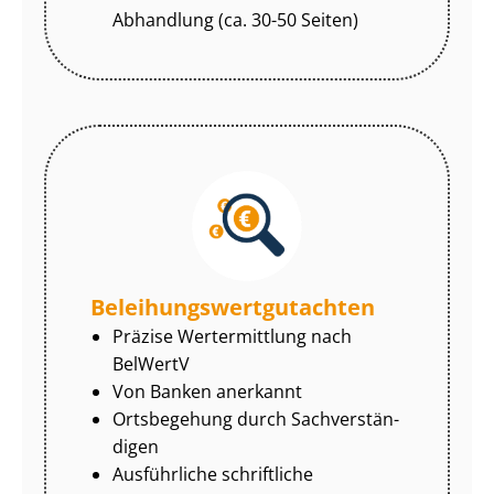
Abhandlung (ca. 30-50 Seiten)
Be­lei­hungs­wert­gut­ach­ten
Präzise Wertermittlung nach
BelWertV
Von Banken anerkannt
Ortsbegehung durch Sach­ver­stän­
di­gen
Ausführliche schriftliche