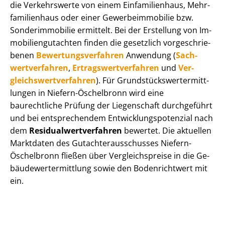
die Verkehrswerte von einem Einfamilienhaus, Mehr­
fa­mi­li­en­haus oder einer Ge­wer­be­im­mo­bi­lie bzw.
Sonderimmobilie ermittelt. Bei der Erstellung von Im­
mo­bi­li­en­gut­ach­ten finden die gesetzlich vor­ge­schrie­
be­nen
Be­wer­tungs­ver­fah­ren
Anwendung (
Sach­
wert­ver­fah­ren
,
Er­trags­wert­ver­fah­ren
und
Ver­
gleichs­wert­ver­fah­ren
). Für Grund­stücks­wert­ermitt­
lun­gen in Niefern-Öschelbronn wird eine
baurechtliche Prüfung der Liegenschaft durchgeführt
und bei entsprechendem Ent­wick­lungs­po­ten­zi­al nach
dem
Re­si­du­al­wert­ver­fah­ren
bewertet. Die aktuellen
Marktdaten des Gut­ach­ter­aus­schus­ses Niefern-
Öschelbronn fließen über Ver­gleichs­prei­se in die Ge­
bäu­de­wert­ermitt­lung sowie den Bodenrichtwert mit
ein.