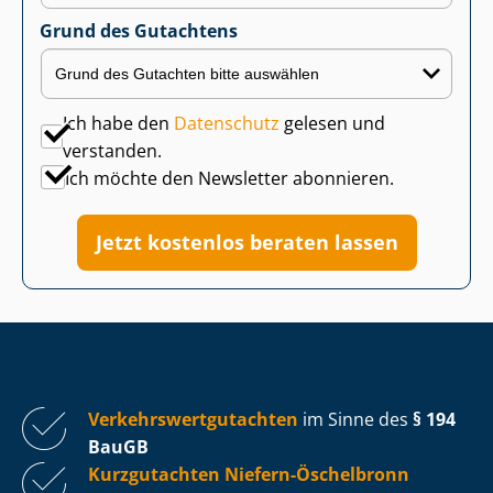
Grund des Gutachtens
Ich habe den
Datenschutz
gelesen und
verstanden.
Ich möchte den Newsletter abonnieren.
Jetzt kostenlos beraten lassen
Ver­kehrs­wert­gut­ach­ten
im Sinne des
§ 194
BauGB
Kurzgutachten Niefern-Öschelbronn