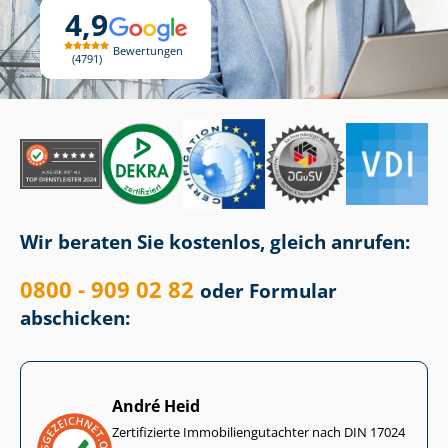
4,9
Bewertungen
4791
Wir beraten Sie kostenlos, gleich anrufen:
0800 - 909 02 82
oder Formular
abschicken:
André Heid
Zertifizierte Im­mo­bi­li­en­gut­ach­ter nach DIN 17024