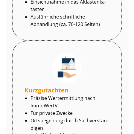
Einsichtnahme in das Alt­las­ten­ka­
tas­ter
Ausführliche schriftliche
Abhandlung (ca. 70-120 Seiten)
Kurzgutachten
Präzise Wertermittlung nach
ImmoWertV
Für private Zwecke
Ortsbegehung durch Sach­ver­stän­
di­gen