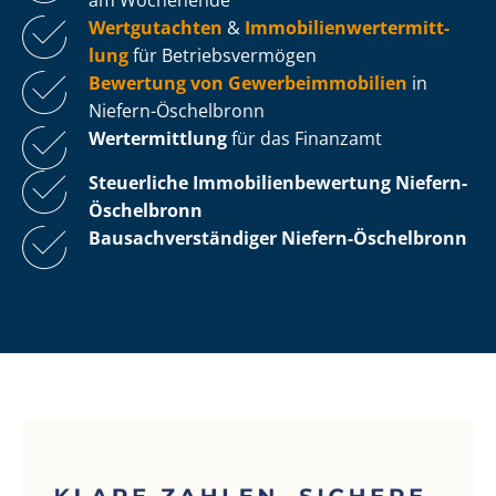
Wertgutachten
&
Im­mo­bi­li­en­wert­ermitt­
lung
für Be­triebs­ver­mö­gen
Bewertung von Ge­wer­be­im­mo­bi­li­en
in
Niefern-Öschelbronn
Wertermittlung
für das Finanzamt
Steuerliche Im­mo­bi­li­en­be­wer­tung
Niefern-
Öschelbronn
Bau­sach­ver­stän­di­ger Niefern-Öschelbronn