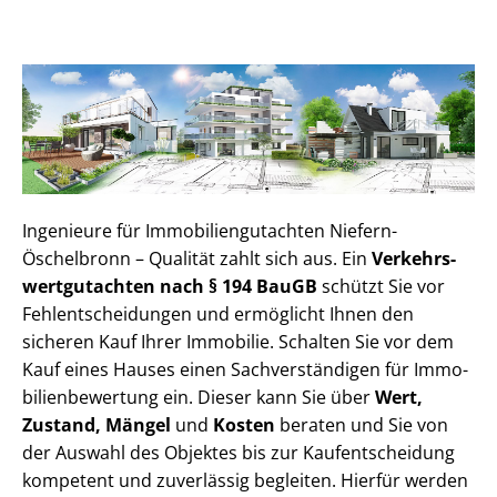
Ingenieure für Im­mo­bi­li­en­gut­ach­ten Niefern-
Öschelbronn – Qualität zahlt sich aus. Ein
Ver­kehrs­
wert­gut­ach­ten nach § 194 BauGB
schützt Sie vor
Fehl­ent­schei­dun­gen und ermöglicht Ihnen den
sicheren Kauf Ihrer Immobilie. Schalten Sie vor dem
Kauf eines Hauses einen Sach­ver­stän­di­gen für Im­mo­
bi­li­en­be­wer­tung ein. Dieser kann Sie über
Wert,
Zustand, Mängel
und
Kosten
beraten und Sie von
der Auswahl des Objektes bis zur Kauf­ent­schei­dung
kompetent und zuverlässig begleiten. Hierfür werden