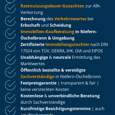
Rest­nut­zungs­dau­er-Gutachten
zur AfA-
Verkürzung
Berechnung
des
Verkehrswertes
bei
Erbschaft
und
Scheidung
Immobilien-Kaufberatung
in Niefern-
Öschelbronn & Umgebung
Zertifizierte
Im­mo­bi­li­en­gut­ach­ter
nach DIN
17024 von TÜV, DEKRA, IHK, DIA und EIPOS
Unabhängige
&
neutrale
Ermittlung des
Marktwertes
Öffentlich bestellte & vereidigte
Sachverständige
in Niefern-Öschelbronn
Fest­preis­ga­ran­tie
| transparent & fair |
keine versteckten Kosten
Kostenlose
&
unverbindliche Beratung
durch Sachverständige
Kurzfristige Be­sich­ti­gungs­ter­mi­ne
| auch
am Wochenende