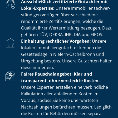
Ausschließlich zertifizierte Gutachter mit
Lokal-Expertise:
Unsere Im­mo­bi­li­en­sach­ver­
stän­di­gen verfügen über verschiedene
renommierte Zer­ti­fi­zie­run­gen, welche die
Qualität ihrer Wertermittlung bezeugen. Dazu
gehören TÜV, DEKRA, IHK, DIA und EIPOS.
Einhaltung rechtlicher Vorgaben:
Unsere
lokalen Im­mo­bi­li­en­gut­ach­ter kennen die
Gesetzeslage in Niefern-Öschelbronn und
Umgebung bestens. Unsere Gutachten halten
diese immer ein.
Faires Pauschalangebot: Klar und
transparent, ohne versteckte Kosten.
Unsere Experten erstellen eine verbindliche
Kalkulation aller anfallenden Kosten im
Voraus, sodass Sie keine unerwarteten
Nachzahlungen befürchten müssen. Lediglich
die Kosten für Behörden müssen separat