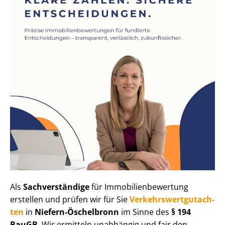
Als
Sachverständige
für Im­mo­bi­li­en­be­wer­tung
erstellen und prüfen wir für Sie
Ver­kehrs­wert­gut­ach­
ten
in
Niefern-Öschelbronn
im Sinne des
§ 194
BauGB
. Wir ermitteln unabhängig und fair den