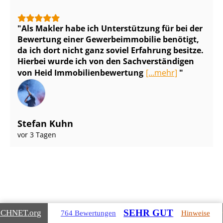
Als Makler habe ich Unterstützung für bei der
Bewertung einer Ge­wer­be­im­mo­bi­lie benötigt,
da ich dort nicht ganz soviel Erfahrung besitze.
Hierbei wurde ich von den Sach­ver­stän­di­gen
von Heid Im­mo­bi­li­en­be­wer­tung
[...mehr]
Stefan Kuhn
vor 3 Tagen
Gebäudearten, die wir für Sie
SEHR GUT
ICHNET
.org
764 Bewertungen
Hinweise