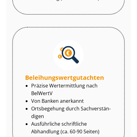
Be­lei­hungs­wert­gut­ach­ten
Präzise Wertermittlung nach
BelWertV
Von Banken anerkannt
Ortsbegehung durch Sach­ver­stän­
di­gen
Ausführliche schriftliche
Abhandlung (ca. 60-90 Seiten)