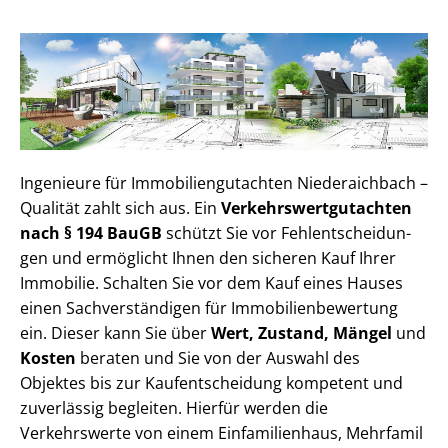
Ingenieure für Im­mo­bi­li­en­gut­ach­ten Niederaichbach –
Qualität zahlt sich aus. Ein
Ver­kehrs­wert­gut­ach­ten
nach § 194 BauGB
schützt Sie vor Fehl­ent­schei­dun­
gen und ermöglicht Ihnen den sicheren Kauf Ihrer
Immobilie. Schalten Sie vor dem Kauf eines Hauses
einen Sach­ver­stän­di­gen für Im­mo­bi­li­en­be­wer­tung
ein. Dieser kann Sie über
Wert, Zustand, Mängel
und
Kosten
beraten und Sie von der Auswahl des
Objektes bis zur Kauf­ent­schei­dung kompetent und
zuverlässig begleiten. Hierfür werden die
Verkehrswerte von einem Einfamilienhaus, Mehr­fa­mi­l