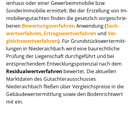
i­en­haus oder einer Ge­wer­be­im­mo­bi­lie bzw.
Sonderimmobilie ermittelt. Bei der Erstellung von Im­
mo­bi­li­en­gut­ach­ten finden die gesetzlich vor­ge­schrie­
be­nen
Be­wer­tungs­ver­fah­ren
Anwendung (
Sach­
wert­ver­fah­ren
,
Er­trags­wert­ver­fah­ren
und
Ver­
gleichs­wert­ver­fah­ren
). Für Grund­stücks­wert­ermitt­
lun­gen in Niederaichbach wird eine baurechtliche
Prüfung der Liegenschaft durchgeführt und bei
entsprechendem Ent­wick­lungs­po­ten­zi­al nach dem
Re­si­du­al­wert­ver­fah­ren
bewertet. Die aktuellen
Marktdaten des Gut­ach­ter­aus­schus­ses
Niederaichbach fließen über Ver­gleichs­prei­se in die
Ge­bäu­de­wert­ermitt­lung sowie den Bodenrichtwert
mit ein.