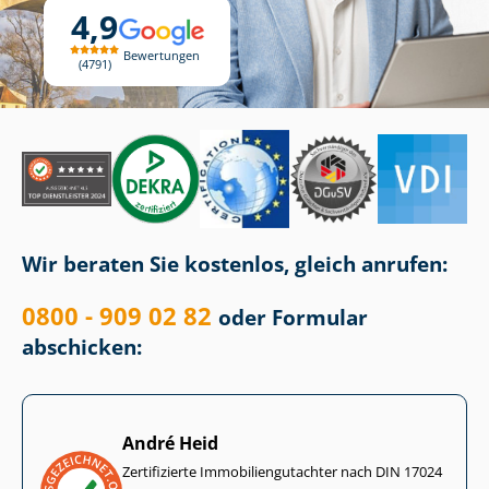
4,9
Bewertungen
4791
Wir beraten Sie kostenlos, gleich anrufen:
0800 - 909 02 82
oder Formular
abschicken:
André Heid
Zertifizierte Im­mo­bi­li­en­gut­ach­ter nach DIN 17024