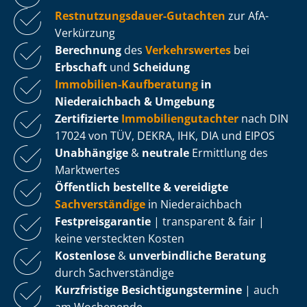
Rest­nut­zungs­dau­er-Gutachten
zur AfA-
Verkürzung
Berechnung
des
Verkehrswertes
bei
Erbschaft
und
Scheidung
Immobilien-Kaufberatung
in
Niederaichbach & Umgebung
Zertifizierte
Im­mo­bi­li­en­gut­ach­ter
nach DIN
17024 von TÜV, DEKRA, IHK, DIA und EIPOS
Unabhängige
&
neutrale
Ermittlung des
Marktwertes
Öffentlich bestellte & vereidigte
Sachverständige
in Niederaichbach
Fest­preis­ga­ran­tie
| transparent & fair |
keine versteckten Kosten
Kostenlose
&
unverbindliche Beratung
durch Sachverständige
Kurzfristige Be­sich­ti­gungs­ter­mi­ne
| auch
am Wochenende