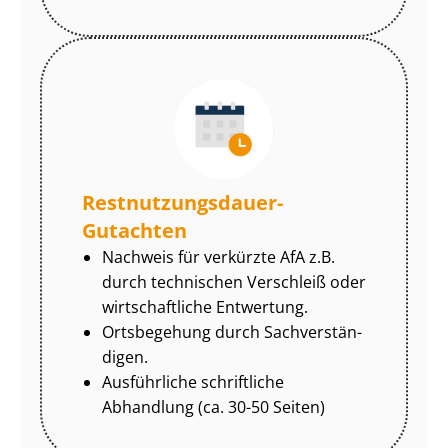
Rest­nut­zungs­dau­er-
Gutachten
Nachweis für verkürzte AfA z.B.
durch technischen Verschleiß oder
wirtschaftliche Entwertung.
Ortsbegehung durch Sach­ver­stän­
di­gen.
Ausführliche schriftliche
Abhandlung (ca. 30-50 Seiten)