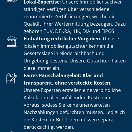
Lokal-Expertise:
Unsere Im­mo­bi­li­en­sach­ver­
stän­di­gen verfügen über verschiedene
renommierte Zer­ti­fi­zie­run­gen, welche die
Qualität ihrer Wertermittlung bezeugen. Dazu
gehören TÜV, DEKRA, IHK, DIA und EIPOS.
Einhaltung rechtlicher Vorgaben:
Unsere
lokalen Im­mo­bi­li­en­gut­ach­ter kennen die
Gesetzeslage in Niederaichbach und
Umgebung bestens. Unsere Gutachten halten
diese immer ein.
Faires Pauschalangebot: Klar und
transparent, ohne versteckte Kosten.
Unsere Experten erstellen eine verbindliche
Kalkulation aller anfallenden Kosten im
Voraus, sodass Sie keine unerwarteten
Nachzahlungen befürchten müssen. Lediglich
die Kosten für Behörden müssen separat
berücksichtigt werden.