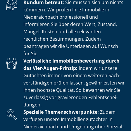
Rundum betreut:
Sie müssen sich um nichts
kümmern. Wir prüfen Ihre Immobilie in
Niederaichbach professionell und
informieren Sie über deren Wert, Zustand,
Mängel, Kosten und alle relevanten
rechtlichen Bestimmungen. Zudem
beantragen wir die Unterlagen auf Wunsch
für Sie.
Verlässliche Im­mo­bi­li­en­be­wer­tung durch
das Vier-Augen-Prinzip:
Indem wir unsere
Gutachten immer von einem weiteren Sach­
ver­stän­di­gen prüfen lassen, gewährleisten wir
Ihnen höchste Qualität. So bewahren wir Sie
zuverlässig vor gravierenden Fehl­ent­schei­
dun­gen.
Spezielle The­men­schwer­punk­te:
Zudem
verfügen unsere Im­mo­bi­li­en­gut­ach­ter in
Niederaichbach und Umgebung über Spe­zi­al­