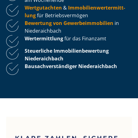
Wertgutachten
&
Im­mo­bi­li­en­wert­ermitt­
lung
für Be­triebs­ver­mö­gen
Bewertung von Ge­wer­be­im­mo­bi­li­en
in
Niederaichbach
Wertermittlung
für das Finanzamt
Steuerliche Im­mo­bi­li­en­be­wer­tung
Niederaichbach
Bau­sach­ver­stän­di­ger Niederaichbach