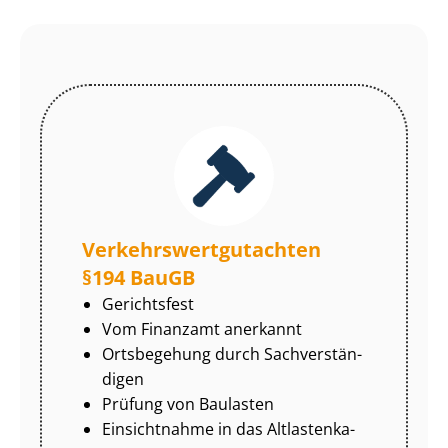
Ver­kehrs­wert­gut­ach­ten
§194 BauGB
Gerichtsfest
Vom Finanzamt anerkannt
Ortsbegehung durch Sach­ver­stän­
di­gen
Prüfung von Baulasten
Einsichtnahme in das Alt­las­ten­ka­