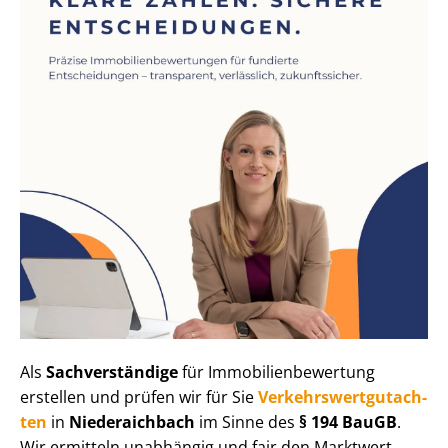
Als
Sachverständige
für Im­mo­bi­li­en­be­wer­tung
erstellen und prüfen wir für Sie
Ver­kehrs­wert­gut­ach­
ten
in
Niederaichbach
im Sinne des
§ 194 BauGB
.
Wir ermitteln unabhängig und fair den Marktwert