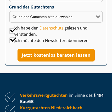
Grund des Gutachtens
Ich habe den
Datenschutz
gelesen und
verstanden.
Ich möchte den Newsletter abonnieren.
Jetzt kostenlos beraten lassen
Ver­kehrs­wert­gut­ach­ten
im Sinne des
§ 194
BauGB
Kurzgutachten Niederaichbach