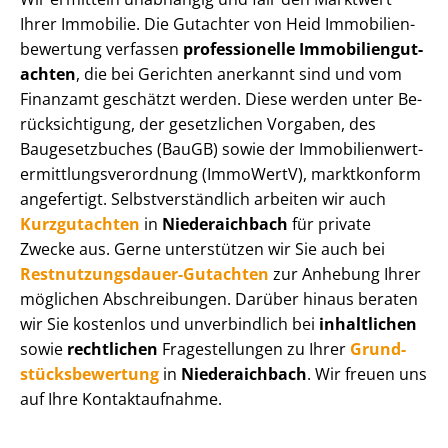
Ihrer Immobilie. Die Gutachter von Heid Im­mo­bi­li­en­
be­wer­tung verfassen
professionelle Im­mo­bi­li­en­gut­
ach­ten
, die bei Gerichten anerkannt sind und vom
Finanzamt geschätzt werden. Diese werden unter Be­
rück­sich­ti­gung, der gesetzlichen Vorgaben, des
Baugesetzbuches (BauGB) sowie der Im­mo­bi­li­en­wert­
ermitt­lungs­ver­ord­nung (ImmoWertV), marktkonform
angefertigt. Selbst­ver­ständ­lich arbeiten wir auch
Kurzgutachten
in
Niederaichbach
für private
Zwecke aus. Gerne unterstützen wir Sie auch bei
Rest­nut­zungs­dau­er-Gutachten
zur Anhebung Ihrer
möglichen Abschreibungen. Darüber hinaus beraten
wir Sie kostenlos und unverbindlich bei
inhaltlichen
sowie
rechtlichen
Fragestellungen zu Ihrer
Grund­
stücks­be­wer­tung
in
Niederaichbach
. Wir freuen uns
auf Ihre Kontaktaufnahme.