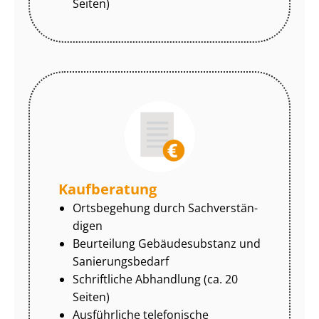
Seiten)
Kaufberatung
Ortsbegehung durch Sach­ver­stän­
di­gen
Beurteilung Gebäudesubstanz und
Sa­nie­rungs­be­darf
Schriftliche Abhandlung (ca. 20
Seiten)
Ausführliche telefonische