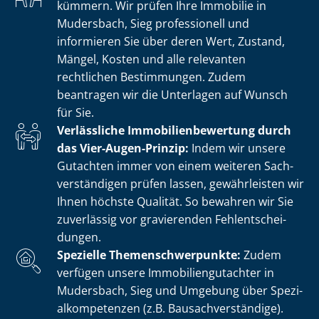
kümmern. Wir prüfen Ihre Immobilie in
Mudersbach, Sieg professionell und
informieren Sie über deren Wert, Zustand,
Mängel, Kosten und alle relevanten
rechtlichen Bestimmungen. Zudem
beantragen wir die Unterlagen auf Wunsch
für Sie.
Verlässliche Im­mo­bi­li­en­be­wer­tung durch
das Vier-Augen-Prinzip:
Indem wir unsere
Gutachten immer von einem weiteren Sach­
ver­stän­di­gen prüfen lassen, gewährleisten wir
Ihnen höchste Qualität. So bewahren wir Sie
zuverlässig vor gravierenden Fehl­ent­schei­
dun­gen.
Spezielle The­men­schwer­punk­te:
Zudem
verfügen unsere Im­mo­bi­li­en­gut­ach­ter in
Mudersbach, Sieg und Umgebung über Spe­zi­
al­kom­pe­ten­zen (z.B. Bau­sach­ver­stän­di­ge).