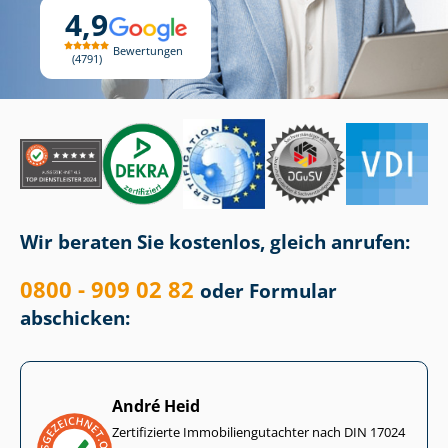
4,9
Bewertungen
4791
Wir beraten Sie kostenlos, gleich anrufen:
0800 - 909 02 82
oder Formular
abschicken:
André Heid
Zertifizierte Im­mo­bi­li­en­gut­ach­ter nach DIN 17024