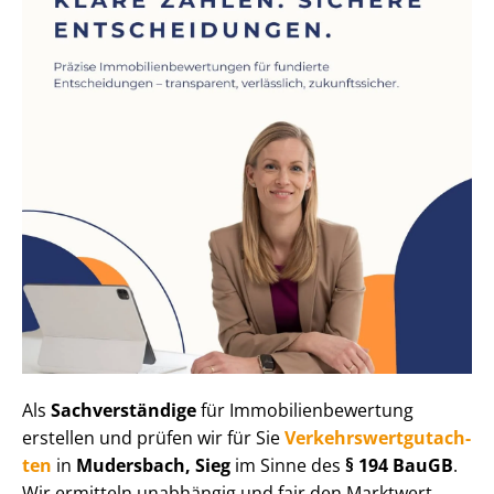
Als
Sachverständige
für Im­mo­bi­li­en­be­wer­tung
erstellen und prüfen wir für Sie
Ver­kehrs­wert­gut­ach­
ten
in
Mudersbach, Sieg
im Sinne des
§ 194 BauGB
.
Wir ermitteln unabhängig und fair den Marktwert