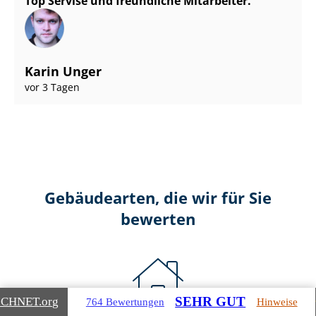
Top Servise und freundliche Mitarbeiter.
Karin Unger
vor 3 Tagen
Gebäudearten, die wir für Sie
bewerten
SEHR GUT
ICHNET
.org
764 Bewertungen
Hinweise