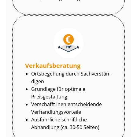
Ver­kaufs­be­ra­tung
Ortsbegehung durch Sach­ver­stän­
di­gen
Grundlage für optimale
Preisgestaltung
Verschafft Inen entscheidende
Ver­hand­lungs­vor­tei­le
Ausführliche schriftliche
Abhandlung (ca. 30-50 Seiten)