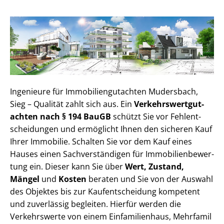
Ingenieure für Im­mo­bi­li­en­gut­ach­ten Mudersbach,
Sieg – Qualität zahlt sich aus. Ein
Ver­kehrs­wert­gut­
ach­ten nach § 194 BauGB
schützt Sie vor Fehl­ent­
schei­dun­gen und ermöglicht Ihnen den sicheren Kauf
Ihrer Immobilie. Schalten Sie vor dem Kauf eines
Hauses einen Sach­ver­stän­di­gen für Im­mo­bi­li­en­be­wer­
tung ein. Dieser kann Sie über
Wert, Zustand,
Mängel
und
Kosten
beraten und Sie von der Auswahl
des Objektes bis zur Kauf­ent­schei­dung kompetent
und zuverlässig begleiten. Hierfür werden die
Verkehrswerte von einem Einfamilienhaus, Mehr­fa­mi­l