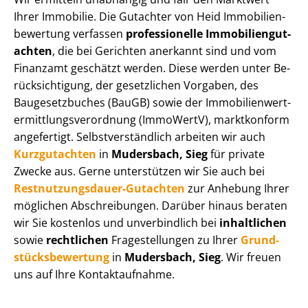
Ihrer Immobilie. Die Gutachter von Heid Im­mo­bi­li­en­
be­wer­tung verfassen
professionelle Im­mo­bi­li­en­gut­
ach­ten
, die bei Gerichten anerkannt sind und vom
Finanzamt geschätzt werden. Diese werden unter Be­
rück­sich­ti­gung, der gesetzlichen Vorgaben, des
Baugesetzbuches (BauGB) sowie der Im­mo­bi­li­en­wert­
ermitt­lungs­ver­ord­nung (ImmoWertV), marktkonform
angefertigt. Selbst­ver­ständ­lich arbeiten wir auch
Kurzgutachten
in
Mudersbach, Sieg
für private
Zwecke aus. Gerne unterstützen wir Sie auch bei
Rest­nut­zungs­dau­er-Gutachten
zur Anhebung Ihrer
möglichen Abschreibungen. Darüber hinaus beraten
wir Sie kostenlos und unverbindlich bei
inhaltlichen
sowie
rechtlichen
Fragestellungen zu Ihrer
Grund­
stücks­be­wer­tung
in
Mudersbach, Sieg
. Wir freuen
uns auf Ihre Kontaktaufnahme.