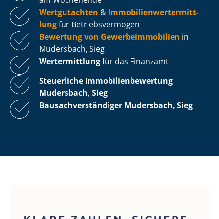
Wertgutachten
&
Im­mo­bi­li­en­wert­ermitt­
lung
für Be­triebs­ver­mö­gen
Bewertung von Ge­wer­be­im­mo­bi­li­en
in
Mudersbach, Sieg
Wertermittlung
für das Finanzamt
Steuerliche Im­mo­bi­li­en­be­wer­tung
Mudersbach, Sieg
Bau­sach­ver­stän­di­ger Mudersbach, Sieg