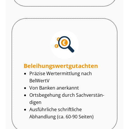
Be­lei­hungs­wert­gut­ach­ten
Präzise Wertermittlung nach
BelWertV
Von Banken anerkannt
Ortsbegehung durch Sach­ver­stän­
di­gen
Ausführliche schriftliche
Abhandlung (ca. 60-90 Seiten)