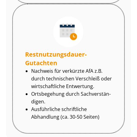
Rest­nut­zungs­dau­er-
Gutachten
Nachweis für verkürzte AfA z.B.
durch technischen Verschleiß oder
wirtschaftliche Entwertung.
Ortsbegehung durch Sach­ver­stän­
di­gen.
Ausführliche schriftliche
Abhandlung (ca. 30-50 Seiten)