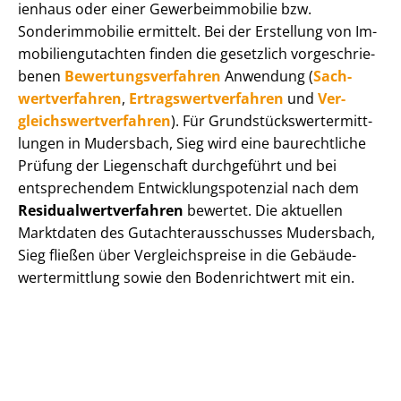
i­en­haus oder einer Ge­wer­be­im­mo­bi­lie bzw.
Sonderimmobilie ermittelt. Bei der Erstellung von Im­
mo­bi­li­en­gut­ach­ten finden die gesetzlich vor­ge­schrie­
be­nen
Be­wer­tungs­ver­fah­ren
Anwendung (
Sach­
wert­ver­fah­ren
,
Er­trags­wert­ver­fah­ren
und
Ver­
gleichs­wert­ver­fah­ren
). Für Grund­stücks­wert­ermitt­
lun­gen in Mudersbach, Sieg wird eine baurechtliche
Prüfung der Liegenschaft durchgeführt und bei
entsprechendem Ent­wick­lungs­po­ten­zi­al nach dem
Re­si­du­al­wert­ver­fah­ren
bewertet. Die aktuellen
Marktdaten des Gut­ach­ter­aus­schus­ses Mudersbach,
Sieg fließen über Ver­gleichs­prei­se in die Ge­bäu­de­
wert­ermitt­lung sowie den Bodenrichtwert mit ein.