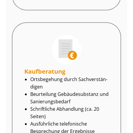
Kaufberatung
Ortsbegehung durch Sach­ver­stän­
di­gen
Beurteilung Gebäudesubstanz und
Sa­nie­rungs­be­darf
Schriftliche Abhandlung (ca. 20
Seiten)
Ausführliche telefonische
Besprechung der Ergebnisse