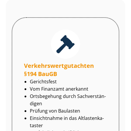
Ver­kehrs­wert­gut­ach­ten
§194 BauGB
Gerichtsfest
Vom Finanzamt anerkannt
Ortsbegehung durch Sach­ver­stän­
di­gen
Prüfung von Baulasten
Einsichtnahme in das Alt­las­ten­ka­
tas­ter