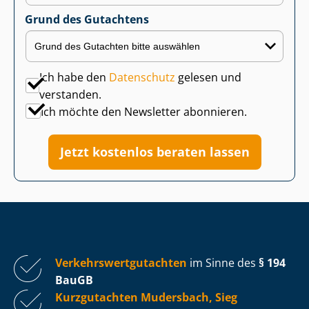
Grund des Gutachtens
Ich habe den
Datenschutz
gelesen und
verstanden.
Ich möchte den Newsletter abonnieren.
Jetzt kostenlos beraten lassen
Ver­kehrs­wert­gut­ach­ten
im Sinne des
§ 194
BauGB
Kurzgutachten Mudersbach, Sieg