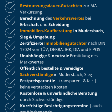
Rest­nut­zungs­dau­er-Gutachten
zur AfA-
Verkürzung
Berechnung
des
Verkehrswertes
bei
Erbschaft
und
Scheidung
Immobilien-Kaufberatung
in Mudersbach,
Sieg & Umgebung
Zertifizierte
Im­mo­bi­li­en­gut­ach­ter
nach DIN
17024 von TÜV, DEKRA, IHK, DIA und EIPOS
Unabhängige
&
neutrale
Ermittlung des
Marktwertes
Öffentlich bestellte & vereidigte
Sachverständige
in Mudersbach, Sieg
Fest­preis­ga­ran­tie
| transparent & fair |
keine versteckten Kosten
Kostenlose
&
unverbindliche Beratung
durch Sachverständige
Kurzfristige Be­sich­ti­gungs­ter­mi­ne
| auch
am Wochenende