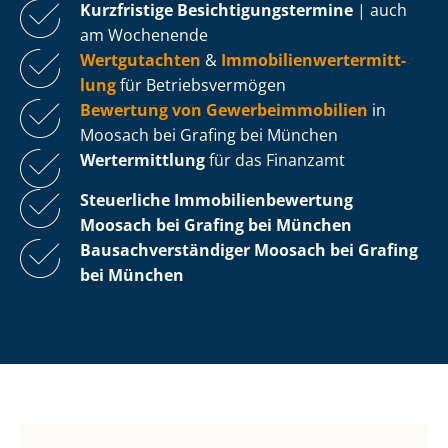
Kurzfristige Be­sich­ti­gungs­ter­mi­ne
| auch
am Wochenende
Wertgutachten
&
Im­mo­bi­li­en­wert­ermitt­
lung
für Be­triebs­ver­mö­gen
Bewertung von Ge­wer­be­im­mo­bi­li­en
in
Moosach bei Grafing bei München
Wertermittlung
für das Finanzamt
Steuerliche Im­mo­bi­li­en­be­wer­tung
Moosach bei Grafing bei München
Bau­sach­ver­stän­di­ger Moosach bei Grafing
bei München