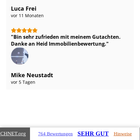
Luca Frei
vor 11 Monaten
Bin sehr zufrieden mit meinem Gutachten.
Danke an Heid Im­mo­bi­li­en­be­wer­tung.
Mike Neustadt
vor 5 Tagen
Gebäudearten, die wir für Sie
SEHR GUT
ICHNET
.org
764 Bewertungen
Hinweise