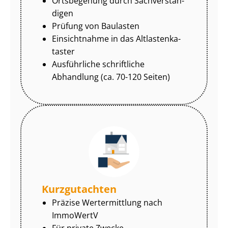
Ortsbegehung durch Sach­ver­stän­
di­gen
Prüfung von Baulasten
Einsichtnahme in das Alt­las­ten­ka­
tas­ter
Ausführliche schriftliche
Abhandlung (ca. 70-120 Seiten)
Kurzgutachten
Präzise Wertermittlung nach
ImmoWertV
Für private Zwecke