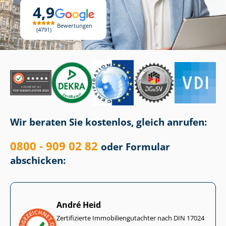
4,9
Bewertungen
4791
Wir beraten Sie kostenlos, gleich anrufen:
0800 - 909 02 82
oder Formular
abschicken:
André Heid
Zertifizierte Im­mo­bi­li­en­gut­ach­ter nach DIN 17024