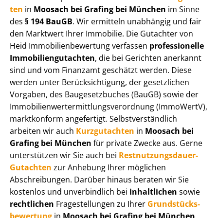
ten
in
Moosach bei Grafing bei München
im Sinne
des
§ 194 BauGB
. Wir ermitteln unabhängig und fair
den Marktwert Ihrer Immobilie. Die Gutachter von
Heid Im­mo­bi­li­en­be­wer­tung verfassen
professionelle
Im­mo­bi­li­en­gut­ach­ten
, die bei Gerichten anerkannt
sind und vom Finanzamt geschätzt werden. Diese
werden unter Be­rück­sich­ti­gung, der gesetzlichen
Vorgaben, des Baugesetzbuches (BauGB) sowie der
Im­mo­bi­li­en­wert­ermitt­lungs­ver­ord­nung (ImmoWertV),
marktkonform angefertigt. Selbst­ver­ständ­lich
arbeiten wir auch
Kurzgutachten
in
Moosach bei
Grafing bei München
für private Zwecke aus. Gerne
unterstützen wir Sie auch bei
Rest­nut­zungs­dau­er-
Gutachten
zur Anhebung Ihrer möglichen
Abschreibungen. Darüber hinaus beraten wir Sie
kostenlos und unverbindlich bei
inhaltlichen
sowie
rechtlichen
Fragestellungen zu Ihrer
Grund­stücks­
be­wer­tung
in
Moosach bei Grafing bei München
.