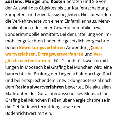
Zustand, Mängel
und
Kosten
beraten und Sie von
der Auswahl des Objektes bis zur Kauf­ent­schei­dung
kompetent und zuverlässig begleiten. Hierfür werden
die Verkehrswerte von einem Einfamilienhaus, Mehr­
fa­mi­li­en­haus oder einer Ge­wer­be­im­mo­bi­lie bzw.
Sonderimmobilie ermittelt. Bei der Erstellung von Im­
mo­bi­li­en­gut­ach­ten finden die gesetzlich vor­ge­schrie­
be­nen
Be­wer­tungs­ver­fah­ren
Anwendung (
Sach­
wert­ver­fah­ren
,
Er­trags­wert­ver­fah­ren
und
Ver­
gleichs­wert­ver­fah­ren
). Für Grund­stücks­wert­ermitt­
lun­gen in Moosach bei Grafing bei München wird eine
baurechtliche Prüfung der Liegenschaft durchgeführt
und bei entsprechendem Ent­wick­lungs­po­ten­zi­al nach
dem
Re­si­du­al­wert­ver­fah­ren
bewertet. Die aktuellen
Marktdaten des Gut­ach­ter­aus­schus­ses Moosach bei
Grafing bei München fließen über Ver­gleichs­prei­se in
die Ge­bäu­de­wert­ermitt­lung sowie den
Bodenrichtwert mit ein.