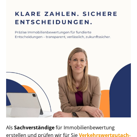
Als
Sachverständige
für Im­mo­bi­li­en­be­wer­tung
erstellen und prüfen wir für Sie
Ver­kehrs­wert­gut­ach­