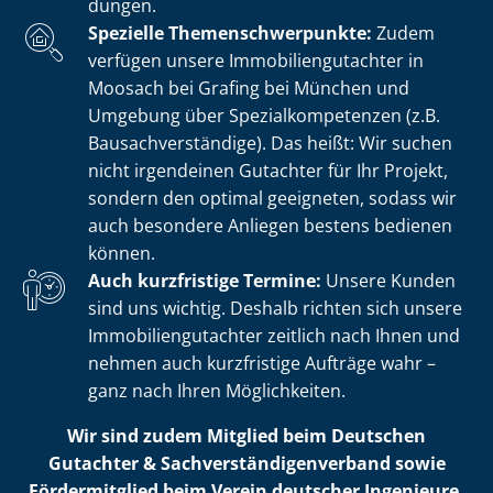
dun­gen.
Spezielle The­men­schwer­punk­te:
Zudem
verfügen unsere Im­mo­bi­li­en­gut­ach­ter in
Moosach bei Grafing bei München und
Umgebung über Spe­zi­al­kom­pe­ten­zen (z.B.
Bau­sach­ver­stän­di­ge). Das heißt: Wir suchen
nicht irgendeinen Gutachter für Ihr Projekt,
sondern den optimal geeigneten, sodass wir
auch besondere Anliegen bestens bedienen
können.
Auch kurzfristige Termine:
Unsere Kunden
sind uns wichtig. Deshalb richten sich unsere
Im­mo­bi­li­en­gut­ach­ter zeitlich nach Ihnen und
nehmen auch kurzfristige Aufträge wahr –
ganz nach Ihren Möglichkeiten.
Wir sind zudem Mitglied beim Deutschen
Gutachter & Sach­ver­stän­di­gen­ver­band sowie
Fördermitglied beim Verein deutscher Ingenieure.