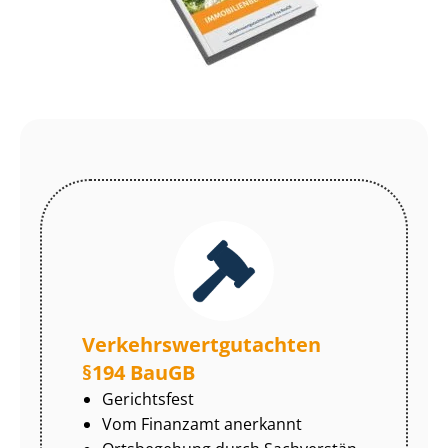
Ver­kehrs­wert­gut­ach­ten
§194 BauGB
Gerichtsfest
Vom Finanzamt anerkannt