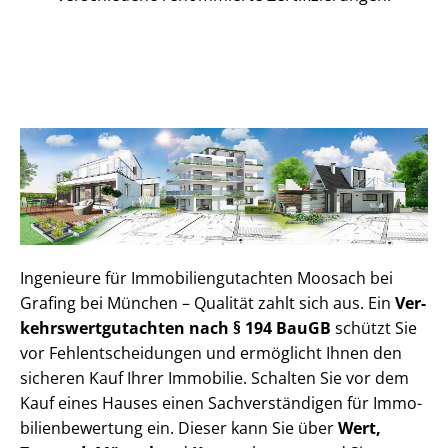
Ingenieure für Im­mo­bi­li­en­gut­ach­ten Moosach bei
Grafing bei München – Qualität zahlt sich aus. Ein
Ver­
kehrs­wert­gut­ach­ten nach § 194 BauGB
schützt Sie
vor Fehl­ent­schei­dun­gen und ermöglicht Ihnen den
sicheren Kauf Ihrer Immobilie. Schalten Sie vor dem
Kauf eines Hauses einen Sach­ver­stän­di­gen für Im­mo­
bi­li­en­be­wer­tung ein. Dieser kann Sie über
Wert,