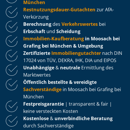
München
Rest­nut­zungs­dau­er-Gutachten
zur AfA-
Verkürzung
Berechnung
des
Verkehrswertes
bei
Erbschaft
und
Scheidung
Immobilien-Kaufberatung
in Moosach bei
Grafing bei München & Umgebung
Zertifizierte
Im­mo­bi­li­en­gut­ach­ter
nach DIN
17024 von TÜV, DEKRA, IHK, DIA und EIPOS
Unabhängige
&
neutrale
Ermittlung des
Marktwertes
Öffentlich bestellte & vereidigte
Sachverständige
in Moosach bei Grafing bei
München
Fest­preis­ga­ran­tie
| transparent & fair |
keine versteckten Kosten
Kostenlose
&
unverbindliche Beratung
durch Sachverständige