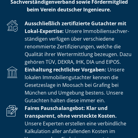
Sach­ver­stän­di­gen­ver­band sowie Fördermitglied
beim Verein deutscher Ingenieure.
Ausschließlich zertifizierte Gutachter mit
Lokal-Expertise:
Unsere Im­mo­bi­li­en­sach­ver­
stän­di­gen verfügen über verschiedene
renommierte Zer­ti­fi­zie­run­gen, welche die
Qualität ihrer Wertermittlung bezeugen. Dazu
gehören TÜV, DEKRA, IHK, DIA und EIPOS.
Einhaltung rechtlicher Vorgaben:
Unsere
lokalen Im­mo­bi­li­en­gut­ach­ter kennen die
Gesetzeslage in Moosach bei Grafing bei
München und Umgebung bestens. Unsere
Gutachten halten diese immer ein.
Faires Pauschalangebot: Klar und
transparent, ohne versteckte Kosten.
Unsere Experten erstellen eine verbindliche
Kalkulation aller anfallenden Kosten im