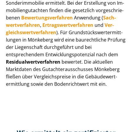
Sonderimmobilie ermittelt. Bei der Erstellung von Im­
mo­bi­li­en­gut­ach­ten finden die gesetzlich vor­ge­schrie­
be­nen
Be­wer­tungs­ver­fah­ren
Anwendung (
Sach­
wert­ver­fah­ren
,
Er­trags­wert­ver­fah­ren
und
Ver­
gleichs­wert­ver­fah­ren
). Für Grund­stücks­wert­ermitt­
lun­gen in Mönkeberg wird eine baurechtliche Prüfung
der Liegenschaft durchgeführt und bei
entsprechendem Ent­wick­lungs­po­ten­zi­al nach dem
Re­si­du­al­wert­ver­fah­ren
bewertet. Die aktuellen
Marktdaten des Gut­ach­ter­aus­schus­ses Mönkeberg
fließen über Ver­gleichs­prei­se in die Ge­bäu­de­wert­
ermitt­lung sowie den Bodenrichtwert mit ein.