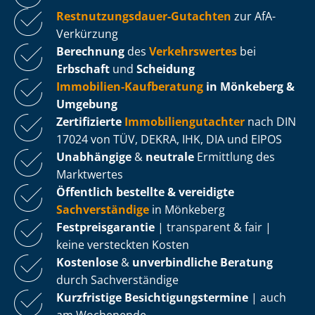
Rest­nut­zungs­dau­er-Gutachten
zur AfA-
Verkürzung
Berechnung
des
Verkehrswertes
bei
Erbschaft
und
Scheidung
Immobilien-Kaufberatung
in Mönkeberg &
Umgebung
Zertifizierte
Im­mo­bi­li­en­gut­ach­ter
nach DIN
17024 von TÜV, DEKRA, IHK, DIA und EIPOS
Unabhängige
&
neutrale
Ermittlung des
Marktwertes
Öffentlich bestellte & vereidigte
Sachverständige
in Mönkeberg
Fest­preis­ga­ran­tie
| transparent & fair |
keine versteckten Kosten
Kostenlose
&
unverbindliche Beratung
durch Sachverständige
Kurzfristige Be­sich­ti­gungs­ter­mi­ne
| auch
am Wochenende