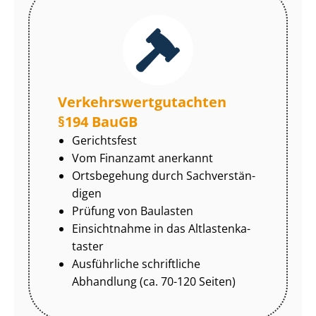
Ver­kehrs­wert­gut­ach­ten
§194 BauGB
Gerichtsfest
Vom Finanzamt anerkannt
Ortsbegehung durch Sach­ver­stän­
di­gen
Prüfung von Baulasten
Einsichtnahme in das Alt­las­ten­ka­
tas­ter
Ausführliche schriftliche
Abhandlung (ca. 70-120 Seiten)