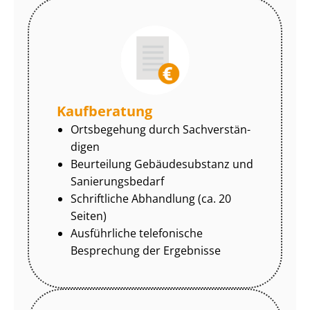
Kaufberatung
Ortsbegehung durch Sach­ver­stän­
di­gen
Beurteilung Gebäudesubstanz und
Sa­nie­rungs­be­darf
Schriftliche Abhandlung (ca. 20
Seiten)
Ausführliche telefonische
Besprechung der Ergebnisse