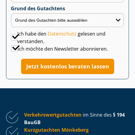
Grund des Gutachtens
Ich habe den
Datenschutz
gelesen und
verstanden.
Ich möchte den Newsletter abonnieren.
Jetzt kostenlos beraten lassen
Ver­kehrs­wert­gut­ach­ten
im Sinne des
§ 194
BauGB
Kurzgutachten Mönkeberg