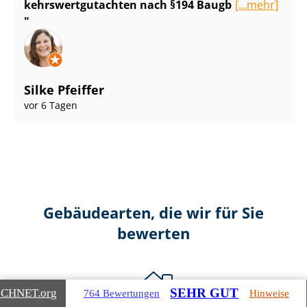
kehrs­wert­gut­ach­ten nach §194 Baugb
[...mehr]
Silke Pfeiffer
vor 6 Tagen
Gebäudearten, die wir für Sie
bewerten
SEHR GUT
ICHNET
.org
764 Bewertungen
Hinweise