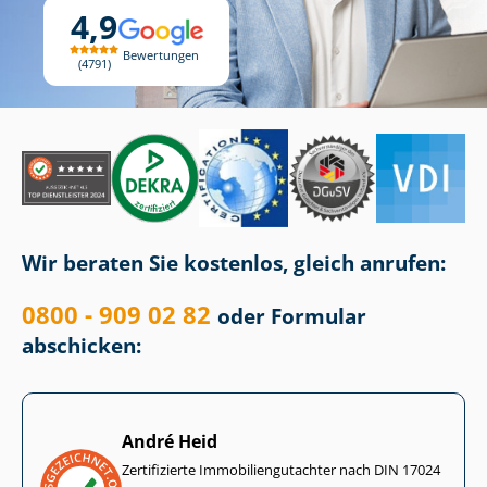
4,9
Bewertungen
4791
Wir beraten Sie kostenlos, gleich anrufen:
0800 - 909 02 82
oder Formular
abschicken:
André Heid
Zertifizierte Im­mo­bi­li­en­gut­ach­ter nach DIN 17024