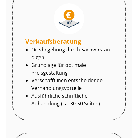
Ver­kaufs­be­ra­tung
Ortsbegehung durch Sach­ver­stän­
di­gen
Grundlage für optimale
Preisgestaltung
Verschafft Inen entscheidende
Ver­hand­lungs­vor­tei­le
Ausführliche schriftliche
Abhandlung (ca. 30-50 Seiten)