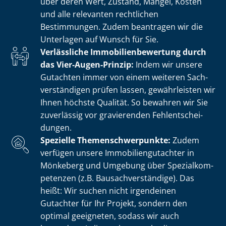
über deren Wert, Zustand, Mängel, Kosten
und alle relevanten rechtlichen
Bestimmungen. Zudem beantragen wir die
Unterlagen auf Wunsch für Sie.
Verlässliche Im­mo­bi­li­en­be­wer­tung durch
das Vier-Augen-Prinzip:
Indem wir unsere
Gutachten immer von einem weiteren Sach­
ver­stän­di­gen prüfen lassen, gewährleisten wir
Ihnen höchste Qualität. So bewahren wir Sie
zuverlässig vor gravierenden Fehl­ent­schei­
dun­gen.
Spezielle The­men­schwer­punk­te:
Zudem
verfügen unsere Im­mo­bi­li­en­gut­ach­ter in
Mönkeberg und Umgebung über Spe­zi­al­kom­
pe­ten­zen (z.B. Bau­sach­ver­stän­di­ge). Das
heißt: Wir suchen nicht irgendeinen
Gutachter für Ihr Projekt, sondern den
optimal geeigneten, sodass wir auch