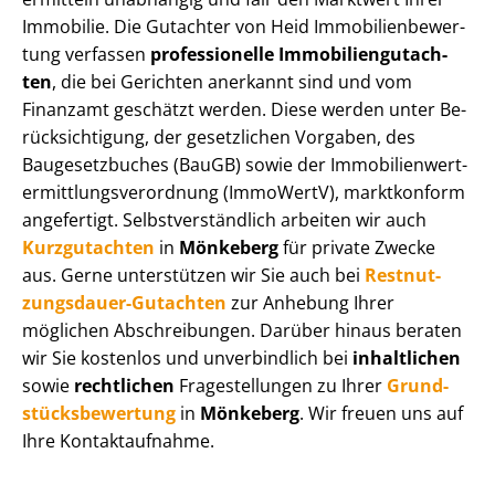
Immobilie. Die Gutachter von Heid Im­mo­bi­li­en­be­wer­
tung verfassen
professionelle Im­mo­bi­li­en­gut­ach­
ten
, die bei Gerichten anerkannt sind und vom
Finanzamt geschätzt werden. Diese werden unter Be­
rück­sich­ti­gung, der gesetzlichen Vorgaben, des
Baugesetzbuches (BauGB) sowie der Im­mo­bi­li­en­wert­
ermitt­lungs­ver­ord­nung (ImmoWertV), marktkonform
angefertigt. Selbst­ver­ständ­lich arbeiten wir auch
Kurzgutachten
in
Mönkeberg
für private Zwecke
aus. Gerne unterstützen wir Sie auch bei
Rest­nut­
zungs­dau­er-Gutachten
zur Anhebung Ihrer
möglichen Abschreibungen. Darüber hinaus beraten
wir Sie kostenlos und unverbindlich bei
inhaltlichen
sowie
rechtlichen
Fragestellungen zu Ihrer
Grund­
stücks­be­wer­tung
in
Mönkeberg
. Wir freuen uns auf
Ihre Kontaktaufnahme.