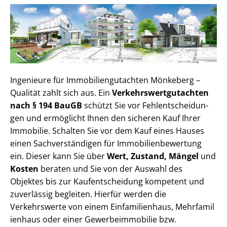
Ingenieure für Im­mo­bi­li­en­gut­ach­ten Mönkeberg –
Qualität zahlt sich aus. Ein
Ver­kehrs­wert­gut­ach­ten
nach § 194 BauGB
schützt Sie vor Fehl­ent­schei­dun­
gen und ermöglicht Ihnen den sicheren Kauf Ihrer
Immobilie. Schalten Sie vor dem Kauf eines Hauses
einen Sach­ver­stän­di­gen für Im­mo­bi­li­en­be­wer­tung
ein. Dieser kann Sie über
Wert, Zustand, Mängel
und
Kosten
beraten und Sie von der Auswahl des
Objektes bis zur Kauf­ent­schei­dung kompetent und
zuverlässig begleiten. Hierfür werden die
Verkehrswerte von einem Einfamilienhaus, Mehr­fa­mi­l
i­en­haus oder einer Ge­wer­be­im­mo­bi­lie bzw.