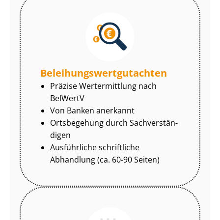
Be­lei­hungs­wert­gut­ach­ten
Präzise Wertermittlung nach
BelWertV
Von Banken anerkannt
Ortsbegehung durch Sach­ver­stän­
di­gen
Ausführliche schriftliche
Abhandlung (ca. 60-90 Seiten)