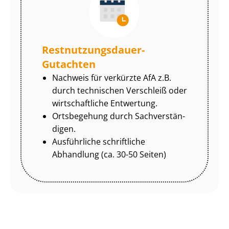
Rest­nut­zungs­dau­er-
Gutachten
Nachweis für verkürzte AfA z.B.
durch technischen Verschleiß oder
wirtschaftliche Entwertung.
Ortsbegehung durch Sach­ver­stän­
di­gen.
Ausführliche schriftliche
Abhandlung (ca. 30-50 Seiten)