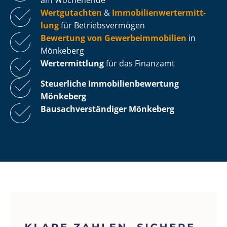
Wertgutachten
&
Im­mo­bi­li­en­wert­ermitt­
lung
für Be­triebs­ver­mö­gen
Bewertung von Ge­wer­be­im­mo­bi­li­en
in
Mönkeberg
Wertermittlung
für das Finanzamt
Steuerliche Im­mo­bi­li­en­be­wer­tung
Mönkeberg
Bau­sach­ver­stän­di­ger Mönkeberg