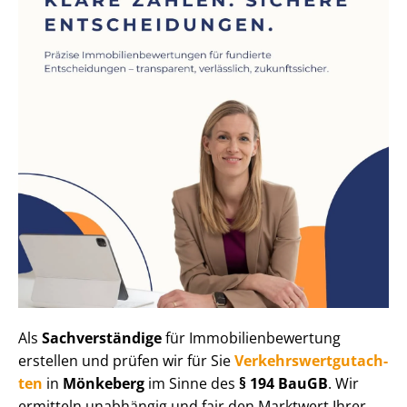
Als
Sachverständige
für Im­mo­bi­li­en­be­wer­tung
erstellen und prüfen wir für Sie
Ver­kehrs­wert­gut­ach­
ten
in
Mönkeberg
im Sinne des
§ 194 BauGB
. Wir
ermitteln unabhängig und fair den Marktwert Ihrer