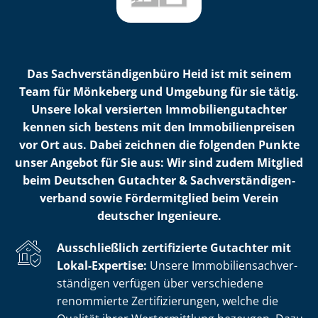
Das Sach­ver­stän­di­gen­bü­ro Heid ist mit seinem
Team für Mönkeberg und Umgebung für sie tätig.
Unsere lokal versierten Im­mo­bi­li­en­gut­ach­ter
kennen sich bestens mit den Im­mo­bi­li­en­prei­sen
vor Ort aus. Dabei zeichnen die folgenden Punkte
unser Angebot für Sie aus: Wir sind zudem Mitglied
beim Deutschen Gutachter & Sach­ver­stän­di­gen­
ver­band sowie Fördermitglied beim Verein
deutscher Ingenieure.
Ausschließlich zertifizierte Gutachter mit
Lokal-Expertise:
Unsere Im­mo­bi­li­en­sach­ver­
stän­di­gen verfügen über verschiedene
renommierte Zer­ti­fi­zie­run­gen, welche die