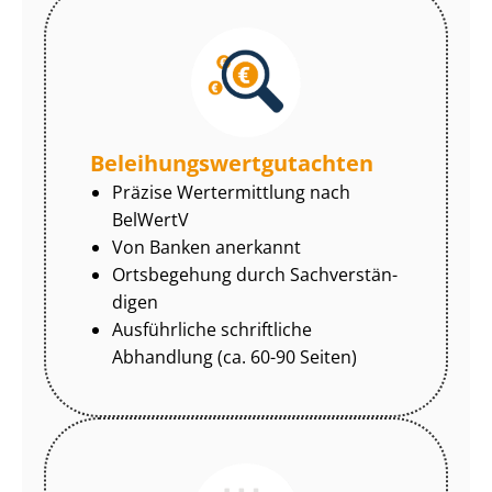
Be­lei­hungs­wert­gut­ach­ten
Präzise Wertermittlung nach
BelWertV
Von Banken anerkannt
Ortsbegehung durch Sach­ver­stän­
di­gen
Ausführliche schriftliche
Abhandlung (ca. 60-90 Seiten)