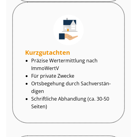
Kurzgutachten
Präzise Wertermittlung nach
ImmoWertV
Für private Zwecke
Ortsbegehung durch Sach­ver­stän­
di­gen
Schriftliche Abhandlung (ca. 30-50
Seiten)