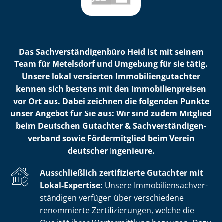
Das Sach­ver­stän­di­gen­bü­ro Heid ist mit seinem
Team für Metelsdorf und Umgebung für sie tätig.
Unsere lokal versierten Im­mo­bi­li­en­gut­ach­ter
kennen sich bestens mit den Im­mo­bi­li­en­prei­sen
vor Ort aus. Dabei zeichnen die folgenden Punkte
unser Angebot für Sie aus: Wir sind zudem Mitglied
beim Deutschen Gutachter & Sach­ver­stän­di­gen­
ver­band sowie Fördermitglied beim Verein
deutscher Ingenieure.
Ausschließlich zertifizierte Gutachter mit
Lokal-Expertise:
Unsere Im­mo­bi­li­en­sach­ver­
stän­di­gen verfügen über verschiedene
renommierte Zer­ti­fi­zie­run­gen, welche die