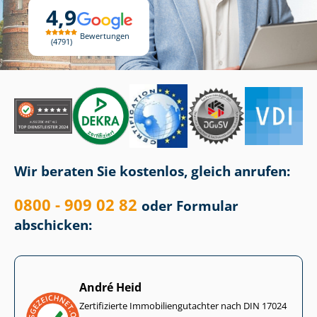
4,9
Bewertungen
4791
Wir beraten Sie kostenlos, gleich anrufen:
0800 - 909 02 82
oder Formular
abschicken:
André Heid
Zertifizierte Im­mo­bi­li­en­gut­ach­ter nach DIN 17024