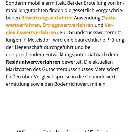
Sonderimmobilie ermittelt. Bei der Erstellung von Im­
mo­bi­li­en­gut­ach­ten finden die gesetzlich vor­ge­schrie­
be­nen
Be­wer­tungs­ver­fah­ren
Anwendung (
Sach­
wert­ver­fah­ren
,
Er­trags­wert­ver­fah­ren
und
Ver­
gleichs­wert­ver­fah­ren
). Für Grund­stücks­wert­ermitt­
lun­gen in Metelsdorf wird eine baurechtliche Prüfung
der Liegenschaft durchgeführt und bei
entsprechendem Ent­wick­lungs­po­ten­zi­al nach dem
Re­si­du­al­wert­ver­fah­ren
bewertet. Die aktuellen
Marktdaten des Gut­ach­ter­aus­schus­ses Metelsdorf
fließen über Ver­gleichs­prei­se in die Ge­bäu­de­wert­
ermitt­lung sowie den Bodenrichtwert mit ein.