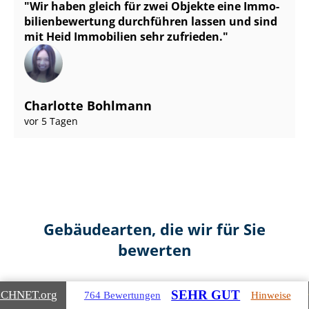
Wir haben gleich für zwei Objekte eine Im­mo­
bi­li­en­be­wer­tung durchführen lassen und sind
mit Heid Immobilien sehr zufrieden.
Charlotte Bohlmann
vor 5 Tagen
Gebäudearten, die wir für Sie
bewerten
SEHR GUT
ICHNET
.org
764 Bewertungen
Hinweise