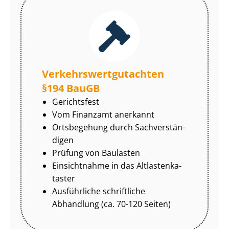
Ver­kehrs­wert­gut­ach­ten
§194 BauGB
Gerichtsfest
Vom Finanzamt anerkannt
Ortsbegehung durch Sach­ver­stän­
di­gen
Prüfung von Baulasten
Einsichtnahme in das Alt­las­ten­ka­
tas­ter
Ausführliche schriftliche
Abhandlung (ca. 70-120 Seiten)