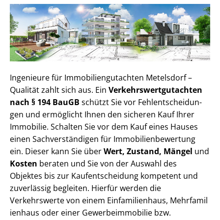
Ingenieure für Im­mo­bi­li­en­gut­ach­ten Metelsdorf –
Qualität zahlt sich aus. Ein
Ver­kehrs­wert­gut­ach­ten
nach § 194 BauGB
schützt Sie vor Fehl­ent­schei­dun­
gen und ermöglicht Ihnen den sicheren Kauf Ihrer
Immobilie. Schalten Sie vor dem Kauf eines Hauses
einen Sach­ver­stän­di­gen für Im­mo­bi­li­en­be­wer­tung
ein. Dieser kann Sie über
Wert, Zustand, Mängel
und
Kosten
beraten und Sie von der Auswahl des
Objektes bis zur Kauf­ent­schei­dung kompetent und
zuverlässig begleiten. Hierfür werden die
Verkehrswerte von einem Einfamilienhaus, Mehr­fa­mi­l
i­en­haus oder einer Ge­wer­be­im­mo­bi­lie bzw.