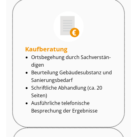
Kaufberatung
Ortsbegehung durch Sach­ver­stän­
di­gen
Beurteilung Gebäudesubstanz und
Sa­nie­rungs­be­darf
Schriftliche Abhandlung (ca. 20
Seiten)
Ausführliche telefonische
Besprechung der Ergebnisse