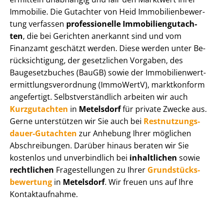
Immobilie. Die Gutachter von Heid Im­mo­bi­li­en­be­wer­
tung verfassen
professionelle Im­mo­bi­li­en­gut­ach­
ten
, die bei Gerichten anerkannt sind und vom
Finanzamt geschätzt werden. Diese werden unter Be­
rück­sich­ti­gung, der gesetzlichen Vorgaben, des
Baugesetzbuches (BauGB) sowie der Im­mo­bi­li­en­wert­
ermitt­lungs­ver­ord­nung (ImmoWertV), marktkonform
angefertigt. Selbst­ver­ständ­lich arbeiten wir auch
Kurzgutachten
in
Metelsdorf
für private Zwecke aus.
Gerne unterstützen wir Sie auch bei
Rest­nut­zungs­
dau­er-Gutachten
zur Anhebung Ihrer möglichen
Abschreibungen. Darüber hinaus beraten wir Sie
kostenlos und unverbindlich bei
inhaltlichen
sowie
rechtlichen
Fragestellungen zu Ihrer
Grund­stücks­
be­wer­tung
in
Metelsdorf
. Wir freuen uns auf Ihre
Kontaktaufnahme.