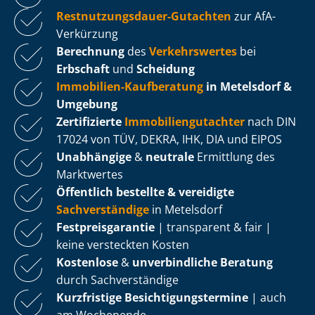
Rest­nut­zungs­dau­er-Gutachten
zur AfA-
Verkürzung
Berechnung
des
Verkehrswertes
bei
Erbschaft
und
Scheidung
Immobilien-Kaufberatung
in Metelsdorf &
Umgebung
Zertifizierte
Im­mo­bi­li­en­gut­ach­ter
nach DIN
17024 von TÜV, DEKRA, IHK, DIA und EIPOS
Unabhängige
&
neutrale
Ermittlung des
Marktwertes
Öffentlich bestellte & vereidigte
Sachverständige
in Metelsdorf
Fest­preis­ga­ran­tie
| transparent & fair |
keine versteckten Kosten
Kostenlose
&
unverbindliche Beratung
durch Sachverständige
Kurzfristige Be­sich­ti­gungs­ter­mi­ne
| auch
am Wochenende