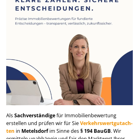
Als
Sachverständige
für Im­mo­bi­li­en­be­wer­tung
erstellen und prüfen wir für Sie
Ver­kehrs­wert­gut­ach­
ten
in
Metelsdorf
im Sinne des
§ 194 BauGB
. Wir
ermitteln unabhängig und fair den Marktwert Ihrer