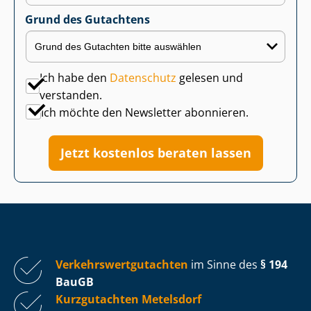
Grund des Gutachtens
Ich habe den
Datenschutz
gelesen und
verstanden.
Ich möchte den Newsletter abonnieren.
Jetzt kostenlos beraten lassen
Ver­kehrs­wert­gut­ach­ten
im Sinne des
§ 194
BauGB
Kurzgutachten Metelsdorf