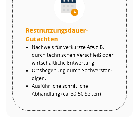
Rest­nut­zungs­dau­er-
Gutachten
Nachweis für verkürzte AfA z.B.
durch technischen Verschleiß oder
wirtschaftliche Entwertung.
Ortsbegehung durch Sach­ver­stän­
di­gen.
Ausführliche schriftliche
Abhandlung (ca. 30-50 Seiten)