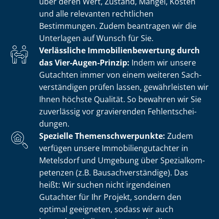
über deren Wert, Zustand, Mängel, Kosten
und alle relevanten rechtlichen
Bestimmungen. Zudem beantragen wir die
Unterlagen auf Wunsch für Sie.
Verlässliche Im­mo­bi­li­en­be­wer­tung durch
das Vier-Augen-Prinzip:
Indem wir unsere
Gutachten immer von einem weiteren Sach­
ver­stän­di­gen prüfen lassen, gewährleisten wir
Ihnen höchste Qualität. So bewahren wir Sie
zuverlässig vor gravierenden Fehl­ent­schei­
dun­gen.
Spezielle The­men­schwer­punk­te:
Zudem
verfügen unsere Im­mo­bi­li­en­gut­ach­ter in
Metelsdorf und Umgebung über Spe­zi­al­kom­
pe­ten­zen (z.B. Bau­sach­ver­stän­di­ge). Das
heißt: Wir suchen nicht irgendeinen
Gutachter für Ihr Projekt, sondern den
optimal geeigneten, sodass wir auch