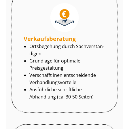
Ver­kaufs­be­ra­tung
Ortsbegehung durch Sach­ver­stän­
di­gen
Grundlage für optimale
Preisgestaltung
Verschafft Inen entscheidende
Ver­hand­lungs­vor­tei­le
Ausführliche schriftliche
Abhandlung (ca. 30-50 Seiten)