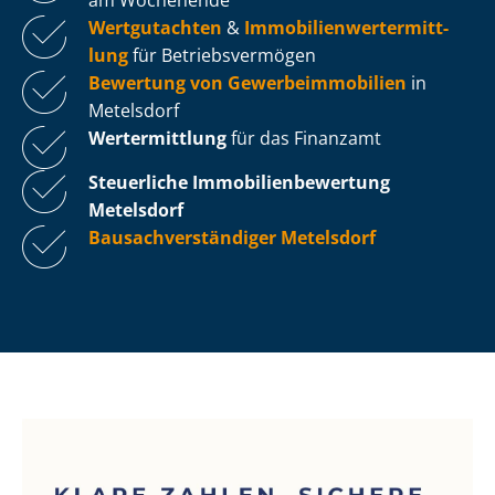
Wertgutachten
&
Im­mo­bi­li­en­wert­ermitt­
lung
für Be­triebs­ver­mö­gen
Bewertung von Ge­wer­be­im­mo­bi­li­en
in
Metelsdorf
Wertermittlung
für das Finanzamt
Steuerliche Im­mo­bi­li­en­be­wer­tung
Metelsdorf
Bau­sach­ver­stän­di­ger Metelsdorf