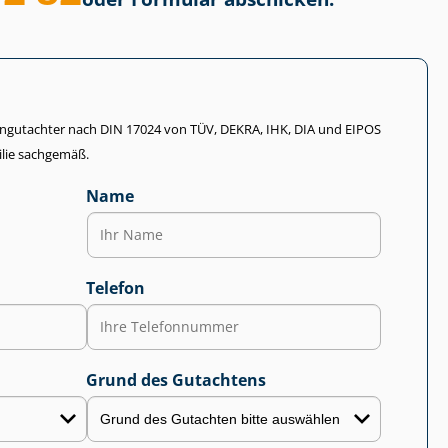
li­en­gut­ach­ter nach DIN 17024 von TÜV, DEKRA, IHK, DIA und EIPOS
lie sachgemäß.
Name
Telefon
Grund des Gutachtens