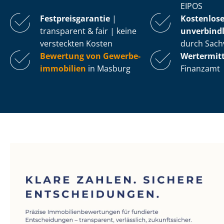
EIPOS
Fest­preis­ga­ran­tie
|
Kostenlos
transparent & fair | keine
unverbindl
versteckten Kosten
durch Sach
Bewertung von Ge­wer­be­
Wertermit
im­mo­bi­li­en
in Masburg
Finanzamt