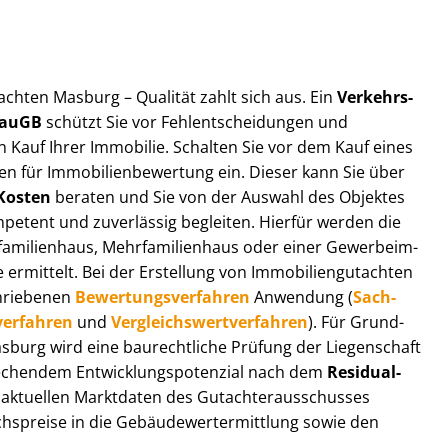
ut­ach­ten Masburg – Qualität zahlt sich aus. Ein
Ver­kehrs­
 BauGB
schützt Sie vor Fehl­ent­schei­dun­gen und
 Kauf Ihrer Immobilie. Schalten Sie vor dem Kauf eines
n für Im­mo­bi­li­en­be­wer­tung ein. Dieser kann Sie über
Kosten
beraten und Sie von der Auswahl des Objektes
ompetent und zuverlässig begleiten. Hierfür werden die
ilienhaus, Mehr­fa­mi­li­en­haus oder einer Ge­wer­be­im­
rmittelt. Bei der Erstellung von Im­mo­bi­li­en­gut­ach­ten
hrie­be­nen
Be­wer­tungs­ver­fah­ren
Anwendung (
Sach­
ver­fah­ren
und
Ver­gleichs­wert­ver­fah­ren
). Für Grund­
 Masburg wird eine baurechtliche Prüfung der Liegenschaft
hendem Ent­wick­lungs­po­ten­zi­al nach dem
Re­si­du­al­
aktuellen Marktdaten des Gut­ach­ter­aus­schus­ses
s­prei­se in die Ge­bäu­de­wert­ermitt­lung sowie den