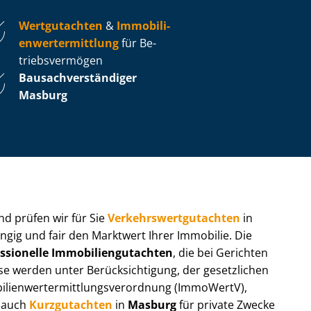
Wertgutachten
&
Im­mo­bi­li­
en­wert­ermitt­lung
für Be­
triebs­ver­mö­gen
Bau­sach­ver­stän­di­ger
Masburg
 und prüfen wir für Sie
Ver­kehrs­wert­gut­ach­ten
in
ngig und fair den Marktwert Ihrer Immobilie. Die
ssionelle Im­mo­bi­li­en­gut­ach­ten
, die bei Gerichten
werden unter Be­rück­sich­ti­gung, der gesetzlichen
i­en­wert­ermitt­lungs­ver­ord­nung (ImmoWertV),
r auch
Kurzgutachten
in
Masburg
für private Zwecke