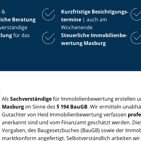
e
&
Kurzfristige Be­sich­ti­gungs­
iche Beratung
ter­mi­ne
| auch am
verständige
Wochenende
tlung
für das
Steuerliche Im­mo­bi­li­en­be­
wer­tung
Masburg
Als
Sachverständige
für Im­mo­bi­li­en­be­wer­tung erstellen
Masburg
im Sinne des
§ 194 BauGB
. Wir ermitteln unabhä
Gutachter von Heid Im­mo­bi­li­en­be­wer­tung verfassen
profe
anerkannt sind und vom Finanzamt geschätzt werden. Diese 
Vorgaben, des Baugesetzbuches (BauGB) sowie der Im­mo­bi­l
marktkonform angefertigt. Selbst­ver­ständ­lich arbeiten wi