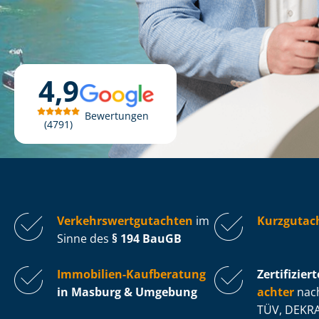
4,9
Bewertungen
4791
Ver­kehrs­wert­gut­ach­ten
im
Kurzgutac
Sinne des
§ 194 BauGB
Immobilien-Kaufberatung
Zertifiziert
in Masburg & Umgebung
ach­ter
nach
TÜV, DEKRA