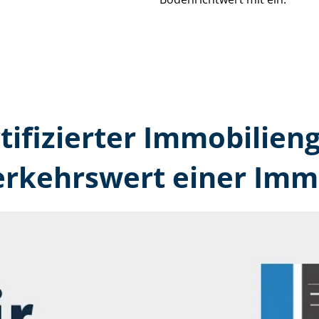
rtifizierter Immobilien
erkehrswert einer Immo