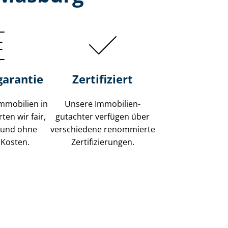
garantie
Zertifiziert
mmobilien in
Unsere Immobilien­
en wir fair,
gutachter verfügen über
 und ohne
verschiedene renommierte
 Kosten.
Zer­ti­fi­zie­run­gen.