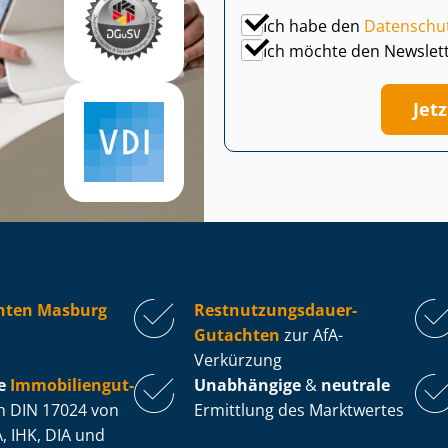
Ich habe den
Datenschu
Ich möchte den Newslet
Jet
hten Masburg
Rest­nut­zungs­dau­er-
Gutachten
zur AfA-
Verkürzung
e
Im­mo­bi­li­en­gut­
Unabhängige
&
neutrale
 DIN 17024 von
Ermittlung des Marktwertes
, IHK, DIA und