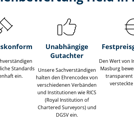
s­konform
Unabhängige
Festpreis​
Gutachter
­ver­stän­di­gen
Den Wert von I
liche Standards
Masburg bewert
Unsere Sach­ver­stän­di­gen
nhaft ein.
transparent
halten den Ehrencodex von
versteckte
verschiedenen Verbänden
und Institutionen wie RICS
(Royal Institution of
Chartered Surveyors) und
DGSV ein.