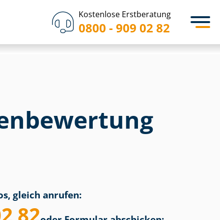
Kostenlose Erstberatung
0800 - 909 02 82
en­bewertung
s, gleich anrufen:
02 82
oder Formular abschicken: