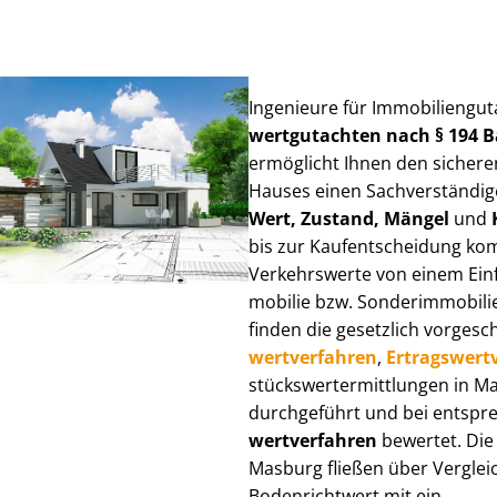
Ingenieure für Im­mo­bi­li­en­g
wert­gut­ach­ten nach § 194
ermöglicht Ihnen den sicheren
Hauses einen Sach­ver­stän­di­ge
Wert, Zustand, Mängel
und
bis zur Kauf­ent­schei­dung k
Verkehrswerte von einem Einfam
mo­bi­lie bzw. Sonderimmobilie e
finden die gesetzlich vor­ge­sc
wert­ver­fah­ren
,
Er­trags­wert­
stücks­wert­ermitt­lun­gen in
durchgeführt und bei entsprec
wert­ver­fah­ren
bewertet. Die 
Masburg fließen über Ver­gleich
Bodenrichtwert mit ein.