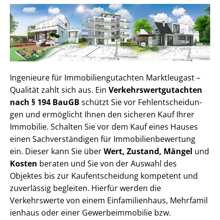
Ingenieure für Im­mo­bi­li­en­gut­ach­ten Marktleugast –
Qualität zahlt sich aus. Ein
Ver­kehrs­wert­gut­ach­ten
nach § 194 BauGB
schützt Sie vor Fehl­ent­schei­dun­
gen und ermöglicht Ihnen den sicheren Kauf Ihrer
Immobilie. Schalten Sie vor dem Kauf eines Hauses
einen Sach­ver­stän­di­gen für Im­mo­bi­li­en­be­wer­tung
ein. Dieser kann Sie über
Wert, Zustand, Mängel
und
Kosten
beraten und Sie von der Auswahl des
Objektes bis zur Kauf­ent­schei­dung kompetent und
zuverlässig begleiten. Hierfür werden die
Verkehrswerte von einem Einfamilienhaus, Mehr­fa­mi­l
i­en­haus oder einer Ge­wer­be­im­mo­bi­lie bzw.