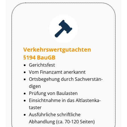
Ver­kehrs­wert­gut­ach­ten
§194 BauGB
Gerichtsfest
Vom Finanzamt anerkannt
Ortsbegehung durch Sach­ver­stän­
di­gen
Prüfung von Baulasten
Einsichtnahme in das Alt­las­ten­ka­
tas­ter
Ausführliche schriftliche
Abhandlung (ca. 70-120 Seiten)