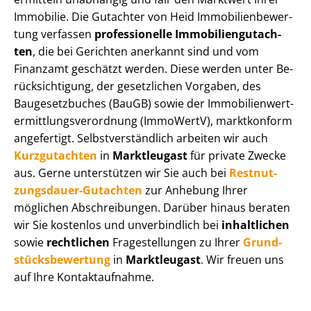
Immobilie. Die Gutachter von Heid Im­mo­bi­li­en­be­wer­
tung verfassen
professionelle Im­mo­bi­li­en­gut­ach­
ten
, die bei Gerichten anerkannt sind und vom
Finanzamt geschätzt werden. Diese werden unter Be­
rück­sich­ti­gung, der gesetzlichen Vorgaben, des
Baugesetzbuches (BauGB) sowie der Im­mo­bi­li­en­wert­
ermitt­lungs­ver­ord­nung (ImmoWertV), marktkonform
angefertigt. Selbst­ver­ständ­lich arbeiten wir auch
Kurzgutachten
in
Marktleugast
für private Zwecke
aus. Gerne unterstützen wir Sie auch bei
Rest­nut­
zungs­dau­er-Gutachten
zur Anhebung Ihrer
möglichen Abschreibungen. Darüber hinaus beraten
wir Sie kostenlos und unverbindlich bei
inhaltlichen
sowie
rechtlichen
Fragestellungen zu Ihrer
Grund­
stücks­be­wer­tung
in
Marktleugast
. Wir freuen uns
auf Ihre Kontaktaufnahme.