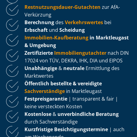
Rest­nut­zungs­dau­er-Gutachten
zur AfA-
Verkürzung
Berechnung
des
Verkehrswertes
bei
Erbschaft
und
Scheidung
Immobilien-Kaufberatung
in Marktleugast
& Umgebung
Zertifizierte
Im­mo­bi­li­en­gut­ach­ter
nach DIN
17024 von TÜV, DEKRA, IHK, DIA und EIPOS
Unabhängige
&
neutrale
Ermittlung des
Marktwertes
Öffentlich bestellte & vereidigte
Sachverständige
in Marktleugast
Fest­preis­ga­ran­tie
| transparent & fair |
keine versteckten Kosten
Kostenlose
&
unverbindliche Beratung
durch Sachverständige
Kurzfristige Be­sich­ti­gungs­ter­mi­ne
| auch
am Wochenende