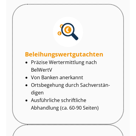
Be­lei­hungs­wert­gut­ach­ten
Präzise Wertermittlung nach
BelWertV
Von Banken anerkannt
Ortsbegehung durch Sach­ver­stän­
di­gen
Ausführliche schriftliche
Abhandlung (ca. 60-90 Seiten)