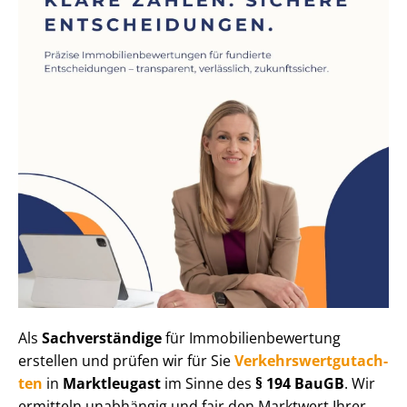
Als
Sachverständige
für Im­mo­bi­li­en­be­wer­tung
erstellen und prüfen wir für Sie
Ver­kehrs­wert­gut­ach­
ten
in
Marktleugast
im Sinne des
§ 194 BauGB
. Wir
ermitteln unabhängig und fair den Marktwert Ihrer