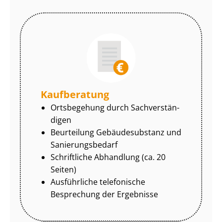
Kaufberatung
Ortsbegehung durch Sach­ver­stän­
di­gen
Beurteilung Gebäudesubstanz und
Sa­nie­rungs­be­darf
Schriftliche Abhandlung (ca. 20
Seiten)
Ausführliche telefonische
Besprechung der Ergebnisse