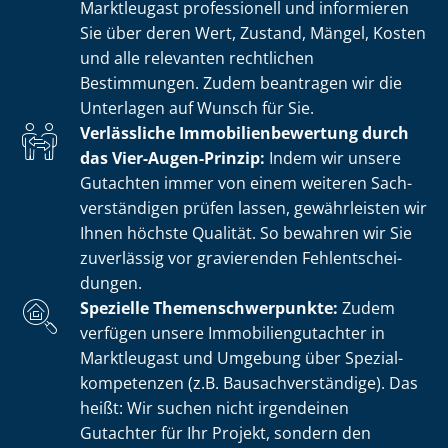
Marktleugast professionell und informieren
Sie über deren Wert, Zustand, Mängel, Kosten
und alle relevanten rechtlichen
Bestimmungen. Zudem beantragen wir die
Unterlagen auf Wunsch für Sie.
Verlässliche Im­mo­bi­li­en­be­wer­tung durch
das Vier-Augen-Prinzip:
Indem wir unsere
Gutachten immer von einem weiteren Sach­
ver­stän­di­gen prüfen lassen, gewährleisten wir
Ihnen höchste Qualität. So bewahren wir Sie
zuverlässig vor gravierenden Fehl­ent­schei­
dun­gen.
Spezielle The­men­schwer­punk­te:
Zudem
verfügen unsere Im­mo­bi­li­en­gut­ach­ter in
Marktleugast und Umgebung über Spe­zi­al­
kom­pe­ten­zen (z.B. Bau­sach­ver­stän­di­ge). Das
heißt: Wir suchen nicht irgendeinen
Gutachter für Ihr Projekt, sondern den