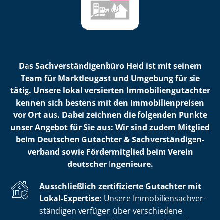
Das Sach­ver­stän­di­gen­bü­ro Heid ist mit seinem
Team für Marktleugast und Umgebung für sie
tätig. Unsere lokal versierten Im­mo­bi­li­en­gut­ach­ter
kennen sich bestens mit den Im­mo­bi­li­en­prei­sen
vor Ort aus. Dabei zeichnen die folgenden Punkte
unser Angebot für Sie aus: Wir sind zudem Mitglied
beim Deutschen Gutachter & Sach­ver­stän­di­gen­
ver­band sowie Fördermitglied beim Verein
deutscher Ingenieure.
Ausschließlich zertifizierte Gutachter mit
Lokal-Expertise:
Unsere Im­mo­bi­li­en­sach­ver­
stän­di­gen verfügen über verschiedene