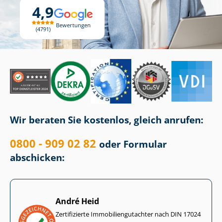
4,9
Bewertungen
4791
Wir beraten Sie kostenlos, gleich anrufen:
0800 - 909 02 82
oder Formular
abschicken:
André Heid
Zertifizierte Im­mo­bi­li­en­gut­ach­ter nach DIN 17024