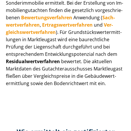
Sonderimmobilie ermittelt. Bei der Erstellung von Im­
mo­bi­li­en­gut­ach­ten finden die gesetzlich vor­ge­schrie­
be­nen
Be­wer­tungs­ver­fah­ren
Anwendung (
Sach­
wert­ver­fah­ren
,
Er­trags­wert­ver­fah­ren
und
Ver­
gleichs­wert­ver­fah­ren
). Für Grund­stücks­wert­ermitt­
lun­gen in Marktleugast wird eine baurechtliche
Prüfung der Liegenschaft durchgeführt und bei
entsprechendem Ent­wick­lungs­po­ten­zi­al nach dem
Re­si­du­al­wert­ver­fah­ren
bewertet. Die aktuellen
Marktdaten des Gut­ach­ter­aus­schus­ses Marktleugast
fließen über Ver­gleichs­prei­se in die Ge­bäu­de­wert­
ermitt­lung sowie den Bodenrichtwert mit ein.