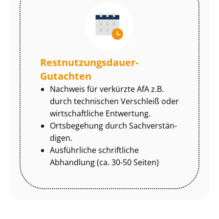
Rest­nut­zungs­dau­er-
Gutachten
Nachweis für verkürzte AfA z.B.
durch technischen Verschleiß oder
wirtschaftliche Entwertung.
Ortsbegehung durch Sach­ver­stän­
di­gen.
Ausführliche schriftliche
Abhandlung (ca. 30-50 Seiten)