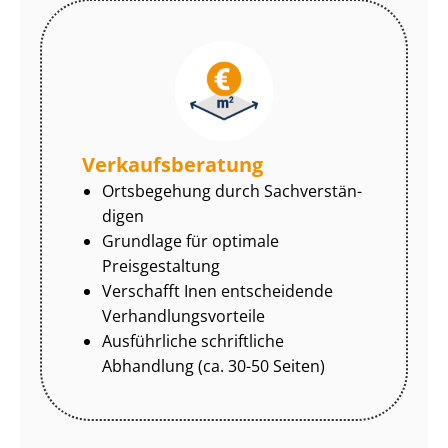
Ver­kaufs­be­ra­tung
Ortsbegehung durch Sach­ver­stän­
di­gen
Grundlage für optimale
Preisgestaltung
Verschafft Inen entscheidende
Ver­hand­lungs­vor­tei­le
Ausführliche schriftliche
Abhandlung (ca. 30-50 Seiten)