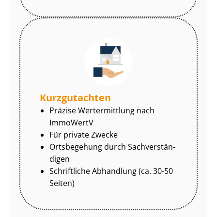
Kurzgutachten
Präzise Wertermittlung nach
ImmoWertV
Für private Zwecke
Ortsbegehung durch Sach­ver­stän­
di­gen
Schriftliche Abhandlung (ca. 30-50
Seiten)