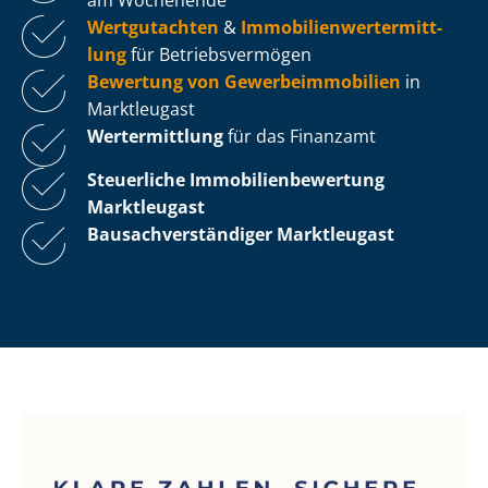
Wertgutachten
&
Im­mo­bi­li­en­wert­ermitt­
lung
für Be­triebs­ver­mö­gen
Bewertung von Ge­wer­be­im­mo­bi­li­en
in
Marktleugast
Wertermittlung
für das Finanzamt
Steuerliche Im­mo­bi­li­en­be­wer­tung
Marktleugast
Bau­sach­ver­stän­di­ger Marktleugast