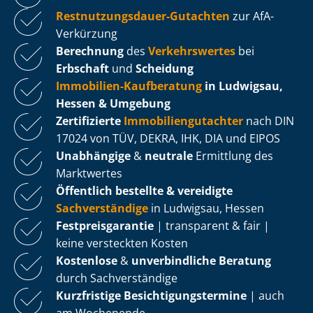
Rest­nut­zungs­dau­er-Gutachten
zur AfA-
Verkürzung
Berechnung
des
Verkehrswertes
bei
Erbschaft
und
Scheidung
Immobilien-Kaufberatung
in Ludwigsau,
Hessen & Umgebung
Zertifizierte
Im­mo­bi­li­en­gut­ach­ter
nach DIN
17024 von TÜV, DEKRA, IHK, DIA und EIPOS
Unabhängige
&
neutrale
Ermittlung des
Marktwertes
Öffentlich bestellte & vereidigte
Sachverständige
in Ludwigsau, Hessen
Fest­preis­ga­ran­tie
| transparent & fair |
keine versteckten Kosten
Kostenlose
&
unverbindliche Beratung
durch Sachverständige
Kurzfristige Be­sich­ti­gungs­ter­mi­ne
| auch
am Wochenende