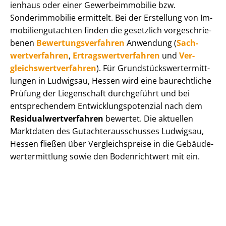
i­en­haus oder einer Ge­wer­be­im­mo­bi­lie bzw.
Sonderimmobilie ermittelt. Bei der Erstellung von Im­
mo­bi­li­en­gut­ach­ten finden die gesetzlich vor­ge­schrie­
be­nen
Be­wer­tungs­ver­fah­ren
Anwendung (
Sach­
wert­ver­fah­ren
,
Er­trags­wert­ver­fah­ren
und
Ver­
gleichs­wert­ver­fah­ren
). Für Grund­stücks­wert­ermitt­
lun­gen in Ludwigsau, Hessen wird eine baurechtliche
Prüfung der Liegenschaft durchgeführt und bei
entsprechendem Ent­wick­lungs­po­ten­zi­al nach dem
Re­si­du­al­wert­ver­fah­ren
bewertet. Die aktuellen
Marktdaten des Gut­ach­ter­aus­schus­ses Ludwigsau,
Hessen fließen über Ver­gleichs­prei­se in die Ge­bäu­de­
wert­ermitt­lung sowie den Bodenrichtwert mit ein.