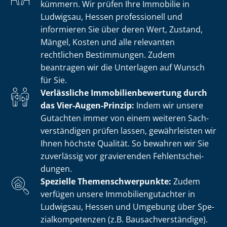
kümmern. Wir prüfen Ihre Immobilie in
Ludwigsau, Hessen professionell und
informieren Sie über deren Wert, Zustand,
Mängel, Kosten und alle relevanten
rechtlichen Bestimmungen. Zudem
beantragen wir die Unterlagen auf Wunsch
für Sie.
Verlässliche Im­mo­bi­li­en­be­wer­tung durch
das Vier-Augen-Prinzip:
Indem wir unsere
Gutachten immer von einem weiteren Sach­
ver­stän­di­gen prüfen lassen, gewährleisten wir
Ihnen höchste Qualität. So bewahren wir Sie
zuverlässig vor gravierenden Fehl­ent­schei­
dun­gen.
Spezielle The­men­schwer­punk­te:
Zudem
verfügen unsere Im­mo­bi­li­en­gut­ach­ter in
Ludwigsau, Hessen und Umgebung über Spe­
zi­al­kom­pe­ten­zen (z.B. Bau­sach­ver­stän­di­ge).