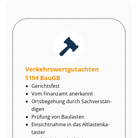
Ver­kehrs­wert­gut­ach­ten
§194 BauGB
Gerichtsfest
Vom Finanzamt anerkannt
Ortsbegehung durch Sach­ver­stän­
di­gen
Prüfung von Baulasten
Einsichtnahme in das Alt­las­ten­ka­
tas­ter