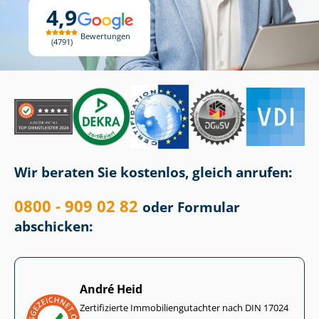
4,9
Bewertungen
4791
Wir beraten Sie kostenlos, gleich anrufen:
0800 - 909 02 82
oder Formular
abschicken:
André Heid
Zertifizierte Im­mo­bi­li­en­gut­ach­ter nach DIN 17024