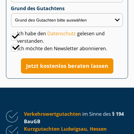
Grund des Gutachtens
Ich habe den
Datenschutz
gelesen und
verstanden.
Ich möchte den Newsletter abonnieren.
Jetzt kostenlos beraten lassen
Ver­kehrs­wert­gut­ach­ten
im Sinne des
§ 194
BauGB
Kurzgutachten Ludwigsau, Hessen