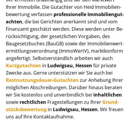
Ihrer Immobilie. Die Gutachter von Heid Im­mo­bi­li­en­
be­wer­tung verfassen
professionelle Im­mo­bi­li­en­gut­
ach­ten
, die bei Gerichten anerkannt sind und vom
Finanzamt geschätzt werden. Diese werden unter Be­
rück­sich­ti­gung, der gesetzlichen Vorgaben, des
Baugesetzbuches (BauGB) sowie der Im­mo­bi­li­en­wert­
ermitt­lungs­ver­ord­nung (ImmoWertV), marktkonform
angefertigt. Selbst­ver­ständ­lich arbeiten wir auch
Kurzgutachten
in
Ludwigsau, Hessen
für private
Zwecke aus. Gerne unterstützen wir Sie auch bei
Rest­nut­zungs­dau­er-Gutachten
zur Anhebung Ihrer
möglichen Abschreibungen. Darüber hinaus beraten
wir Sie kostenlos und unverbindlich bei
inhaltlichen
sowie
rechtlichen
Fragestellungen zu Ihrer
Grund­
stücks­be­wer­tung
in
Ludwigsau, Hessen
. Wir freuen
uns auf Ihre Kontaktaufnahme.