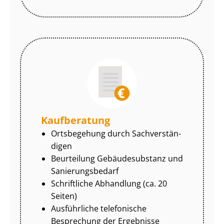
Kaufberatung
Ortsbegehung durch Sach­ver­stän­
di­gen
Beurteilung Gebäudesubstanz und
Sa­nie­rungs­be­darf
Schriftliche Abhandlung (ca. 20
Seiten)
Ausführliche telefonische
Besprechung der Ergebnisse