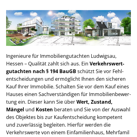
Ingenieure für Im­mo­bi­li­en­gut­ach­ten Ludwigsau,
Hessen – Qualität zahlt sich aus. Ein
Ver­kehrs­wert­
gut­ach­ten nach § 194 BauGB
schützt Sie vor Fehl­
ent­schei­dun­gen und ermöglicht Ihnen den sicheren
Kauf Ihrer Immobilie. Schalten Sie vor dem Kauf eines
Hauses einen Sach­ver­stän­di­gen für Im­mo­bi­li­en­be­wer­
tung ein. Dieser kann Sie über
Wert, Zustand,
Mängel
und
Kosten
beraten und Sie von der Auswahl
des Objektes bis zur Kauf­ent­schei­dung kompetent
und zuverlässig begleiten. Hierfür werden die
Verkehrswerte von einem Einfamilienhaus, Mehr­fa­mi­l