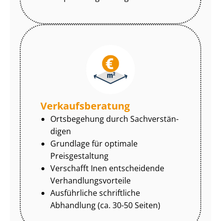
Ver­kaufs­be­ra­tung
Ortsbegehung durch Sach­ver­stän­
di­gen
Grundlage für optimale
Preisgestaltung
Verschafft Inen entscheidende
Ver­hand­lungs­vor­tei­le
Ausführliche schriftliche
Abhandlung (ca. 30-50 Seiten)