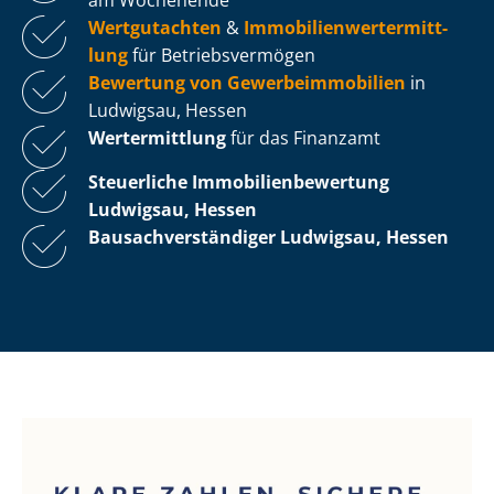
Wertgutachten
&
Im­mo­bi­li­en­wert­ermitt­
lung
für Be­triebs­ver­mö­gen
Bewertung von Ge­wer­be­im­mo­bi­li­en
in
Ludwigsau, Hessen
Wertermittlung
für das Finanzamt
Steuerliche Im­mo­bi­li­en­be­wer­tung
Ludwigsau, Hessen
Bau­sach­ver­stän­di­ger Ludwigsau, Hessen