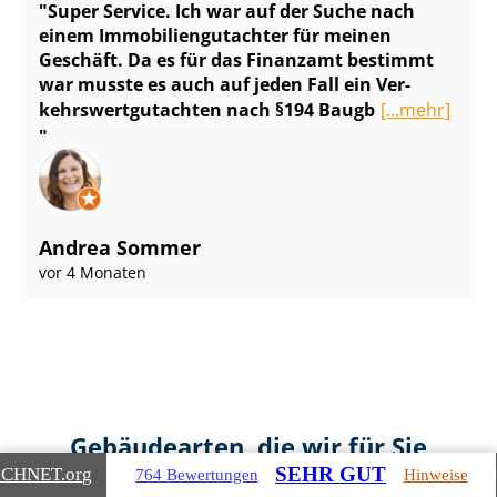
Super Service. Ich war auf der Suche nach
einem Im­mo­bi­li­en­gut­ach­ter für meinen
Geschäft. Da es für das Finanzamt bestimmt
war musste es auch auf jeden Fall ein Ver­
kehrs­wert­gut­ach­ten nach §194 Baugb
[...mehr]
Andrea Sommer
vor 4 Monaten
Gebäudearten, die wir für Sie
SEHR GUT
ICHNET
.org
bewerten
764 Bewertungen
Hinweise