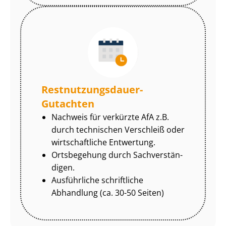
Rest­nut­zungs­dau­er-
Gutachten
Nachweis für verkürzte AfA z.B.
durch technischen Verschleiß oder
wirtschaftliche Entwertung.
Ortsbegehung durch Sach­ver­stän­
di­gen.
Ausführliche schriftliche
Abhandlung (ca. 30-50 Seiten)