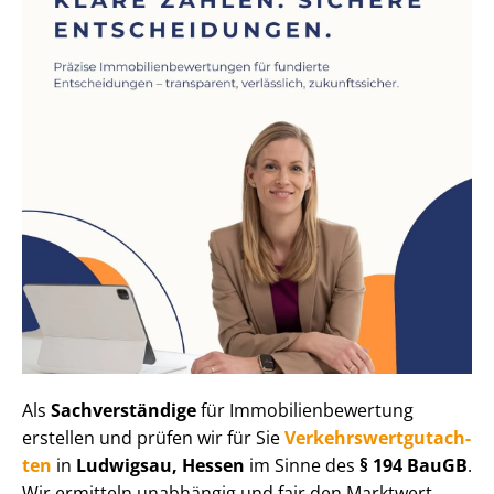
Als
Sachverständige
für Im­mo­bi­li­en­be­wer­tung
erstellen und prüfen wir für Sie
Ver­kehrs­wert­gut­ach­
ten
in
Ludwigsau, Hessen
im Sinne des
§ 194 BauGB
.
Wir ermitteln unabhängig und fair den Marktwert