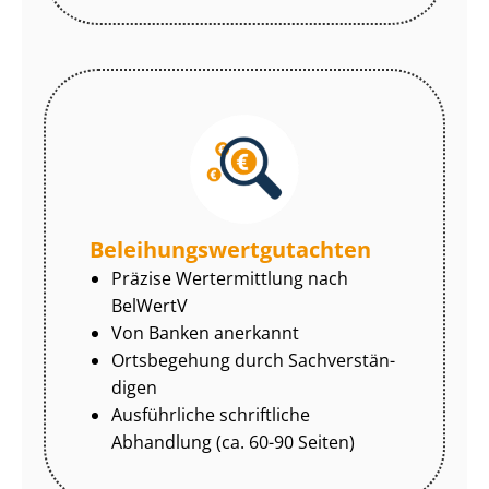
Be­lei­hungs­wert­gut­ach­ten
Präzise Wertermittlung nach
BelWertV
Von Banken anerkannt
Ortsbegehung durch Sach­ver­stän­
di­gen
Ausführliche schriftliche
Abhandlung (ca. 60-90 Seiten)