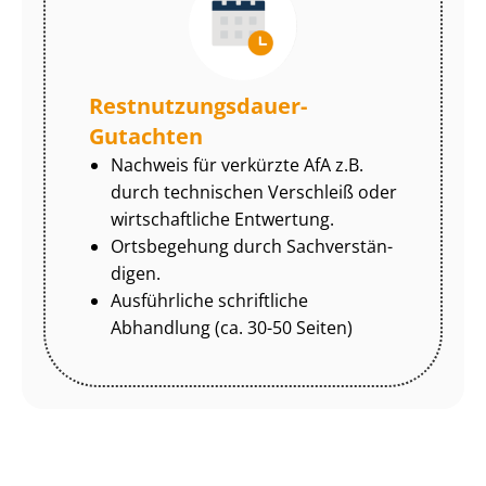
Rest­nut­zungs­dau­er-
Gutachten
Nachweis für verkürzte AfA z.B.
durch technischen Verschleiß oder
wirtschaftliche Entwertung.
Ortsbegehung durch Sach­ver­stän­
di­gen.
Ausführliche schriftliche
Abhandlung (ca. 30-50 Seiten)