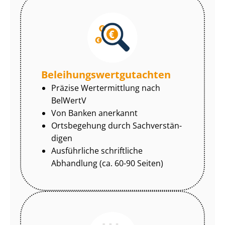
Be­lei­hungs­wert­gut­ach­ten
Präzise Wertermittlung nach
BelWertV
Von Banken anerkannt
Ortsbegehung durch Sach­ver­stän­
di­gen
Ausführliche schriftliche
Abhandlung (ca. 60-90 Seiten)