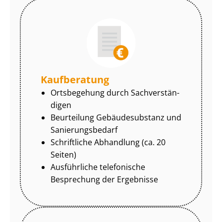
Kaufberatung
Ortsbegehung durch Sach­ver­stän­
di­gen
Beurteilung Gebäudesubstanz und
Sa­nie­rungs­be­darf
Schriftliche Abhandlung (ca. 20
Seiten)
Ausführliche telefonische
Besprechung der Ergebnisse