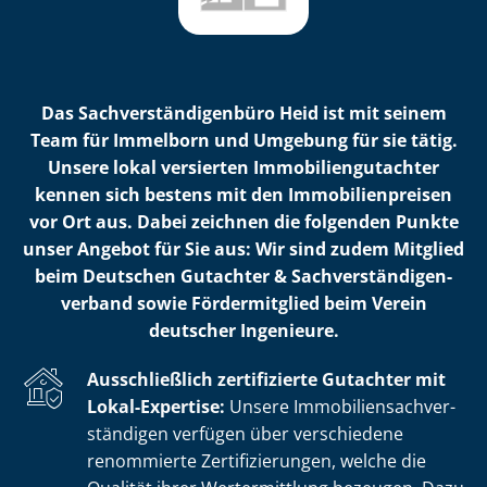
Das Sach­ver­stän­di­gen­bü­ro Heid ist mit seinem
Team für Immelborn und Umgebung für sie tätig.
Unsere lokal versierten Im­mo­bi­li­en­gut­ach­ter
kennen sich bestens mit den Im­mo­bi­li­en­prei­sen
vor Ort aus. Dabei zeichnen die folgenden Punkte
unser Angebot für Sie aus: Wir sind zudem Mitglied
beim Deutschen Gutachter & Sach­ver­stän­di­gen­
ver­band sowie Fördermitglied beim Verein
deutscher Ingenieure.
Ausschließlich zertifizierte Gutachter mit
Lokal-Expertise:
Unsere Im­mo­bi­li­en­sach­ver­
stän­di­gen verfügen über verschiedene
renommierte Zer­ti­fi­zie­run­gen, welche die