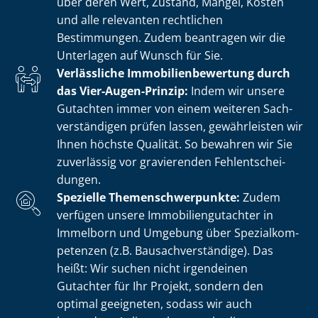
über deren Wert, Zustand, Mängel, Kosten
und alle relevanten rechtlichen
Bestimmungen. Zudem beantragen wir die
Unterlagen auf Wunsch für Sie.
Verlässliche Im­mo­bi­li­en­be­wer­tung durch
das Vier-Augen-Prinzip:
Indem wir unsere
Gutachten immer von einem weiteren Sach­
ver­stän­di­gen prüfen lassen, gewährleisten wir
Ihnen höchste Qualität. So bewahren wir Sie
zuverlässig vor gravierenden Fehl­ent­schei­
dun­gen.
Spezielle The­men­schwer­punk­te:
Zudem
verfügen unsere Im­mo­bi­li­en­gut­ach­ter in
Immelborn und Umgebung über Spe­zi­al­kom­
pe­ten­zen (z.B. Bau­sach­ver­stän­di­ge). Das
heißt: Wir suchen nicht irgendeinen
Gutachter für Ihr Projekt, sondern den
optimal geeigneten, sodass wir auch