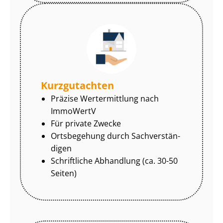
Kurzgutachten
Präzise Wertermittlung nach
ImmoWertV
Für private Zwecke
Ortsbegehung durch Sach­ver­stän­
di­gen
Schriftliche Abhandlung (ca. 30-50
Seiten)