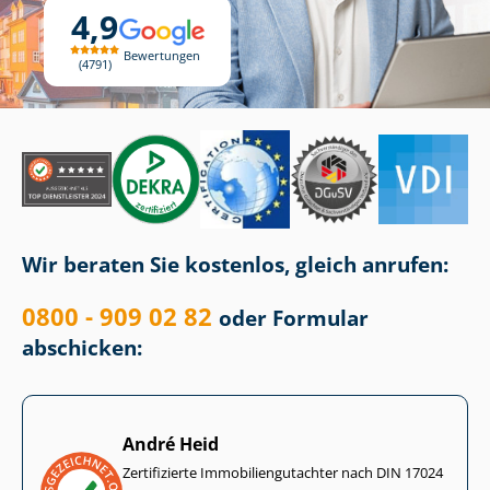
4,9
Bewertungen
4791
Wir beraten Sie kostenlos, gleich anrufen:
0800 - 909 02 82
oder Formular
abschicken:
André Heid
Zertifizierte Im­mo­bi­li­en­gut­ach­ter nach DIN 17024