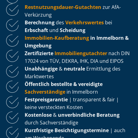
Rest­nut­zungs­dau­er-Gutachten
zur AfA-
Verkürzung
Berechnung
des
Verkehrswertes
bei
Erbschaft
und
Scheidung
Immobilien-Kaufberatung
in Immelborn &
Umgebung
Zertifizierte
Im­mo­bi­li­en­gut­ach­ter
nach DIN
17024 von TÜV, DEKRA, IHK, DIA und EIPOS
Unabhängige
&
neutrale
Ermittlung des
Marktwertes
Öffentlich bestellte & vereidigte
Sachverständige
in Immelborn
Fest­preis­ga­ran­tie
| transparent & fair |
keine versteckten Kosten
Kostenlose
&
unverbindliche Beratung
durch Sachverständige
Kurzfristige Be­sich­ti­gungs­ter­mi­ne
| auch
am Wochenende