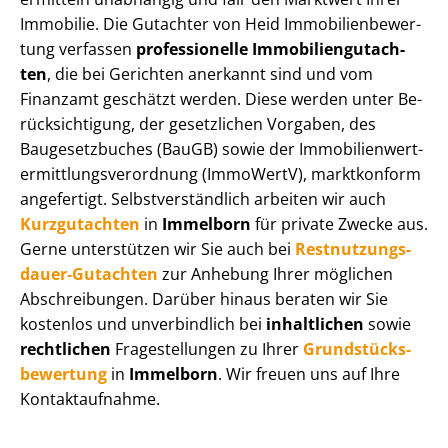
Immobilie. Die Gutachter von Heid Im­mo­bi­li­en­be­wer­
tung verfassen
professionelle Im­mo­bi­li­en­gut­ach­
ten
, die bei Gerichten anerkannt sind und vom
Finanzamt geschätzt werden. Diese werden unter Be­
rück­sich­ti­gung, der gesetzlichen Vorgaben, des
Baugesetzbuches (BauGB) sowie der Im­mo­bi­li­en­wert­
ermitt­lungs­ver­ord­nung (ImmoWertV), marktkonform
angefertigt. Selbst­ver­ständ­lich arbeiten wir auch
Kurzgutachten
in
Immelborn
für private Zwecke aus.
Gerne unterstützen wir Sie auch bei
Rest­nut­zungs­
dau­er-Gutachten
zur Anhebung Ihrer möglichen
Abschreibungen. Darüber hinaus beraten wir Sie
kostenlos und unverbindlich bei
inhaltlichen
sowie
rechtlichen
Fragestellungen zu Ihrer
Grund­stücks­
be­wer­tung
in
Immelborn
. Wir freuen uns auf Ihre
Kontaktaufnahme.