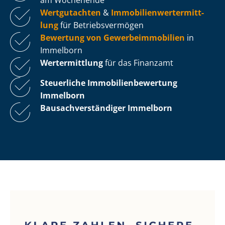
Wertgutachten
&
Im­mo­bi­li­en­wert­ermitt­
lung
für Be­triebs­ver­mö­gen
Bewertung von Ge­wer­be­im­mo­bi­li­en
in
Immelborn
Wertermittlung
für das Finanzamt
Steuerliche Im­mo­bi­li­en­be­wer­tung
Immelborn
Bau­sach­ver­stän­di­ger Immelborn