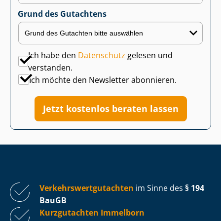
Grund des Gutachtens
Ich habe den
Datenschutz
gelesen und
verstanden.
Ich möchte den Newsletter abonnieren.
Jetzt kostenlos beraten lassen
Ver­kehrs­wert­gut­ach­ten
im Sinne des
§ 194
BauGB
Kurzgutachten Immelborn