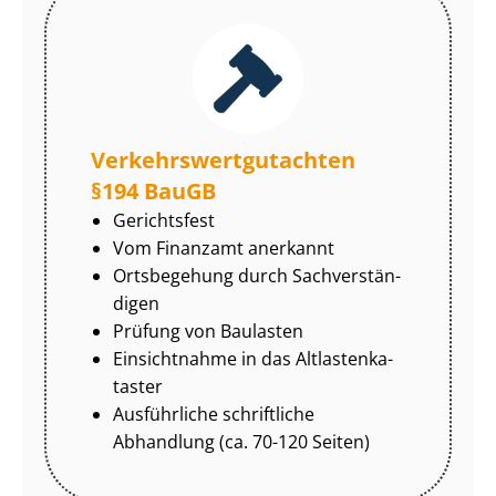
Ver­kehrs­wert­gut­ach­ten
§194 BauGB
Gerichtsfest
Vom Finanzamt anerkannt
Ortsbegehung durch Sach­ver­stän­
di­gen
Prüfung von Baulasten
Einsichtnahme in das Alt­las­ten­ka­
tas­ter
Ausführliche schriftliche
Abhandlung (ca. 70-120 Seiten)