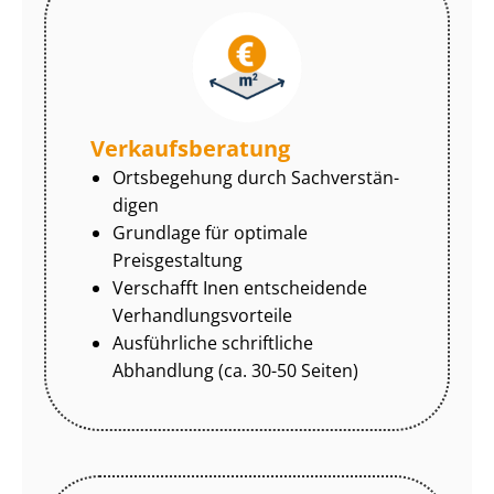
Ver­kaufs­be­ra­tung
Ortsbegehung durch Sach­ver­stän­
di­gen
Grundlage für optimale
Preisgestaltung
Verschafft Inen entscheidende
Ver­hand­lungs­vor­tei­le
Ausführliche schriftliche
Abhandlung (ca. 30-50 Seiten)