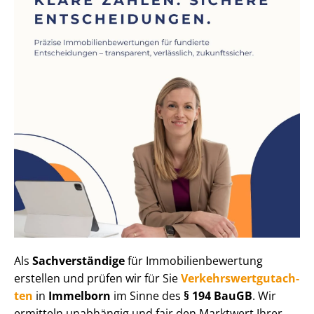
Als
Sachverständige
für Im­mo­bi­li­en­be­wer­tung
erstellen und prüfen wir für Sie
Ver­kehrs­wert­gut­ach­
ten
in
Immelborn
im Sinne des
§ 194 BauGB
. Wir
ermitteln unabhängig und fair den Marktwert Ihrer