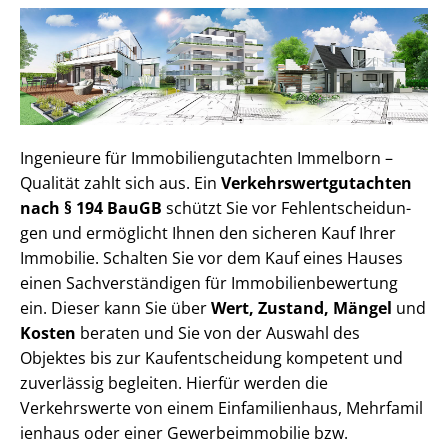
Ingenieure für Im­mo­bi­li­en­gut­ach­ten Immelborn –
Qualität zahlt sich aus. Ein
Ver­kehrs­wert­gut­ach­ten
nach § 194 BauGB
schützt Sie vor Fehl­ent­schei­dun­
gen und ermöglicht Ihnen den sicheren Kauf Ihrer
Immobilie. Schalten Sie vor dem Kauf eines Hauses
einen Sach­ver­stän­di­gen für Im­mo­bi­li­en­be­wer­tung
ein. Dieser kann Sie über
Wert, Zustand, Mängel
und
Kosten
beraten und Sie von der Auswahl des
Objektes bis zur Kauf­ent­schei­dung kompetent und
zuverlässig begleiten. Hierfür werden die
Verkehrswerte von einem Einfamilienhaus, Mehr­fa­mi­l
i­en­haus oder einer Ge­wer­be­im­mo­bi­lie bzw.