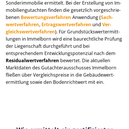
Sonderimmobilie ermittelt. Bei der Erstellung von Im­
mo­bi­li­en­gut­ach­ten finden die gesetzlich vor­ge­schrie­
be­nen
Be­wer­tungs­ver­fah­ren
Anwendung (
Sach­
wert­ver­fah­ren
,
Er­trags­wert­ver­fah­ren
und
Ver­
gleichs­wert­ver­fah­ren
). Für Grund­stücks­wert­ermitt­
lun­gen in Immelborn wird eine baurechtliche Prüfung
der Liegenschaft durchgeführt und bei
entsprechendem Ent­wick­lungs­po­ten­zi­al nach dem
Re­si­du­al­wert­ver­fah­ren
bewertet. Die aktuellen
Marktdaten des Gut­ach­ter­aus­schus­ses Immelborn
fließen über Ver­gleichs­prei­se in die Ge­bäu­de­wert­
ermitt­lung sowie den Bodenrichtwert mit ein.