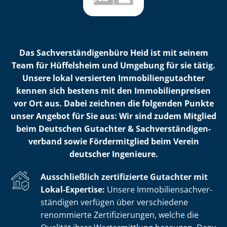
Das Sach­ver­stän­di­gen­bü­ro Heid ist mit seinem
Team für Hüffelsheim und Umgebung für sie tätig.
Unsere lokal versierten Im­mo­bi­li­en­gut­ach­ter
kennen sich bestens mit den Im­mo­bi­li­en­prei­sen
vor Ort aus. Dabei zeichnen die folgenden Punkte
unser Angebot für Sie aus: Wir sind zudem Mitglied
beim Deutschen Gutachter & Sach­ver­stän­di­gen­
ver­band sowie Fördermitglied beim Verein
deutscher Ingenieure.
Ausschließlich zertifizierte Gutachter mit
Lokal-Expertise:
Unsere Im­mo­bi­li­en­sach­ver­
stän­di­gen verfügen über verschiedene
renommierte Zer­ti­fi­zie­run­gen, welche die