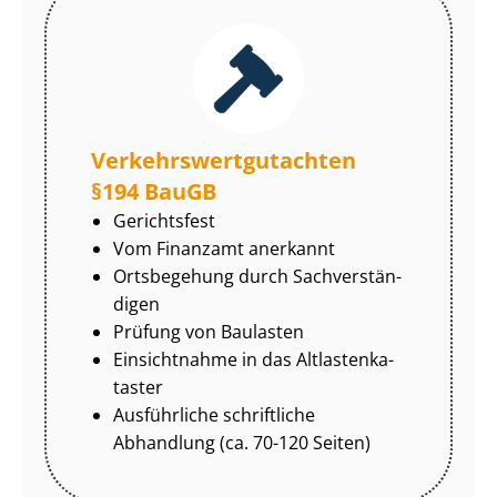
Ver­kehrs­wert­gut­ach­ten
§194 BauGB
Gerichtsfest
Vom Finanzamt anerkannt
Ortsbegehung durch Sach­ver­stän­
di­gen
Prüfung von Baulasten
Einsichtnahme in das Alt­las­ten­ka­
tas­ter
Ausführliche schriftliche
Abhandlung (ca. 70-120 Seiten)