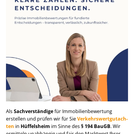
Als
Sachverständige
für Im­mo­bi­li­en­be­wer­tung
erstellen und prüfen wir für Sie
Ver­kehrs­wert­gut­ach­
ten
in
Hüffelsheim
im Sinne des
§ 194 BauGB
. Wir
ermitteln unabhängig und fair den Marktwert Ihrer