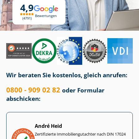
4,9
Bewertungen
4791
Wir beraten Sie kostenlos, gleich anrufen:
0800 - 909 02 82
oder Formular
abschicken:
André Heid
Zertifizierte Im­mo­bi­li­en­gut­ach­ter nach DIN 17024