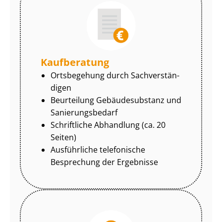
Kaufberatung
Ortsbegehung durch Sach­ver­stän­
di­gen
Beurteilung Gebäudesubstanz und
Sa­nie­rungs­be­darf
Schriftliche Abhandlung (ca. 20
Seiten)
Ausführliche telefonische
Besprechung der Ergebnisse