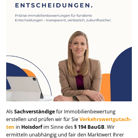
Als
Sachverständige
für Im­mo­bi­li­en­be­wer­tung
erstellen und prüfen wir für Sie
Ver­kehrs­wert­gut­ach­
ten
in
Hoisdorf
im Sinne des
§ 194 BauGB
. Wir
ermitteln unabhängig und fair den Marktwert Ihrer