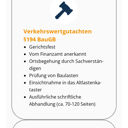
Ver­kehrs­wert­gut­ach­ten
§194 BauGB
Gerichtsfest
Vom Finanzamt anerkannt
Ortsbegehung durch Sach­ver­stän­
di­gen
Prüfung von Baulasten
Einsichtnahme in das Alt­las­ten­ka­
tas­ter
Ausführliche schriftliche
Abhandlung (ca. 70-120 Seiten)