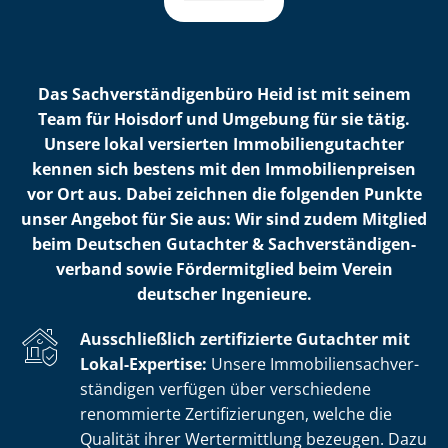
Das Sach­ver­stän­di­gen­bü­ro Heid ist mit seinem
Team für Hoisdorf und Umgebung für sie tätig.
Unsere lokal versierten Im­mo­bi­li­en­gut­ach­ter
kennen sich bestens mit den Im­mo­bi­li­en­prei­sen
vor Ort aus. Dabei zeichnen die folgenden Punkte
unser Angebot für Sie aus: Wir sind zudem Mitglied
beim Deutschen Gutachter & Sach­ver­stän­di­gen­
ver­band sowie Fördermitglied beim Verein
deutscher Ingenieure.
Ausschließlich zertifizierte Gutachter mit
Lokal-Expertise:
Unsere Im­mo­bi­li­en­sach­ver­
stän­di­gen verfügen über verschiedene
renommierte Zer­ti­fi­zie­run­gen, welche die
Qualität ihrer Wertermittlung bezeugen. Dazu