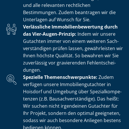
und alle relevanten rechtlichen
Bestimmungen. Zudem beantragen wir die
Unterlagen auf Wunsch für Sie.
Verlässliche Im­mo­bi­li­en­be­wer­tung durch
das Vier-Augen-Prinzip:
Indem wir unsere
Gutachten immer von einem weiteren Sach­
ver­stän­di­gen prüfen lassen, gewährleisten wir
Ihnen höchste Qualität. So bewahren wir Sie
zuverlässig vor gravierenden Fehl­ent­schei­
dun­gen.
Spezielle The­men­schwer­punk­te:
Zudem
verfügen unsere Im­mo­bi­li­en­gut­ach­ter in
Hoisdorf und Umgebung über Spe­zi­al­kom­pe­
ten­zen (z.B. Bau­sach­ver­stän­di­ge). Das heißt:
Wir suchen nicht irgendeinen Gutachter für
Ihr Projekt, sondern den optimal geeigneten,
sodass wir auch besondere Anliegen bestens
bedienen können.