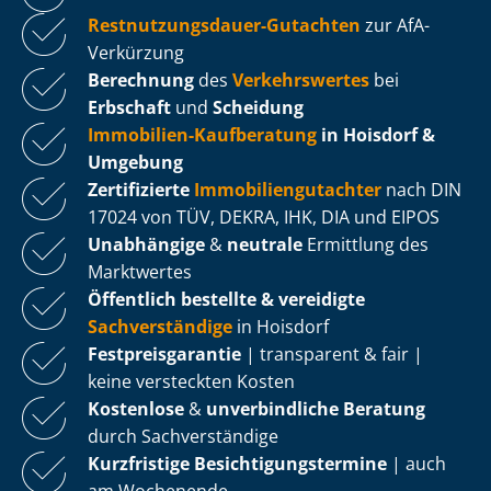
Rest­nut­zungs­dau­er-Gutachten
zur AfA-
Verkürzung
Berechnung
des
Verkehrswertes
bei
Erbschaft
und
Scheidung
Immobilien-Kaufberatung
in Hoisdorf &
Umgebung
Zertifizierte
Im­mo­bi­li­en­gut­ach­ter
nach DIN
17024 von TÜV, DEKRA, IHK, DIA und EIPOS
Unabhängige
&
neutrale
Ermittlung des
Marktwertes
Öffentlich bestellte & vereidigte
Sachverständige
in Hoisdorf
Fest­preis­ga­ran­tie
| transparent & fair |
keine versteckten Kosten
Kostenlose
&
unverbindliche Beratung
durch Sachverständige
Kurzfristige Be­sich­ti­gungs­ter­mi­ne
| auch
am Wochenende