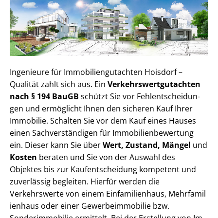
Ingenieure für Im­mo­bi­li­en­gut­ach­ten Hoisdorf –
Qualität zahlt sich aus. Ein
Ver­kehrs­wert­gut­ach­ten
nach § 194 BauGB
schützt Sie vor Fehl­ent­schei­dun­
gen und ermöglicht Ihnen den sicheren Kauf Ihrer
Immobilie. Schalten Sie vor dem Kauf eines Hauses
einen Sach­ver­stän­di­gen für Im­mo­bi­li­en­be­wer­tung
ein. Dieser kann Sie über
Wert, Zustand, Mängel
und
Kosten
beraten und Sie von der Auswahl des
Objektes bis zur Kauf­ent­schei­dung kompetent und
zuverlässig begleiten. Hierfür werden die
Verkehrswerte von einem Einfamilienhaus, Mehr­fa­mi­l
i­en­haus oder einer Ge­wer­be­im­mo­bi­lie bzw.