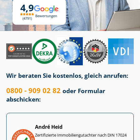
4,9
Bewertungen
4791
Wir beraten Sie kostenlos, gleich anrufen:
0800 - 909 02 82
oder Formular
abschicken:
André Heid
Zertifizierte Im­mo­bi­li­en­gut­ach­ter nach DIN 17024