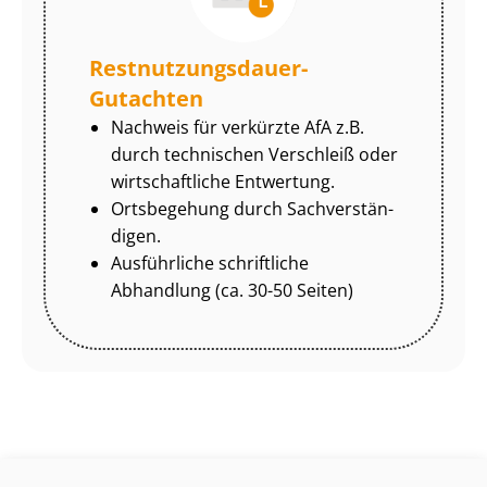
Rest­nut­zungs­dau­er-
Gutachten
Nachweis für verkürzte AfA z.B.
durch technischen Verschleiß oder
wirtschaftliche Entwertung.
Ortsbegehung durch Sach­ver­stän­
di­gen.
Ausführliche schriftliche
Abhandlung (ca. 30-50 Seiten)