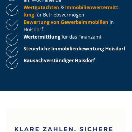
Wertgutachten
&
Im­mo­bi­li­en­wert­ermitt­
lung
für Be­triebs­ver­mö­gen
Bewertung von Ge­wer­be­im­mo­bi­li­en
in
Hoisdorf
Wertermittlung
für das Finanzamt
Steuerliche Im­mo­bi­li­en­be­wer­tung
Hoisdorf
Bau­sach­ver­stän­di­ger Hoisdorf