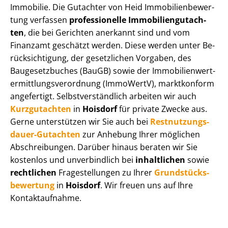
Immobilie. Die Gutachter von Heid Im­mo­bi­li­en­be­wer­
tung verfassen
professionelle Im­mo­bi­li­en­gut­ach­
ten
, die bei Gerichten anerkannt sind und vom
Finanzamt geschätzt werden. Diese werden unter Be­
rück­sich­ti­gung, der gesetzlichen Vorgaben, des
Baugesetzbuches (BauGB) sowie der Im­mo­bi­li­en­wert­
ermitt­lungs­ver­ord­nung (ImmoWertV), marktkonform
angefertigt. Selbst­ver­ständ­lich arbeiten wir auch
Kurzgutachten
in
Hoisdorf
für private Zwecke aus.
Gerne unterstützen wir Sie auch bei
Rest­nut­zungs­
dau­er-Gutachten
zur Anhebung Ihrer möglichen
Abschreibungen. Darüber hinaus beraten wir Sie
kostenlos und unverbindlich bei
inhaltlichen
sowie
rechtlichen
Fragestellungen zu Ihrer
Grund­stücks­
be­wer­tung
in
Hoisdorf
. Wir freuen uns auf Ihre
Kontaktaufnahme.