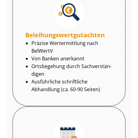
Be­lei­hungs­wert­gut­ach­ten
Präzise Wertermittlung nach
BelWertV
Von Banken anerkannt
Ortsbegehung durch Sach­ver­stän­
di­gen
Ausführliche schriftliche
Abhandlung (ca. 60-90 Seiten)