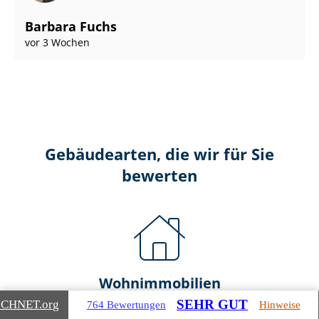
Barbara Fuchs
vor 3 Wochen
Gebäudearten, die wir für Sie
bewerten
Wohnimmobilien
SEHR GUT
ICHNET
.org
764 Bewertungen
Hinweise
Ein- und Zwei­fa­mi­li­en­häu­ser