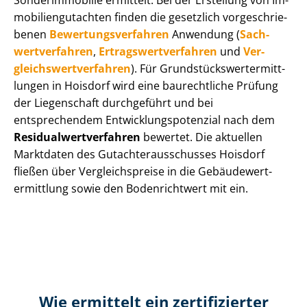
Sonderimmobilie ermittelt. Bei der Erstellung von Im­
mo­bi­li­en­gut­ach­ten finden die gesetzlich vor­ge­schrie­
be­nen
Be­wer­tungs­ver­fah­ren
Anwendung (
Sach­
wert­ver­fah­ren
,
Er­trags­wert­ver­fah­ren
und
Ver­
gleichs­wert­ver­fah­ren
). Für Grund­stücks­wert­ermitt­
lun­gen in Hoisdorf wird eine baurechtliche Prüfung
der Liegenschaft durchgeführt und bei
entsprechendem Ent­wick­lungs­po­ten­zi­al nach dem
Re­si­du­al­wert­ver­fah­ren
bewertet. Die aktuellen
Marktdaten des Gut­ach­ter­aus­schus­ses Hoisdorf
fließen über Ver­gleichs­prei­se in die Ge­bäu­de­wert­
ermitt­lung sowie den Bodenrichtwert mit ein.
Wie ermittelt ein zertifizierter