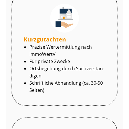
Kurzgutachten
Präzise Wertermittlung nach
ImmoWertV
Für private Zwecke
Ortsbegehung durch Sach­ver­stän­
di­gen
Schriftliche Abhandlung (ca. 30-50
Seiten)