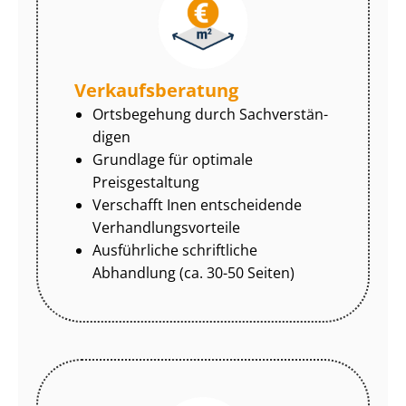
Ver­kaufs­be­ra­tung
Ortsbegehung durch Sach­ver­stän­
di­gen
Grundlage für optimale
Preisgestaltung
Verschafft Inen entscheidende
Ver­hand­lungs­vor­tei­le
Ausführliche schriftliche
Abhandlung (ca. 30-50 Seiten)