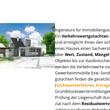
Ingenieure für Im­mo­bi­li­en­g
Ein
Ver­kehrs­wert­gut­ach­te
und ermöglicht Ihnen den sic
eines Hauses einen Sach­ver­stän
über
Wert, Zustand, Mängel
Objektes bis zur Kauf­ent­sch
werden die Verkehrswerte von 
Ge­wer­be­im­mo­bi­lie bzw. Son
gut­ach­ten finden die gesetzli
(
Sach­wert­ver­fah­ren
,
Er­trags
Grund­stücks­wert­ermitt­lun­
Prüfung der Liegenschaft dur
zi­al nach dem
Re­si­du­al­wert­
ach­ter­aus­schus­ses Hohenburg