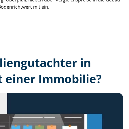
Bodenrichtwert mit ein.
lien­gutachter in
 einer Immobilie?