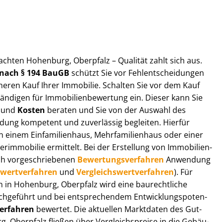
ut­ach­ten Hohenburg, Oberpfalz – Qualität zahlt sich aus.
n nach § 194 BauGB
schützt Sie vor Fehl­ent­schei­dun­gen
heren Kauf Ihrer Immobilie. Schalten Sie vor dem Kauf
­di­gen für Im­mo­bi­li­en­be­wer­tung ein. Dieser kann Sie
und
Kosten
beraten und Sie von der Auswahl des
ei­dung kompetent und zuverlässig begleiten. Hierfür
einem Einfamilienhaus, Mehr­fa­mi­li­en­haus oder einer
derimmobilie ermittelt. Bei der Erstellung von Im­mo­bi­li­en­
ch vor­ge­schrie­be­nen
Be­wer­tungs­ver­fah­ren
Anwendung
­wert­ver­fah­ren
und
Ver­gleichs­wert­ver­fah­ren
). Für
gen in Hohenburg, Oberpfalz wird eine baurechtliche
chgeführt und bei entsprechendem Ent­wick­lungs­po­ten­
ver­fah­ren
bewertet. Die aktuellen Marktdaten des Gut­
, Oberpfalz fließen über Ver­gleichs­prei­se in die Ge­bäu­