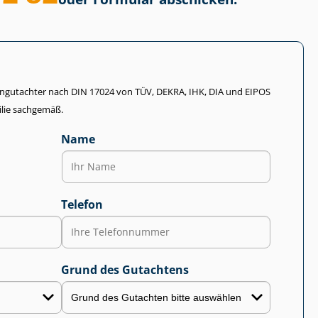
li­en­gut­ach­ter nach DIN 17024 von TÜV, DEKRA, IHK, DIA und EIPOS
lie sachgemäß.
Name
Telefon
Grund des Gutachtens