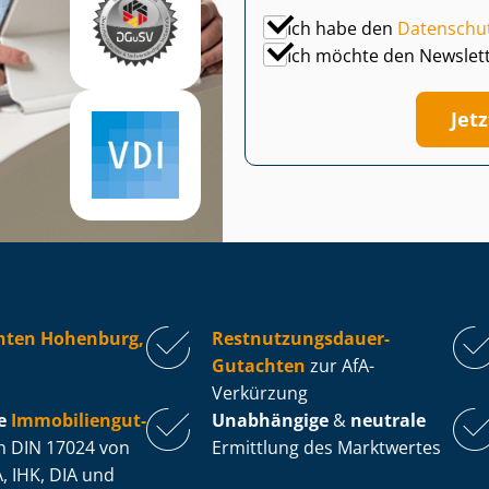
Ich habe den
Datenschu
Ich möchte den Newslet
Jet
hten Hohenburg,
Rest­nut­zungs­dau­er-
Gutachten
zur AfA-
Verkürzung
e
Im­mo­bi­li­en­gut­
Unabhängige
&
neutrale
 DIN 17024 von
Ermittlung des Marktwertes
, IHK, DIA und