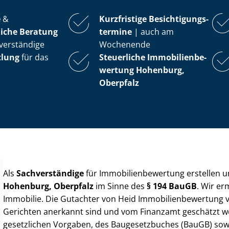
e
&
Kurzfristige Be­sich­ti­gungs­
iche Beratung
ter­mi­ne
| auch am
verständige
Wochenende
tlung
für das
Steuerliche Im­mo­bi­li­en­be­
wer­tung
Hohenburg,
Oberpfalz
Als
Sachverständige
für Im­mo­bi­li­en­be­wer­tung erstellen
Hohenburg, Oberpfalz
im Sinne des
§ 194 BauGB
. Wir er
Immobilie. Die Gutachter von Heid Im­mo­bi­li­en­be­wer­tung
Gerichten anerkannt sind und vom Finanzamt geschätzt werd
gesetzlichen Vorgaben, des Baugesetzbuches (BauGB) sowie de