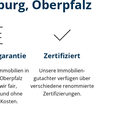
urg, Oberpfalz
garantie
Zertifiziert
mmobilien in
Unsere Immobilien­
Oberpfalz
gutachter verfügen über
ir fair,
verschiedene renommierte
 und ohne
Zer­ti­fi­zie­run­gen.
 Kosten.