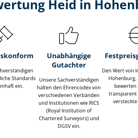
wertung Heid in Hohenb
s­konform
Unabhängige
Festpreis​
Gutachter
­ver­stän­di­gen
Den Wert von I
liche Standards
Hohenburg, 
Unsere Sach­ver­stän­di­gen
nhaft ein.
bewerten w
halten den Ehrencodex von
transparent
verschiedenen Verbänden
versteckte
und Institutionen wie RICS
(Royal Institution of
Chartered Surveyors) und
DGSV ein.