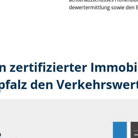
de­wert­ermitt­lung sowie den 
n zertifizierter Immobi
falz den Verkehrswert