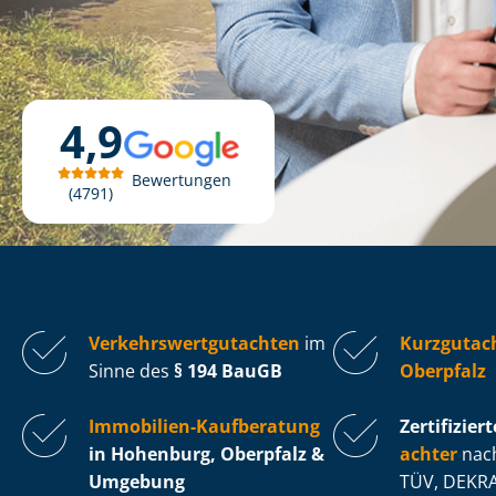
4,9
Bewertungen
4791
Ver­kehrs­wert­gut­ach­ten
im
Kurzgutac
Sinne des
§ 194 BauGB
Oberpfalz
Immobilien-Kaufberatung
Zertifiziert
in Hohenburg, Oberpfalz &
ach­ter
nach
Umgebung
TÜV, DEKRA