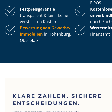
EIPOS
Fest­preis­ga­ran­tie
|
Kostenlos
transparent & fair | keine
unverbindl
versteckten Kosten
durch Sach
Bewertung von Ge­wer­be­
Wertermit
im­mo­bi­li­en
in Hohenburg,
Finanzamt
Oberpfalz