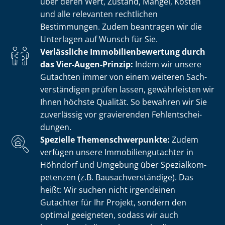
über deren Wert, Zustand, Mängel, Kosten
und alle relevanten rechtlichen
Bestimmungen. Zudem beantragen wir die
Unterlagen auf Wunsch für Sie.
Verlässliche Im­mo­bi­li­en­be­wer­tung durch
das Vier-Augen-Prinzip:
Indem wir unsere
Gutachten immer von einem weiteren Sach­
ver­stän­di­gen prüfen lassen, gewährleisten wir
Ihnen höchste Qualität. So bewahren wir Sie
zuverlässig vor gravierenden Fehl­ent­schei­
dun­gen.
Spezielle The­men­schwer­punk­te:
Zudem
verfügen unsere Im­mo­bi­li­en­gut­ach­ter in
Höhndorf und Umgebung über Spe­zi­al­kom­
pe­ten­zen (z.B. Bau­sach­ver­stän­di­ge). Das
heißt: Wir suchen nicht irgendeinen
Gutachter für Ihr Projekt, sondern den
optimal geeigneten, sodass wir auch