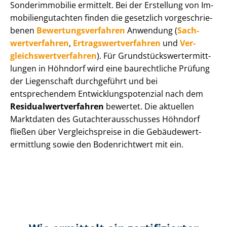
Sonderimmobilie ermittelt. Bei der Erstellung von Im­
mo­bi­li­en­gut­ach­ten finden die gesetzlich vor­ge­schrie­
be­nen
Be­wer­tungs­ver­fah­ren
Anwendung (
Sach­
wert­ver­fah­ren
,
Er­trags­wert­ver­fah­ren
und
Ver­
gleichs­wert­ver­fah­ren
). Für Grund­stücks­wert­ermitt­
lun­gen in Höhndorf wird eine baurechtliche Prüfung
der Liegenschaft durchgeführt und bei
entsprechendem Ent­wick­lungs­po­ten­zi­al nach dem
Re­si­du­al­wert­ver­fah­ren
bewertet. Die aktuellen
Marktdaten des Gut­ach­ter­aus­schus­ses Höhndorf
fließen über Ver­gleichs­prei­se in die Ge­bäu­de­wert­
ermitt­lung sowie den Bodenrichtwert mit ein.