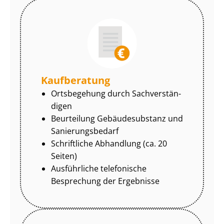
Kaufberatung
Ortsbegehung durch Sach­ver­stän­
di­gen
Beurteilung Gebäudesubstanz und
Sa­nie­rungs­be­darf
Schriftliche Abhandlung (ca. 20
Seiten)
Ausführliche telefonische
Besprechung der Ergebnisse