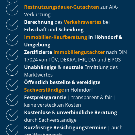
Rest­nut­zungs­dau­er-Gutachten
zur AfA-
Verkürzung
Berechnung
des
Verkehrswertes
bei
Erbschaft
und
Scheidung
Immobilien-Kaufberatung
in Höhndorf &
Umgebung
Zertifizierte
Im­mo­bi­li­en­gut­ach­ter
nach DIN
17024 von TÜV, DEKRA, IHK, DIA und EIPOS
Unabhängige
&
neutrale
Ermittlung des
Marktwertes
Öffentlich bestellte & vereidigte
Sachverständige
in Höhndorf
Fest­preis­ga­ran­tie
| transparent & fair |
keine versteckten Kosten
Kostenlose
&
unverbindliche Beratung
durch Sachverständige
Kurzfristige Be­sich­ti­gungs­ter­mi­ne
| auch
am Wochenende