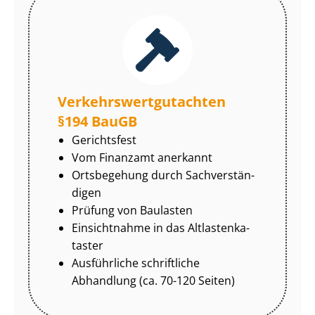
Ver­kehrs­wert­gut­ach­ten
§194 BauGB
Gerichtsfest
Vom Finanzamt anerkannt
Ortsbegehung durch Sach­ver­stän­
di­gen
Prüfung von Baulasten
Einsichtnahme in das Alt­las­ten­ka­
tas­ter
Ausführliche schriftliche
Abhandlung (ca. 70-120 Seiten)