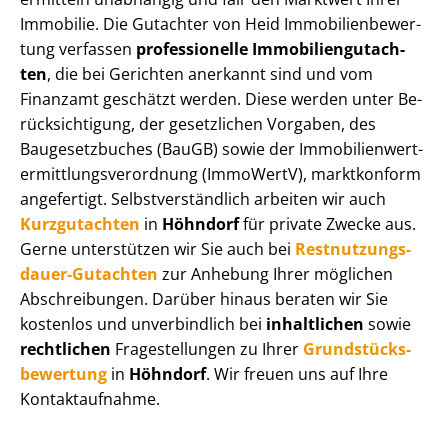
Immobilie. Die Gutachter von Heid Im­mo­bi­li­en­be­wer­
tung verfassen
professionelle Im­mo­bi­li­en­gut­ach­
ten
, die bei Gerichten anerkannt sind und vom
Finanzamt geschätzt werden. Diese werden unter Be­
rück­sich­ti­gung, der gesetzlichen Vorgaben, des
Baugesetzbuches (BauGB) sowie der Im­mo­bi­li­en­wert­
ermitt­lungs­ver­ord­nung (ImmoWertV), marktkonform
angefertigt. Selbst­ver­ständ­lich arbeiten wir auch
Kurzgutachten
in
Höhndorf
für private Zwecke aus.
Gerne unterstützen wir Sie auch bei
Rest­nut­zungs­
dau­er-Gutachten
zur Anhebung Ihrer möglichen
Abschreibungen. Darüber hinaus beraten wir Sie
kostenlos und unverbindlich bei
inhaltlichen
sowie
rechtlichen
Fragestellungen zu Ihrer
Grund­stücks­
be­wer­tung
in
Höhndorf
. Wir freuen uns auf Ihre
Kontaktaufnahme.