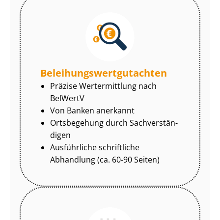
Be­lei­hungs­wert­gut­ach­ten
Präzise Wertermittlung nach
BelWertV
Von Banken anerkannt
Ortsbegehung durch Sach­ver­stän­
di­gen
Ausführliche schriftliche
Abhandlung (ca. 60-90 Seiten)