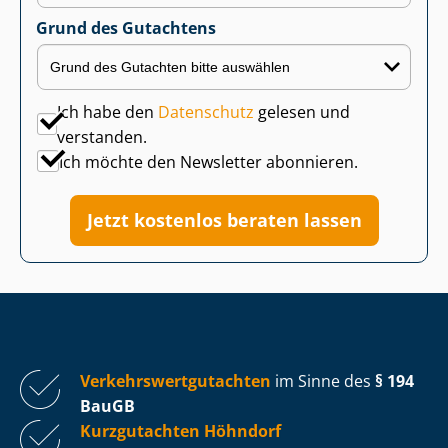
Grund des Gutachtens
Ich habe den
Datenschutz
gelesen und
verstanden.
Ich möchte den Newsletter abonnieren.
Jetzt kostenlos beraten lassen
Ver­kehrs­wert­gut­ach­ten
im Sinne des
§ 194
BauGB
Kurzgutachten Höhndorf