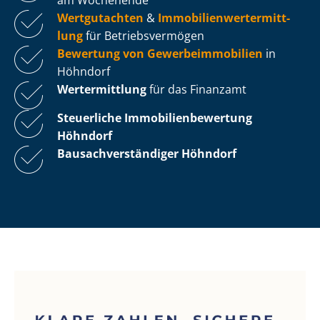
Wertgutachten
&
Im­mo­bi­li­en­wert­ermitt­
lung
für Be­triebs­ver­mö­gen
Bewertung von Ge­wer­be­im­mo­bi­li­en
in
Höhndorf
Wertermittlung
für das Finanzamt
Steuerliche Im­mo­bi­li­en­be­wer­tung
Höhndorf
Bau­sach­ver­stän­di­ger Höhndorf