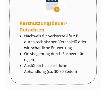
Rest­nut­zungs­dau­er-
Gutachten
Nachweis für verkürzte AfA z.B.
durch technischen Verschleiß oder
wirtschaftliche Entwertung.
Ortsbegehung durch Sach­ver­stän­
di­gen.
Ausführliche schriftliche
Abhandlung (ca. 30-50 Seiten)