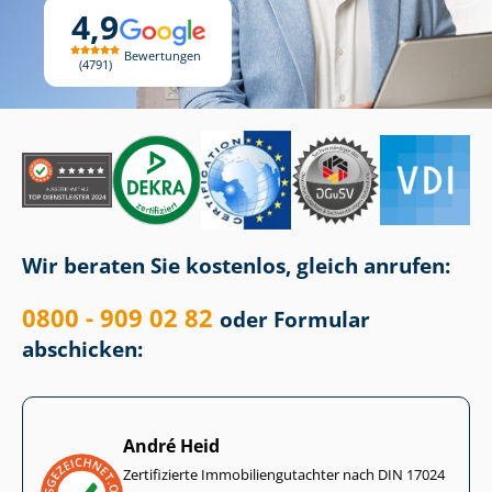
4,9
Bewertungen
4791
Wir beraten Sie kostenlos, gleich anrufen:
0800 - 909 02 82
oder Formular
abschicken:
André Heid
Zertifizierte Im­mo­bi­li­en­gut­ach­ter nach DIN 17024