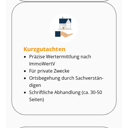
Kurzgutachten
Präzise Wertermittlung nach
ImmoWertV
Für private Zwecke
Ortsbegehung durch Sach­ver­stän­
di­gen
Schriftliche Abhandlung (ca. 30-50
Seiten)