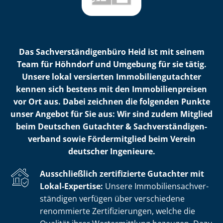
Das Sach­ver­stän­di­gen­bü­ro Heid ist mit seinem
Team für Höhndorf und Umgebung für sie tätig.
Unsere lokal versierten Im­mo­bi­li­en­gut­ach­ter
kennen sich bestens mit den Im­mo­bi­li­en­prei­sen
vor Ort aus. Dabei zeichnen die folgenden Punkte
unser Angebot für Sie aus: Wir sind zudem Mitglied
beim Deutschen Gutachter & Sach­ver­stän­di­gen­
ver­band sowie Fördermitglied beim Verein
deutscher Ingenieure.
Ausschließlich zertifizierte Gutachter mit
Lokal-Expertise:
Unsere Im­mo­bi­li­en­sach­ver­
stän­di­gen verfügen über verschiedene
renommierte Zer­ti­fi­zie­run­gen, welche die