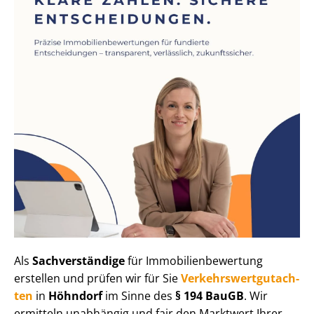
Als
Sachverständige
für Im­mo­bi­li­en­be­wer­tung
erstellen und prüfen wir für Sie
Ver­kehrs­wert­gut­ach­
ten
in
Höhndorf
im Sinne des
§ 194 BauGB
. Wir
ermitteln unabhängig und fair den Marktwert Ihrer