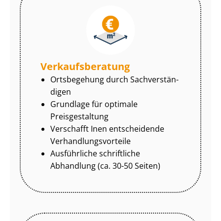
Ver­kaufs­be­ra­tung
Ortsbegehung durch Sach­ver­stän­
di­gen
Grundlage für optimale
Preisgestaltung
Verschafft Inen entscheidende
Ver­hand­lungs­vor­tei­le
Ausführliche schriftliche
Abhandlung (ca. 30-50 Seiten)