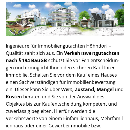
Ingenieure für Im­mo­bi­li­en­gut­ach­ten Höhndorf –
Qualität zahlt sich aus. Ein
Ver­kehrs­wert­gut­ach­ten
nach § 194 BauGB
schützt Sie vor Fehl­ent­schei­dun­
gen und ermöglicht Ihnen den sicheren Kauf Ihrer
Immobilie. Schalten Sie vor dem Kauf eines Hauses
einen Sach­ver­stän­di­gen für Im­mo­bi­li­en­be­wer­tung
ein. Dieser kann Sie über
Wert, Zustand, Mängel
und
Kosten
beraten und Sie von der Auswahl des
Objektes bis zur Kauf­ent­schei­dung kompetent und
zuverlässig begleiten. Hierfür werden die
Verkehrswerte von einem Einfamilienhaus, Mehr­fa­mi­l
i­en­haus oder einer Ge­wer­be­im­mo­bi­lie bzw.