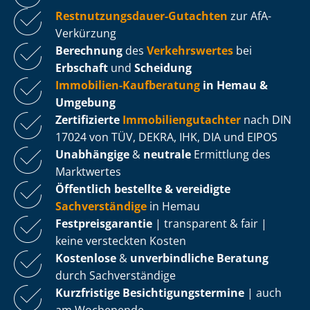
Rest­nut­zungs­dau­er-Gutachten
zur AfA-
Verkürzung
Berechnung
des
Verkehrswertes
bei
Erbschaft
und
Scheidung
Immobilien-Kaufberatung
in Hemau &
Umgebung
Zertifizierte
Im­mo­bi­li­en­gut­ach­ter
nach DIN
17024 von TÜV, DEKRA, IHK, DIA und EIPOS
Unabhängige
&
neutrale
Ermittlung des
Marktwertes
Öffentlich bestellte & vereidigte
Sachverständige
in Hemau
Fest­preis­ga­ran­tie
| transparent & fair |
keine versteckten Kosten
Kostenlose
&
unverbindliche Beratung
durch Sachverständige
Kurzfristige Be­sich­ti­gungs­ter­mi­ne
| auch
am Wochenende