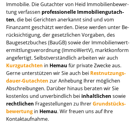
Immobilie. Die Gutachter von Heid Im­mo­bi­li­en­be­wer­
tung verfassen
professionelle Im­mo­bi­li­en­gut­ach­
ten
, die bei Gerichten anerkannt sind und vom
Finanzamt geschätzt werden. Diese werden unter Be­
rück­sich­ti­gung, der gesetzlichen Vorgaben, des
Baugesetzbuches (BauGB) sowie der Im­mo­bi­li­en­wert­
ermitt­lungs­ver­ord­nung (ImmoWertV), marktkonform
angefertigt. Selbst­ver­ständ­lich arbeiten wir auch
Kurzgutachten
in
Hemau
für private Zwecke aus.
Gerne unterstützen wir Sie auch bei
Rest­nut­zungs­
dau­er-Gutachten
zur Anhebung Ihrer möglichen
Abschreibungen. Darüber hinaus beraten wir Sie
kostenlos und unverbindlich bei
inhaltlichen
sowie
rechtlichen
Fragestellungen zu Ihrer
Grund­stücks­
be­wer­tung
in
Hemau
. Wir freuen uns auf Ihre
Kontaktaufnahme.