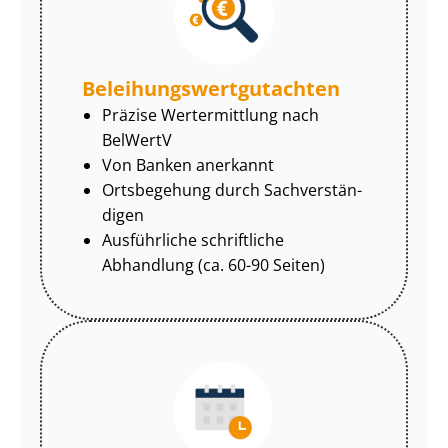
Be­lei­hungs­wert­gut­ach­ten
Präzise Wertermittlung nach
BelWertV
Von Banken anerkannt
Ortsbegehung durch Sach­ver­stän­
di­gen
Ausführliche schriftliche
Abhandlung (ca. 60-90 Seiten)