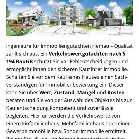
Ingenieure für Im­mo­bi­li­en­gut­ach­ten Hemau – Qualität
zahlt sich aus. Ein
Ver­kehrs­wert­gut­ach­ten nach §
194 BauGB
schützt Sie vor Fehl­ent­schei­dun­gen und
ermöglicht Ihnen den sicheren Kauf Ihrer Immobilie.
Schalten Sie vor dem Kauf eines Hauses einen Sach­
ver­stän­di­gen für Im­mo­bi­li­en­be­wer­tung ein. Dieser
kann Sie über
Wert, Zustand, Mängel
und
Kosten
beraten und Sie von der Auswahl des Objektes bis zur
Kauf­ent­schei­dung kompetent und zuverlässig
begleiten. Hierfür werden die Verkehrswerte von
einem Einfamilienhaus, Mehr­fa­mi­li­en­haus oder einer
Ge­wer­be­im­mo­bi­lie bzw. Sonderimmobilie ermittelt.