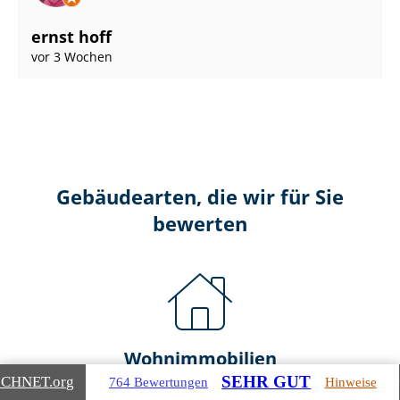
ernst hoff
vor 3 Wochen
Gebäudearten, die wir für Sie
bewerten
Wohnimmobilien
SEHR GUT
ICHNET
.org
764 Bewertungen
Hinweise
Ein- und Zwei­fa­mi­li­en­häu­ser