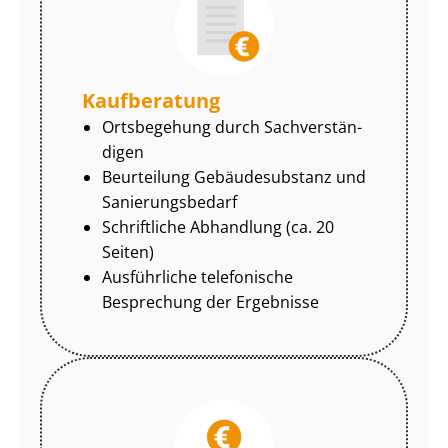
Kaufberatung
Ortsbegehung durch Sach­ver­stän­
di­gen
Beurteilung Gebäudesubstanz und
Sa­nie­rungs­be­darf
Schriftliche Abhandlung (ca. 20
Seiten)
Ausführliche telefonische
Besprechung der Ergebnisse