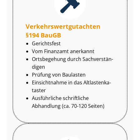
Ver­kehrs­wert­gut­ach­ten
§194 BauGB
Gerichtsfest
Vom Finanzamt anerkannt
Ortsbegehung durch Sach­ver­stän­
di­gen
Prüfung von Baulasten
Einsichtnahme in das Alt­las­ten­ka­
tas­ter
Ausführliche schriftliche
Abhandlung (ca. 70-120 Seiten)