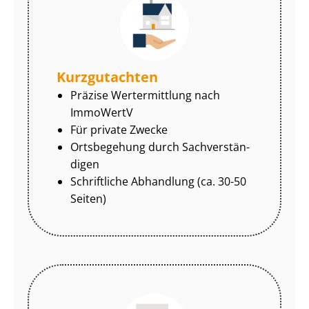
Kurzgutachten
Präzise Wertermittlung nach
ImmoWertV
Für private Zwecke
Ortsbegehung durch Sach­ver­stän­
di­gen
Schriftliche Abhandlung (ca. 30-50
Seiten)