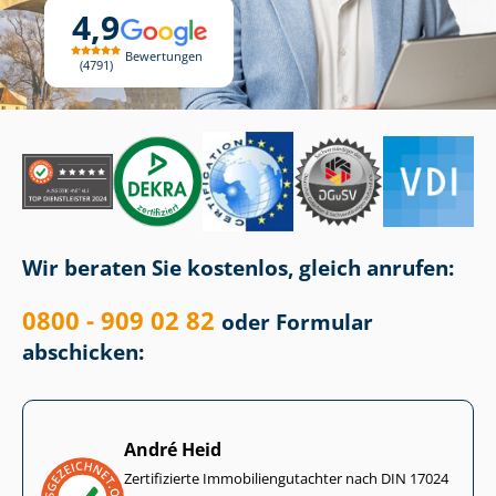
4,9
Bewertungen
4791
Wir beraten Sie kostenlos, gleich anrufen:
0800 - 909 02 82
oder Formular
abschicken:
André Heid
Zertifizierte Im­mo­bi­li­en­gut­ach­ter nach DIN 17024