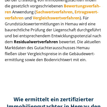
Bei der Erstellung von Im­mo­bi­li­en­gut­ach­ten finden
die gesetzlich vor­ge­schrie­be­nen
Be­wer­tungs­ver­fah­
ren
Anwendung (
Sach­wert­ver­fah­ren
,
Er­trags­wert­
ver­fah­ren
und
Ver­gleichs­wert­ver­fah­ren
). Für
Grund­stücks­wert­ermitt­lun­gen in Hemau wird eine
baurechtliche Prüfung der Liegenschaft durchgeführt
und bei entsprechendem Ent­wick­lungs­po­ten­zi­al nach
dem
Re­si­du­al­wert­ver­fah­ren
bewertet. Die aktuellen
Marktdaten des Gut­ach­ter­aus­schus­ses Hemau
fließen über Ver­gleichs­prei­se in die Ge­bäu­de­wert­
ermitt­lung sowie den Bodenrichtwert mit ein.
Wie ermittelt ein zertifizierter
Immobilien­gutachter in Hemau den