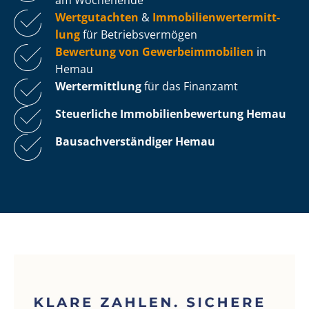
Wertgutachten
&
Im­mo­bi­li­en­wert­ermitt­
lung
für Be­triebs­ver­mö­gen
Bewertung von Ge­wer­be­im­mo­bi­li­en
in
Hemau
Wertermittlung
für das Finanzamt
Steuerliche Im­mo­bi­li­en­be­wer­tung
Hemau
Bau­sach­ver­stän­di­ger Hemau