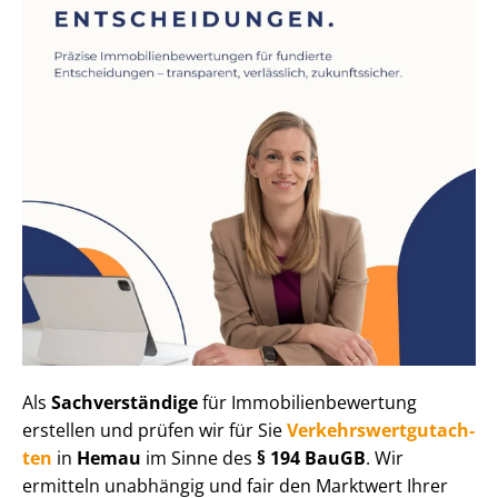
Als
Sachverständige
für Im­mo­bi­li­en­be­wer­tung
erstellen und prüfen wir für Sie
Ver­kehrs­wert­gut­ach­
ten
in
Hemau
im Sinne des
§ 194 BauGB
. Wir
ermitteln unabhängig und fair den Marktwert Ihrer