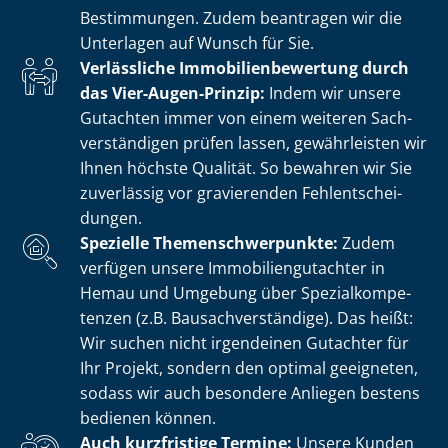
Bestimmungen. Zudem beantragen wir die
Unterlagen auf Wunsch für Sie.
Verlässliche Im­mo­bi­li­en­be­wer­tung durch
das Vier-Augen-Prinzip:
Indem wir unsere
Gutachten immer von einem weiteren Sach­
ver­stän­di­gen prüfen lassen, gewährleisten wir
Ihnen höchste Qualität. So bewahren wir Sie
zuverlässig vor gravierenden Fehl­ent­schei­
dun­gen.
Spezielle The­men­schwer­punk­te:
Zudem
verfügen unsere Im­mo­bi­li­en­gut­ach­ter in
Hemau und Umgebung über Spe­zi­al­kom­pe­
ten­zen (z.B. Bau­sach­ver­stän­di­ge). Das heißt:
Wir suchen nicht irgendeinen Gutachter für
Ihr Projekt, sondern den optimal geeigneten,
sodass wir auch besondere Anliegen bestens
bedienen können.
Auch kurzfristige Termine:
Unsere Kunden