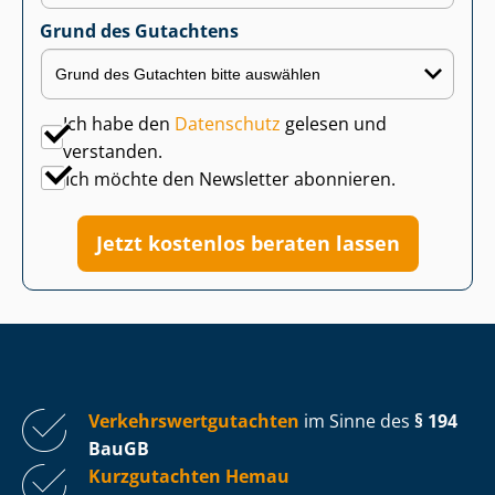
Grund des Gutachtens
Ich habe den
Datenschutz
gelesen und
verstanden.
Ich möchte den Newsletter abonnieren.
Jetzt kostenlos beraten lassen
Ver­kehrs­wert­gut­ach­ten
im Sinne des
§ 194
BauGB
Kurzgutachten Hemau