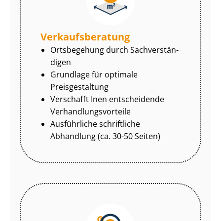
Ver­kaufs­be­ra­tung
Ortsbegehung durch Sach­ver­stän­
di­gen
Grundlage für optimale
Preisgestaltung
Verschafft Inen entscheidende
Ver­hand­lungs­vor­tei­le
Ausführliche schriftliche
Abhandlung (ca. 30-50 Seiten)