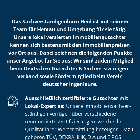
Das Sach­ver­stän­di­gen­bü­ro Heid ist mit seinem
Team für Hemau und Umgebung für sie tätig.
Unsere lokal versierten Im­mo­bi­li­en­gut­ach­ter
kennen sich bestens mit den Im­mo­bi­li­en­prei­sen
vor Ort aus. Dabei zeichnen die folgenden Punkte
unser Angebot für Sie aus: Wir sind zudem Mitglied
beim Deutschen Gutachter & Sach­ver­stän­di­gen­
ver­band sowie Fördermitglied beim Verein
deutscher Ingenieure.
Ausschließlich zertifizierte Gutachter mit
Lokal-Expertise:
Unsere Im­mo­bi­li­en­sach­ver­
stän­di­gen verfügen über verschiedene
renommierte Zer­ti­fi­zie­run­gen, welche die
Qualität ihrer Wertermittlung bezeugen. Dazu
gehören TÜV, DEKRA, IHK, DIA und EIPOS.