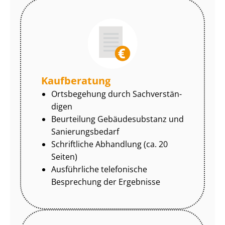
Kaufberatung
Ortsbegehung durch Sach­ver­stän­
di­gen
Beurteilung Gebäudesubstanz und
Sa­nie­rungs­be­darf
Schriftliche Abhandlung (ca. 20
Seiten)
Ausführliche telefonische
Besprechung der Ergebnisse