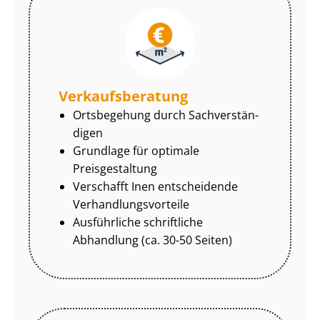
Ver­kaufs­be­ra­tung
Ortsbegehung durch Sach­ver­stän­
di­gen
Grundlage für optimale
Preisgestaltung
Verschafft Inen entscheidende
Ver­hand­lungs­vor­tei­le
Ausführliche schriftliche
Abhandlung (ca. 30-50 Seiten)