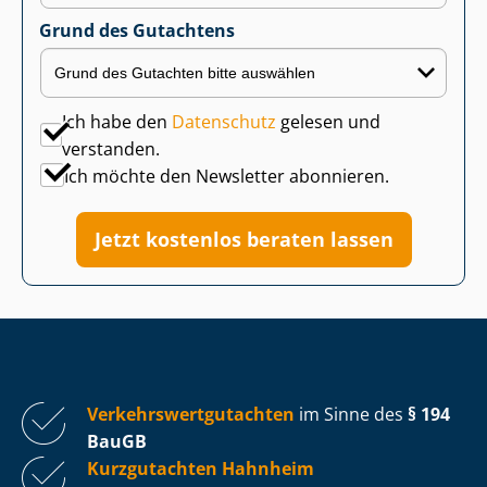
Grund des Gutachtens
Ich habe den
Datenschutz
gelesen und
verstanden.
Ich möchte den Newsletter abonnieren.
Jetzt kostenlos beraten lassen
Ver­kehrs­wert­gut­ach­ten
im Sinne des
§ 194
BauGB
Kurzgutachten Hahnheim