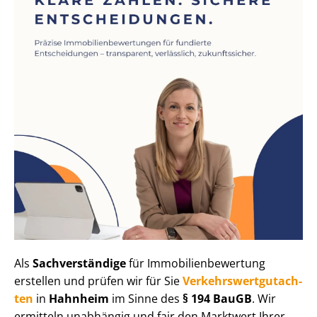
Als
Sachverständige
für Im­mo­bi­li­en­be­wer­tung
erstellen und prüfen wir für Sie
Ver­kehrs­wert­gut­ach­
ten
in
Hahnheim
im Sinne des
§ 194 BauGB
. Wir
ermitteln unabhängig und fair den Marktwert Ihrer