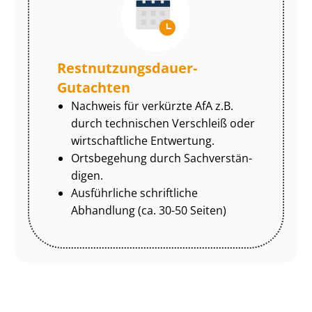
Rest­nut­zungs­dau­er-
Gutachten
Nachweis für verkürzte AfA z.B.
durch technischen Verschleiß oder
wirtschaftliche Entwertung.
Ortsbegehung durch Sach­ver­stän­
di­gen.
Ausführliche schriftliche
Abhandlung (ca. 30-50 Seiten)