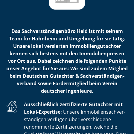
Das Sach­ver­stän­di­gen­bü­ro Heid ist mit seinem
Team für Hahnheim und Umgebung für sie tätig.
Unsere lokal versierten Im­mo­bi­li­en­gut­ach­ter
kennen sich bestens mit den Im­mo­bi­li­en­prei­sen
vor Ort aus. Dabei zeichnen die folgenden Punkte
unser Angebot für Sie aus: Wir sind zudem Mitglied
beim Deutschen Gutachter & Sach­ver­stän­di­gen­
ver­band sowie Fördermitglied beim Verein
deutscher Ingenieure.
Ausschließlich zertifizierte Gutachter mit
Lokal-Expertise:
Unsere Im­mo­bi­li­en­sach­ver­
stän­di­gen verfügen über verschiedene
renommierte Zer­ti­fi­zie­run­gen, welche die