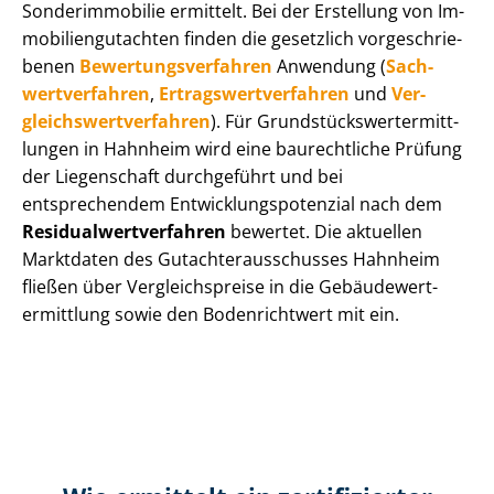
Sonderimmobilie ermittelt. Bei der Erstellung von Im­
mo­bi­li­en­gut­ach­ten finden die gesetzlich vor­ge­schrie­
be­nen
Be­wer­tungs­ver­fah­ren
Anwendung (
Sach­
wert­ver­fah­ren
,
Er­trags­wert­ver­fah­ren
und
Ver­
gleichs­wert­ver­fah­ren
). Für Grund­stücks­wert­ermitt­
lun­gen in Hahnheim wird eine baurechtliche Prüfung
der Liegenschaft durchgeführt und bei
entsprechendem Ent­wick­lungs­po­ten­zi­al nach dem
Re­si­du­al­wert­ver­fah­ren
bewertet. Die aktuellen
Marktdaten des Gut­ach­ter­aus­schus­ses Hahnheim
fließen über Ver­gleichs­prei­se in die Ge­bäu­de­wert­
ermitt­lung sowie den Bodenrichtwert mit ein.