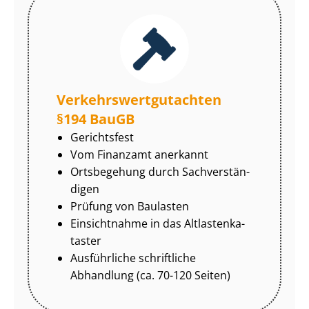
Ver­kehrs­wert­gut­ach­ten
§194 BauGB
Gerichtsfest
Vom Finanzamt anerkannt
Ortsbegehung durch Sach­ver­stän­
di­gen
Prüfung von Baulasten
Einsichtnahme in das Alt­las­ten­ka­
tas­ter
Ausführliche schriftliche
Abhandlung (ca. 70-120 Seiten)