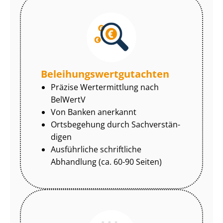
Be­lei­hungs­wert­gut­ach­ten
Präzise Wertermittlung nach
BelWertV
Von Banken anerkannt
Ortsbegehung durch Sach­ver­stän­
di­gen
Ausführliche schriftliche
Abhandlung (ca. 60-90 Seiten)