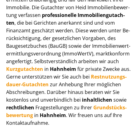
Immobilie. Die Gutachter von Heid Im­mo­bi­li­en­be­wer­
tung verfassen
professionelle Im­mo­bi­li­en­gut­ach­
ten
, die bei Gerichten anerkannt sind und vom
Finanzamt geschätzt werden. Diese werden unter Be­
rück­sich­ti­gung, der gesetzlichen Vorgaben, des
Baugesetzbuches (BauGB) sowie der Im­mo­bi­li­en­wert­
ermitt­lungs­ver­ord­nung (ImmoWertV), marktkonform
angefertigt. Selbst­ver­ständ­lich arbeiten wir auch
Kurzgutachten
in
Hahnheim
für private Zwecke aus.
Gerne unterstützen wir Sie auch bei
Rest­nut­zungs­
dau­er-Gutachten
zur Anhebung Ihrer möglichen
Abschreibungen. Darüber hinaus beraten wir Sie
kostenlos und unverbindlich bei
inhaltlichen
sowie
rechtlichen
Fragestellungen zu Ihrer
Grund­stücks­
be­wer­tung
in
Hahnheim
. Wir freuen uns auf Ihre
Kontaktaufnahme.