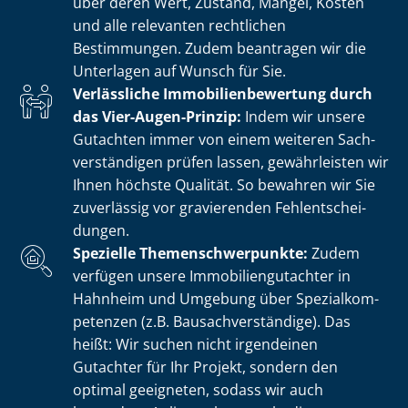
über deren Wert, Zustand, Mängel, Kosten
und alle relevanten rechtlichen
Bestimmungen. Zudem beantragen wir die
Unterlagen auf Wunsch für Sie.
Verlässliche Im­mo­bi­li­en­be­wer­tung durch
das Vier-Augen-Prinzip:
Indem wir unsere
Gutachten immer von einem weiteren Sach­
ver­stän­di­gen prüfen lassen, gewährleisten wir
Ihnen höchste Qualität. So bewahren wir Sie
zuverlässig vor gravierenden Fehl­ent­schei­
dun­gen.
Spezielle The­men­schwer­punk­te:
Zudem
verfügen unsere Im­mo­bi­li­en­gut­ach­ter in
Hahnheim und Umgebung über Spe­zi­al­kom­
pe­ten­zen (z.B. Bau­sach­ver­stän­di­ge). Das
heißt: Wir suchen nicht irgendeinen
Gutachter für Ihr Projekt, sondern den
optimal geeigneten, sodass wir auch