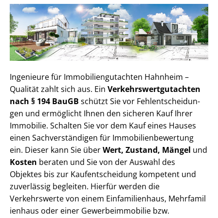
Ingenieure für Im­mo­bi­li­en­gut­ach­ten Hahnheim –
Qualität zahlt sich aus. Ein
Ver­kehrs­wert­gut­ach­ten
nach § 194 BauGB
schützt Sie vor Fehl­ent­schei­dun­
gen und ermöglicht Ihnen den sicheren Kauf Ihrer
Immobilie. Schalten Sie vor dem Kauf eines Hauses
einen Sach­ver­stän­di­gen für Im­mo­bi­li­en­be­wer­tung
ein. Dieser kann Sie über
Wert, Zustand, Mängel
und
Kosten
beraten und Sie von der Auswahl des
Objektes bis zur Kauf­ent­schei­dung kompetent und
zuverlässig begleiten. Hierfür werden die
Verkehrswerte von einem Einfamilienhaus, Mehr­fa­mi­l
i­en­haus oder einer Ge­wer­be­im­mo­bi­lie bzw.