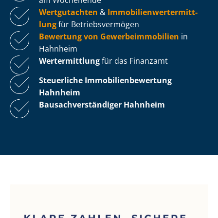
Wertgutachten
&
Im­mo­bi­li­en­wert­ermitt­
lung
für Be­triebs­ver­mö­gen
Bewertung von Ge­wer­be­im­mo­bi­li­en
in
Hahnheim
Wertermittlung
für das Finanzamt
Steuerliche Im­mo­bi­li­en­be­wer­tung
Hahnheim
Bau­sach­ver­stän­di­ger Hahnheim