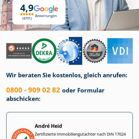
4,9
Bewertungen
4791
Wir beraten Sie kostenlos, gleich anrufen:
0800 - 909 02 82
oder Formular
abschicken:
André Heid
Zertifizierte Im­mo­bi­li­en­gut­ach­ter nach DIN 17024