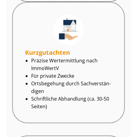
Kurzgutachten
Präzise Wertermittlung nach
ImmoWertV
Für private Zwecke
Ortsbegehung durch Sach­ver­stän­
di­gen
Schriftliche Abhandlung (ca. 30-50
Seiten)