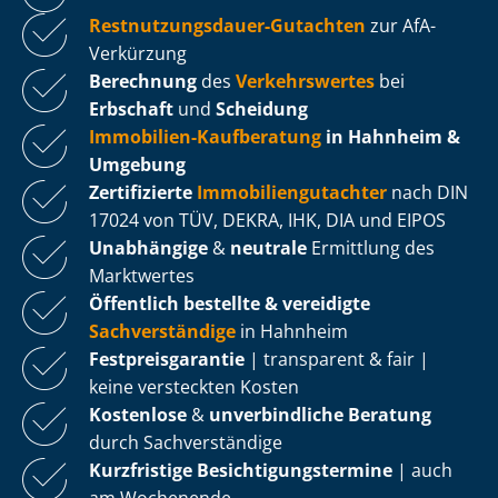
Rest­nut­zungs­dau­er-Gutachten
zur AfA-
Verkürzung
Berechnung
des
Verkehrswertes
bei
Erbschaft
und
Scheidung
Immobilien-Kaufberatung
in Hahnheim &
Umgebung
Zertifizierte
Im­mo­bi­li­en­gut­ach­ter
nach DIN
17024 von TÜV, DEKRA, IHK, DIA und EIPOS
Unabhängige
&
neutrale
Ermittlung des
Marktwertes
Öffentlich bestellte & vereidigte
Sachverständige
in Hahnheim
Fest­preis­ga­ran­tie
| transparent & fair |
keine versteckten Kosten
Kostenlose
&
unverbindliche Beratung
durch Sachverständige
Kurzfristige Be­sich­ti­gungs­ter­mi­ne
| auch
am Wochenende