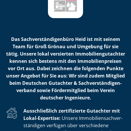
Das Sach­ver­stän­di­gen­bü­ro Heid ist mit seinem
Team für Groß Grönau und Umgebung für sie
tätig. Unsere lokal versierten Im­mo­bi­li­en­gut­ach­ter
kennen sich bestens mit den Im­mo­bi­li­en­prei­sen
vor Ort aus. Dabei zeichnen die folgenden Punkte
unser Angebot für Sie aus: Wir sind zudem Mitglied
beim Deutschen Gutachter & Sach­ver­stän­di­gen­
ver­band sowie Fördermitglied beim Verein
deutscher Ingenieure.
Ausschließlich zertifizierte Gutachter mit
Lokal-Expertise:
Unsere Im­mo­bi­li­en­sach­ver­
stän­di­gen verfügen über verschiedene