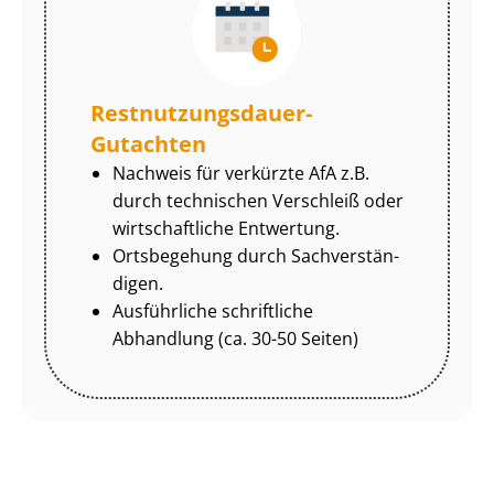
Rest­nut­zungs­dau­er-
Gutachten
Nachweis für verkürzte AfA z.B.
durch technischen Verschleiß oder
wirtschaftliche Entwertung.
Ortsbegehung durch Sach­ver­stän­
di­gen.
Ausführliche schriftliche
Abhandlung (ca. 30-50 Seiten)