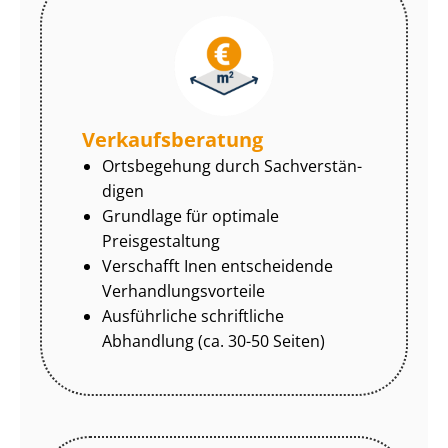
Ver­kaufs­be­ra­tung
Ortsbegehung durch Sach­ver­stän­
di­gen
Grundlage für optimale
Preisgestaltung
Verschafft Inen entscheidende
Ver­hand­lungs­vor­tei­le
Ausführliche schriftliche
Abhandlung (ca. 30-50 Seiten)