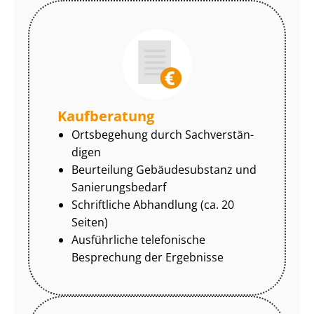
Kaufberatung
Ortsbegehung durch Sach­ver­stän­
di­gen
Beurteilung Gebäudesubstanz und
Sa­nie­rungs­be­darf
Schriftliche Abhandlung (ca. 20
Seiten)
Ausführliche telefonische
Besprechung der Ergebnisse