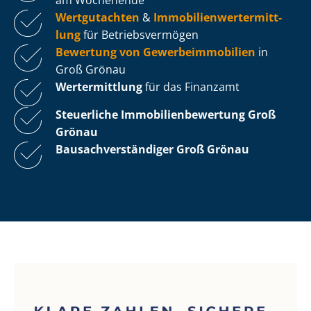
Wertgutachten
&
Im­mo­bi­li­en­wert­ermitt­
lung
für Be­triebs­ver­mö­gen
Bewertung von Ge­wer­be­im­mo­bi­li­en
in
Groß Grönau
Wertermittlung
für das Finanzamt
Steuerliche Im­mo­bi­li­en­be­wer­tung
Groß
Grönau
Bau­sach­ver­stän­di­ger Groß Grönau