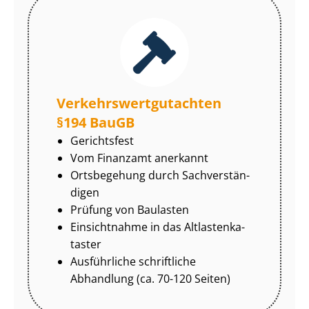
Ver­kehrs­wert­gut­ach­ten
§194 BauGB
Gerichtsfest
Vom Finanzamt anerkannt
Ortsbegehung durch Sach­ver­stän­
di­gen
Prüfung von Baulasten
Einsichtnahme in das Alt­las­ten­ka­
tas­ter
Ausführliche schriftliche
Abhandlung (ca. 70-120 Seiten)