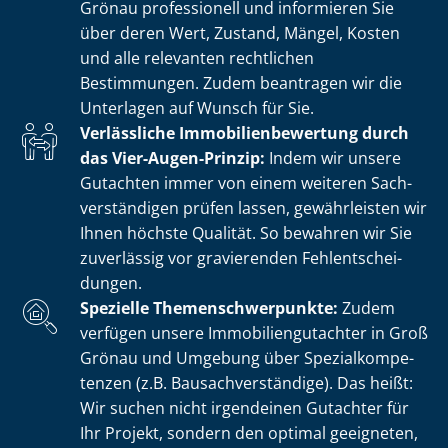
Grönau professionell und informieren Sie
über deren Wert, Zustand, Mängel, Kosten
und alle relevanten rechtlichen
Bestimmungen. Zudem beantragen wir die
Unterlagen auf Wunsch für Sie.
Verlässliche Im­mo­bi­li­en­be­wer­tung durch
das Vier-Augen-Prinzip:
Indem wir unsere
Gutachten immer von einem weiteren Sach­
ver­stän­di­gen prüfen lassen, gewährleisten wir
Ihnen höchste Qualität. So bewahren wir Sie
zuverlässig vor gravierenden Fehl­ent­schei­
dun­gen.
Spezielle The­men­schwer­punk­te:
Zudem
verfügen unsere Im­mo­bi­li­en­gut­ach­ter in Groß
Grönau und Umgebung über Spe­zi­al­kom­pe­
ten­zen (z.B. Bau­sach­ver­stän­di­ge). Das heißt:
Wir suchen nicht irgendeinen Gutachter für
Ihr Projekt, sondern den optimal geeigneten,