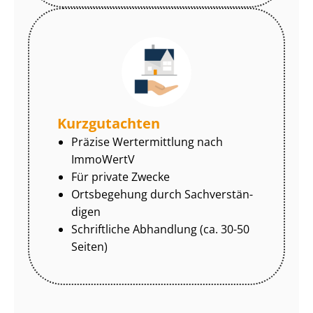
Kurzgutachten
Präzise Wertermittlung nach
ImmoWertV
Für private Zwecke
Ortsbegehung durch Sach­ver­stän­
di­gen
Schriftliche Abhandlung (ca. 30-50
Seiten)