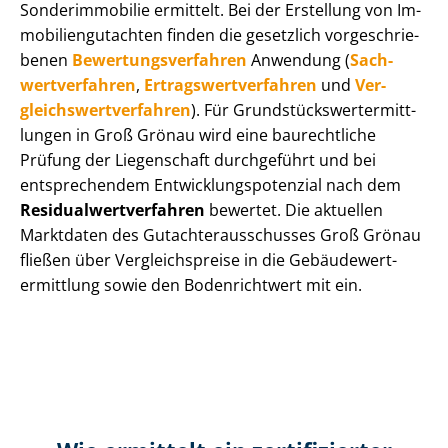
Sonderimmobilie ermittelt. Bei der Erstellung von Im­
mo­bi­li­en­gut­ach­ten finden die gesetzlich vor­ge­schrie­
be­nen
Be­wer­tungs­ver­fah­ren
Anwendung (
Sach­
wert­ver­fah­ren
,
Er­trags­wert­ver­fah­ren
und
Ver­
gleichs­wert­ver­fah­ren
). Für Grund­stücks­wert­ermitt­
lun­gen in Groß Grönau wird eine baurechtliche
Prüfung der Liegenschaft durchgeführt und bei
entsprechendem Ent­wick­lungs­po­ten­zi­al nach dem
Re­si­du­al­wert­ver­fah­ren
bewertet. Die aktuellen
Marktdaten des Gut­ach­ter­aus­schus­ses Groß Grönau
fließen über Ver­gleichs­prei­se in die Ge­bäu­de­wert­
ermitt­lung sowie den Bodenrichtwert mit ein.