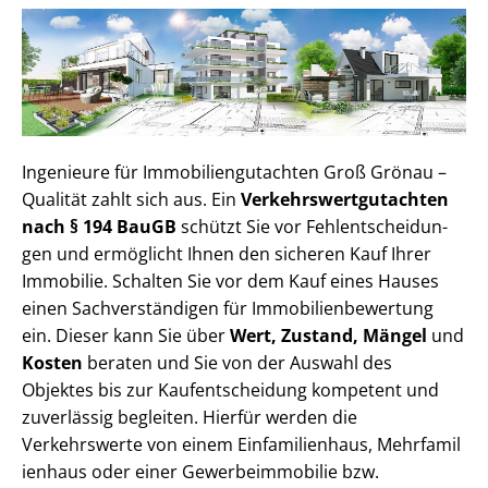
Ingenieure für Im­mo­bi­li­en­gut­ach­ten Groß Grönau –
Qualität zahlt sich aus. Ein
Ver­kehrs­wert­gut­ach­ten
nach § 194 BauGB
schützt Sie vor Fehl­ent­schei­dun­
gen und ermöglicht Ihnen den sicheren Kauf Ihrer
Immobilie. Schalten Sie vor dem Kauf eines Hauses
einen Sach­ver­stän­di­gen für Im­mo­bi­li­en­be­wer­tung
ein. Dieser kann Sie über
Wert, Zustand, Mängel
und
Kosten
beraten und Sie von der Auswahl des
Objektes bis zur Kauf­ent­schei­dung kompetent und
zuverlässig begleiten. Hierfür werden die
Verkehrswerte von einem Einfamilienhaus, Mehr­fa­mi­l
i­en­haus oder einer Ge­wer­be­im­mo­bi­lie bzw.