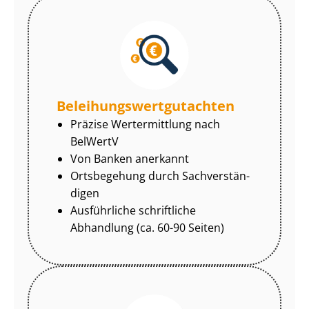
Be­lei­hungs­wert­gut­ach­ten
Präzise Wertermittlung nach
BelWertV
Von Banken anerkannt
Ortsbegehung durch Sach­ver­stän­
di­gen
Ausführliche schriftliche
Abhandlung (ca. 60-90 Seiten)