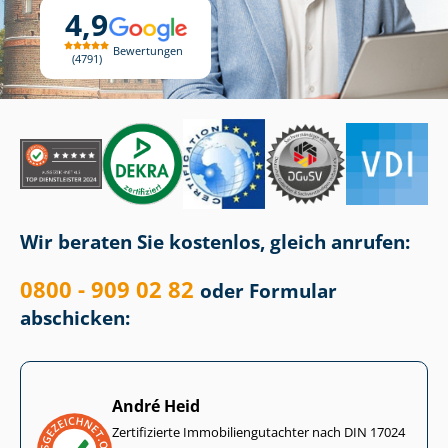
4,9
Bewertungen
4791
Wir beraten Sie kostenlos, gleich anrufen:
0800 - 909 02 82
oder Formular
abschicken:
André Heid
Zertifizierte Im­mo­bi­li­en­gut­ach­ter nach DIN 17024