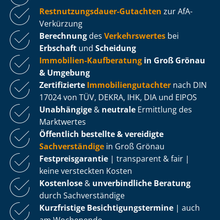
Rest­nut­zungs­dau­er-Gutachten
zur AfA-
Verkürzung
Berechnung
des
Verkehrswertes
bei
Erbschaft
und
Scheidung
Immobilien-Kaufberatung
in Groß Grönau
& Umgebung
Zertifizierte
Im­mo­bi­li­en­gut­ach­ter
nach DIN
17024 von TÜV, DEKRA, IHK, DIA und EIPOS
Unabhängige
&
neutrale
Ermittlung des
Marktwertes
Öffentlich bestellte & vereidigte
Sachverständige
in Groß Grönau
Fest­preis­ga­ran­tie
| transparent & fair |
keine versteckten Kosten
Kostenlose
&
unverbindliche Beratung
durch Sachverständige
Kurzfristige Be­sich­ti­gungs­ter­mi­ne
| auch
am Wochenende