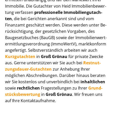
Immobilie. Die Gutachter von Heid Im­mo­bi­li­en­be­wer­
tung verfassen
professionelle Im­mo­bi­li­en­gut­ach­
ten
, die bei Gerichten anerkannt sind und vom
Finanzamt geschätzt werden. Diese werden unter Be­
rück­sich­ti­gung, der gesetzlichen Vorgaben, des
Baugesetzbuches (BauGB) sowie der Im­mo­bi­li­en­wert­
ermitt­lungs­ver­ord­nung (ImmoWertV), marktkonform
angefertigt. Selbst­ver­ständ­lich arbeiten wir auch
Kurzgutachten
in
Groß Grönau
für private Zwecke
aus. Gerne unterstützen wir Sie auch bei
Rest­nut­
zungs­dau­er-Gutachten
zur Anhebung Ihrer
möglichen Abschreibungen. Darüber hinaus beraten
wir Sie kostenlos und unverbindlich bei
inhaltlichen
sowie
rechtlichen
Fragestellungen zu Ihrer
Grund­
stücks­be­wer­tung
in
Groß Grönau
. Wir freuen uns
auf Ihre Kontaktaufnahme.