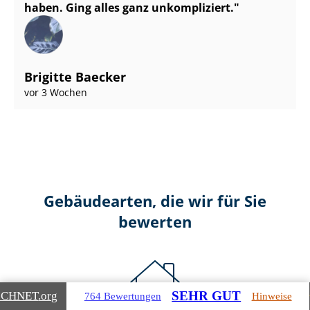
haben. Ging alles ganz unkompliziert.
Brigitte Baecker
vor 3 Wochen
Gebäudearten, die wir für Sie
bewerten
SEHR GUT
ICHNET
.org
764 Bewertungen
Hinweise