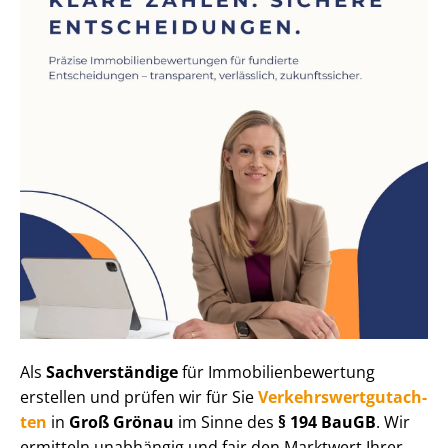
Als
Sachverständige
für Im­mo­bi­li­en­be­wer­tung
erstellen und prüfen wir für Sie
Ver­kehrs­wert­gut­ach­
ten
in
Groß Grönau
im Sinne des
§ 194 BauGB
. Wir
ermitteln unabhängig und fair den Marktwert Ihrer