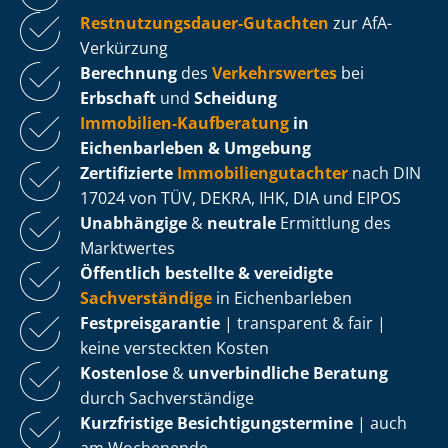
Rest­nut­zungs­dau­er-Gutachten
zur AfA-
Verkürzung
Berechnung
des
Verkehrswertes
bei
Erbschaft
und
Scheidung
Immobilien-Kaufberatung
in
Eichenbarleben & Umgebung
Zertifizierte
Im­mo­bi­li­en­gut­ach­ter
nach DIN
17024 von TÜV, DEKRA, IHK, DIA und EIPOS
Unabhängige
&
neutrale
Ermittlung des
Marktwertes
Öffentlich bestellte & vereidigte
Sachverständige
in Eichenbarleben
Fest­preis­ga­ran­tie
| transparent & fair |
keine versteckten Kosten
Kostenlose
&
unverbindliche Beratung
durch Sachverständige
Kurzfristige Be­sich­ti­gungs­ter­mi­ne
| auch
am Wochenende