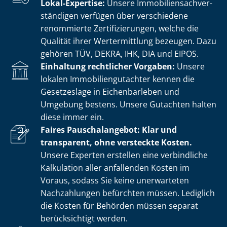
Lokal-Expertise:
Unsere Im­mo­bi­li­en­sach­ver­
stän­di­gen verfügen über verschiedene
renommierte Zer­ti­fi­zie­run­gen, welche die
Qualität ihrer Wertermittlung bezeugen. Dazu
gehören TÜV, DEKRA, IHK, DIA und EIPOS.
Einhaltung rechtlicher Vorgaben:
Unsere
lokalen Im­mo­bi­li­en­gut­ach­ter kennen die
Gesetzeslage in Eichenbarleben und
Umgebung bestens. Unsere Gutachten halten
diese immer ein.
Faires Pauschalangebot: Klar und
transparent, ohne versteckte Kosten.
Unsere Experten erstellen eine verbindliche
Kalkulation aller anfallenden Kosten im
Voraus, sodass Sie keine unerwarteten
Nachzahlungen befürchten müssen. Lediglich
die Kosten für Behörden müssen separat
berücksichtigt werden.