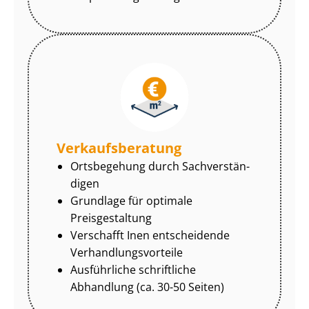
Ver­kaufs­be­ra­tung
Ortsbegehung durch Sach­ver­stän­
di­gen
Grundlage für optimale
Preisgestaltung
Verschafft Inen entscheidende
Ver­hand­lungs­vor­tei­le
Ausführliche schriftliche
Abhandlung (ca. 30-50 Seiten)