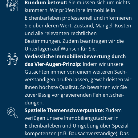
Rundum betreut:
Sie müssen sich um nichts
kümmern. Wir prüfen Ihre Immobilie in
Eichenbarleben professionell und informieren
Sie über deren Wert, Zustand, Mängel, Kosten
und alle relevanten rechtlichen
Bestimmungen. Zudem beantragen wir die
Unterlagen auf Wunsch für Sie.
Verlässliche Im­mo­bi­li­en­be­wer­tung durch
das Vier-Augen-Prinzip:
Indem wir unsere
Gutachten immer von einem weiteren Sach­
ver­stän­di­gen prüfen lassen, gewährleisten wir
Ihnen höchste Qualität. So bewahren wir Sie
zuverlässig vor gravierenden Fehl­ent­schei­
dun­gen.
Spezielle The­men­schwer­punk­te:
Zudem
verfügen unsere Im­mo­bi­li­en­gut­ach­ter in
Eichenbarleben und Umgebung über Spe­zi­al­
kom­pe­ten­zen (z.B. Bau­sach­ver­stän­di­ge). Das