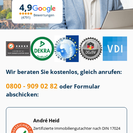
4,9
Bewertungen
4791
Wir beraten Sie kostenlos, gleich anrufen:
0800 - 909 02 82
oder Formular
abschicken:
André Heid
Zertifizierte Im­mo­bi­li­en­gut­ach­ter nach DIN 17024