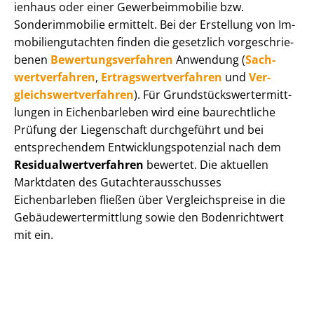
i­en­haus oder einer Ge­wer­be­im­mo­bi­lie bzw.
Sonderimmobilie ermittelt. Bei der Erstellung von Im­
mo­bi­li­en­gut­ach­ten finden die gesetzlich vor­ge­schrie­
be­nen
Be­wer­tungs­ver­fah­ren
Anwendung (
Sach­
wert­ver­fah­ren
,
Er­trags­wert­ver­fah­ren
und
Ver­
gleichs­wert­ver­fah­ren
). Für Grund­stücks­wert­ermitt­
lun­gen in Eichenbarleben wird eine baurechtliche
Prüfung der Liegenschaft durchgeführt und bei
entsprechendem Ent­wick­lungs­po­ten­zi­al nach dem
Re­si­du­al­wert­ver­fah­ren
bewertet. Die aktuellen
Marktdaten des Gut­ach­ter­aus­schus­ses
Eichenbarleben fließen über Ver­gleichs­prei­se in die
Ge­bäu­de­wert­ermitt­lung sowie den Bodenrichtwert
mit ein.