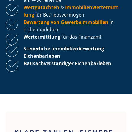
Wertgutachten
&
Im­mo­bi­li­en­wert­ermitt­
lung
für Be­triebs­ver­mö­gen
Bewertung von Ge­wer­be­im­mo­bi­li­en
in
Eichenbarleben
Wertermittlung
für das Finanzamt
Steuerliche Im­mo­bi­li­en­be­wer­tung
Eichenbarleben
Bau­sach­ver­stän­di­ger Eichenbarleben