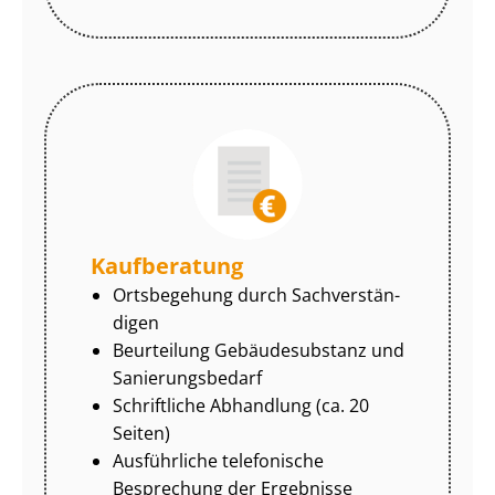
Kaufberatung
Ortsbegehung durch Sach­ver­stän­
di­gen
Beurteilung Gebäudesubstanz und
Sa­nie­rungs­be­darf
Schriftliche Abhandlung (ca. 20
Seiten)
Ausführliche telefonische
Besprechung der Ergebnisse