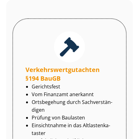
Ver­kehrs­wert­gut­ach­ten
§194 BauGB
Gerichtsfest
Vom Finanzamt anerkannt
Ortsbegehung durch Sach­ver­stän­
di­gen
Prüfung von Baulasten
Einsichtnahme in das Alt­las­ten­ka­
tas­ter