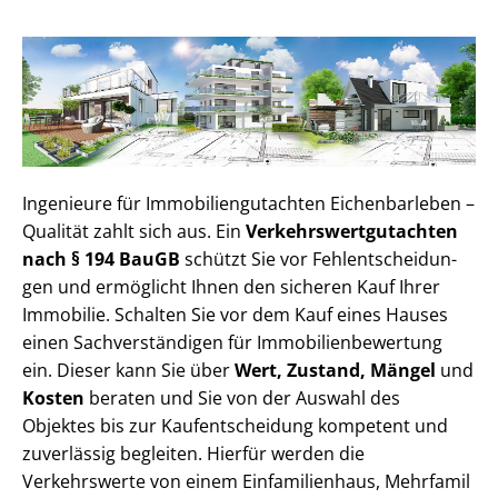
Ingenieure für Im­mo­bi­li­en­gut­ach­ten Eichenbarleben –
Qualität zahlt sich aus. Ein
Ver­kehrs­wert­gut­ach­ten
nach § 194 BauGB
schützt Sie vor Fehl­ent­schei­dun­
gen und ermöglicht Ihnen den sicheren Kauf Ihrer
Immobilie. Schalten Sie vor dem Kauf eines Hauses
einen Sach­ver­stän­di­gen für Im­mo­bi­li­en­be­wer­tung
ein. Dieser kann Sie über
Wert, Zustand, Mängel
und
Kosten
beraten und Sie von der Auswahl des
Objektes bis zur Kauf­ent­schei­dung kompetent und
zuverlässig begleiten. Hierfür werden die
Verkehrswerte von einem Einfamilienhaus, Mehr­fa­mi­l