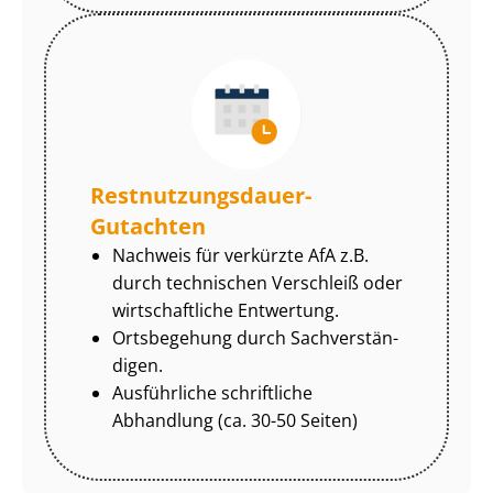
Rest­nut­zungs­dau­er-
Gutachten
Nachweis für verkürzte AfA z.B.
durch technischen Verschleiß oder
wirtschaftliche Entwertung.
Ortsbegehung durch Sach­ver­stän­
di­gen.
Ausführliche schriftliche
Abhandlung (ca. 30-50 Seiten)