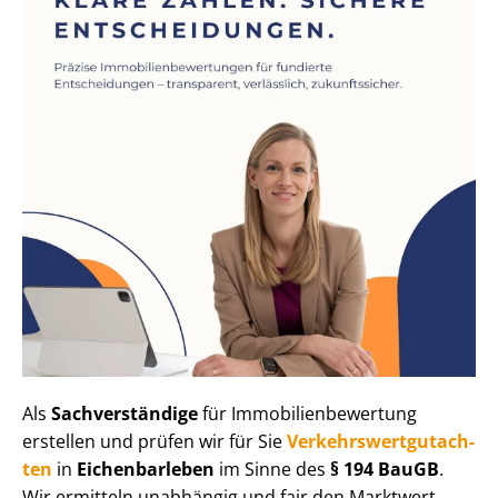
Als
Sachverständige
für Im­mo­bi­li­en­be­wer­tung
erstellen und prüfen wir für Sie
Ver­kehrs­wert­gut­ach­
ten
in
Eichenbarleben
im Sinne des
§ 194 BauGB
.
Wir ermitteln unabhängig und fair den Marktwert