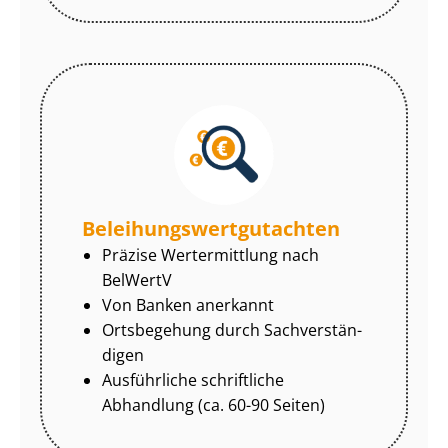
Be­lei­hungs­wert­gut­ach­ten
Präzise Wertermittlung nach
BelWertV
Von Banken anerkannt
Ortsbegehung durch Sach­ver­stän­
di­gen
Ausführliche schriftliche
Abhandlung (ca. 60-90 Seiten)