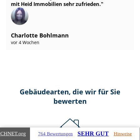
mit Heid Immobilien sehr zufrieden.
Charlotte Bohlmann
vor 4 Wochen
Gebäudearten, die wir für Sie
bewerten
SEHR GUT
ICHNET
.org
764 Bewertungen
Hinweise