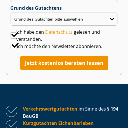
Grund des Gutachtens
Ich habe den
Datenschutz
gelesen und
verstanden.
Ich möchte den Newsletter abonnieren.
Jetzt kostenlos beraten lassen
Ver­kehrs­wert­gut­ach­ten
im Sinne des
§ 194
BauGB
Kurzgutachten Eichenbarleben