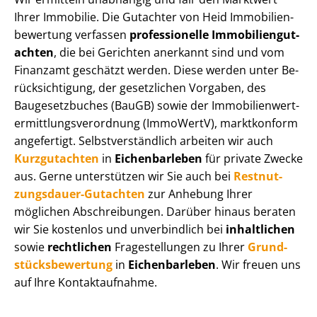
Ihrer Immobilie. Die Gutachter von Heid Im­mo­bi­li­en­
be­wer­tung verfassen
professionelle Im­mo­bi­li­en­gut­
ach­ten
, die bei Gerichten anerkannt sind und vom
Finanzamt geschätzt werden. Diese werden unter Be­
rück­sich­ti­gung, der gesetzlichen Vorgaben, des
Baugesetzbuches (BauGB) sowie der Im­mo­bi­li­en­wert­
ermitt­lungs­ver­ord­nung (ImmoWertV), marktkonform
angefertigt. Selbst­ver­ständ­lich arbeiten wir auch
Kurzgutachten
in
Eichenbarleben
für private Zwecke
aus. Gerne unterstützen wir Sie auch bei
Rest­nut­
zungs­dau­er-Gutachten
zur Anhebung Ihrer
möglichen Abschreibungen. Darüber hinaus beraten
wir Sie kostenlos und unverbindlich bei
inhaltlichen
sowie
rechtlichen
Fragestellungen zu Ihrer
Grund­
stücks­be­wer­tung
in
Eichenbarleben
. Wir freuen uns
auf Ihre Kontaktaufnahme.