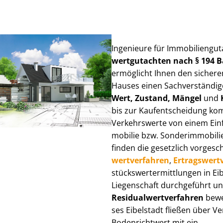
Ingenieure für Im­mo­bi­li­en­gu
wert­gut­ach­ten nach § 194
ermöglicht Ihnen den sicheren
Hauses einen Sach­ver­stän­di­ge
Wert, Zustand, Mängel
und
bis zur Kauf­ent­schei­dung k
Verkehrswerte von einem Einfam
mo­bi­lie bzw. Sonderimmobilie e
finden die gesetzlich vor­ge­sc
wert­ver­fah­ren
,
Er­trags­wert­
stücks­wert­ermitt­lun­gen in 
Liegenschaft durchgeführt und
Re­si­du­al­wert­ver­fah­ren
bewer
ses Eibelstadt fließen über Ver
Bodenrichtwert mit ein.