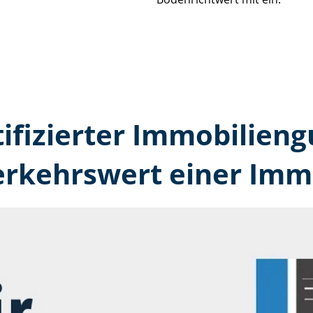
tifizierter Immobilien­g
erkehrswert einer Immo