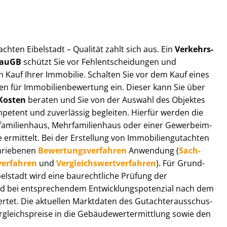
t­ach­ten Eibelstadt – Qualität zahlt sich aus. Ein
Ver­kehrs­
 BauGB
schützt Sie vor Fehl­ent­schei­dun­gen und
 Kauf Ihrer Immobilie. Schalten Sie vor dem Kauf eines
n für Im­mo­bi­li­en­be­wer­tung ein. Dieser kann Sie über
Kosten
beraten und Sie von der Auswahl des Objektes
ompetent und zuverlässig begleiten. Hierfür werden die
ilienhaus, Mehr­fa­mi­li­en­haus oder einer Ge­wer­be­im­
rmittelt. Bei der Erstellung von Im­mo­bi­li­en­gut­ach­ten
hrie­be­nen
Be­wer­tungs­ver­fah­ren
Anwendung (
Sach­
ver­fah­ren
und
Ver­gleichs­wert­ver­fah­ren
). Für Grund­
Eibelstadt wird eine baurechtliche Prüfung der
 bei entsprechendem Ent­wick­lungs­po­ten­zi­al nach dem
tet. Die aktuellen Marktdaten des Gut­ach­ter­aus­schus­
­gleichs­prei­se in die Ge­bäu­de­wert­ermitt­lung sowie den