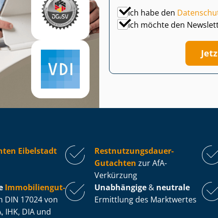
Ich habe den
Datenschu
Ich möchte den Newslet
Jet
ten Eibelstadt
Rest­nut­zungs­dau­er-
Gutachten
zur AfA-
Verkürzung
e
Im­mo­bi­li­en­gut­
Unabhängige
&
neutrale
 DIN 17024 von
Ermittlung des Marktwertes
, IHK, DIA und