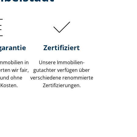
garantie
Zertifiziert
mmobilien in
Unsere Immobilien­
ten wir fair,
gutachter verfügen über
 und ohne
verschiedene renommierte
 Kosten.
Zer­ti­fi­zie­run­gen.