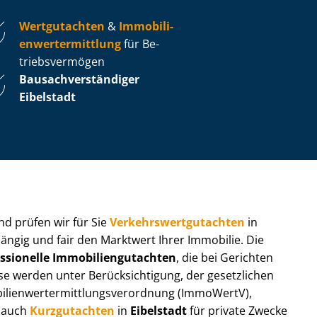
Wertgutachten
&
Im­mo­bi­li­
en­wert­ermitt­lung
für Be­
triebs­ver­mö­gen
Bau­sach­ver­stän­di­ger
Eibelstadt
 und prüfen wir für Sie
Ver­kehrs­wert­gut­ach­ten
in
hängig und fair den Marktwert Ihrer Immobilie. Die
ssionelle Im­mo­bi­li­en­gut­ach­ten
, die bei Gerichten
werden unter Be­rück­sich­ti­gung, der gesetzlichen
i­en­wert­ermitt­lungs­ver­ord­nung (ImmoWertV),
r auch
Kurzgutachten
in
Eibelstadt
für private Zwecke