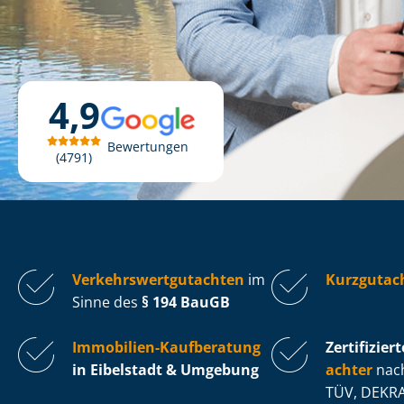
4,9
Bewertungen
4791
Ver­kehrs­wert­gut­ach­ten
im
Kurzgutach
Sinne des
§ 194 BauGB
Immobilien-Kaufberatung
Zertifiziert
in Eibelstadt & Umgebung
ach­ter
nach
TÜV, DEKRA