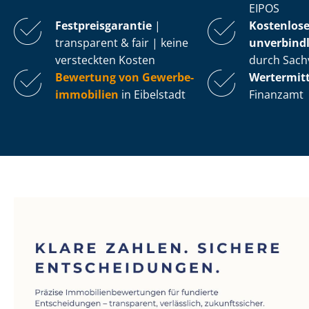
EIPOS
Fest­preis­ga­ran­tie
|
Kostenlos
transparent & fair | keine
unverbindl
versteckten Kosten
durch Sach
Bewertung von Ge­wer­be­
Wertermit
im­mo­bi­li­en
in Eibelstadt
Finanzamt