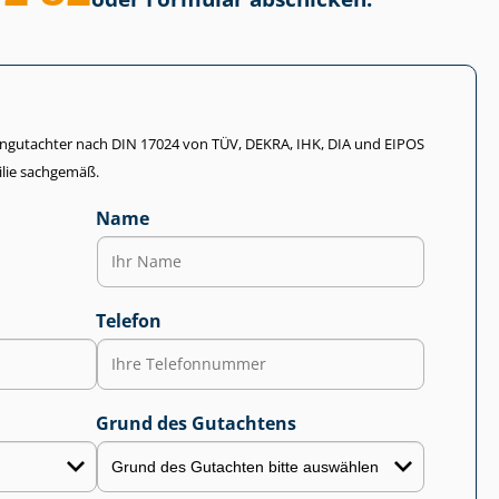
li­en­gut­ach­ter nach DIN 17024 von TÜV, DEKRA, IHK, DIA und EIPOS
lie sachgemäß.
Name
Telefon
Grund des Gutachtens