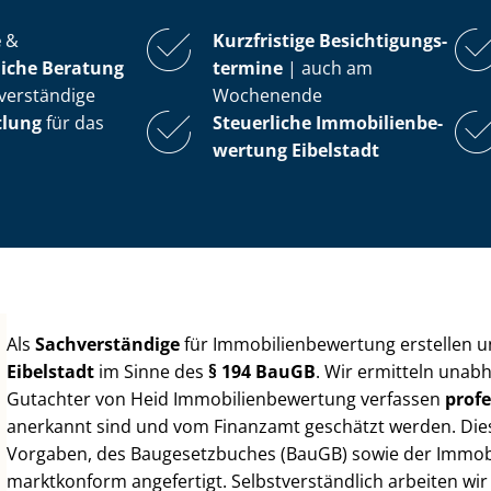
e
&
Kurzfristige Be­sich­ti­gungs­
iche Beratung
ter­mi­ne
| auch am
verständige
Wochenende
tlung
für das
Steuerliche Im­mo­bi­li­en­be­
wer­tung
Eibelstadt
Als
Sachverständige
für Im­mo­bi­li­en­be­wer­tung erstellen
Eibelstadt
im Sinne des
§ 194 BauGB
. Wir ermitteln unab
Gutachter von Heid Im­mo­bi­li­en­be­wer­tung verfassen
profe
anerkannt sind und vom Finanzamt geschätzt werden. Diese 
Vorgaben, des Baugesetzbuches (BauGB) sowie der Im­mo­bi­l
marktkonform angefertigt. Selbst­ver­ständ­lich arbeiten wi