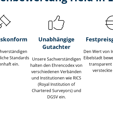
s­konform
Unabhängige
Festpreis​
Gutachter
­ver­stän­di­gen
Den Wert von I
liche Standards
Eibelstadt bewer
Unsere Sach­ver­stän­di­gen
nhaft ein.
transparent
halten den Ehrencodex von
versteckte
verschiedenen Verbänden
und Institutionen wie RICS
(Royal Institution of
Chartered Surveyors) und
DGSV ein.