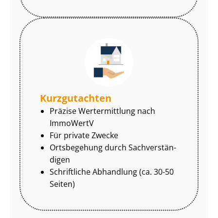
Kurzgutachten
Präzise Wertermittlung nach
ImmoWertV
Für private Zwecke
Ortsbegehung durch Sach­ver­stän­
di­gen
Schriftliche Abhandlung (ca. 30-50
Seiten)