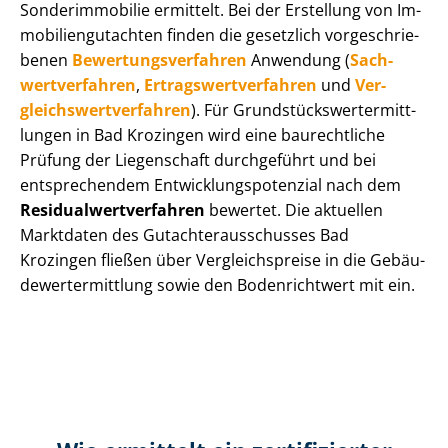
Sonderimmobilie ermittelt. Bei der Erstellung von Im­
mo­bi­li­en­gut­ach­ten finden die gesetzlich vor­ge­schrie­
be­nen
Be­wer­tungs­ver­fah­ren
Anwendung (
Sach­
wert­ver­fah­ren
,
Er­trags­wert­ver­fah­ren
und
Ver­
gleichs­wert­ver­fah­ren
). Für Grund­stücks­wert­ermitt­
lun­gen in Bad Krozingen wird eine baurechtliche
Prüfung der Liegenschaft durchgeführt und bei
entsprechendem Ent­wick­lungs­po­ten­zi­al nach dem
Re­si­du­al­wert­ver­fah­ren
bewertet. Die aktuellen
Marktdaten des Gut­ach­ter­aus­schus­ses Bad
Krozingen fließen über Ver­gleichs­prei­se in die Ge­bäu­
de­wert­ermitt­lung sowie den Bodenrichtwert mit ein.