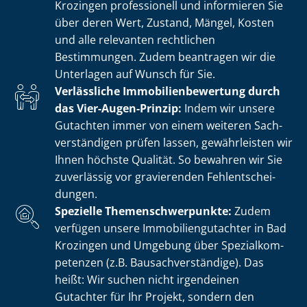
Krozingen professionell und informieren Sie
über deren Wert, Zustand, Mängel, Kosten
und alle relevanten rechtlichen
Bestimmungen. Zudem beantragen wir die
Unterlagen auf Wunsch für Sie.
Verlässliche Im­mo­bi­li­en­be­wer­tung durch
das Vier-Augen-Prinzip:
Indem wir unsere
Gutachten immer von einem weiteren Sach­
ver­stän­di­gen prüfen lassen, gewährleisten wir
Ihnen höchste Qualität. So bewahren wir Sie
zuverlässig vor gravierenden Fehl­ent­schei­
dun­gen.
Spezielle The­men­schwer­punk­te:
Zudem
verfügen unsere Im­mo­bi­li­en­gut­ach­ter in Bad
Krozingen und Umgebung über Spe­zi­al­kom­
pe­ten­zen (z.B. Bau­sach­ver­stän­di­ge). Das
heißt: Wir suchen nicht irgendeinen
Gutachter für Ihr Projekt, sondern den