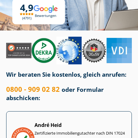
4,9
Bewertungen
4791
Wir beraten Sie kostenlos, gleich anrufen:
0800 - 909 02 82
oder Formular
abschicken:
André Heid
Zertifizierte Im­mo­bi­li­en­gut­ach­ter nach DIN 17024