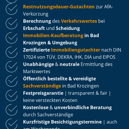
Rest­nut­zungs­dau­er-Gutachten
zur AfA-
Verkürzung
Berechnung
des
Verkehrswertes
bei
Erbschaft
und
Scheidung
Immobilien-Kaufberatung
in Bad
Krozingen & Umgebung
Zertifizierte
Im­mo­bi­li­en­gut­ach­ter
nach DIN
17024 von TÜV, DEKRA, IHK, DIA und EIPOS
Unabhängige
&
neutrale
Ermittlung des
Marktwertes
Öffentlich bestellte & vereidigte
Sachverständige
in Bad Krozingen
Fest­preis­ga­ran­tie
| transparent & fair |
keine versteckten Kosten
Kostenlose
&
unverbindliche Beratung
durch Sachverständige
Kurzfristige Be­sich­ti­gungs­ter­mi­ne
| auch
am Wochenende