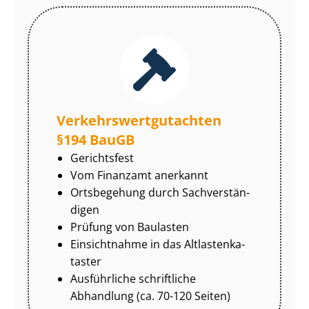
Ver­kehrs­wert­gut­ach­ten
§194 BauGB
Gerichtsfest
Vom Finanzamt anerkannt
Ortsbegehung durch Sach­ver­stän­
di­gen
Prüfung von Baulasten
Einsichtnahme in das Alt­las­ten­ka­
tas­ter
Ausführliche schriftliche
Abhandlung (ca. 70-120 Seiten)