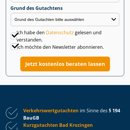
Grund des Gutachtens
Ich habe den
Datenschutz
gelesen und
verstanden.
Ich möchte den Newsletter abonnieren.
Jetzt kostenlos beraten lassen
Ver­kehrs­wert­gut­ach­ten
im Sinne des
§ 194
BauGB
Kurzgutachten Bad Krozingen