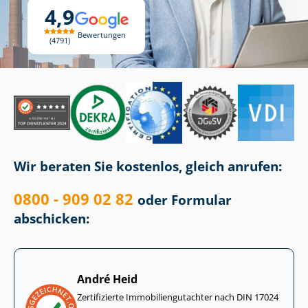
4,9
Bewertungen
4791
Wir beraten Sie kostenlos, gleich anrufen:
0800 - 909 02 82
oder Formular
abschicken:
André Heid
Zertifizierte Im­mo­bi­li­en­gut­ach­ter nach DIN 17024