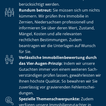
berücksichtigt werden.
Rundum betreut:
Sie müssen sich um nichts
kümmern. Wir prüfen Ihre Immobilie in
Zernien, Niedersachsen professionell und
informieren Sie über deren Wert, Zustand,
Mängel, Kosten und alle relevanten
rechtlichen Bestimmungen. Zudem
beantragen wir die Unterlagen auf Wunsch
für Sie.
Verlässliche Im­mo­bi­li­en­be­wer­tung durch
das Vier-Augen-Prinzip:
Indem wir unsere
Gutachten immer von einem weiteren Sach­
ver­stän­di­gen prüfen lassen, gewährleisten wir
Ihnen höchste Qualität. So bewahren wir Sie
zuverlässig vor gravierenden Fehl­ent­schei­
dun­gen.
Spezielle The­men­schwer­punk­te:
Zudem
verfügen unsere Im­mo­bi­li­en­gut­ach­ter in