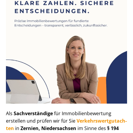
Als
Sachverständige
für Im­mo­bi­li­en­be­wer­tung
erstellen und prüfen wir für Sie
Ver­kehrs­wert­gut­ach­
ten
in
Zernien, Niedersachsen
im Sinne des
§ 194