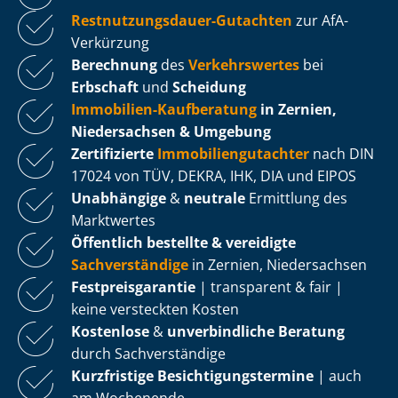
Rest­nut­zungs­dau­er-Gutachten
zur AfA-
Verkürzung
Berechnung
des
Verkehrswertes
bei
Erbschaft
und
Scheidung
Immobilien-Kaufberatung
in Zernien,
Niedersachsen & Umgebung
Zertifizierte
Im­mo­bi­li­en­gut­ach­ter
nach DIN
17024 von TÜV, DEKRA, IHK, DIA und EIPOS
Unabhängige
&
neutrale
Ermittlung des
Marktwertes
Öffentlich bestellte & vereidigte
Sachverständige
in Zernien, Niedersachsen
Fest­preis­ga­ran­tie
| transparent & fair |
keine versteckten Kosten
Kostenlose
&
unverbindliche Beratung
durch Sachverständige
Kurzfristige Be­sich­ti­gungs­ter­mi­ne
| auch
am Wochenende