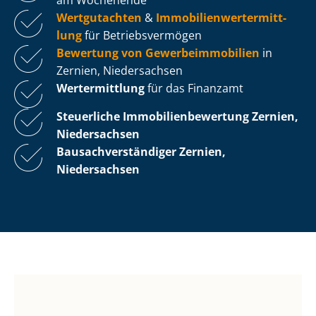
Wertgutachten
&
Im­mo­bi­li­en­wert­ermitt­
lung
für Be­triebs­ver­mö­gen
Bewertung von Ge­wer­be­im­mo­bi­li­en
in
Zernien, Niedersachsen
Wertermittlung
für das Finanzamt
Steuerliche Im­mo­bi­li­en­be­wer­tung
Zernien,
Niedersachsen
Bau­sach­ver­stän­di­ger Zernien,
Niedersachsen