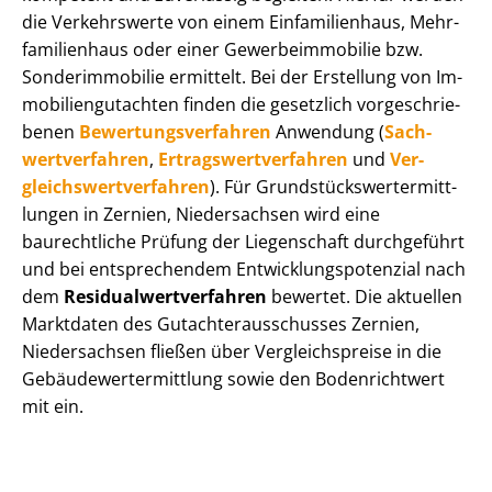
die Verkehrswerte von einem Einfamilienhaus, Mehr­
fa­mi­li­en­haus oder einer Ge­wer­be­im­mo­bi­lie bzw.
Sonderimmobilie ermittelt. Bei der Erstellung von Im­
mo­bi­li­en­gut­ach­ten finden die gesetzlich vor­ge­schrie­
be­nen
Be­wer­tungs­ver­fah­ren
Anwendung (
Sach­
wert­ver­fah­ren
,
Er­trags­wert­ver­fah­ren
und
Ver­
gleichs­wert­ver­fah­ren
). Für Grund­stücks­wert­ermitt­
lun­gen in Zernien, Niedersachsen wird eine
baurechtliche Prüfung der Liegenschaft durchgeführt
und bei entsprechendem Ent­wick­lungs­po­ten­zi­al nach
dem
Re­si­du­al­wert­ver­fah­ren
bewertet. Die aktuellen
Marktdaten des Gut­ach­ter­aus­schus­ses Zernien,
Niedersachsen fließen über Ver­gleichs­prei­se in die
Ge­bäu­de­wert­ermitt­lung sowie den Bodenrichtwert
mit ein.