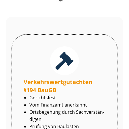
Ver­kehrs­wert­gut­ach­ten
§194 BauGB
Gerichtsfest
Vom Finanzamt anerkannt
Ortsbegehung durch Sach­ver­stän­
di­gen
Prüfung von Baulasten