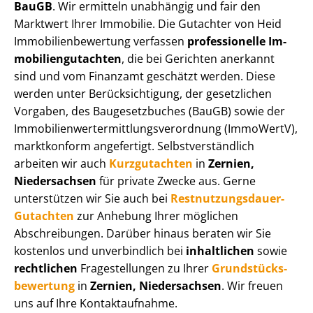
BauGB
. Wir ermitteln unabhängig und fair den
Marktwert Ihrer Immobilie. Die Gutachter von Heid
Im­mo­bi­li­en­be­wer­tung verfassen
professionelle Im­
mo­bi­li­en­gut­ach­ten
, die bei Gerichten anerkannt
sind und vom Finanzamt geschätzt werden. Diese
werden unter Be­rück­sich­ti­gung, der gesetzlichen
Vorgaben, des Baugesetzbuches (BauGB) sowie der
Im­mo­bi­li­en­wert­ermitt­lungs­ver­ord­nung (ImmoWertV),
marktkonform angefertigt. Selbst­ver­ständ­lich
arbeiten wir auch
Kurzgutachten
in
Zernien,
Niedersachsen
für private Zwecke aus. Gerne
unterstützen wir Sie auch bei
Rest­nut­zungs­dau­er-
Gutachten
zur Anhebung Ihrer möglichen
Abschreibungen. Darüber hinaus beraten wir Sie
kostenlos und unverbindlich bei
inhaltlichen
sowie
rechtlichen
Fragestellungen zu Ihrer
Grund­stücks­
be­wer­tung
in
Zernien, Niedersachsen
. Wir freuen
uns auf Ihre Kontaktaufnahme.