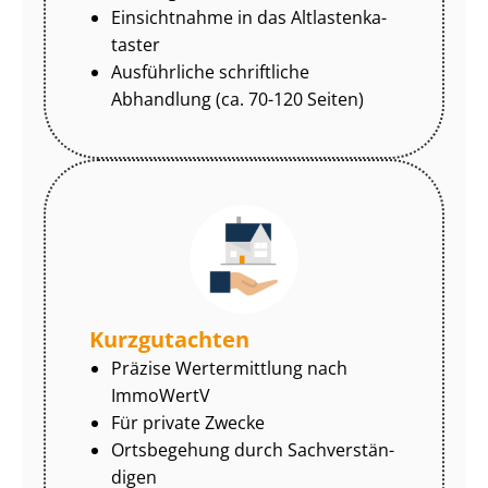
Einsichtnahme in das Alt­las­ten­ka­
tas­ter
Ausführliche schriftliche
Abhandlung (ca. 70-120 Seiten)
Kurzgutachten
Präzise Wertermittlung nach
ImmoWertV
Für private Zwecke
Ortsbegehung durch Sach­ver­stän­
di­gen