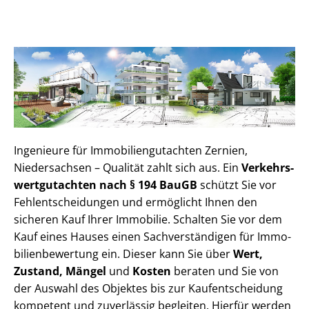
Ingenieure für Im­mo­bi­li­en­gut­ach­ten Zernien,
Niedersachsen – Qualität zahlt sich aus. Ein
Ver­kehrs­
wert­gut­ach­ten nach § 194 BauGB
schützt Sie vor
Fehl­ent­schei­dun­gen und ermöglicht Ihnen den
sicheren Kauf Ihrer Immobilie. Schalten Sie vor dem
Kauf eines Hauses einen Sach­ver­stän­di­gen für Im­mo­
bi­li­en­be­wer­tung ein. Dieser kann Sie über
Wert,
Zustand, Mängel
und
Kosten
beraten und Sie von
der Auswahl des Objektes bis zur Kauf­ent­schei­dung
kompetent und zuverlässig begleiten. Hierfür werden