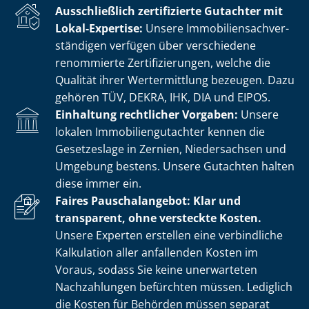
Ausschließlich zertifizierte Gutachter mit
Lokal-Expertise:
Unsere Im­mo­bi­li­en­sach­ver­
stän­di­gen verfügen über verschiedene
renommierte Zer­ti­fi­zie­run­gen, welche die
Qualität ihrer Wertermittlung bezeugen. Dazu
gehören TÜV, DEKRA, IHK, DIA und EIPOS.
Einhaltung rechtlicher Vorgaben:
Unsere
lokalen Im­mo­bi­li­en­gut­ach­ter kennen die
Gesetzeslage in Zernien, Niedersachsen und
Umgebung bestens. Unsere Gutachten halten
diese immer ein.
Faires Pauschalangebot: Klar und
transparent, ohne versteckte Kosten.
Unsere Experten erstellen eine verbindliche
Kalkulation aller anfallenden Kosten im
Voraus, sodass Sie keine unerwarteten
Nachzahlungen befürchten müssen. Lediglich
die Kosten für Behörden müssen separat