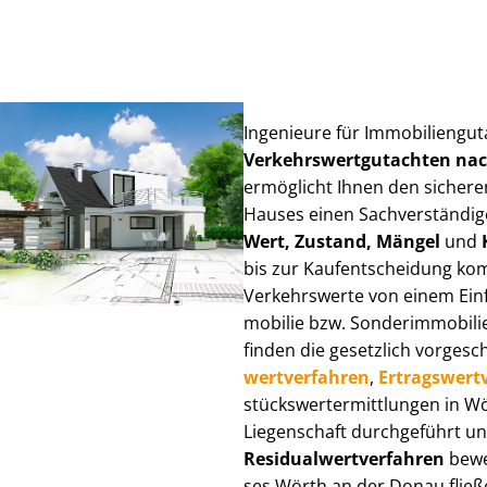
Ingenieure für Im­mo­bi­li­en­g
Ver­kehrs­wert­gut­ach­ten n
ermöglicht Ihnen den sicheren
Hauses einen Sach­ver­stän­di­ge
Wert, Zustand, Mängel
und
bis zur Kauf­ent­schei­dung k
Verkehrswerte von einem Einfam
mo­bi­lie bzw. Sonderimmobilie e
finden die gesetzlich vor­ge­sc
wert­ver­fah­ren
,
Er­trags­wert­
stücks­wert­ermitt­lun­gen in
Liegenschaft durchgeführt und
Re­si­du­al­wert­ver­fah­ren
bewer
ses Wörth an der Donau fließen 