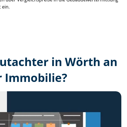
 ein.
­gutachter in Wörth an
r Immobilie?