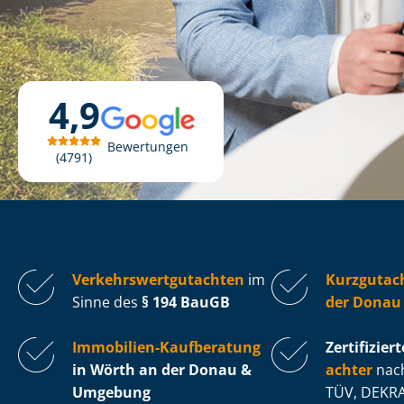
4,9
Bewertungen
4791
Ver­kehrs­wert­gut­ach­ten
im
Kurzgutac
Sinne des
§ 194 BauGB
der Donau
Immobilien-Kaufberatung
Zertifiziert
in Wörth an der Donau &
ach­ter
nach
Umgebung
TÜV, DEKRA