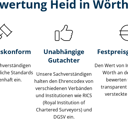
wertung Heid in Wört
s­konform
Unabhängige
Festpreis​
Gutachter
­ver­stän­di­gen
Den Wert von I
liche Standards
Wörth an d
Unsere Sach­ver­stän­di­gen
nhaft ein.
bewerten w
halten den Ehrencodex von
transparent
verschiedenen Verbänden
versteckte
und Institutionen wie RICS
(Royal Institution of
Chartered Surveyors) und
DGSV ein.