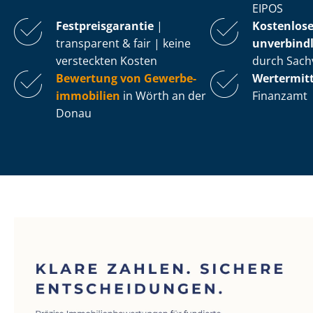
EIPOS
Fest­preis­ga­ran­tie
|
Kostenlos
transparent & fair | keine
unverbindl
versteckten Kosten
durch Sach
Bewertung von Ge­wer­be­
Wertermit
im­mo­bi­li­en
in Wörth an der
Finanzamt
Donau