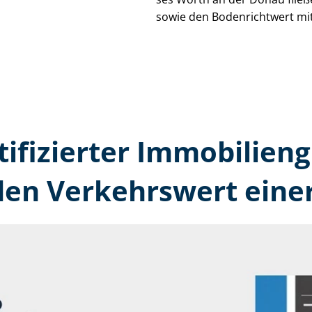
sowie den Bodenrichtwert mit
tifizierter Immobilien
en Verkehrswert eine