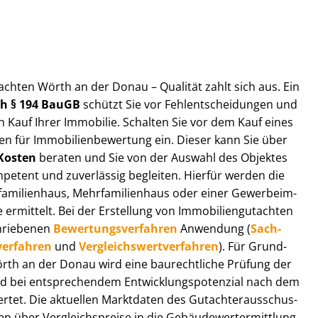
ut­ach­ten Wörth an der Donau – Qualität zahlt sich aus. Ein
ach § 194 BauGB
schützt Sie vor Fehl­ent­schei­dun­gen und
 Kauf Ihrer Immobilie. Schalten Sie vor dem Kauf eines
n für Im­mo­bi­li­en­be­wer­tung ein. Dieser kann Sie über
Kosten
beraten und Sie von der Auswahl des Objektes
ompetent und zuverlässig begleiten. Hierfür werden die
ilienhaus, Mehr­fa­mi­li­en­haus oder einer Ge­wer­be­im­
rmittelt. Bei der Erstellung von Im­mo­bi­li­en­gut­ach­ten
hrie­be­nen
Be­wer­tungs­ver­fah­ren
Anwendung (
Sach­
ver­fah­ren
und
Ver­gleichs­wert­ver­fah­ren
). Für Grund­
 Wörth an der Donau wird eine baurechtliche Prüfung der
 bei entsprechendem Ent­wick­lungs­po­ten­zi­al nach dem
tet. Die aktuellen Marktdaten des Gut­ach­ter­aus­schus­
über Ver­gleichs­prei­se in die Ge­bäu­de­wert­ermitt­lung