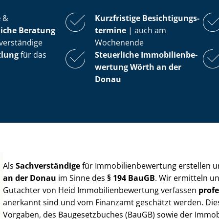
e
&
Kurzfristige Be­sich­ti­gungs­
iche Beratung
ter­mi­ne
| auch am
verständige
Wochenende
tlung
für das
Steuerliche Im­mo­bi­li­en­be­
wer­tung
Wörth an der
Donau
Als
Sachverständige
für Im­mo­bi­li­en­be­wer­tung erstellen
an der Donau
im Sinne des
§ 194 BauGB
. Wir ermitteln u
Gutachter von Heid Im­mo­bi­li­en­be­wer­tung verfassen
profe
anerkannt sind und vom Finanzamt geschätzt werden. Diese 
Vorgaben, des Baugesetzbuches (BauGB) sowie der Im­mo­bi­l