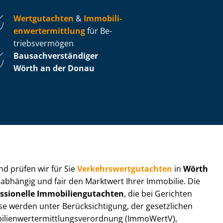
Wertgutachten
&
Im­mo­bi­li­
en­wert­ermitt­lung
für Be­
triebs­ver­mö­gen
Bau­sach­ver­stän­di­ger
Wörth an der Donau
 und prüfen wir für Sie
Ver­kehrs­wert­gut­ach­ten
in
Wörth
nabhängig und fair den Marktwert Ihrer Immobilie. Die
ssionelle Im­mo­bi­li­en­gut­ach­ten
, die bei Gerichten
werden unter Be­rück­sich­ti­gung, der gesetzlichen
i­en­wert­ermitt­lungs­ver­ord­nung (ImmoWertV),