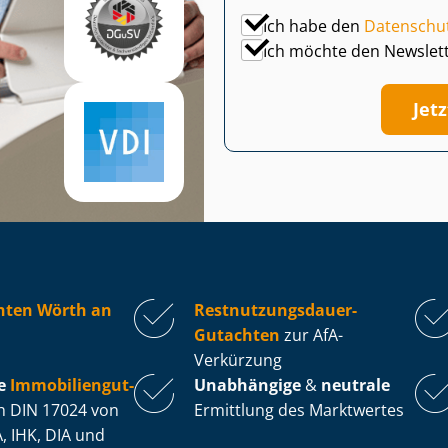
Ich habe den
Datenschu
Ich möchte den Newslet
Jet
hten Wörth an
Rest­nut­zungs­dau­er-
Gutachten
zur AfA-
Verkürzung
e
Im­mo­bi­li­en­gut­
Unabhängige
&
neutrale
 DIN 17024 von
Ermittlung des Marktwertes
, IHK, DIA und