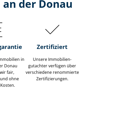
h an der Donau
garantie
Zertifiziert
mmobilien in
Unsere Immobilien­
er Donau
gutachter verfügen über
ir fair,
verschiedene renommierte
 und ohne
Zer­ti­fi­zie­run­gen.
 Kosten.