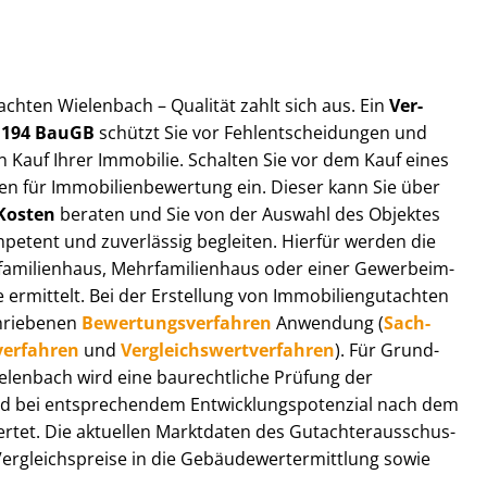
ut­ach­ten Wielenbach – Qualität zahlt sich aus. Ein
Ver­
§ 194 BauGB
schützt Sie vor Fehl­ent­schei­dun­gen und
 Kauf Ihrer Immobilie. Schalten Sie vor dem Kauf eines
n für Im­mo­bi­li­en­be­wer­tung ein. Dieser kann Sie über
Kosten
beraten und Sie von der Auswahl des Objektes
ompetent und zuverlässig begleiten. Hierfür werden die
ilienhaus, Mehr­fa­mi­li­en­haus oder einer Ge­wer­be­im­
rmittelt. Bei der Erstellung von Im­mo­bi­li­en­gut­ach­ten
hrie­be­nen
Be­wer­tungs­ver­fah­ren
Anwendung (
Sach­
ver­fah­ren
und
Ver­gleichs­wert­ver­fah­ren
). Für Grund­
Wielenbach wird eine baurechtliche Prüfung der
 bei entsprechendem Ent­wick­lungs­po­ten­zi­al nach dem
tet. Die aktuellen Marktdaten des Gut­ach­ter­aus­schus­
­gleichs­prei­se in die Ge­bäu­de­wert­ermitt­lung sowie