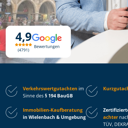
4,9
Bewertungen
4791
Ver­kehrs­wert­gut­ach­ten
im
Kurzgutac
Sinne des
§ 194 BauGB
Immobilien-Kaufberatung
Zertifiziert
in Wielenbach & Umgebung
ach­ter
nach
TÜV, DEKRA