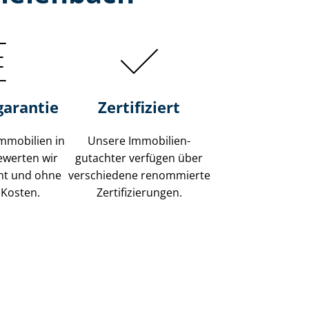
garantie
Zertifiziert
mmobilien in
Unsere Immobilien­
ewerten wir
gutachter verfügen über
ent und ohne
verschiedene renommierte
 Kosten.
Zer­ti­fi­zie­run­gen.