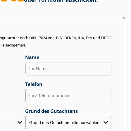
li­en­gut­ach­ter nach DIN 17024 von TÜV, DEKRA, IHK, DIA und EIPOS
lie sachgemäß.
Name
Telefon
Grund des Gutachtens