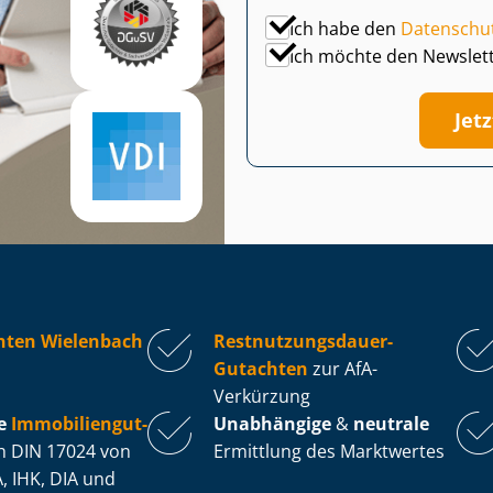
Ich habe den
Datenschu
Ich möchte den Newslet
Jet
hten Wielenbach
Rest­nut­zungs­dau­er-
Gutachten
zur AfA-
Verkürzung
e
Im­mo­bi­li­en­gut­
Unabhängige
&
neutrale
 DIN 17024 von
Ermittlung des Marktwertes
, IHK, DIA und