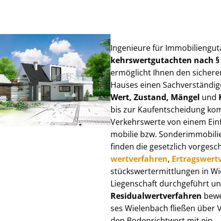
Ingenieure für Im­mo­bi­li­en­g
kehrs­wert­gut­ach­ten nach 
ermöglicht Ihnen den sicheren
Hauses einen Sach­ver­stän­di­ge
Wert, Zustand, Mängel
und
bis zur Kauf­ent­schei­dung k
Verkehrswerte von einem Einfam
mo­bi­lie bzw. Sonderimmobilie e
finden die gesetzlich vor­ge­sc
wert­ver­fah­ren
,
Er­trags­wert­
stücks­wert­ermitt­lun­gen in 
Liegenschaft durchgeführt und
Re­si­du­al­wert­ver­fah­ren
bewer
ses Wielenbach fließen über Ver
den Bodenrichtwert mit ein.