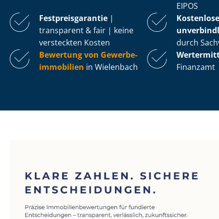
EIPOS
Fest­preis­ga­ran­tie
|
Kostenlos
transparent & fair | keine
unverbindl
versteckten Kosten
durch Sach
Bewertung von Ge­wer­be­
Wertermit
im­mo­bi­li­en
in Wielenbach
Finanzamt