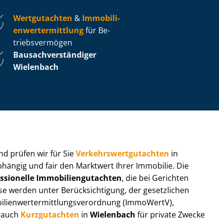
Wertgutachten
&
Im­mo­bi­li­
en­wert­ermitt­lung
für Be­
triebs­ver­mö­gen
Bau­sach­ver­stän­di­ger
Wielenbach
 und prüfen wir für Sie
Ver­kehrs­wert­gut­ach­ten
in
bhängig und fair den Marktwert Ihrer Immobilie. Die
ssionelle Im­mo­bi­li­en­gut­ach­ten
, die bei Gerichten
werden unter Be­rück­sich­ti­gung, der gesetzlichen
i­en­wert­ermitt­lungs­ver­ord­nung (ImmoWertV),
r auch
Kurzgutachten
in
Wielenbach
für private Zwecke