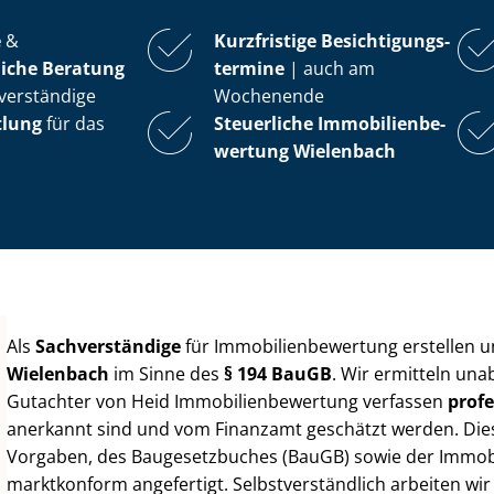
e
&
Kurzfristige Be­sich­ti­gungs­
iche Beratung
ter­mi­ne
| auch am
verständige
Wochenende
tlung
für das
Steuerliche Im­mo­bi­li­en­be­
wer­tung
Wielenbach
Als
Sachverständige
für Im­mo­bi­li­en­be­wer­tung erstellen
Wielenbach
im Sinne des
§ 194 BauGB
. Wir ermitteln una
Gutachter von Heid Im­mo­bi­li­en­be­wer­tung verfassen
profe
anerkannt sind und vom Finanzamt geschätzt werden. Diese 
Vorgaben, des Baugesetzbuches (BauGB) sowie der Im­mo­bi­l
marktkonform angefertigt. Selbst­ver­ständ­lich arbeiten wi