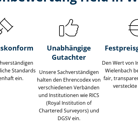
s­konform
Unabhängige
Festpreis​
Gutachter
­ver­stän­di­gen
Den Wert von I
liche Standards
Wielenbach b
Unsere Sach­ver­stän­di­gen
nhaft ein.
fair, transpar
halten den Ehrencodex von
versteckte
verschiedenen Verbänden
und Institutionen wie RICS
(Royal Institution of
Chartered Surveyors) und
DGSV ein.