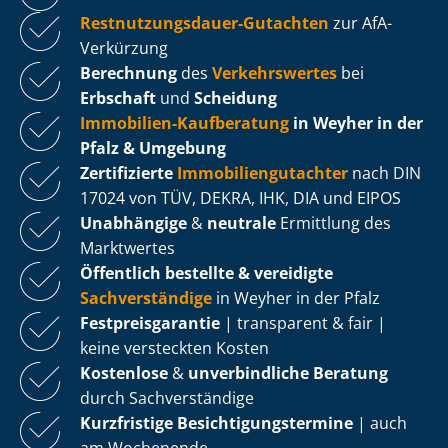
Rest­nut­zungs­dau­er-Gutachten
zur AfA-
Verkürzung
Berechnung
des
Verkehrswertes
bei
Erbschaft
und
Scheidung
Immobilien-Kaufberatung
in Weyher in der
Pfalz & Umgebung
Zertifizierte
Im­mo­bi­li­en­gut­ach­ter
nach DIN
17024 von TÜV, DEKRA, IHK, DIA und EIPOS
Unabhängige
&
neutrale
Ermittlung des
Marktwertes
Öffentlich bestellte & vereidigte
Sachverständige
in Weyher in der Pfalz
Fest­preis­ga­ran­tie
| transparent & fair |
keine versteckten Kosten
Kostenlose
&
unverbindliche Beratung
durch Sachverständige
Kurzfristige Be­sich­ti­gungs­ter­mi­ne
| auch
am Wochenende