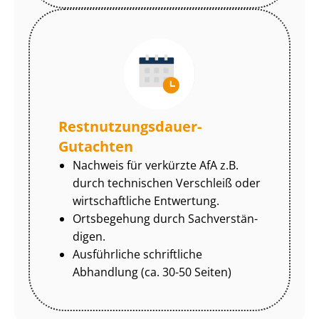
Rest­nut­zungs­dau­er-
Gutachten
Nachweis für verkürzte AfA z.B.
durch technischen Verschleiß oder
wirtschaftliche Entwertung.
Ortsbegehung durch Sach­ver­stän­
di­gen.
Ausführliche schriftliche
Abhandlung (ca. 30-50 Seiten)