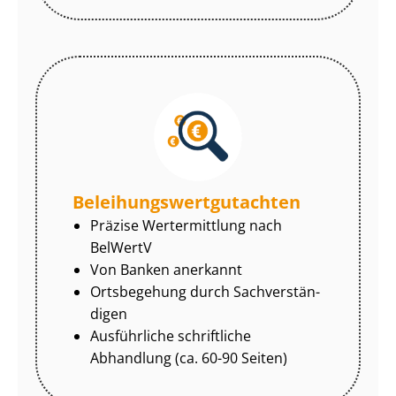
Be­lei­hungs­wert­gut­ach­ten
Präzise Wertermittlung nach
BelWertV
Von Banken anerkannt
Ortsbegehung durch Sach­ver­stän­
di­gen
Ausführliche schriftliche
Abhandlung (ca. 60-90 Seiten)