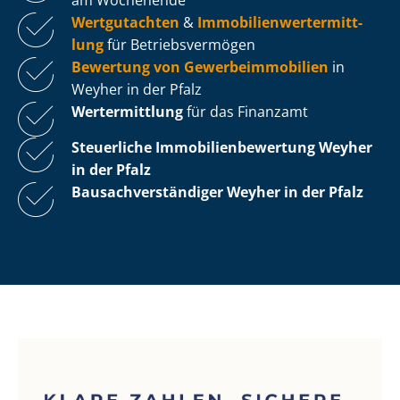
Wertgutachten
&
Im­mo­bi­li­en­wert­ermitt­
lung
für Be­triebs­ver­mö­gen
Bewertung von Ge­wer­be­im­mo­bi­li­en
in
Weyher in der Pfalz
Wertermittlung
für das Finanzamt
Steuerliche Im­mo­bi­li­en­be­wer­tung
Weyher
in der Pfalz
Bau­sach­ver­stän­di­ger Weyher in der Pfalz