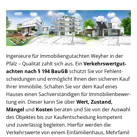
Ingenieure für Im­mo­bi­li­en­gut­ach­ten Weyher in der
Pfalz – Qualität zahlt sich aus. Ein
Ver­kehrs­wert­gut­
ach­ten nach § 194 BauGB
schützt Sie vor Fehl­ent­
schei­dun­gen und ermöglicht Ihnen den sicheren Kauf
Ihrer Immobilie. Schalten Sie vor dem Kauf eines
Hauses einen Sach­ver­stän­di­gen für Im­mo­bi­li­en­be­wer­
tung ein. Dieser kann Sie über
Wert, Zustand,
Mängel
und
Kosten
beraten und Sie von der Auswahl
des Objektes bis zur Kauf­ent­schei­dung kompetent
und zuverlässig begleiten. Hierfür werden die
Verkehrswerte von einem Einfamilienhaus, Mehr­fa­mi­l