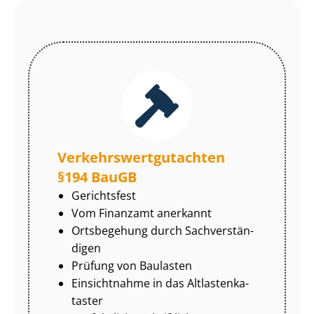
Ver­kehrs­wert­gut­ach­ten
§194 BauGB
Gerichtsfest
Vom Finanzamt anerkannt
Ortsbegehung durch Sach­ver­stän­
di­gen
Prüfung von Baulasten
Einsichtnahme in das Alt­las­ten­ka­
tas­ter