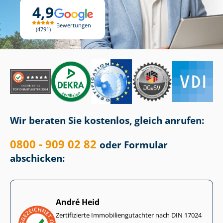
4,9
Bewertungen
4791
Wir beraten Sie kostenlos, gleich anrufen:
0800 - 909 02 82
oder Formular
abschicken:
André Heid
Zertifizierte Im­mo­bi­li­en­gut­ach­ter nach DIN 17024