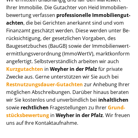
Ihrer Immobilie. Die Gutachter von Heid Im­mo­bi­li­en­
be­wer­tung verfassen
professionelle Im­mo­bi­li­en­gut­
ach­ten
, die bei Gerichten anerkannt sind und vom
Finanzamt geschätzt werden. Diese werden unter Be­
rück­sich­ti­gung, der gesetzlichen Vorgaben, des
Baugesetzbuches (BauGB) sowie der Im­mo­bi­li­en­wert­
ermitt­lungs­ver­ord­nung (ImmoWertV), marktkonform
angefertigt. Selbst­ver­ständ­lich arbeiten wir auch
Kurzgutachten
in
Weyher in der Pfalz
für private
Zwecke aus. Gerne unterstützen wir Sie auch bei
Rest­nut­zungs­dau­er-Gutachten
zur Anhebung Ihrer
möglichen Abschreibungen. Darüber hinaus beraten
wir Sie kostenlos und unverbindlich bei
inhaltlichen
sowie
rechtlichen
Fragestellungen zu Ihrer
Grund­
stücks­be­wer­tung
in
Weyher in der Pfalz
. Wir freuen
uns auf Ihre Kontaktaufnahme.