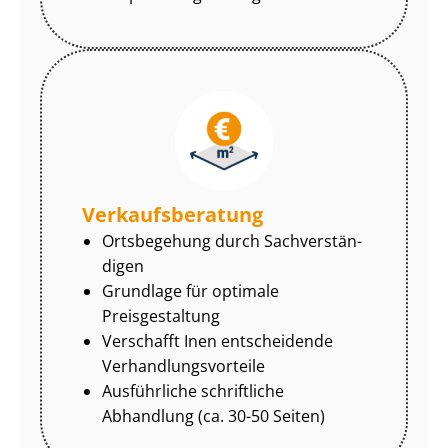
Ver­kaufs­be­ra­tung
Ortsbegehung durch Sach­ver­stän­
di­gen
Grundlage für optimale
Preisgestaltung
Verschafft Inen entscheidende
Ver­hand­lungs­vor­tei­le
Ausführliche schriftliche
Abhandlung (ca. 30-50 Seiten)