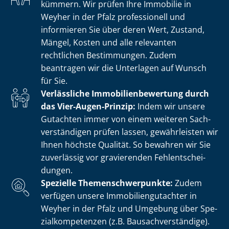
kümmern. Wir prüfen Ihre Immobilie in
Weyher in der Pfalz professionell und
informieren Sie über deren Wert, Zustand,
Mängel, Kosten und alle relevanten
rechtlichen Bestimmungen. Zudem
beantragen wir die Unterlagen auf Wunsch
für Sie.
Verlässliche Im­mo­bi­li­en­be­wer­tung durch
das Vier-Augen-Prinzip:
Indem wir unsere
Gutachten immer von einem weiteren Sach­
ver­stän­di­gen prüfen lassen, gewährleisten wir
Ihnen höchste Qualität. So bewahren wir Sie
zuverlässig vor gravierenden Fehl­ent­schei­
dun­gen.
Spezielle The­men­schwer­punk­te:
Zudem
verfügen unsere Im­mo­bi­li­en­gut­ach­ter in
Weyher in der Pfalz und Umgebung über Spe­
zi­al­kom­pe­ten­zen (z.B. Bau­sach­ver­stän­di­ge).