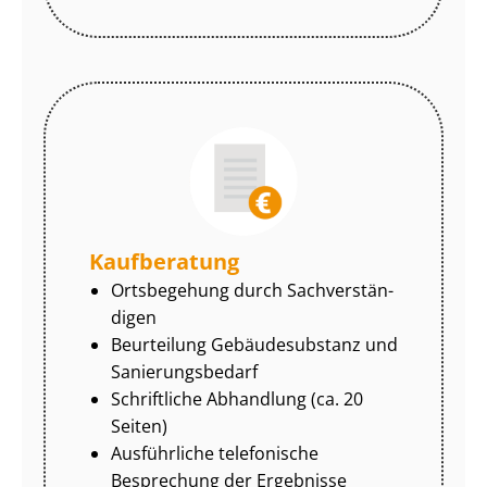
Kaufberatung
Ortsbegehung durch Sach­ver­stän­
di­gen
Beurteilung Gebäudesubstanz und
Sa­nie­rungs­be­darf
Schriftliche Abhandlung (ca. 20
Seiten)
Ausführliche telefonische
Besprechung der Ergebnisse