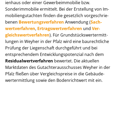
i­en­haus oder einer Ge­wer­be­im­mo­bi­lie bzw.
Sonderimmobilie ermittelt. Bei der Erstellung von Im­
mo­bi­li­en­gut­ach­ten finden die gesetzlich vor­ge­schrie­
be­nen
Be­wer­tungs­ver­fah­ren
Anwendung (
Sach­
wert­ver­fah­ren
,
Er­trags­wert­ver­fah­ren
und
Ver­
gleichs­wert­ver­fah­ren
). Für Grund­stücks­wert­ermitt­
lun­gen in Weyher in der Pfalz wird eine baurechtliche
Prüfung der Liegenschaft durchgeführt und bei
entsprechendem Ent­wick­lungs­po­ten­zi­al nach dem
Re­si­du­al­wert­ver­fah­ren
bewertet. Die aktuellen
Marktdaten des Gut­ach­ter­aus­schus­ses Weyher in der
Pfalz fließen über Ver­gleichs­prei­se in die Ge­bäu­de­
wert­ermitt­lung sowie den Bodenrichtwert mit ein.