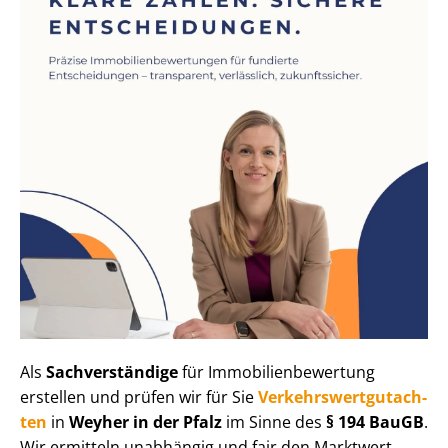
Als
Sachverständige
für Im­mo­bi­li­en­be­wer­tung
erstellen und prüfen wir für Sie
Ver­kehrs­wert­gut­ach­
ten
in
Weyher in der Pfalz
im Sinne des
§ 194 BauGB
.
Wir ermitteln unabhängig und fair den Marktwert