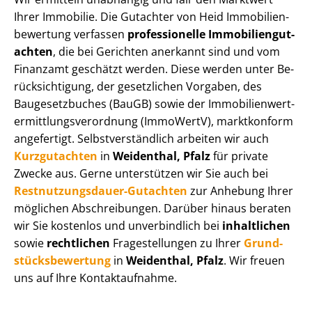
Ihrer Immobilie. Die Gutachter von Heid Im­mo­bi­li­en­
be­wer­tung verfassen
professionelle Im­mo­bi­li­en­gut­
ach­ten
, die bei Gerichten anerkannt sind und vom
Finanzamt geschätzt werden. Diese werden unter Be­
rück­sich­ti­gung, der gesetzlichen Vorgaben, des
Baugesetzbuches (BauGB) sowie der Im­mo­bi­li­en­wert­
ermitt­lungs­ver­ord­nung (ImmoWertV), marktkonform
angefertigt. Selbst­ver­ständ­lich arbeiten wir auch
Kurzgutachten
in
Weidenthal, Pfalz
für private
Zwecke aus. Gerne unterstützen wir Sie auch bei
Rest­nut­zungs­dau­er-Gutachten
zur Anhebung Ihrer
möglichen Abschreibungen. Darüber hinaus beraten
wir Sie kostenlos und unverbindlich bei
inhaltlichen
sowie
rechtlichen
Fragestellungen zu Ihrer
Grund­
stücks­be­wer­tung
in
Weidenthal, Pfalz
. Wir freuen
uns auf Ihre Kontaktaufnahme.