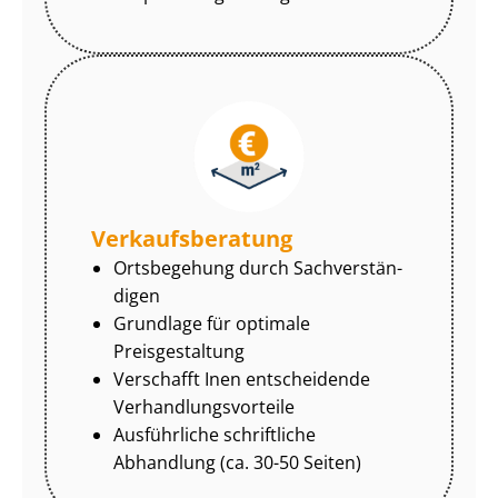
Ver­kaufs­be­ra­tung
Ortsbegehung durch Sach­ver­stän­
di­gen
Grundlage für optimale
Preisgestaltung
Verschafft Inen entscheidende
Ver­hand­lungs­vor­tei­le
Ausführliche schriftliche
Abhandlung (ca. 30-50 Seiten)