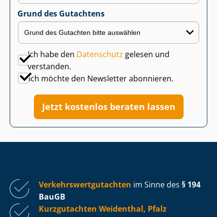
Grund des Gutachtens
Ich habe den
Datenschutz
gelesen und
verstanden.
Ich möchte den Newsletter abonnieren.
Jetzt kostenlos beraten lassen
Ver­kehrs­wert­gut­ach­ten
im Sinne des
§ 194
BauGB
Kurzgutachten Weidenthal, Pfalz