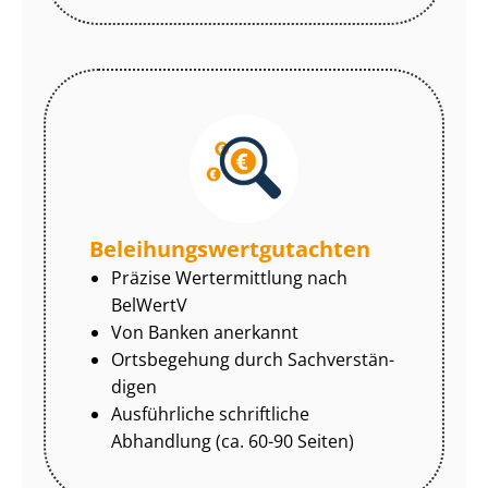
Be­lei­hungs­wert­gut­ach­ten
Präzise Wertermittlung nach
BelWertV
Von Banken anerkannt
Ortsbegehung durch Sach­ver­stän­
di­gen
Ausführliche schriftliche
Abhandlung (ca. 60-90 Seiten)