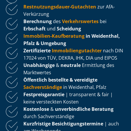
Rest­nut­zungs­dau­er-Gutachten
zur AfA-
Verkürzung
Berechnung
des
Verkehrswertes
bei
Erbschaft
und
Scheidung
Immobilien-Kaufberatung
in Weidenthal,
Pfalz & Umgebung
Zertifizierte
Im­mo­bi­li­en­gut­ach­ter
nach DIN
17024 von TÜV, DEKRA, IHK, DIA und EIPOS
Unabhängige
&
neutrale
Ermittlung des
Marktwertes
Öffentlich bestellte & vereidigte
Sachverständige
in Weidenthal, Pfalz
Fest­preis­ga­ran­tie
| transparent & fair |
keine versteckten Kosten
Kostenlose
&
unverbindliche Beratung
durch Sachverständige
Kurzfristige Be­sich­ti­gungs­ter­mi­ne
| auch
am Wochenende