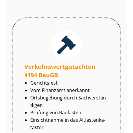
Ver­kehrs­wert­gut­ach­ten
§194 BauGB
Gerichtsfest
Vom Finanzamt anerkannt
Ortsbegehung durch Sach­ver­stän­
di­gen
Prüfung von Baulasten
Einsichtnahme in das Alt­las­ten­ka­
tas­ter