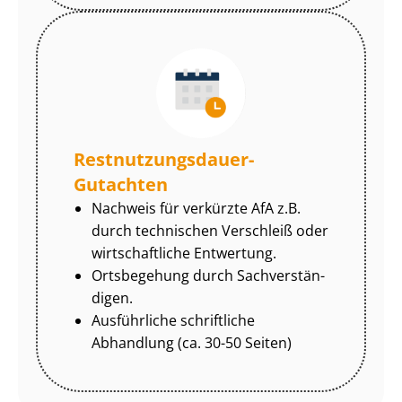
Rest­nut­zungs­dau­er-
Gutachten
Nachweis für verkürzte AfA z.B.
durch technischen Verschleiß oder
wirtschaftliche Entwertung.
Ortsbegehung durch Sach­ver­stän­
di­gen.
Ausführliche schriftliche
Abhandlung (ca. 30-50 Seiten)