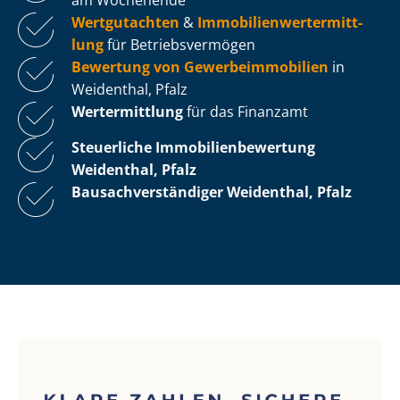
Wertgutachten
&
Im­mo­bi­li­en­wert­ermitt­
lung
für Be­triebs­ver­mö­gen
Bewertung von Ge­wer­be­im­mo­bi­li­en
in
Weidenthal, Pfalz
Wertermittlung
für das Finanzamt
Steuerliche Im­mo­bi­li­en­be­wer­tung
Weidenthal, Pfalz
Bau­sach­ver­stän­di­ger Weidenthal, Pfalz