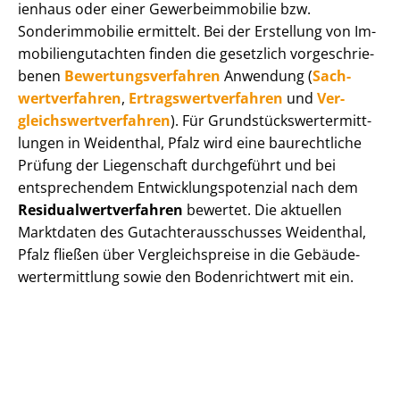
i­en­haus oder einer Ge­wer­be­im­mo­bi­lie bzw.
Sonderimmobilie ermittelt. Bei der Erstellung von Im­
mo­bi­li­en­gut­ach­ten finden die gesetzlich vor­ge­schrie­
be­nen
Be­wer­tungs­ver­fah­ren
Anwendung (
Sach­
wert­ver­fah­ren
,
Er­trags­wert­ver­fah­ren
und
Ver­
gleichs­wert­ver­fah­ren
). Für Grund­stücks­wert­ermitt­
lun­gen in Weidenthal, Pfalz wird eine baurechtliche
Prüfung der Liegenschaft durchgeführt und bei
entsprechendem Ent­wick­lungs­po­ten­zi­al nach dem
Re­si­du­al­wert­ver­fah­ren
bewertet. Die aktuellen
Marktdaten des Gut­ach­ter­aus­schus­ses Weidenthal,
Pfalz fließen über Ver­gleichs­prei­se in die Ge­bäu­de­
wert­ermitt­lung sowie den Bodenrichtwert mit ein.