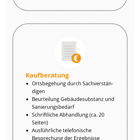
Kaufberatung
Ortsbegehung durch Sach­ver­stän­
di­gen
Beurteilung Gebäudesubstanz und
Sa­nie­rungs­be­darf
Schriftliche Abhandlung (ca. 20
Seiten)
Ausführliche telefonische
Besprechung der Ergebnisse