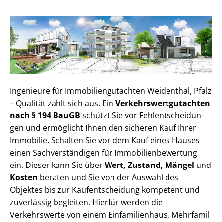
Ingenieure für Im­mo­bi­li­en­gut­ach­ten Weidenthal, Pfalz
– Qualität zahlt sich aus. Ein
Ver­kehrs­wert­gut­ach­ten
nach § 194 BauGB
schützt Sie vor Fehl­ent­schei­dun­
gen und ermöglicht Ihnen den sicheren Kauf Ihrer
Immobilie. Schalten Sie vor dem Kauf eines Hauses
einen Sach­ver­stän­di­gen für Im­mo­bi­li­en­be­wer­tung
ein. Dieser kann Sie über
Wert, Zustand, Mängel
und
Kosten
beraten und Sie von der Auswahl des
Objektes bis zur Kauf­ent­schei­dung kompetent und
zuverlässig begleiten. Hierfür werden die
Verkehrswerte von einem Einfamilienhaus, Mehr­fa­mi­l