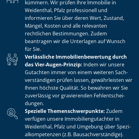
kümmern. Wir prüfen Ihre Immobilie in
Weidenthal, Pfalz professionell und
informieren Sie über deren Wert, Zustand,
Mängel, Kosten und alle relevanten
rechtlichen Bestimmungen. Zudem
beantragen wir die Unterlagen auf Wunsch
für Sie.
Verlässliche Im­mo­bi­li­en­be­wer­tung durch
das Vier-Augen-Prinzip:
Indem wir unsere
Gutachten immer von einem weiteren Sach­
ver­stän­di­gen prüfen lassen, gewährleisten wir
Ihnen höchste Qualität. So bewahren wir Sie
zuverlässig vor gravierenden Fehl­ent­schei­
dun­gen.
Spezielle The­men­schwer­punk­te:
Zudem
verfügen unsere Im­mo­bi­li­en­gut­ach­ter in
Weidenthal, Pfalz und Umgebung über Spe­zi­
al­kom­pe­ten­zen (z.B. Bau­sach­ver­stän­di­ge).