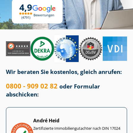
4,9
Bewertungen
4791
Wir beraten Sie kostenlos, gleich anrufen:
0800 - 909 02 82
oder Formular
abschicken:
André Heid
Zertifizierte Im­mo­bi­li­en­gut­ach­ter nach DIN 17024