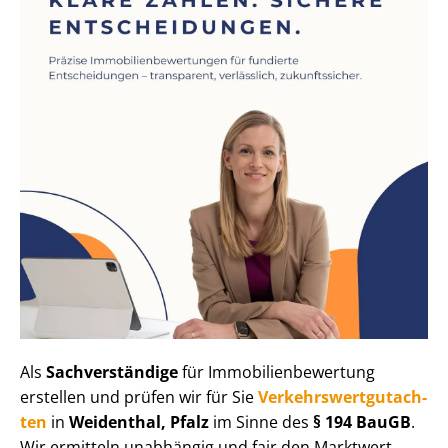
Als
Sachverständige
für Im­mo­bi­li­en­be­wer­tung
erstellen und prüfen wir für Sie
Ver­kehrs­wert­gut­ach­
ten
in
Weidenthal, Pfalz
im Sinne des
§ 194 BauGB
.
Wir ermitteln unabhängig und fair den Marktwert