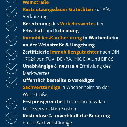
Weinstraße
Rest­nut­zungs­dau­er-Gutachten
zur AfA-
Verkürzung
Berechnung
des
Verkehrswertes
bei
Erbschaft
und
Scheidung
Immobilien-Kaufberatung
in Wachenheim
an der Weinstraße & Umgebung
Zertifizierte
Im­mo­bi­li­en­gut­ach­ter
nach DIN
17024 von TÜV, DEKRA, IHK, DIA und EIPOS
Unabhängige
&
neutrale
Ermittlung des
Marktwertes
Öffentlich bestellte & vereidigte
Sachverständige
in Wachenheim an der
Weinstraße
Fest­preis­ga­ran­tie
| transparent & fair |
keine versteckten Kosten
Kostenlose
&
unverbindliche Beratung
durch Sachverständige