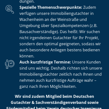
dun­gen.
Spezielle The­men­schwer­punk­te:
Zudem
verfügen unsere Im­mo­bi­li­en­gut­ach­ter in
Wachenheim an der Weinstraße und
Umgebung über Spe­zi­al­kom­pe­ten­zen (z.B.
Bau­sach­ver­stän­di­ge). Das heißt: Wir suchen
nicht irgendeinen Gutachter für Ihr Projekt,
sondern den optimal geeigneten, sodass wir
auch besondere Anliegen bestens bedienen
können.
Auch kurzfristige Termine:
Unsere Kunden
sind uns wichtig. Deshalb richten sich unsere
Im­mo­bi­li­en­gut­ach­ter zeitlich nach Ihnen und
nehmen auch kurzfristige Aufträge wahr –
ganz nach Ihren Möglichkeiten.
Wir sind zudem Mitglied beim Deutschen
Gutachter & Sach­ver­stän­di­gen­ver­band sowie
Fördermitglied beim Verein deutscher Ingenieure.