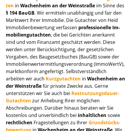
ten
in
Wachenheim an der Weinstraße
im Sinne des
§ 194 BauGB
. Wir ermitteln unabhängig und fair den
Marktwert Ihrer Immobilie. Die Gutachter von Heid
Im­mo­bi­li­en­be­wer­tung verfassen
professionelle Im­
mo­bi­li­en­gut­ach­ten
, die bei Gerichten anerkannt
sind und vom Finanzamt geschätzt werden. Diese
werden unter Be­rück­sich­ti­gung, der gesetzlichen
Vorgaben, des Baugesetzbuches (BauGB) sowie der
Im­mo­bi­li­en­wert­ermitt­lungs­ver­ord­nung (ImmoWertV),
marktkonform angefertigt. Selbst­ver­ständ­lich
arbeiten wir auch
Kurzgutachten
in
Wachenheim an
der Weinstraße
für private Zwecke aus. Gerne
unterstützen wir Sie auch bei
Rest­nut­zungs­dau­er-
Gutachten
zur Anhebung Ihrer möglichen
Abschreibungen. Darüber hinaus beraten wir Sie
kostenlos und unverbindlich bei
inhaltlichen
sowie
rechtlichen
Fragestellungen zu Ihrer
Grund­stücks­
be­wer­tung
in
Wachenheim an der Weinstraße
. Wir