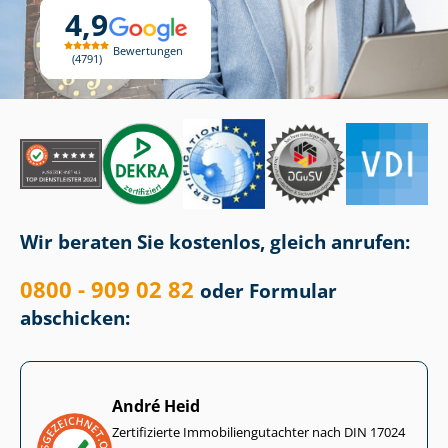
4,9
Bewertungen
4791
Wir beraten Sie kostenlos, gleich anrufen:
0800 - 909 02 82
oder Formular
abschicken:
André Heid
Zertifizierte Im­mo­bi­li­en­gut­ach­ter nach DIN 17024