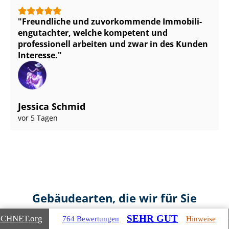
Freundliche und zuvorkommende Im­mo­bi­li­
en­gut­ach­ter, welche kompetent und
professionell arbeiten und zwar in des Kunden
Interesse.
Jessica Schmid
vor 5 Tagen
Gebäudearten, die wir für Sie
bewerten
SEHR GUT
ICHNET
.org
764 Bewertungen
Hinweise