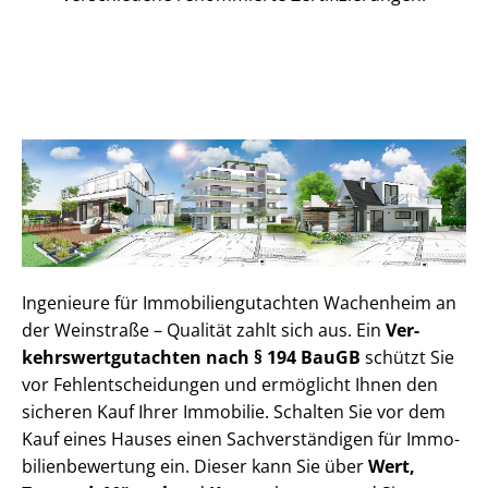
Ingenieure für Im­mo­bi­li­en­gut­ach­ten Wachenheim an
der Weinstraße – Qualität zahlt sich aus. Ein
Ver­
kehrs­wert­gut­ach­ten nach § 194 BauGB
schützt Sie
vor Fehl­ent­schei­dun­gen und ermöglicht Ihnen den
sicheren Kauf Ihrer Immobilie. Schalten Sie vor dem
Kauf eines Hauses einen Sach­ver­stän­di­gen für Im­mo­
bi­li­en­be­wer­tung ein. Dieser kann Sie über
Wert,