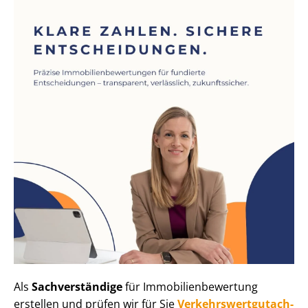
Als
Sachverständige
für Im­mo­bi­li­en­be­wer­tung
erstellen und prüfen wir für Sie
Ver­kehrs­wert­gut­ach­