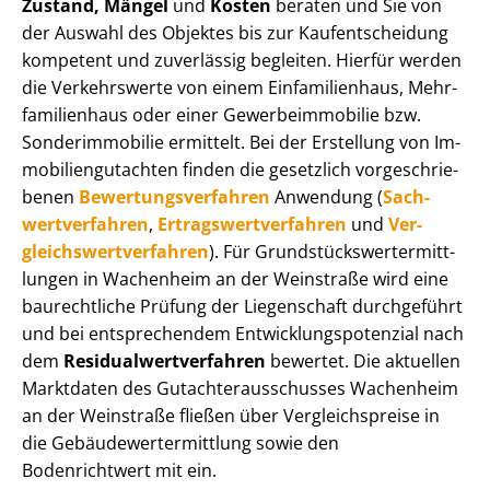
Zustand, Mängel
und
Kosten
beraten und Sie von
der Auswahl des Objektes bis zur Kauf­ent­schei­dung
kompetent und zuverlässig begleiten. Hierfür werden
die Verkehrswerte von einem Einfamilienhaus, Mehr­
fa­mi­li­en­haus oder einer Ge­wer­be­im­mo­bi­lie bzw.
Sonderimmobilie ermittelt. Bei der Erstellung von Im­
mo­bi­li­en­gut­ach­ten finden die gesetzlich vor­ge­schrie­
be­nen
Be­wer­tungs­ver­fah­ren
Anwendung (
Sach­
wert­ver­fah­ren
,
Er­trags­wert­ver­fah­ren
und
Ver­
gleichs­wert­ver­fah­ren
). Für Grund­stücks­wert­ermitt­
lun­gen in Wachenheim an der Weinstraße wird eine
baurechtliche Prüfung der Liegenschaft durchgeführt
und bei entsprechendem Ent­wick­lungs­po­ten­zi­al nach
dem
Re­si­du­al­wert­ver­fah­ren
bewertet. Die aktuellen
Marktdaten des Gut­ach­ter­aus­schus­ses Wachenheim
an der Weinstraße fließen über Ver­gleichs­prei­se in
die Ge­bäu­de­wert­ermitt­lung sowie den
Bodenrichtwert mit ein.