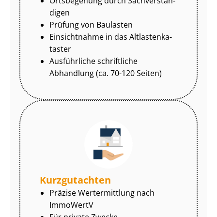
Ortsbegehung durch Sach­ver­stän­
di­gen
Prüfung von Baulasten
Einsichtnahme in das Alt­las­ten­ka­
tas­ter
Ausführliche schriftliche
Abhandlung (ca. 70-120 Seiten)
Kurzgutachten
Präzise Wertermittlung nach
ImmoWertV
Für private Zwecke