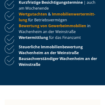
Kurzfristige Be­sich­ti­gungs­ter­mi­ne
| auch
am Wochenende
Wertgutachten
&
Im­mo­bi­li­en­wert­ermitt­
lung
für Be­triebs­ver­mö­gen
Bewertung von Ge­wer­be­im­mo­bi­li­en
in
Wachenheim an der Weinstraße
Wertermittlung
für das Finanzamt
Steuerliche Im­mo­bi­li­en­be­wer­tung
Wachenheim an der Weinstraße
Bau­sach­ver­stän­di­ger Wachenheim an der
Weinstraße