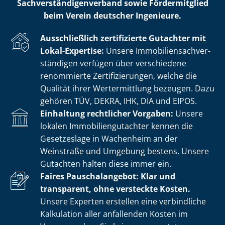
Sach­ver­stän­di­gen­ver­band sowie Fördermitglied
beim Verein deutscher Ingenieure.
Ausschließlich zertifizierte Gutachter mit
Lokal-Expertise:
Unsere Im­mo­bi­li­en­sach­ver­
stän­di­gen verfügen über verschiedene
renommierte Zer­ti­fi­zie­run­gen, welche die
Qualität ihrer Wertermittlung bezeugen. Dazu
gehören TÜV, DEKRA, IHK, DIA und EIPOS.
Einhaltung rechtlicher Vorgaben:
Unsere
lokalen Im­mo­bi­li­en­gut­ach­ter kennen die
Gesetzeslage in Wachenheim an der
Weinstraße und Umgebung bestens. Unsere
Gutachten halten diese immer ein.
Faires Pauschalangebot: Klar und
transparent, ohne versteckte Kosten.
Unsere Experten erstellen eine verbindliche
Kalkulation aller anfallenden Kosten im