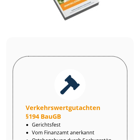
Ver­kehrs­wert­gut­ach­ten
§194 BauGB
Gerichtsfest
Vom Finanzamt anerkannt