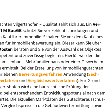
t­ach­ten Vilgertshofen – Qualität zahlt sich aus. Ein
Ver­
§ 194 BauGB
schützt Sie vor Fehl­ent­schei­dun­gen und
 Kauf Ihrer Immobilie. Schalten Sie vor dem Kauf eines
n für Im­mo­bi­li­en­be­wer­tung ein. Dieser kann Sie über
Kosten
beraten und Sie von der Auswahl des Objektes
ompetent und zuverlässig begleiten. Hierfür werden die
ilienhaus, Mehr­fa­mi­li­en­haus oder einer Ge­wer­be­im­
rmittelt. Bei der Erstellung von Im­mo­bi­li­en­gut­ach­ten
hrie­be­nen
Be­wer­tungs­ver­fah­ren
Anwendung (
Sach­
ver­fah­ren
und
Ver­gleichs­wert­ver­fah­ren
). Für Grund­
Vilgertshofen wird eine baurechtliche Prüfung der
 bei entsprechendem Ent­wick­lungs­po­ten­zi­al nach dem
tet. Die aktuellen Marktdaten des Gut­ach­ter­aus­schus­
Ver­gleichs­prei­se in die Ge­bäu­de­wert­ermitt­lung sowie