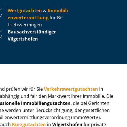
Wertgutachten
&
Im­mo­bi­li­
en­wert­ermitt­lung
für Be­
triebs­ver­mö­gen
Bau­sach­ver­stän­di­ger
Vilgertshofen
 und prüfen wir für Sie
Ver­kehrs­wert­gut­ach­ten
in
nabhängig und fair den Marktwert Ihrer Immobilie. Die
ssionelle Im­mo­bi­li­en­gut­ach­ten
, die bei Gerichten
werden unter Be­rück­sich­ti­gung, der gesetzlichen
i­en­wert­ermitt­lungs­ver­ord­nung (ImmoWertV),
r auch
Kurzgutachten
in
Vilgertshofen
für private