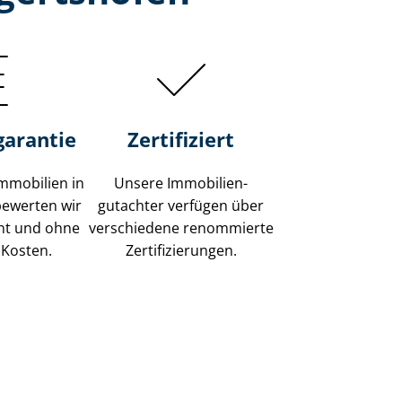
garantie
Zertifiziert
mmobilien in
Unsere Immobilien­
bewerten wir
gutachter verfügen über
ent und ohne
verschiedene renommierte
 Kosten.
Zer­ti­fi­zie­run­gen.