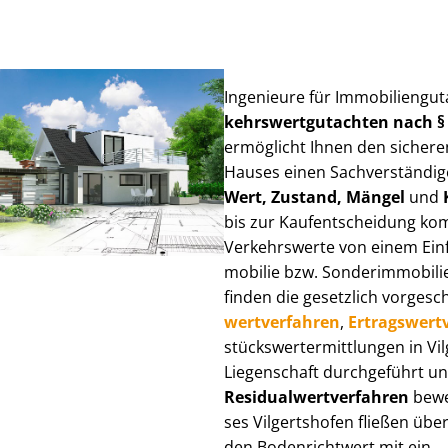
Ingenieure für Im­mo­bi­li­en­gu
kehrs­wert­gut­ach­ten nach 
ermöglicht Ihnen den sicheren
Hauses einen Sach­ver­stän­di­ge
Wert, Zustand, Mängel
und
bis zur Kauf­ent­schei­dung k
Verkehrswerte von einem Einfam
mo­bi­lie bzw. Sonderimmobilie e
finden die gesetzlich vor­ge­sc
wert­ver­fah­ren
,
Er­trags­wert­
stücks­wert­ermitt­lun­gen in 
Liegenschaft durchgeführt und
Re­si­du­al­wert­ver­fah­ren
bewer
ses Vilgertshofen fließen über 
den Bodenrichtwert mit ein.