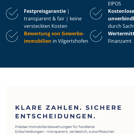
EIPOS
Fest­preis­ga­ran­tie
|
Kostenlos
transparent & fair | keine
unverbindl
versteckten Kosten
durch Sach
Bewertung von Ge­wer­be­
Wertermit
im­mo­bi­li­en
in Vilgertshofen
Finanzamt