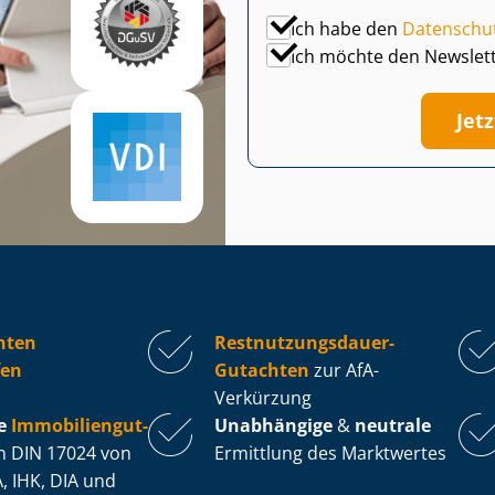
Ich habe den
Datenschu
Ich möchte den Newslet
Jet
hten
Rest­nut­zungs­dau­er-
fen
Gutachten
zur AfA-
Verkürzung
e
Im­mo­bi­li­en­gut­
Unabhängige
&
neutrale
 DIN 17024 von
Ermittlung des Marktwertes
, IHK, DIA und