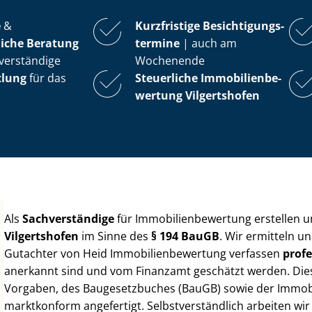
e
&
Kurzfristige Be­sich­ti­gungs­
iche Beratung
ter­mi­ne
| auch am
verständige
Wochenende
tlung
für das
Steuerliche Im­mo­bi­li­en­be­
wer­tung
Vilgertshofen
Als
Sachverständige
für Im­mo­bi­li­en­be­wer­tung erstellen
Vilgertshofen
im Sinne des
§ 194 BauGB
. Wir ermitteln u
Gutachter von Heid Im­mo­bi­li­en­be­wer­tung verfassen
profe
anerkannt sind und vom Finanzamt geschätzt werden. Diese 
Vorgaben, des Baugesetzbuches (BauGB) sowie der Im­mo­bi­l
marktkonform angefertigt. Selbst­ver­ständ­lich arbeiten wi