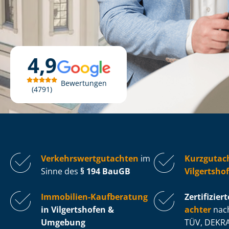
4,9
Bewertungen
4791
Ver­kehrs­wert­gut­ach­ten
im
Kurzgutac
Sinne des
§ 194 BauGB
Vilgertsho
Immobilien-Kaufberatung
Zertifiziert
in Vilgertshofen &
ach­ter
nach
Umgebung
TÜV, DEKRA