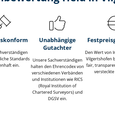
s­konform
Unabhängige
Festpreis​
Gutachter
­ver­stän­di­gen
Den Wert von I
liche Standards
Vilgertshofen 
Unsere Sach­ver­stän­di­gen
nhaft ein.
fair, transpar
halten den Ehrencodex von
versteckte
verschiedenen Verbänden
und Institutionen wie RICS
(Royal Institution of
Chartered Surveyors) und
DGSV ein.