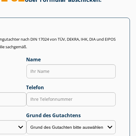
li­en­gut­ach­ter nach DIN 17024 von TÜV, DEKRA, IHK, DIA und EIPOS
lie sachgemäß.
Name
Telefon
Grund des Gutachtens