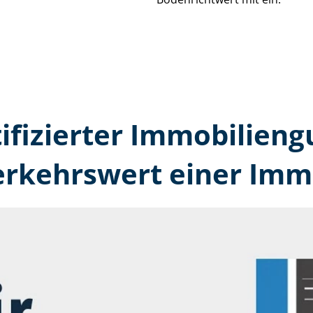
tifizierter Immobilien­
erkehrswert einer Immo