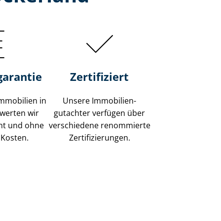
garantie
Zertifiziert
mmobilien in
Unsere Immobilien­
werten wir
gutachter verfügen über
ent und ohne
verschiedene renommierte
 Kosten.
Zer­ti­fi­zie­run­gen.