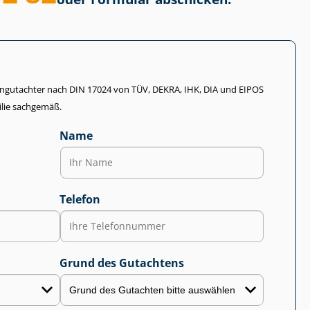
li­en­gut­ach­ter nach DIN 17024 von TÜV, DEKRA, IHK, DIA und EIPOS
lie sachgemäß.
Name
Telefon
Grund des Gutachtens