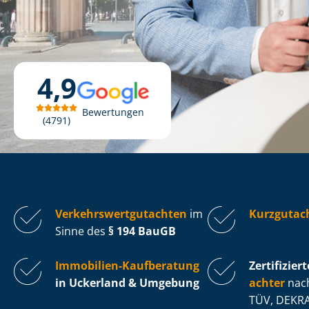
4,9
Bewertungen
4791
Ver­kehrs­wert­gut­ach­ten
im
Kurzgutac
Sinne des
§ 194 BauGB
Immobilien-Kaufberatung
Zertifiziert
in Uckerland & Umgebung
ach­ter
nach
TÜV, DEKRA