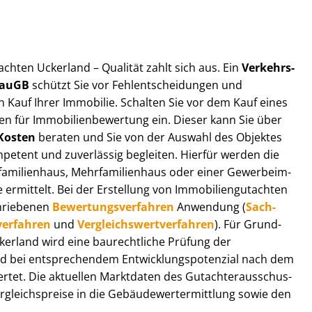
t­ach­ten Uckerland – Qualität zahlt sich aus. Ein
Ver­kehrs­
 BauGB
schützt Sie vor Fehl­ent­schei­dun­gen und
 Kauf Ihrer Immobilie. Schalten Sie vor dem Kauf eines
n für Im­mo­bi­li­en­be­wer­tung ein. Dieser kann Sie über
Kosten
beraten und Sie von der Auswahl des Objektes
ompetent und zuverlässig begleiten. Hierfür werden die
ilienhaus, Mehr­fa­mi­li­en­haus oder einer Ge­wer­be­im­
rmittelt. Bei der Erstellung von Im­mo­bi­li­en­gut­ach­ten
hrie­be­nen
Be­wer­tungs­ver­fah­ren
Anwendung (
Sach­
ver­fah­ren
und
Ver­gleichs­wert­ver­fah­ren
). Für Grund­
Uckerland wird eine baurechtliche Prüfung der
 bei entsprechendem Ent­wick­lungs­po­ten­zi­al nach dem
tet. Die aktuellen Marktdaten des Gut­ach­ter­aus­schus­
gleichs­prei­se in die Ge­bäu­de­wert­ermitt­lung sowie den