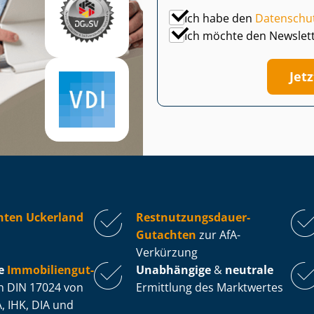
Ich habe den
Datenschu
Ich möchte den Newslet
Jet
hten Uckerland
Rest­nut­zungs­dau­er-
Gutachten
zur AfA-
Verkürzung
e
Im­mo­bi­li­en­gut­
Unabhängige
&
neutrale
 DIN 17024 von
Ermittlung des Marktwertes
, IHK, DIA und