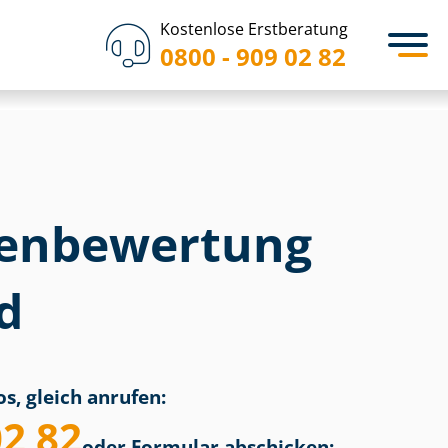
Kostenlose Erstberatung
0800 - 909 02 82
en­bewertung
d
s, gleich anrufen:
02 82
oder Formular abschicken: