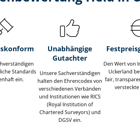
s­konform
Unabhängige
Festpreis​
Gutachter
­ver­stän­di­gen
Den Wert von I
liche Standards
Uckerland be
Unsere Sach­ver­stän­di­gen
nhaft ein.
fair, transpar
halten den Ehrencodex von
versteckte
verschiedenen Verbänden
und Institutionen wie RICS
(Royal Institution of
Chartered Surveyors) und
DGSV ein.