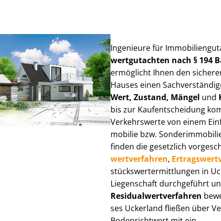
Ingenieure für Im­mo­bi­li­en­gu
wert­gut­ach­ten nach § 194
ermöglicht Ihnen den sicheren
Hauses einen Sach­ver­stän­di­ge
Wert, Zustand, Mängel
und
bis zur Kauf­ent­schei­dung k
Verkehrswerte von einem Einfam
mo­bi­lie bzw. Sonderimmobilie e
finden die gesetzlich vor­ge­sc
wert­ver­fah­ren
,
Er­trags­wert­
stücks­wert­ermitt­lun­gen in 
Liegenschaft durchgeführt und
Re­si­du­al­wert­ver­fah­ren
bewer
ses Uckerland fließen über Ver­
Bodenrichtwert mit ein.