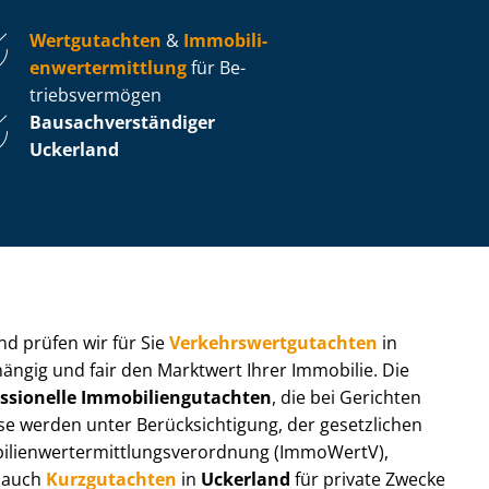
Wertgutachten
&
Im­mo­bi­li­
en­wert­ermitt­lung
für Be­
triebs­ver­mö­gen
Bau­sach­ver­stän­di­ger
Uckerland
 und prüfen wir für Sie
Ver­kehrs­wert­gut­ach­ten
in
hängig und fair den Marktwert Ihrer Immobilie. Die
ssionelle Im­mo­bi­li­en­gut­ach­ten
, die bei Gerichten
werden unter Be­rück­sich­ti­gung, der gesetzlichen
i­en­wert­ermitt­lungs­ver­ord­nung (ImmoWertV),
r auch
Kurzgutachten
in
Uckerland
für private Zwecke