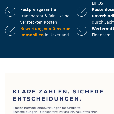
EIPOS
Fest­preis­ga­ran­tie
|
Kostenlos
transparent & fair | keine
unverbindl
versteckten Kosten
durch Sach
Bewertung von Ge­wer­be­
Wertermit
im­mo­bi­li­en
in Uckerland
Finanzamt