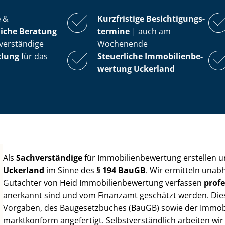
e
&
Kurzfristige Be­sich­ti­gungs­
iche Beratung
ter­mi­ne
| auch am
verständige
Wochenende
tlung
für das
Steuerliche Im­mo­bi­li­en­be­
wer­tung
Uckerland
Als
Sachverständige
für Im­mo­bi­li­en­be­wer­tung erstellen
Uckerland
im Sinne des
§ 194 BauGB
. Wir ermitteln unab
Gutachter von Heid Im­mo­bi­li­en­be­wer­tung verfassen
profe
anerkannt sind und vom Finanzamt geschätzt werden. Diese 
Vorgaben, des Baugesetzbuches (BauGB) sowie der Im­mo­bi­l
marktkonform angefertigt. Selbst­ver­ständ­lich arbeiten wi