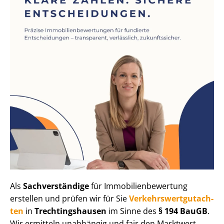
Als
Sachverständige
für Im­mo­bi­li­en­be­wer­tung
erstellen und prüfen wir für Sie
Ver­kehrs­wert­gut­ach­
ten
in
Trech­tin­gs­hau­sen
im Sinne des
§ 194 BauGB
.
Wir ermitteln unabhängig und fair den Marktwert