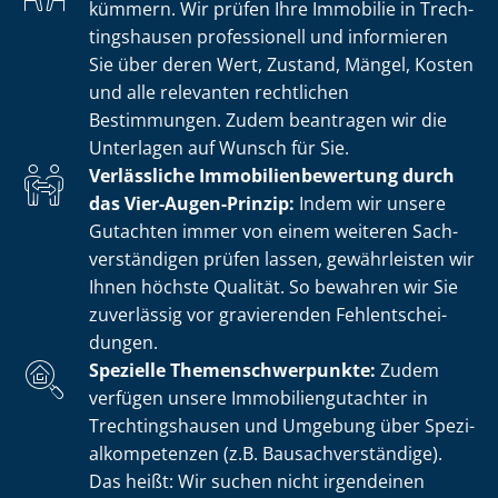
kümmern. Wir prüfen Ihre Immobilie in Trech­
tin­gs­hau­sen professionell und informieren
Sie über deren Wert, Zustand, Mängel, Kosten
und alle relevanten rechtlichen
Bestimmungen. Zudem beantragen wir die
Unterlagen auf Wunsch für Sie.
Verlässliche Im­mo­bi­li­en­be­wer­tung durch
das Vier-Augen-Prinzip:
Indem wir unsere
Gutachten immer von einem weiteren Sach­
ver­stän­di­gen prüfen lassen, gewährleisten wir
Ihnen höchste Qualität. So bewahren wir Sie
zuverlässig vor gravierenden Fehl­ent­schei­
dun­gen.
Spezielle The­men­schwer­punk­te:
Zudem
verfügen unsere Im­mo­bi­li­en­gut­ach­ter in
Trech­tin­gs­hau­sen und Umgebung über Spe­zi­
al­kom­pe­ten­zen (z.B. Bau­sach­ver­stän­di­ge).
Das heißt: Wir suchen nicht irgendeinen