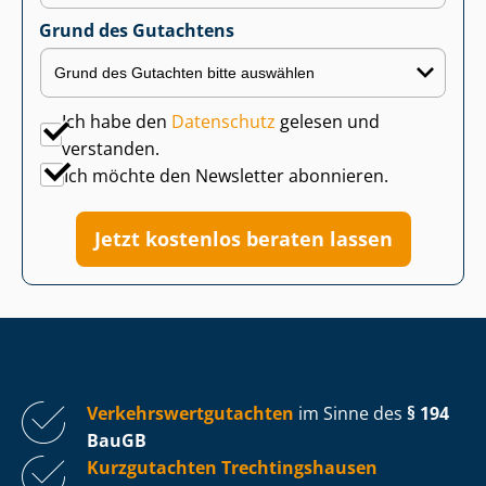
Grund des Gutachtens
Ich habe den
Datenschutz
gelesen und
verstanden.
Ich möchte den Newsletter abonnieren.
Jetzt kostenlos beraten lassen
Ver­kehrs­wert­gut­ach­ten
im Sinne des
§ 194
BauGB
Kurzgutachten Trech­tin­gs­hau­sen