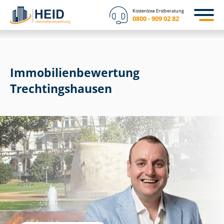
Kostenlose Erstberatung
0800 - 909 02 82
Immobilien­bewertung
Trech­tin­gs­hau­sen