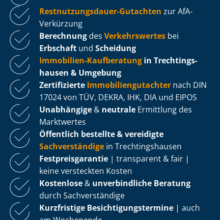
Rest­nut­zungs­dau­er-Gutachten
zur AfA-
Verkürzung
Berechnung
des
Verkehrswertes
bei
Erbschaft
und
Scheidung
Immobilien-Kaufberatung
in Trech­tin­gs­
hau­sen & Umgebung
Zertifizierte
Im­mo­bi­li­en­gut­ach­ter
nach DIN
17024 von TÜV, DEKRA, IHK, DIA und EIPOS
Unabhängige
&
neutrale
Ermittlung des
Marktwertes
Öffentlich bestellte & vereidigte
Sachverständige
in Trech­tin­gs­hau­sen
Fest­preis­ga­ran­tie
| transparent & fair |
keine versteckten Kosten
Kostenlose
&
unverbindliche Beratung
durch Sachverständige
Kurzfristige Be­sich­ti­gungs­ter­mi­ne
| auch
am Wochenende