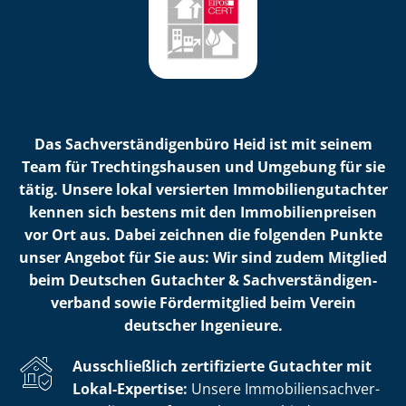
Das Sach­ver­stän­di­gen­bü­ro Heid ist mit seinem
Team für Trech­tin­gs­hau­sen und Umgebung für sie
tätig. Unsere lokal versierten Im­mo­bi­li­en­gut­ach­ter
kennen sich bestens mit den Im­mo­bi­li­en­prei­sen
vor Ort aus. Dabei zeichnen die folgenden Punkte
unser Angebot für Sie aus: Wir sind zudem Mitglied
beim Deutschen Gutachter & Sach­ver­stän­di­gen­
ver­band sowie Fördermitglied beim Verein
deutscher Ingenieure.
Ausschließlich zertifizierte Gutachter mit
Lokal-Expertise:
Unsere Im­mo­bi­li­en­sach­ver­