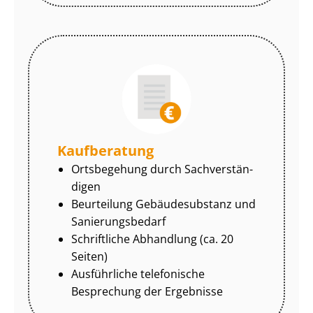
Kaufberatung
Ortsbegehung durch Sach­ver­stän­
di­gen
Beurteilung Gebäudesubstanz und
Sa­nie­rungs­be­darf
Schriftliche Abhandlung (ca. 20
Seiten)
Ausführliche telefonische
Besprechung der Ergebnisse