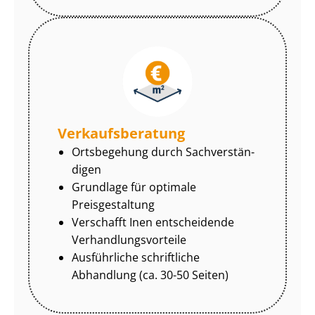
Ver­kaufs­be­ra­tung
Ortsbegehung durch Sach­ver­stän­
di­gen
Grundlage für optimale
Preisgestaltung
Verschafft Inen entscheidende
Ver­hand­lungs­vor­tei­le
Ausführliche schriftliche
Abhandlung (ca. 30-50 Seiten)