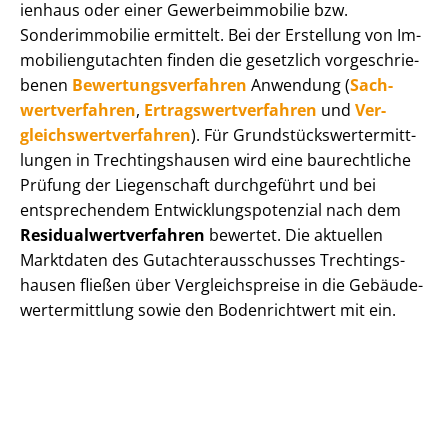
i­en­haus oder einer Ge­wer­be­im­mo­bi­lie bzw.
Sonderimmobilie ermittelt. Bei der Erstellung von Im­
mo­bi­li­en­gut­ach­ten finden die gesetzlich vor­ge­schrie­
be­nen
Be­wer­tungs­ver­fah­ren
Anwendung (
Sach­
wert­ver­fah­ren
,
Er­trags­wert­ver­fah­ren
und
Ver­
gleichs­wert­ver­fah­ren
). Für Grund­stücks­wert­ermitt­
lun­gen in Trech­tin­gs­hau­sen wird eine baurechtliche
Prüfung der Liegenschaft durchgeführt und bei
entsprechendem Ent­wick­lungs­po­ten­zi­al nach dem
Re­si­du­al­wert­ver­fah­ren
bewertet. Die aktuellen
Marktdaten des Gut­ach­ter­aus­schus­ses Trech­tin­gs­
hau­sen fließen über Ver­gleichs­prei­se in die Ge­bäu­de­
wert­ermitt­lung sowie den Bodenrichtwert mit ein.