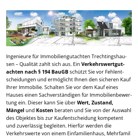
Ingenieure für Im­mo­bi­li­en­gut­ach­ten Trech­tin­gs­hau­
sen – Qualität zahlt sich aus. Ein
Ver­kehrs­wert­gut­
ach­ten nach § 194 BauGB
schützt Sie vor Fehl­ent­
schei­dun­gen und ermöglicht Ihnen den sicheren Kauf
Ihrer Immobilie. Schalten Sie vor dem Kauf eines
Hauses einen Sach­ver­stän­di­gen für Im­mo­bi­li­en­be­wer­
tung ein. Dieser kann Sie über
Wert, Zustand,
Mängel
und
Kosten
beraten und Sie von der Auswahl
des Objektes bis zur Kauf­ent­schei­dung kompetent
und zuverlässig begleiten. Hierfür werden die
Verkehrswerte von einem Einfamilienhaus, Mehr­fa­mi­l