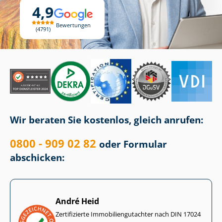
4,9
Bewertungen
4791
Wir beraten Sie kostenlos, gleich anrufen:
0800 - 909 02 82
oder Formular
abschicken:
André Heid
Zertifizierte Im­mo­bi­li­en­gut­ach­ter nach DIN 17024