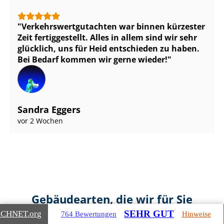
Ver­kehrs­wert­gut­ach­ten war binnen kürzester
Zeit fertiggestellt. Alles in allem sind wir sehr
glücklich, uns für Heid entschieden zu haben.
Bei Bedarf kommen wir gerne wieder!
Sandra Eggers
vor 2 Wochen
Gebäudearten, die wir für Sie
bewerten
SEHR GUT
ICHNET
.org
764 Bewertungen
Hinweise