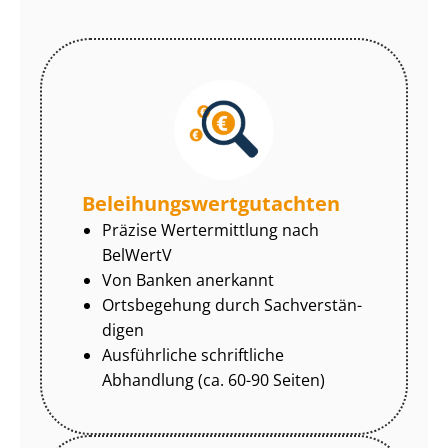
Be­lei­hungs­wert­gut­ach­ten
Präzise Wertermittlung nach
BelWertV
Von Banken anerkannt
Ortsbegehung durch Sach­ver­stän­
di­gen
Ausführliche schriftliche
Abhandlung (ca. 60-90 Seiten)