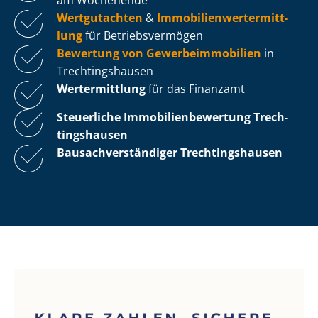
Wertgutachten
&
Im­mo­bi­li­en­wert­ermitt­
lung
für Be­triebs­ver­mö­gen
Bewertung von Ge­wer­be­im­mo­bi­li­en
in
Trech­tin­gs­hau­sen
Wertermittlung
für das Finanzamt
Steuerliche Im­mo­bi­li­en­be­wer­tung
Trech­
tin­gs­hau­sen
Bau­sach­ver­stän­di­ger Trech­tin­gs­hau­sen