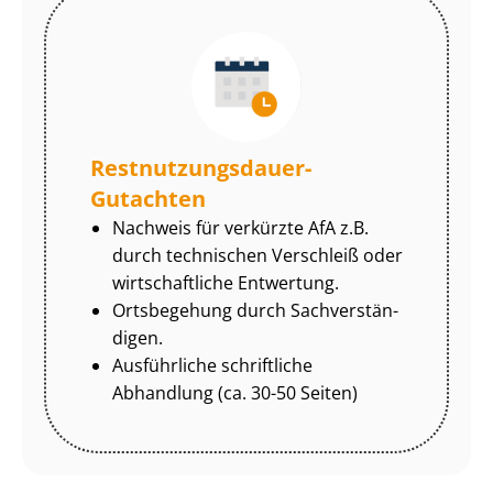
Rest­nut­zungs­dau­er-
Gutachten
Nachweis für verkürzte AfA z.B.
durch technischen Verschleiß oder
wirtschaftliche Entwertung.
Ortsbegehung durch Sach­ver­stän­
di­gen.
Ausführliche schriftliche
Abhandlung (ca. 30-50 Seiten)