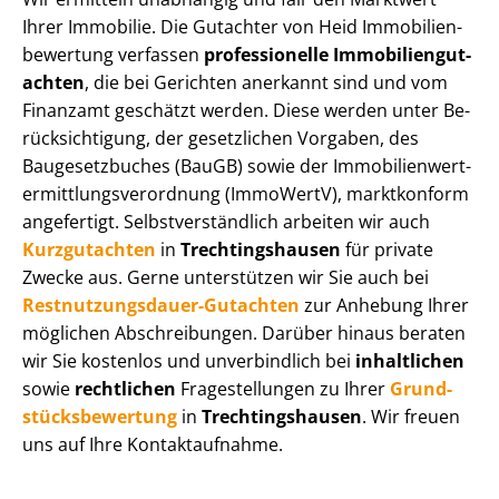
Ihrer Immobilie. Die Gutachter von Heid Im­mo­bi­li­en­
be­wer­tung verfassen
professionelle Im­mo­bi­li­en­gut­
ach­ten
, die bei Gerichten anerkannt sind und vom
Finanzamt geschätzt werden. Diese werden unter Be­
rück­sich­ti­gung, der gesetzlichen Vorgaben, des
Baugesetzbuches (BauGB) sowie der Im­mo­bi­li­en­wert­
ermitt­lungs­ver­ord­nung (ImmoWertV), marktkonform
angefertigt. Selbst­ver­ständ­lich arbeiten wir auch
Kurzgutachten
in
Trech­tin­gs­hau­sen
für private
Zwecke aus. Gerne unterstützen wir Sie auch bei
Rest­nut­zungs­dau­er-Gutachten
zur Anhebung Ihrer
möglichen Abschreibungen. Darüber hinaus beraten
wir Sie kostenlos und unverbindlich bei
inhaltlichen
sowie
rechtlichen
Fragestellungen zu Ihrer
Grund­
stücks­be­wer­tung
in
Trech­tin­gs­hau­sen
. Wir freuen
uns auf Ihre Kontaktaufnahme.