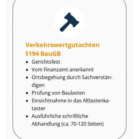
Ver­kehrs­wert­gut­ach­ten
§194 BauGB
Gerichtsfest
Vom Finanzamt anerkannt
Ortsbegehung durch Sach­ver­stän­
di­gen
Prüfung von Baulasten
Einsichtnahme in das Alt­las­ten­ka­
tas­ter
Ausführliche schriftliche
Abhandlung (ca. 70-120 Seiten)