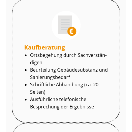
Kaufberatung
Ortsbegehung durch Sach­ver­stän­
di­gen
Beurteilung Gebäudesubstanz und
Sa­nie­rungs­be­darf
Schriftliche Abhandlung (ca. 20
Seiten)
Ausführliche telefonische
Besprechung der Ergebnisse