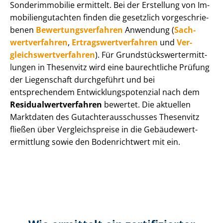
Sonderimmobilie ermittelt. Bei der Erstellung von Im­
mo­bi­li­en­gut­ach­ten finden die gesetzlich vor­ge­schrie­
be­nen
Be­wer­tungs­ver­fah­ren
Anwendung (
Sach­
wert­ver­fah­ren
,
Er­trags­wert­ver­fah­ren
und
Ver­
gleichs­wert­ver­fah­ren
). Für Grund­stücks­wert­ermitt­
lun­gen in Thesenvitz wird eine baurechtliche Prüfung
der Liegenschaft durchgeführt und bei
entsprechendem Ent­wick­lungs­po­ten­zi­al nach dem
Re­si­du­al­wert­ver­fah­ren
bewertet. Die aktuellen
Marktdaten des Gut­ach­ter­aus­schus­ses Thesenvitz
fließen über Ver­gleichs­prei­se in die Ge­bäu­de­wert­
ermitt­lung sowie den Bodenrichtwert mit ein.