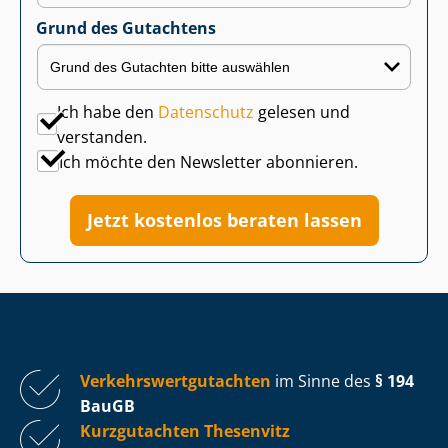
Grund des Gutachtens
Ich habe den
Datenschutz
gelesen und
verstanden.
Ich möchte den Newsletter abonnieren.
Jetzt kostenlos beraten lassen
Ver­kehrs­wert­gut­ach­ten
im Sinne des
§ 194
BauGB
Kurzgutachten Thesenvitz