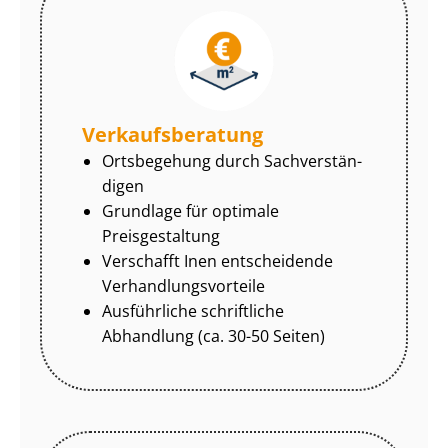
Ver­kaufs­be­ra­tung
Ortsbegehung durch Sach­ver­stän­
di­gen
Grundlage für optimale
Preisgestaltung
Verschafft Inen entscheidende
Ver­hand­lungs­vor­tei­le
Ausführliche schriftliche
Abhandlung (ca. 30-50 Seiten)