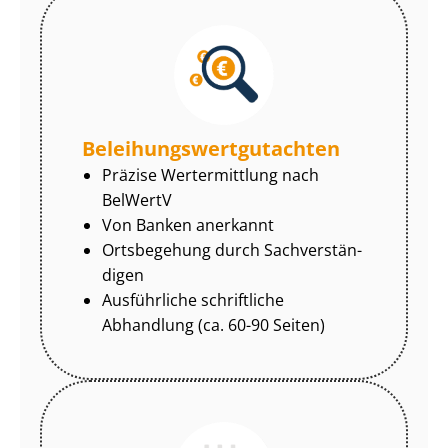
Be­lei­hungs­wert­gut­ach­ten
Präzise Wertermittlung nach
BelWertV
Von Banken anerkannt
Ortsbegehung durch Sach­ver­stän­
di­gen
Ausführliche schriftliche
Abhandlung (ca. 60-90 Seiten)