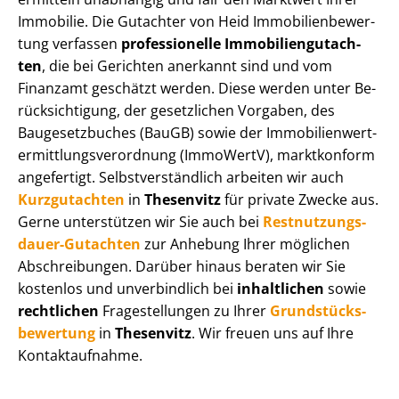
Immobilie. Die Gutachter von Heid Im­mo­bi­li­en­be­wer­
tung verfassen
professionelle Im­mo­bi­li­en­gut­ach­
ten
, die bei Gerichten anerkannt sind und vom
Finanzamt geschätzt werden. Diese werden unter Be­
rück­sich­ti­gung, der gesetzlichen Vorgaben, des
Baugesetzbuches (BauGB) sowie der Im­mo­bi­li­en­wert­
ermitt­lungs­ver­ord­nung (ImmoWertV), marktkonform
angefertigt. Selbst­ver­ständ­lich arbeiten wir auch
Kurzgutachten
in
Thesenvitz
für private Zwecke aus.
Gerne unterstützen wir Sie auch bei
Rest­nut­zungs­
dau­er-Gutachten
zur Anhebung Ihrer möglichen
Abschreibungen. Darüber hinaus beraten wir Sie
kostenlos und unverbindlich bei
inhaltlichen
sowie
rechtlichen
Fragestellungen zu Ihrer
Grund­stücks­
be­wer­tung
in
Thesenvitz
. Wir freuen uns auf Ihre
Kontaktaufnahme.