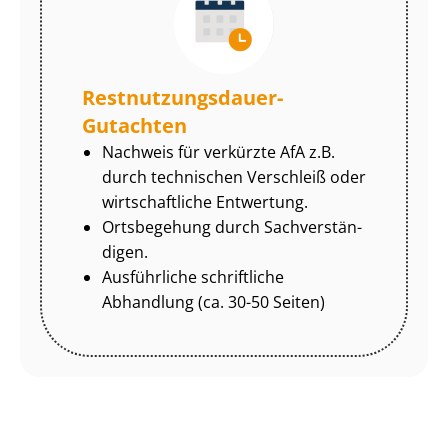
Rest­nut­zungs­dau­er-
Gutachten
Nachweis für verkürzte AfA z.B.
durch technischen Verschleiß oder
wirtschaftliche Entwertung.
Ortsbegehung durch Sach­ver­stän­
di­gen.
Ausführliche schriftliche
Abhandlung (ca. 30-50 Seiten)