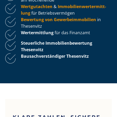
Wertgutachten
&
Im­mo­bi­li­en­wert­ermitt­
lung
für Be­triebs­ver­mö­gen
Bewertung von Ge­wer­be­im­mo­bi­li­en
in
Thesenvitz
Wertermittlung
für das Finanzamt
Steuerliche Im­mo­bi­li­en­be­wer­tung
Thesenvitz
Bau­sach­ver­stän­di­ger Thesenvitz