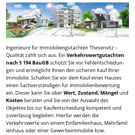
Ingenieure für Im­mo­bi­li­en­gut­ach­ten Thesenvitz –
Qualität zahlt sich aus. Ein
Ver­kehrs­wert­gut­ach­ten
nach § 194 BauGB
schützt Sie vor Fehl­ent­schei­dun­
gen und ermöglicht Ihnen den sicheren Kauf Ihrer
Immobilie. Schalten Sie vor dem Kauf eines Hauses
einen Sach­ver­stän­di­gen für Im­mo­bi­li­en­be­wer­tung
ein. Dieser kann Sie über
Wert, Zustand, Mängel
und
Kosten
beraten und Sie von der Auswahl des
Objektes bis zur Kauf­ent­schei­dung kompetent und
zuverlässig begleiten. Hierfür werden die
Verkehrswerte von einem Einfamilienhaus, Mehr­fa­mi­l
i­en­haus oder einer Ge­wer­be­im­mo­bi­lie bzw.