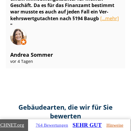
Geschäft. Da es für das Finanzamt bestimmt
war musste es auch auf jeden Fall ein Ver­
kehrs­wert­gut­ach­ten nach §194 Baugb
[...mehr]
Andrea Sommer
vor 4 Tagen
Gebäudearten, die wir für Sie
bewerten
SEHR GUT
ICHNET
.org
764 Bewertungen
Hinweise