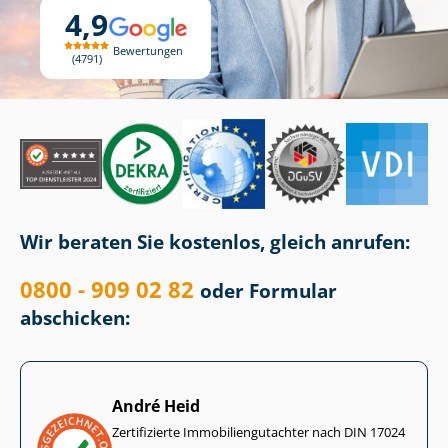
4,9
Bewertungen
4791
Wir beraten Sie kostenlos, gleich anrufen:
0800 - 909 02 82
oder Formular
abschicken:
André Heid
Zertifizierte Im­mo­bi­li­en­gut­ach­ter nach DIN 17024