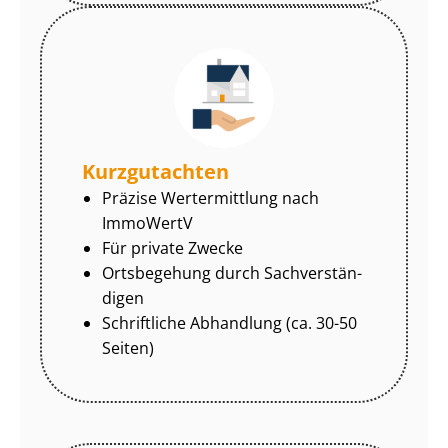
Kurzgutachten
Präzise Wertermittlung nach
ImmoWertV
Für private Zwecke
Ortsbegehung durch Sach­ver­stän­
di­gen
Schriftliche Abhandlung (ca. 30-50
Seiten)