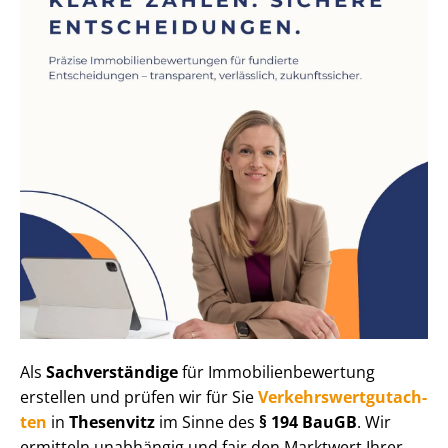
Als
Sachverständige
für Im­mo­bi­li­en­be­wer­tung
erstellen und prüfen wir für Sie
Ver­kehrs­wert­gut­ach­
ten
in
Thesenvitz
im Sinne des
§ 194 BauGB
. Wir
ermitteln unabhängig und fair den Marktwert Ihrer