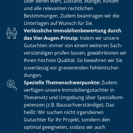
über deren Wert, Zustand, Mängel, Kosten
und alle relevanten rechtlichen
Bestimmungen. Zudem beantragen wir die
Unterlagen auf Wunsch für Sie.
Verlässliche Im­mo­bi­li­en­be­wer­tung durch
das Vier-Augen-Prinzip:
Indem wir unsere
Gutachten immer von einem weiteren Sach­
ver­stän­di­gen prüfen lassen, gewährleisten wir
Ihnen höchste Qualität. So bewahren wir Sie
zuverlässig vor gravierenden Fehl­ent­schei­
dun­gen.
Spezielle The­men­schwer­punk­te:
Zudem
verfügen unsere Im­mo­bi­li­en­gut­ach­ter in
Thesenvitz und Umgebung über Spe­zi­al­kom­
pe­ten­zen (z.B. Bau­sach­ver­stän­di­ge). Das
heißt: Wir suchen nicht irgendeinen
Gutachter für Ihr Projekt, sondern den
optimal geeigneten, sodass wir auch