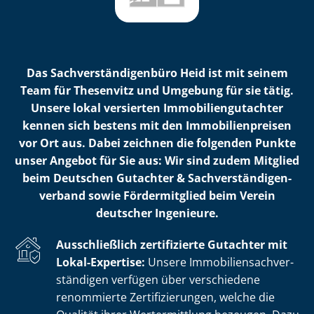
Das Sach­ver­stän­di­gen­bü­ro Heid ist mit seinem
Team für Thesenvitz und Umgebung für sie tätig.
Unsere lokal versierten Im­mo­bi­li­en­gut­ach­ter
kennen sich bestens mit den Im­mo­bi­li­en­prei­sen
vor Ort aus. Dabei zeichnen die folgenden Punkte
unser Angebot für Sie aus: Wir sind zudem Mitglied
beim Deutschen Gutachter & Sach­ver­stän­di­gen­
ver­band sowie Fördermitglied beim Verein
deutscher Ingenieure.
Ausschließlich zertifizierte Gutachter mit
Lokal-Expertise:
Unsere Im­mo­bi­li­en­sach­ver­
stän­di­gen verfügen über verschiedene
renommierte Zer­ti­fi­zie­run­gen, welche die