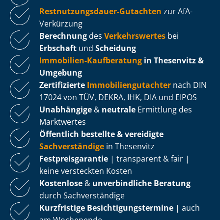
Rest­nut­zungs­dau­er-Gutachten
zur AfA-
Verkürzung
Berechnung
des
Verkehrswertes
bei
Erbschaft
und
Scheidung
Immobilien-Kaufberatung
in Thesenvitz &
Umgebung
Zertifizierte
Im­mo­bi­li­en­gut­ach­ter
nach DIN
17024 von TÜV, DEKRA, IHK, DIA und EIPOS
Unabhängige
&
neutrale
Ermittlung des
Marktwertes
Öffentlich bestellte & vereidigte
Sachverständige
in Thesenvitz
Fest­preis­ga­ran­tie
| transparent & fair |
keine versteckten Kosten
Kostenlose
&
unverbindliche Beratung
durch Sachverständige
Kurzfristige Be­sich­ti­gungs­ter­mi­ne
| auch
am Wochenende