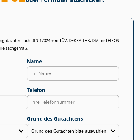
li­en­gut­ach­ter nach DIN 17024 von TÜV, DEKRA, IHK, DIA und EIPOS
lie sachgemäß.
Name
Telefon
Grund des Gutachtens