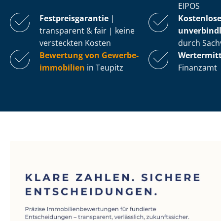
EIPOS
Fest­preis­ga­ran­tie
|
Kostenlos
transparent & fair | keine
unverbindl
versteckten Kosten
durch Sach
Bewertung von Ge­wer­be­
Wertermit
im­mo­bi­li­en
in Teupitz
Finanzamt