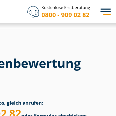
Kostenlose Erstberatung
0800 - 909 02 82
en­bewertung
s, gleich anrufen:
02 82
oder Formular abschicken: