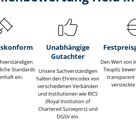
s­konform
Unabhängige
Festpreis​
Gutachter
­ver­stän­di­gen
Den Wert von I
liche Standards
Teupitz bewert
Unsere Sach­ver­stän­di­gen
nhaft ein.
transparent
halten den Ehrencodex von
versteckte
verschiedenen Verbänden
und Institutionen wie RICS
(Royal Institution of
Chartered Surveyors) und
DGSV ein.