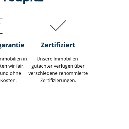
garantie
Zertifiziert
mmobilien in
Unsere Immobilien­
en wir fair,
gutachter verfügen über
 und ohne
verschiedene renommierte
 Kosten.
Zer­ti­fi­zie­run­gen.