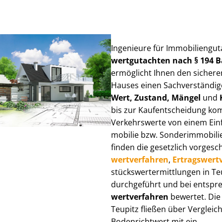
Ingenieure für Im­mo­bi­li­en­gu
wert­gut­ach­ten nach § 194
ermöglicht Ihnen den sicheren
Hauses einen Sach­ver­stän­di­ge
Wert, Zustand, Mängel
und
bis zur Kauf­ent­schei­dung k
Verkehrswerte von einem Einfam
mo­bi­lie bzw. Sonderimmobilie e
finden die gesetzlich vor­ge­sc
wert­ver­fah­ren
,
Er­trags­wert­
stücks­wert­ermitt­lun­gen in 
durchgeführt und bei entsprec
wert­ver­fah­ren
bewertet. Die 
Teupitz fließen über Ver­gleich
Bodenrichtwert mit ein.