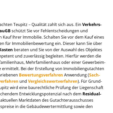
t­ach­ten Teupitz – Qualität zahlt sich aus. Ein
Ver­kehrs­
 BauGB
schützt Sie vor Fehl­ent­schei­dun­gen und
 Kauf Ihrer Immobilie. Schalten Sie vor dem Kauf eines
n für Im­mo­bi­li­en­be­wer­tung ein. Dieser kann Sie über
Kosten
beraten und Sie von der Auswahl des Objektes
ompetent und zuverlässig begleiten. Hierfür werden die
ilienhaus, Mehr­fa­mi­li­en­haus oder einer Ge­wer­be­im­
rmittelt. Bei der Erstellung von Im­mo­bi­li­en­gut­ach­ten
hrie­be­nen
Be­wer­tungs­ver­fah­ren
Anwendung (
Sach­
ver­fah­ren
und
Ver­gleichs­wert­ver­fah­ren
). Für Grund­
Teupitz wird eine baurechtliche Prüfung der Liegenschaft
hendem Ent­wick­lungs­po­ten­zi­al nach dem
Re­si­du­al­
aktuellen Marktdaten des Gut­ach­ter­aus­schus­ses
s­prei­se in die Ge­bäu­de­wert­ermitt­lung sowie den