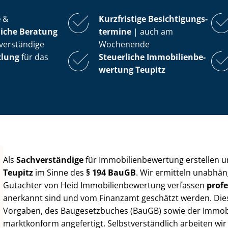
e
&
Kurzfristige Be­sich­ti­gungs­
iche Beratung
ter­mi­ne
| auch am
verständige
Wochenende
tlung
für das
Steuerliche Im­mo­bi­li­en­be­
wer­tung
Teupitz
Als
Sachverständige
für Im­mo­bi­li­en­be­wer­tung erstellen
Teupitz
im Sinne des
§ 194 BauGB
. Wir ermitteln unabhän
Gutachter von Heid Im­mo­bi­li­en­be­wer­tung verfassen
profe
anerkannt sind und vom Finanzamt geschätzt werden. Diese 
Vorgaben, des Baugesetzbuches (BauGB) sowie der Im­mo­bi­l
marktkonform angefertigt. Selbst­ver­ständ­lich arbeiten wi