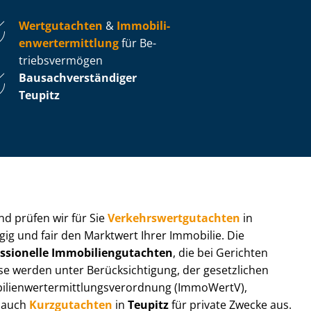
Wertgutachten
&
Im­mo­bi­li­
en­wert­ermitt­lung
für Be­
triebs­ver­mö­gen
Bau­sach­ver­stän­di­ger
Teupitz
 und prüfen wir für Sie
Ver­kehrs­wert­gut­ach­ten
in
gig und fair den Marktwert Ihrer Immobilie. Die
ssionelle Im­mo­bi­li­en­gut­ach­ten
, die bei Gerichten
werden unter Be­rück­sich­ti­gung, der gesetzlichen
i­en­wert­ermitt­lungs­ver­ord­nung (ImmoWertV),
r auch
Kurzgutachten
in
Teupitz
für private Zwecke aus.