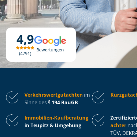
4,9
Bewertungen
4791
Ver­kehrs­wert­gut­ach­ten
im
Kurzgutac
Sinne des
§ 194 BauGB
Immobilien-Kaufberatung
Zertifiziert
in Teupitz & Umgebung
ach­ter
nach
TÜV, DEKRA