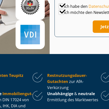
Ich habe den
Datenschu
Ich möchte den Newslet
Jet
hten Teupitz
Rest­nut­zungs­dau­er-
Gutachten
zur AfA-
Verkürzung
e
Im­mo­bi­li­en­gut­
Unabhängige
&
neutrale
 DIN 17024 von
Ermittlung des Marktwertes
, IHK, DIA und